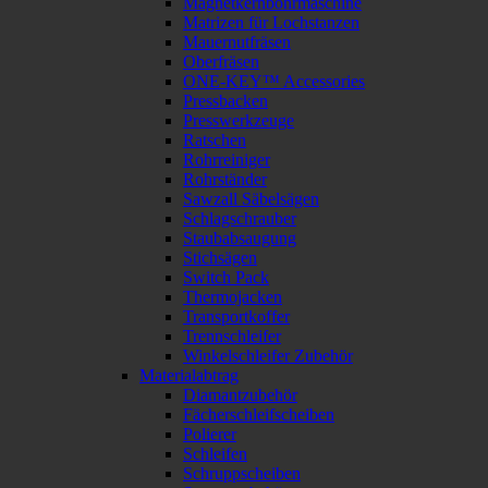
Magnetkernbohrmaschine
Matrizen für Lochstanzen
Mauernutfräsen
Oberfräsen
ONE-KEY™ Accessories
Pressbacken
Presswerkzeuge
Ratschen
Rohrreiniger
Rohrständer
Sawzall Säbelsägen
Schlagschrauber
Staubabsaugung
Stichsägen
Switch Pack
Thermojacken
Transportkoffer
Trennschleifer
Winkelschleifer Zubehör
Materialabtrag
Diamantzubehör
Fächerschleifscheiben
Polierer
Schleifen
Schruppscheiben