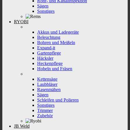
Rohr- und Kanalinspektion
Sägen
Sonstiges
RYOBI
Akkus und Ladegeräte
Beleuchtung
Bohren und Meißeln
Expand-it
Gartenpflege
Häcksler
Heckenpflege
Hobeln und Fräsen
Kettensäge
Laubbläser
Rasenmähen
Sägen
Schleifen und Polieren
Sonstiges
Trimmer
Zubehör
JB Weld