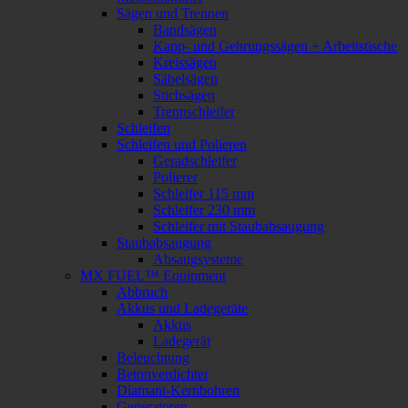
Sägen und Trennen
Bandsägen
Kapp- und Gehrungssägen + Arbeitstische
Kreissägen
Säbelsägen
Stichsägen
Trennschleifer
Schleifen
Schleifen und Polieren
Geradschleifer
Polierer
Schleifer 115 mm
Schleifer 230 mm
Schleifer mit Staubabsaugung
Staubabsaugung
Absaugsysteme
MX FUEL™ Equipment
Abbruch
Akkus und Ladegeräte
Akkus
Ladegerät
Beleuchtung
Betonverdichter
Diamant-Kernbohren
Generatoren