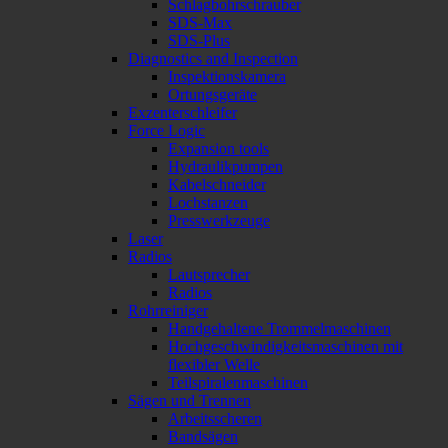
Schlagbohrschrauber
SDS-Max
SDS-Plus
Diagnostics and Inspection
Inspektionskamera
Ortungsgeräte
Exzenterschleifer
Force Logic
Expansion tools
Hydraulikpumpen
Kabelschneider
Lochstanzen
Presswerkzeuge
Laser
Radios
Lautsprecher
Radios
Rohrreiniger
Handgehaltene Trommelmaschinen
Hochgeschwindigkeitsmaschinen mit
flexibler Welle
Teilspiralenmaschinen
Sägen und Trennen
Arbeitsscheren
Bandsägen