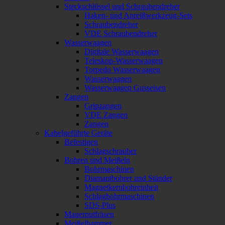
Steckschlüssel und Schraubendreher
Haken- und Anreißwerkzeug-Sets
Schraubendreher
VDE Schraubendreher
Wasserwaagen
Digitale Wasserwaagen
Teleskop-Wasserwaagen
Torpedo Wasserwaagen
Wasserwaagen
Wasserwaagen Gusseisen
Zangen
Gripzangen
VDE Zangen
Zangen
Kabelgeführte Geräte
Befestigen
Schlagschrauber
Bohren und Meißeln
Bohrmaschinen
Diamantbohrer und Ständer
Magnetkernbohreinheit
Schlagbohrmaschinen
SDS-Plus
Mauernutfräsen
Meißelhammer