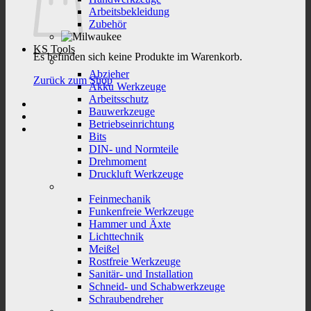
Arbeitsbekleidung
Zubehör
KS Tools
Es befinden sich keine Produkte im Warenkorb.
Abzieher
Zurück zum Shop
Akku Werkzeuge
Arbeitsschutz
Bauwerkzeuge
Betriebseinrichtung
Bits
DIN- und Normteile
Drehmoment
Druckluft Werkzeuge
Feinmechanik
Funkenfreie Werkzeuge
Hammer und Äxte
Lichttechnik
Meißel
Rostfreie Werkzeuge
Sanitär- und Installation
Schneid- und Schabwerkzeuge
Schraubendreher