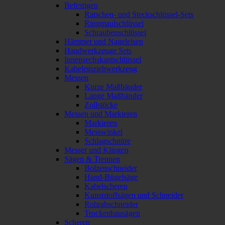
Befestigen
Ratschen- und Steckschlüssel-Sets
Ringmaulschlüssel
Schraubenschlüssel
Hämmer und Nageleisen
Handwerkzeuge Sets
Innensechskantschlüssel
Kabeleinziehwerkzeug
Messen
Kurze Maßbänder
Lange Maßbänder
Zollstöcke
Messen und Markieren
Markieren
Messwinkel
Schlagschnüre
Messer und Klingen
Sägen & Trennen
Bolzenschneider
Hand-Bügelsäge
Kabelscheren
Kunststoffsägen und Schneider
Rohrabschneider
Trockenbausägen
Scheren