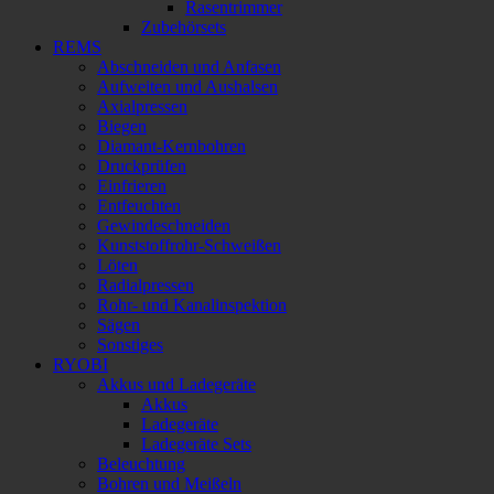
Rasentrimmer
Zubehörsets
REMS
Abschneiden und Anfasen
Aufweiten und Aushalsen
Axialpressen
Biegen
Diamant-Kernbohren
Druckprüfen
Einfrieren
Entfeuchten
Gewindeschneiden
Kunststoffrohr-Schweißen
Löten
Radialpressen
Rohr- und Kanalinspektion
Sägen
Sonstiges
RYOBI
Akkus und Ladegeräte
Akkus
Ladegeräte
Ladegeräte Sets
Beleuchtung
Bohren und Meißeln