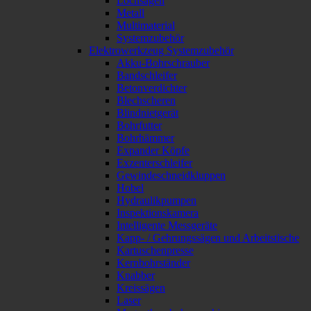
Lochsägen
Metall
Multimaterial
Systemzubehör
Elektrowerkzeug Systemzubehör
Akku-Bohrschrauber
Bandschleifer
Betonverdichter
Blechscheren
Blindnietgerät
Bohrfutter
Bohrhämmer
Expander Köpfe
Exzenterschleifer
Gewindeschneidkluppen
Hobel
Hydraulikpumpen
Inspektionskamera
Intelligente Messgeräte
Kapp- / Gehrungssägen und Arbeitstische
Kartuschenpresse
Kernbohrständer
Knabber
Kreissägen
Laser