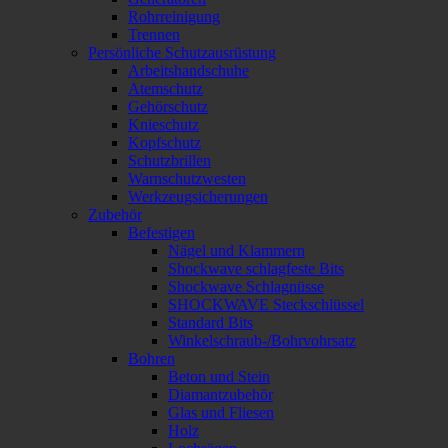
Rohrreinigung
Trennen
Persönliche Schutzausrüstung
Arbeitshandschuhe
Atemschutz
Gehörschutz
Knieschutz
Kopfschutz
Schutzbrillen
Warnschutzwesten
Werkzeugsicherungen
Zubehör
Befestigen
Nägel und Klammern
Shockwave schlagfeste Bits
Shockwave Schlagnüsse
SHOCKWAVE Steckschlüssel
Standard Bits
Winkelschraub-/Bohrvohrsatz
Bohren
Beton und Stein
Diamantzubehör
Glas und Fliesen
Holz