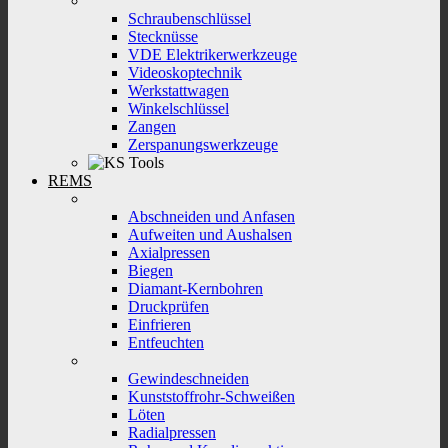
Schraubenschlüssel
Stecknüsse
VDE Elektrikerwerkzeuge
Videoskoptechnik
Werkstattwagen
Winkelschlüssel
Zangen
Zerspanungswerkzeuge
REMS
Abschneiden und Anfasen
Aufweiten und Aushalsen
Axialpressen
Biegen
Diamant-Kernbohren
Druckprüfen
Einfrieren
Entfeuchten
Gewindeschneiden
Kunststoffrohr-Schweißen
Löten
Radialpressen