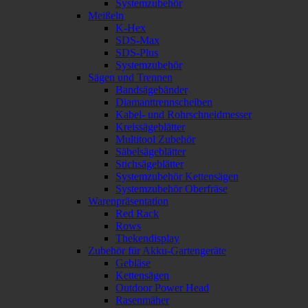
Systemzubehör
Meißeln
K-Hex
SDS-Max
SDS-Plus
Systemzubehör
Sägen und Trennen
Bandsägebänder
Diamanttrennscheiben
Kabel- und Rohrschneidmesser
Kreissägeblätter
Multitool Zubehör
Säbelsägeblätter
Stichsägeblätter
Systemzubehör Kettensägen
Systemzubehör Oberfräse
Warenpräsentation
Red Rack
Rows
Thekendisplay
Zubehör für Akku-Gartengeräte
Gebläse
Kettensägen
Outdoor Power Head
Rasenmäher