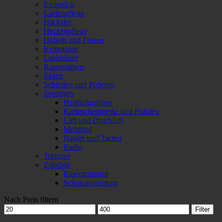
Expand-it
Gartenpflege
Häcksler
Heckenpflege
Hobeln und Fräsen
Kettensäge
Laubbläser
Rasenmähen
Sägen
Schleifen und Polieren
Sonstiges
Heißluftgebläse
Kartuschenpresse und Pistolen
Luft und Druckluft
Multitool
Nagler und Tacker
Radio
Trimmer
Zubehör
Rasentrimmen
Schutzausrüstung
Nach Preis filtern
Min.
Max.
Filter
Preis
Preis