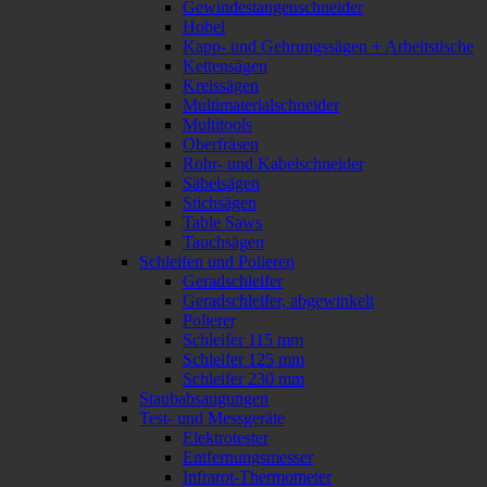
Gewindestangenschneider
Hobel
Kapp- und Gehrungssägen + Arbeitstische
Kettensägen
Kreissägen
Multimaterialschneider
Multitools
Oberfräsen
Rohr- und Kabelschneider
Säbelsägen
Stichsägen
Table Saws
Tauchsägen
Schleifen und Polieren
Geradschleifer
Geradschleifer, abgewinkelt
Polierer
Schleifer 115 mm
Schleifer 125 mm
Schleifer 230 mm
Staubabsaugungen
Test- und Messgeräte
Elektrotester
Entfernungsmesser
Infrarot-Thermometer