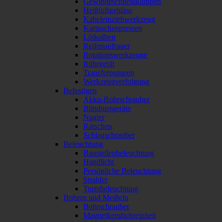
Gewindeschneidkluppen
Heißluftgebläse
Kabeleinziehwerkzeug
Kartuschenpressen
Lötkolben
Reifenaufrauer
Rotationswerkzeuge
Rührgerät
Transferpumpen
Werkzeugverfolgung
Befestigen
Akku-Bohrschrauber
Blindnietgeräte
Nagler
Ratschen
Schlagschrauber
Beleuchtung
Baustellenbeleuchtung
Handlicht
Persönliche Beleuchtung
Strahler
Turmbeleuchtung
Bohren und Meißeln
Bohrschrauber
Magnetkernbohreinheit