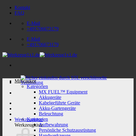
Zum
Kontakt
Inhalt
FAQ
springen
E-Mail
+491706673179
E-Mail
+491706673179
Milwaukee
Kategorien
MX FUEL™ Equipment
Akkugeräte
Kabelgeführte Geräte
Akku-Gartengeräte
Beleuchtung
Kategorien
Werkzeugkiste
Aufbewahrung
Werkzeugkiste
Persönliche Schutzausrüstung
Handwerkzeuge