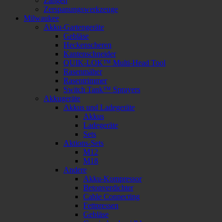
Zangen
Zerspanungswerkzeuge
Milwaukee
Akku-Gartengeräte
Gebläse
Heckenscheren
Kantenschneider
QUIK-LOK™ Multi-Head Tool
Rasenmäher
Rasentrimmer
Switch Tank™ Sprayers
Akkugeräte
Akkus und Ladegeräte
Akkus
Ladegeräte
Sets
Aktions-Sets
M12
M18
Andere
Akku-Kompressor
Betonverdichter
Cable Connecting
Fettpressen
Gebläse