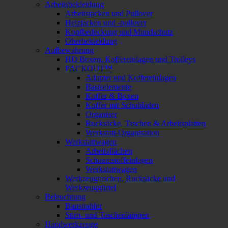
Arbeitsbekleidung
Arbeitsjacken und Pullover
Heizjacken und -pullover
Kopfbedeckung und Mundschutz
Oberbekleidung
Aufbewahrung
HD Boxen, Koffereinlagen und Trolleys
PACKOUT™
Adapter und Koffereinlagen
Basiselemente
Koffer & Boxen
Koffer mit Schubladen
Organiser
Rucksäcke, Taschen & Arbeitsplatten
Werkstatt-Organisation
Werkstattwagen
Arbeitsflächen
Schaumstoffeinlagen
Werkstattwagen
Werkzeugtaschen, Rucksäcke und
Werkzeuggürtel
Beleuchtung
Baustrahler
Stirn- und Taschenlampen
Handwerkzeuge