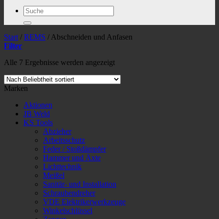
Suchen
nach:
Start
/
REMS
/
Abschneiden und Anfasen
Filter
Nach
Alle 7 Ergebnisse werden angezeigt
Beliebtheit
sortiert
Marken
Aktionen
JB Weld
KS Tools
Abzieher
Arbeitsschutz
Feder / Stoßdämpfer
Hammer und Äxte
Lichttechnik
Meißel
Sanitär- und Installation
Schraubendreher
VDE Elektrikerwerkzeuge
Winkelschlüssel