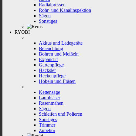
Radialpressen
Rohr- und Kanalinspektion
Sägen
Sonstiges
RYOBI
Akkus und Ladegeräte
Beleuchtung
Bohren und Meißeln
Expand-it
Gartenpflege
Häcksler
Heckenpflege
Hobeln und Fräsen
Kettensäge
Laubbläser
Rasenmähen
Sägen
Schleifen und Polieren
Sonstiges
Trimmer
Zubehör