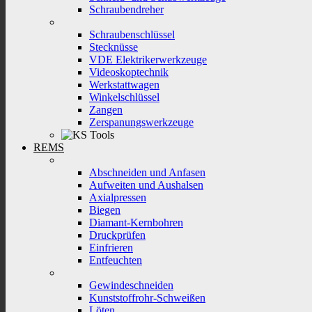
Schraubendreher
Schraubenschlüssel
Stecknüsse
VDE Elektrikerwerkzeuge
Videoskoptechnik
Werkstattwagen
Winkelschlüssel
Zangen
Zerspanungswerkzeuge
REMS
Abschneiden und Anfasen
Aufweiten und Aushalsen
Axialpressen
Biegen
Diamant-Kernbohren
Druckprüfen
Einfrieren
Entfeuchten
Gewindeschneiden
Kunststoffrohr-Schweißen
Löten