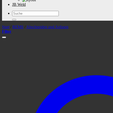
JB Weld
Suchen
nach:
Start
/
REMS
/
Abschneiden und Anfasen
Filter