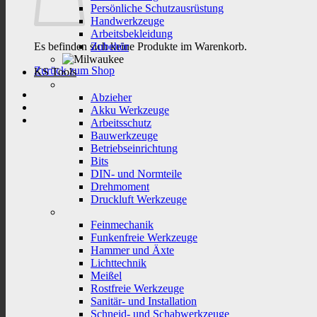
Persönliche Schutzausrüstung
Handwerkzeuge
Arbeitsbekleidung
Es befinden sich keine Produkte im Warenkorb.
Zubehör
Zurück zum Shop
KS Tools
Abzieher
Akku Werkzeuge
Arbeitsschutz
Bauwerkzeuge
Betriebseinrichtung
Bits
DIN- und Normteile
Drehmoment
Druckluft Werkzeuge
Feinmechanik
Funkenfreie Werkzeuge
Hammer und Äxte
Lichttechnik
Meißel
Rostfreie Werkzeuge
Sanitär- und Installation
Schneid- und Schabwerkzeuge