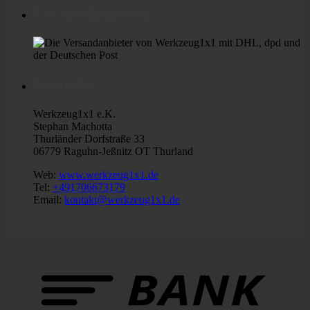
Versandanbieter
Kontakt
Werkzeug1x1 e.K.
Stephan Machotta
Thurländer Dorfstraße 33
06779 Raguhn-Jeßnitz OT Thurland
Web:
www.werkzeug1x1.de
Tel:
+491706673179
Email:
kontakt@werkzeug1x1.de
B
T