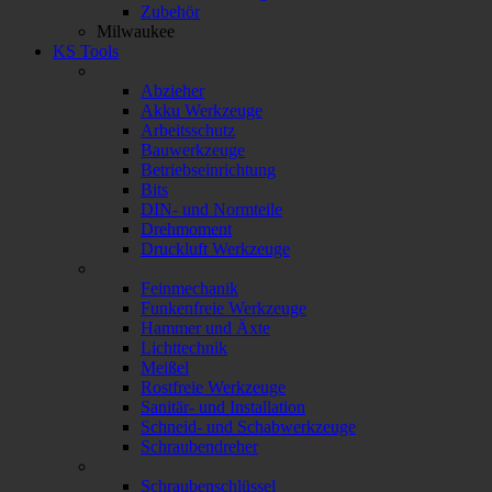
Zubehör
Milwaukee
KS Tools
Abzieher
Akku Werkzeuge
Arbeitsschutz
Bauwerkzeuge
Betriebseinrichtung
Bits
DIN- und Normteile
Drehmoment
Druckluft Werkzeuge
Feinmechanik
Funkenfreie Werkzeuge
Hammer und Äxte
Lichttechnik
Meißel
Rostfreie Werkzeuge
Sanitär- und Installation
Schneid- und Schabwerkzeuge
Schraubendreher
Schraubenschlüssel