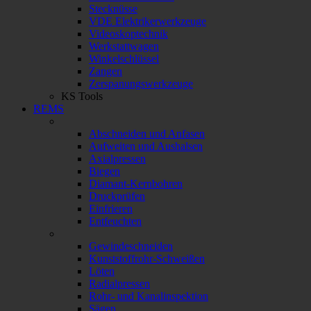
Stecknüsse
VDE Elektrikerwerkzeuge
Videoskoptechnik
Werkstattwagen
Winkelschlüssel
Zangen
Zerspanungswerkzeuge
KS Tools
REMS
Abschneiden und Anfasen
Aufweiten und Aushalsen
Axialpressen
Biegen
Diamant-Kernbohren
Druckprüfen
Einfrieren
Entfeuchten
Gewindeschneiden
Kunststoffrohr-Schweißen
Löten
Radialpressen
Rohr- und Kanalinspektion
Sägen