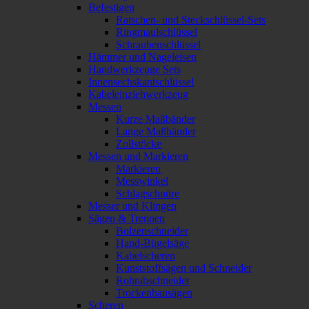
Befestigen
Ratschen- und Steckschlüssel-Sets
Ringmaulschlüssel
Schraubenschlüssel
Hämmer und Nageleisen
Handwerkzeuge Sets
Innensechskantschlüssel
Kabeleinziehwerkzeug
Messen
Kurze Maßbänder
Lange Maßbänder
Zollstöcke
Messen und Markieren
Markieren
Messwinkel
Schlagschnüre
Messer und Klingen
Sägen & Trennen
Bolzenschneider
Hand-Bügelsäge
Kabelscheren
Kunststoffsägen und Schneider
Rohrabschneider
Trockenbausägen
Scheren