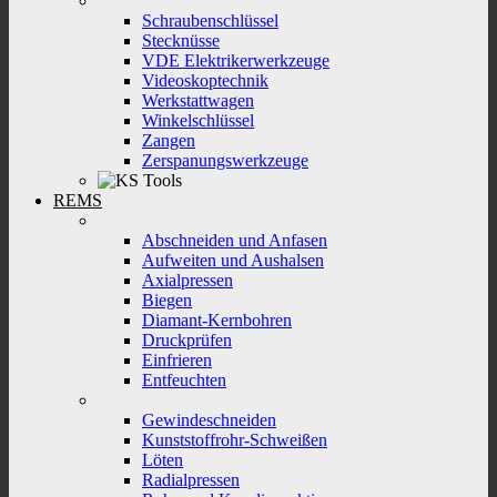
Schraubenschlüssel
Stecknüsse
VDE Elektrikerwerkzeuge
Videoskoptechnik
Werkstattwagen
Winkelschlüssel
Zangen
Zerspanungswerkzeuge
REMS
Abschneiden und Anfasen
Aufweiten und Aushalsen
Axialpressen
Biegen
Diamant-Kernbohren
Druckprüfen
Einfrieren
Entfeuchten
Gewindeschneiden
Kunststoffrohr-Schweißen
Löten
Radialpressen