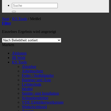
Suchen
nach:
Start
/
KS Tools
/
Meißel
Filter
Einzelnes Ergebnis wird angezeigt
Marken
Aktionen
JB Weld
KS Tools
Abzieher
Arbeitsschutz
Feder / Stoßdämpfer
Hammer und Äxte
Lichttechnik
Meißel
Sanitär- und Installation
Schraubendreher
VDE Elektrikerwerkzeuge
Winkelschlüssel