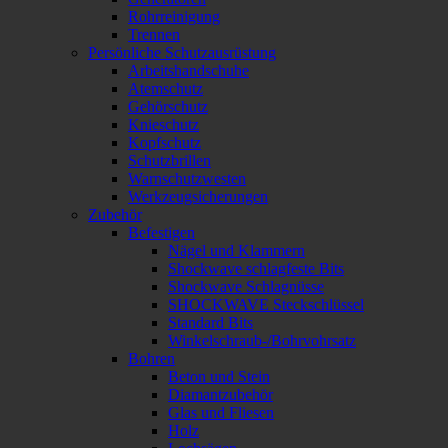
Rohrreinigung
Trennen
Persönliche Schutzausrüstung
Arbeitshandschuhe
Atemschutz
Gehörschutz
Knieschutz
Kopfschutz
Schutzbrillen
Warnschutzwesten
Werkzeugsicherungen
Zubehör
Befestigen
Nägel und Klammern
Shockwave schlagfeste Bits
Shockwave Schlagnüsse
SHOCKWAVE Steckschlüssel
Standard Bits
Winkelschraub-/Bohrvohrsatz
Bohren
Beton und Stein
Diamantzubehör
Glas und Fliesen
Holz