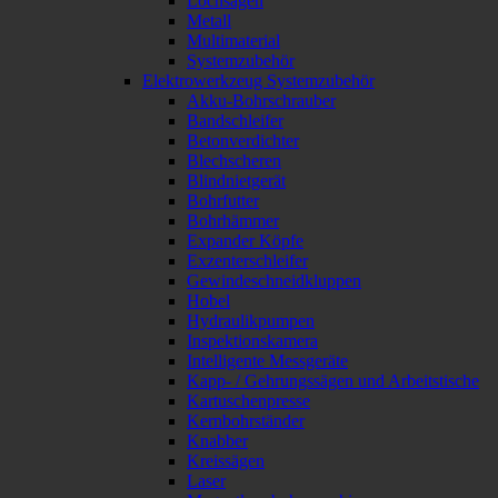
Lochsägen
Metall
Multimaterial
Systemzubehör
Elektrowerkzeug Systemzubehör
Akku-Bohrschrauber
Bandschleifer
Betonverdichter
Blechscheren
Blindnietgerät
Bohrfutter
Bohrhämmer
Expander Köpfe
Exzenterschleifer
Gewindeschneidkluppen
Hobel
Hydraulikpumpen
Inspektionskamera
Intelligente Messgeräte
Kapp- / Gehrungssägen und Arbeitstische
Kartuschenpresse
Kernbohrständer
Knabber
Kreissägen
Laser