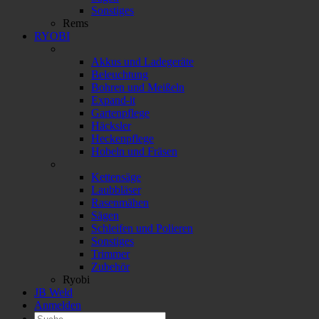
Sonstiges
Rems
RYOBI
Akkus und Ladegeräte
Beleuchtung
Bohren und Meißeln
Expand-it
Gartenpflege
Häcksler
Heckenpflege
Hobeln und Fräsen
Kettensäge
Laubbläser
Rasenmähen
Sägen
Schleifen und Polieren
Sonstiges
Trimmer
Zubehör
Ryobi
JB Weld
Anmelden
Suchen