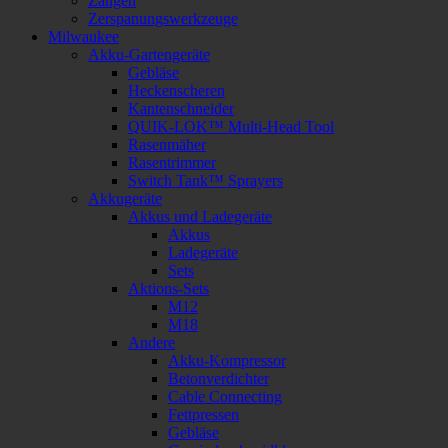
Zangen
Zerspanungswerkzeuge
Milwaukee
Akku-Gartengeräte
Gebläse
Heckenscheren
Kantenschneider
QUIK-LOK™ Multi-Head Tool
Rasenmäher
Rasentrimmer
Switch Tank™ Sprayers
Akkugeräte
Akkus und Ladegeräte
Akkus
Ladegeräte
Sets
Aktions-Sets
M12
M18
Andere
Akku-Kompressor
Betonverdichter
Cable Connecting
Fettpressen
Gebläse