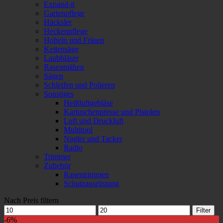
Expand-it
Gartenpflege
Häcksler
Heckenpflege
Hobeln und Fräsen
Kettensäge
Laubbläser
Rasenmähen
Sägen
Schleifen und Polieren
Sonstiges
Heißluftgebläse
Kartuschenpresse und Pistolen
Luft und Druckluft
Multitool
Nagler und Tacker
Radio
Trimmer
Zubehör
Rasentrimmen
Schutzausrüstung
Nach Preis filtern
Min.
Max.
Filter
Preis
Preis
-6%