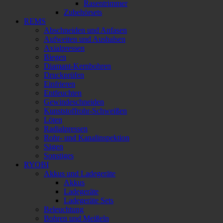
Rasentrimmer
Zubehörsets
REMS
Abschneiden und Anfasen
Aufweiten und Aushalsen
Axialpressen
Biegen
Diamant-Kernbohren
Druckprüfen
Einfrieren
Entfeuchten
Gewindeschneiden
Kunststoffrohr-Schweißen
Löten
Radialpressen
Rohr- und Kanalinspektion
Sägen
Sonstiges
RYOBI
Akkus und Ladegeräte
Akkus
Ladegeräte
Ladegeräte Sets
Beleuchtung
Bohren und Meißeln