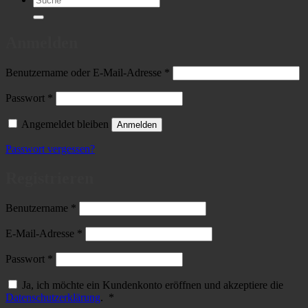
nach:
Anmelden
Erforderlich
Benutzername oder E-Mail-Adresse
*
Erforderlich
Passwort
*
Angemeldet bleiben
Anmelden
Passwort vergessen?
Registrieren
Erforderlich
Benutzername
*
Erforderlich
E-Mail-Adresse
*
Erforderlich
Passwort
*
Ja, ich möchte ein Kundenkonto eröffnen und akzeptiere die
Erforderlich
Datenschutzerklärung
.
*