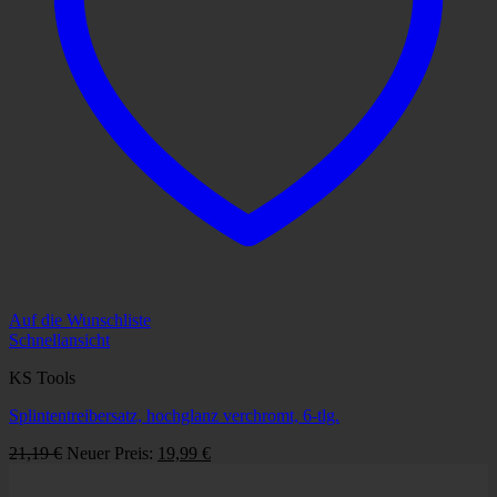
Auf die Wunschliste
Schnellansicht
KS Tools
Splintentreibersatz, hochglanz verchromt, 6-tlg.
Ursprünglicher
Aktueller
21,19
€
Neuer Preis:
19,99
€
Preis
Preis
war:
ist: