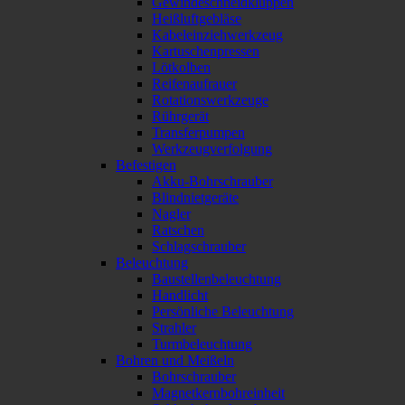
Gewindeschneidkluppen
Heißluftgebläse
Kabeleinziehwerkzeug
Kartuschenpressen
Lötkolben
Reifenaufrauer
Rotationswerkzeuge
Rührgerät
Transferpumpen
Werkzeugverfolgung
Befestigen
Akku-Bohrschrauber
Blindnietgeräte
Nagler
Ratschen
Schlagschrauber
Beleuchtung
Baustellenbeleuchtung
Handlicht
Persönliche Beleuchtung
Strahler
Turmbeleuchtung
Bohren und Meißeln
Bohrschrauber
Magnetkernbohreinheit