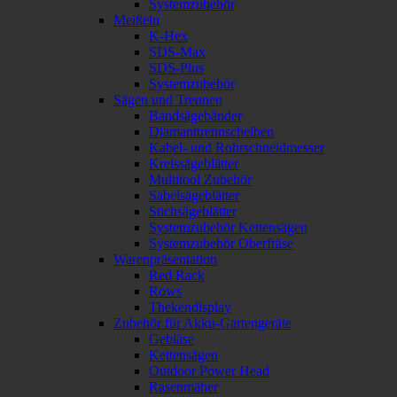
Systemzubehör
Meißeln
K-Hex
SDS-Max
SDS-Plus
Systemzubehör
Sägen und Trennen
Bandsägebänder
Diamanttrennscheiben
Kabel- und Rohrschneidmesser
Kreissägeblätter
Multitool Zubehör
Säbelsägeblätter
Stichsägeblätter
Systemzubehör Kettensägen
Systemzubehör Oberfräse
Warenpräsentation
Red Rack
Rows
Thekendisplay
Zubehör für Akku-Gartengeräte
Gebläse
Kettensägen
Outdoor Power Head
Rasenmäher