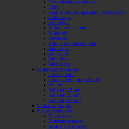
Gewindestangenschneider
Hobel
Kapp- und Gehrungssägen + Arbeitstische
Kettensägen
Kreissägen
Multimaterialschneider
Multitools
Oberfräsen
Rohr- und Kabelschneider
Säbelsägen
Stichsägen
Table Saws
Tauchsägen
Schleifen und Polieren
Geradschleifer
Geradschleifer, abgewinkelt
Polierer
Schleifer 115 mm
Schleifer 125 mm
Schleifer 230 mm
Staubabsaugungen
Test- und Messgeräte
Elektrotester
Entfernungsmesser
Infrarot-Thermometer