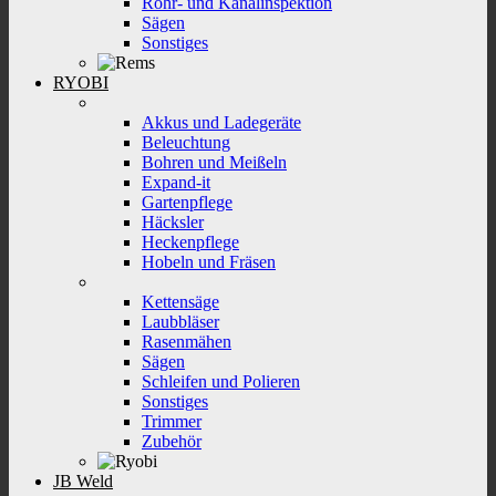
Rohr- und Kanalinspektion
Sägen
Sonstiges
RYOBI
Akkus und Ladegeräte
Beleuchtung
Bohren und Meißeln
Expand-it
Gartenpflege
Häcksler
Heckenpflege
Hobeln und Fräsen
Kettensäge
Laubbläser
Rasenmähen
Sägen
Schleifen und Polieren
Sonstiges
Trimmer
Zubehör
JB Weld