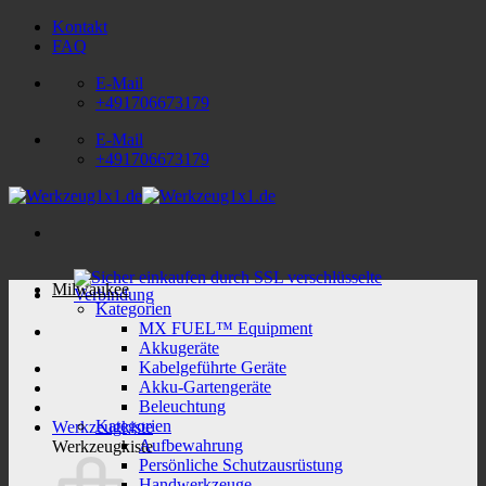
Zum
Kontakt
Inhalt
FAQ
springen
E-Mail
+491706673179
E-Mail
+491706673179
Milwaukee
Kategorien
MX FUEL™ Equipment
Akkugeräte
Kabelgeführte Geräte
Akku-Gartengeräte
Beleuchtung
Kategorien
Werkzeugkiste
Aufbewahrung
Werkzeugkiste
Persönliche Schutzausrüstung
Handwerkzeuge