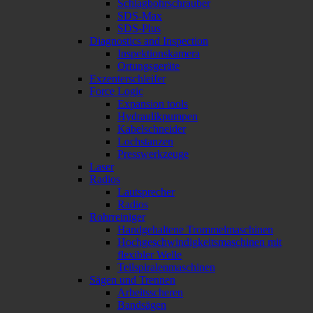
Schlagbohrschrauber
SDS-Max
SDS-Plus
Diagnostics and Inspection
Inspektionskamera
Ortungsgeräte
Exzenterschleifer
Force Logic
Expansion tools
Hydraulikpumpen
Kabelschneider
Lochstanzen
Presswerkzeuge
Laser
Radios
Lautsprecher
Radios
Rohrreiniger
Handgehaltene Trommelmaschinen
Hochgeschwindigkeitsmaschinen mit
flexibler Welle
Teilspiralenmaschinen
Sägen und Trennen
Arbeitsscheren
Bandsägen