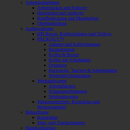
Arbeitsbekleidung
Arbeitsjacken und Pullover
Heizjacken und -pullover
Kopfbedeckung und Mundschutz
Oberbekleidung
Aufbewahrung
HD Boxen, Koffereinlagen und Trolleys
PACKOUT™
Adapter und Koffereinlagen
Basiselemente
Koffer & Boxen
Koffer mit Schubladen
Organiser
Rucksäcke, Taschen & Arbeitsplatten
Werkstatt-Organisation
Werkstattwagen
Arbeitsflächen
Schaumstoffeinlagen
Werkstattwagen
Werkzeugtaschen, Rucksäcke und
Werkzeuggürtel
Beleuchtung
Baustrahler
Stirn- und Taschenlampen
Handwerkzeuge