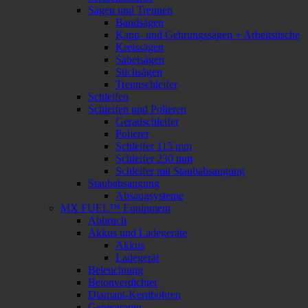
Sägen und Trennen
Bandsägen
Kapp- und Gehrungssägen + Arbeitstische
Kreissägen
Säbelsägen
Stichsägen
Trennschleifer
Schleifen
Schleifen und Polieren
Geradschleifer
Polierer
Schleifer 115 mm
Schleifer 230 mm
Schleifer mit Staubabsaugung
Staubabsaugung
Absaugsysteme
MX FUEL™ Equipment
Abbruch
Akkus und Ladegeräte
Akkus
Ladegerät
Beleuchtung
Betonverdichter
Diamant-Kernbohren
Generatoren