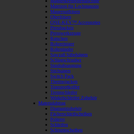
Magnetkernbohrmaschine
Matrizen für Lochstanzen
Mauernutfräsen
Oberfräsen
ONE-KEY™ Accessories
Pressbacken
Presswerkzeuge
Ratschen
Rohrreiniger
Rohrständer
Sawzall Säbelsägen
Schlagschrauber
Staubabsaugung
Stichsägen
Switch Pack
Thermojacken
Transportkoffer
Trennschleifer
Winkelschleifer Zubehör
Materialabtrag
Diamantzubehör
Fächerschleifscheiben
Polierer
Schleifen
Schruppscheiben