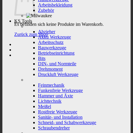
Arbeitsbekleidung
Zubehör
KS Tools
Es befinden sich keine Produkte im Warenkorb.
Abzieher
Zurück zum Shop
Akku Werkzeuge
Arbeitsschutz
Bauwerkzeuge
Betriebseinrichtung
Bits
DIN- und Normteile
Drehmoment
Druckluft Werkzeuge
Feinmechanik
Funkenfreie Werkzeuge
Hammer und Äxte
Lichttechnik
Meißel
Rostfreie Werkzeuge
Sanitär- und Installation
Schneid- und Schabwerkzeuge
Schraubendreher