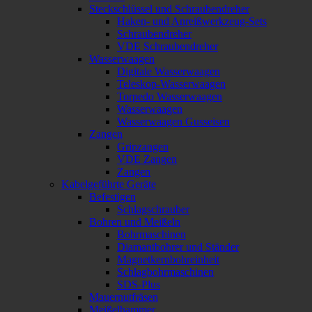
Steckschlüssel und Schraubendreher
Haken- und Anreißwerkzeug-Sets
Schraubendreher
VDE Schraubendreher
Wasserwaagen
Digitale Wasserwaagen
Teleskop-Wasserwaagen
Torpedo Wasserwaagen
Wasserwaagen
Wasserwaagen Gusseisen
Zangen
Gripzangen
VDE Zangen
Zangen
Kabelgeführte Geräte
Befestigen
Schlagschrauber
Bohren und Meißeln
Bohrmaschinen
Diamantbohrer und Ständer
Magnetkernbohreinheit
Schlagbohrmaschinen
SDS-Plus
Mauernutfräsen
Meißelhammer