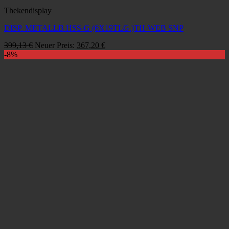
Thekendisplay
DISP. METALLB.HSS-G (6X19TLG.)TH-WEB SNP
Ursprünglicher
Aktueller
399,13
€
Neuer Preis:
367,20
€
Preis
Preis
-8%
war:
ist:
399,13 €
367,20 €.