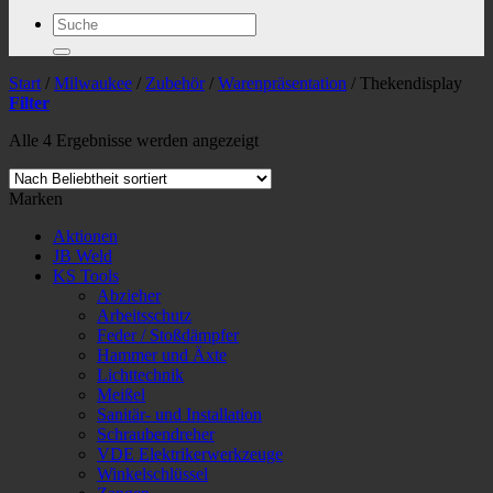
Suchen
nach:
Start
/
Milwaukee
/
Zubehör
/
Warenpräsentation
/
Thekendisplay
Filter
Nach
Alle 4 Ergebnisse werden angezeigt
Beliebtheit
sortiert
Marken
Aktionen
JB Weld
KS Tools
Abzieher
Arbeitsschutz
Feder / Stoßdämpfer
Hammer und Äxte
Lichttechnik
Meißel
Sanitär- und Installation
Schraubendreher
VDE Elektrikerwerkzeuge
Winkelschlüssel