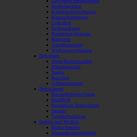
Gewindeschneidkluppen
Heißluftgebläse
Kabeleinziehwerkzeug
Kartuschenpressen
Lötkolben
Reifenaufrauer
Rotationswerkzeuge
Rührgerät
Transferpumpen
Werkzeugverfolgung
Befestigen
Akku-Bohrschrauber
Blindnietgeräte
Nagler
Ratschen
Schlagschrauber
Beleuchtung
Baustellenbeleuchtung
Handlicht
Persönliche Beleuchtung
Strahler
Turmbeleuchtung
Bohren und Meißeln
Bohrschrauber
Magnetkernbohreinheit