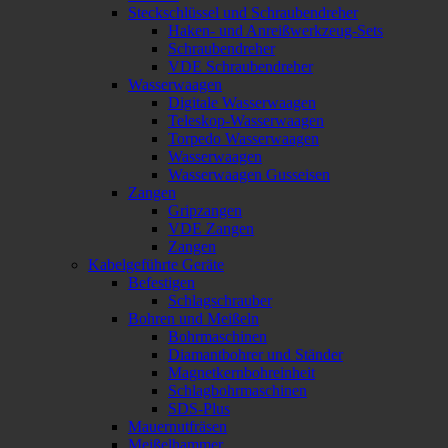
Steckschlüssel und Schraubendreher
Haken- und Anreißwerkzeug-Sets
Schraubendreher
VDE Schraubendreher
Wasserwaagen
Digitale Wasserwaagen
Teleskop-Wasserwaagen
Torpedo Wasserwaagen
Wasserwaagen
Wasserwaagen Gusseisen
Zangen
Gripzangen
VDE Zangen
Zangen
Kabelgeführte Geräte
Befestigen
Schlagschrauber
Bohren und Meißeln
Bohrmaschinen
Diamantbohrer und Ständer
Magnetkernbohreinheit
Schlagbohrmaschinen
SDS-Plus
Mauernutfräsen
Meißelhammer