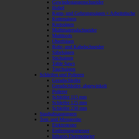
Gewindestangenschneider
Hobel
Kapp- und Gehrungssägen + Arbeitstische
Kettensägen
Kreissägen
Multimaterialschneider
Multitools
Oberfräsen
Rohr- und Kabelschneider
Säbelsägen
Stichsägen
Table Saws
Tauchsägen
Schleifen und Polieren
Geradschleifer
Geradschleifer, abgewinkelt
Polierer
Schleifer 115 mm
Schleifer 125 mm
Schleifer 230 mm
Staubabsaugungen
Test- und Messgeräte
Elektrotester
Entfernungsmesser
Infrarot-Thermometer