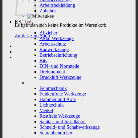
Arbeitsbekleidung
Zubehör
KS Tools
Es befinden sich keine Produkte im Warenkorb.
Abzieher
Zurück zum Shop
Akku Werkzeuge
Arbeitsschutz
Bauwerkzeuge
Betriebseinrichtung
Bits
DIN- und Normteile
Drehmoment
Druckluft Werkzeuge
Feinmechanik
Funkenfreie Werkzeuge
Hammer und Äxte
Lichttechnik
Meißel
Rostfreie Werkzeuge
Sanitär- und Installation
Schneid- und Schabwerkzeuge
Schraubendreher