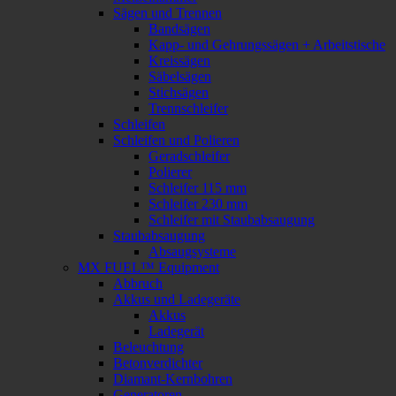
Sägen und Trennen
Bandsägen
Kapp- und Gehrungssägen + Arbeitstische
Kreissägen
Säbelsägen
Stichsägen
Trennschleifer
Schleifen
Schleifen und Polieren
Geradschleifer
Polierer
Schleifer 115 mm
Schleifer 230 mm
Schleifer mit Staubabsaugung
Staubabsaugung
Absaugsysteme
MX FUEL™ Equipment
Abbruch
Akkus und Ladegeräte
Akkus
Ladegerät
Beleuchtung
Betonverdichter
Diamant-Kernbohren
Generatoren