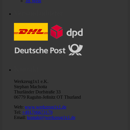
JB Weld
Versandanbieter
Kontakt
Werkzeug1x1 e.K.
Stephan Machotta
Thurländer Dorfstraße 33
06779 Raguhn-Jeßnitz OT Thurland
Web:
www.werkzeug1x1.de
Tel:
+491706673179
Email:
kontakt@werkzeug1x1.de