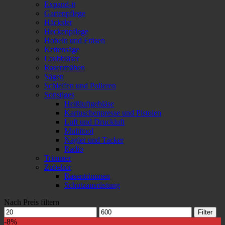
Expand-it
Gartenpflege
Häcksler
Heckenpflege
Hobeln und Fräsen
Kettensäge
Laubbläser
Rasenmähen
Sägen
Schleifen und Polieren
Sonstiges
Heißluftgebläse
Kartuschenpresse und Pistolen
Luft und Druckluft
Multitool
Nagler und Tacker
Radio
Trimmer
Zubehör
Rasentrimmen
Schutzausrüstung
Nach Preis filtern
Min.
Max.
Filter
Preis
Preis
-8%