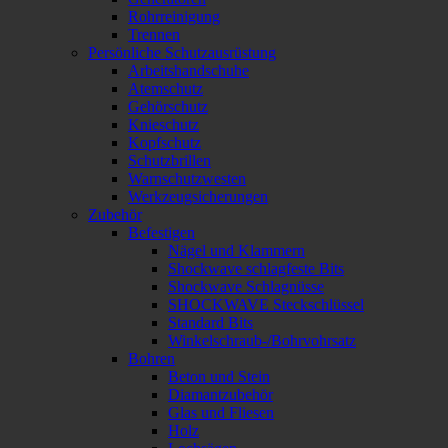
Rohrreinigung
Trennen
Persönliche Schutzausrüstung
Arbeitshandschuhe
Atemschutz
Gehörschutz
Knieschutz
Kopfschutz
Schutzbrillen
Warnschutzwesten
Werkzeugsicherungen
Zubehör
Befestigen
Nägel und Klammern
Shockwave schlagfeste Bits
Shockwave Schlagnüsse
SHOCKWAVE Steckschlüssel
Standard Bits
Winkelschraub-/Bohrvohrsatz
Bohren
Beton und Stein
Diamantzubehör
Glas und Fliesen
Holz