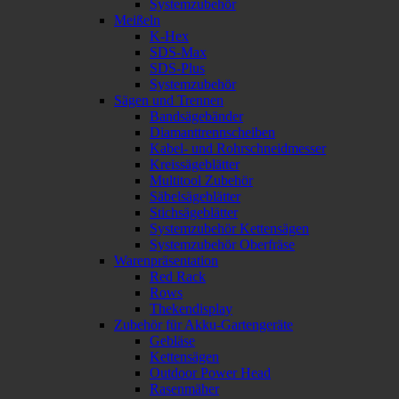
Systemzubehör
Meißeln
K-Hex
SDS-Max
SDS-Plus
Systemzubehör
Sägen und Trennen
Bandsägebänder
Diamanttrennscheiben
Kabel- und Rohrschneidmesser
Kreissägeblätter
Multitool Zubehör
Säbelsägeblätter
Stichsägeblätter
Systemzubehör Kettensägen
Systemzubehör Oberfräse
Warenpräsentation
Red Rack
Rows
Thekendisplay
Zubehör für Akku-Gartengeräte
Gebläse
Kettensägen
Outdoor Power Head
Rasenmäher