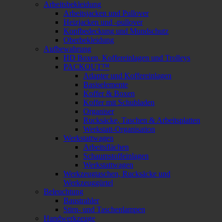
Arbeitsbekleidung
Arbeitsjacken und Pullover
Heizjacken und -pullover
Kopfbedeckung und Mundschutz
Oberbekleidung
Aufbewahrung
HD Boxen, Koffereinlagen und Trolleys
PACKOUT™
Adapter und Koffereinlagen
Basiselemente
Koffer & Boxen
Koffer mit Schubladen
Organiser
Rucksäcke, Taschen & Arbeitsplatten
Werkstatt-Organisation
Werkstattwagen
Arbeitsflächen
Schaumstoffeinlagen
Werkstattwagen
Werkzeugtaschen, Rucksäcke und
Werkzeuggürtel
Beleuchtung
Baustrahler
Stirn- und Taschenlampen
Handwerkzeuge