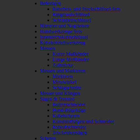
Befestigen
Ratschen- und Steckschlüssel-Sets
Ringmaulschlüssel
Schraubenschlüssel
Hämmer und Nageleisen
Handwerkzeuge Sets
Innensechskantschlüssel
Kabeleinziehwerkzeug
Messen
Kurze Maßbänder
Lange Maßbänder
Zollstöcke
Messen und Markieren
Markieren
Messwinkel
Schlagschnüre
Messer und Klingen
Sägen & Trennen
Bolzenschneider
Hand-Bügelsäge
Kabelscheren
Kunststoffsägen und Schneider
Rohrabschneider
Trockenbausägen
Scheren