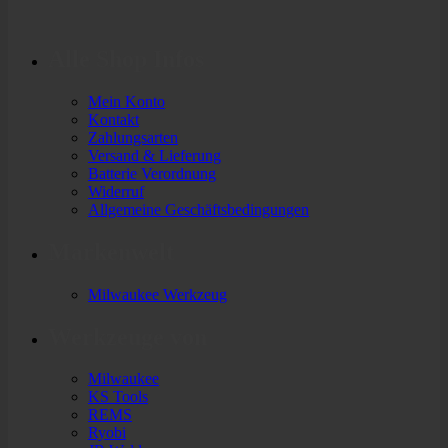
Preis
Preis
war:
ist:
26,06 €
23,98 €.
Alle Shop Infos
Mein Konto
Kontakt
Zahlungsarten
Versand & Lieferung
Batterie Verordnung
Widerruf
Allgemeine Geschäftsbedingungen
Markenwelt
Milwaukee Werkzeug
Werkzeuge von
Milwaukee
KS Tools
REMS
Ryobi