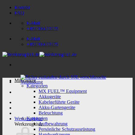
Zum
Kontakt
Inhalt
FAQ
springen
E-Mail
+491706673179
E-Mail
+491706673179
Milwaukee
Kategorien
MX FUEL™ Equipment
Akkugeräte
Kabelgeführte Geräte
Akku-Gartengeräte
Beleuchtung
Kategorien
Werkzeugkiste
Aufbewahrung
Werkzeugkiste
Persönliche Schutzausrüstung
Handwerkzeuge