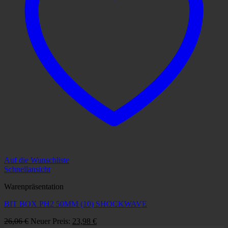
Auf die Wunschliste
Schnellansicht
Warenpräsentation
BIT BOX PH2 50MM (10) SHOCKWAVE
Ursprünglicher
Aktueller
26,06
€
Neuer Preis:
23,98
€