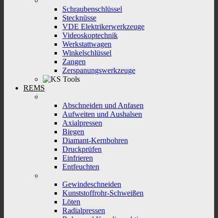
Schraubenschlüssel
Stecknüsse
VDE Elektrikerwerkzeuge
Videoskoptechnik
Werkstattwagen
Winkelschlüssel
Zangen
Zerspanungswerkzeuge
REMS
Abschneiden und Anfasen
Aufweiten und Aushalsen
Axialpressen
Biegen
Diamant-Kernbohren
Druckprüfen
Einfrieren
Entfeuchten
Gewindeschneiden
Kunststoffrohr-Schweißen
Löten
Radialpressen