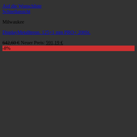
Auf die Wunschliste
Schnellansicht
Milwaukee
DisplayMetalltrenn. 125×1 mm PRO+ 200St.
Ursprünglicher
Aktueller
642,60
€
Neuer Preis:
591,19
€
Preis
Preis
-8%
war:
ist:
642,60 €
591,19 €.