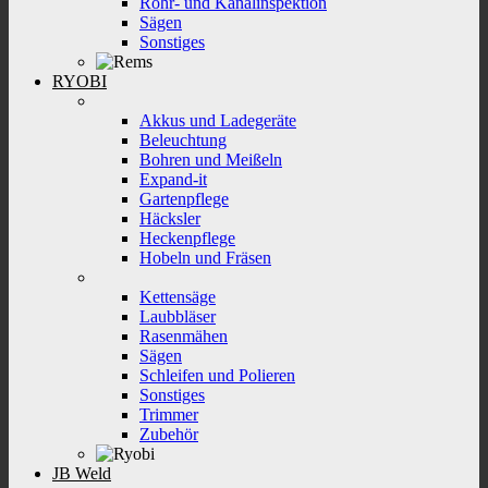
Rohr- und Kanalinspektion
Sägen
Sonstiges
RYOBI
Akkus und Ladegeräte
Beleuchtung
Bohren und Meißeln
Expand-it
Gartenpflege
Häcksler
Heckenpflege
Hobeln und Fräsen
Kettensäge
Laubbläser
Rasenmähen
Sägen
Schleifen und Polieren
Sonstiges
Trimmer
Zubehör
JB Weld