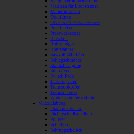
Magnetkernbohrmaschine
Matrizen für Lochstanzen
Mauernutfräsen
Oberfräsen
ONE-KEY™ Accessories
Pressbacken
Presswerkzeuge
Ratschen
Rohrreiniger
Rohrständer
Sawzall Säbelsägen
Schlagschrauber
Staubabsaugung
Stichsägen
Switch Pack
Thermojacken
Transportkoffer
Trennschleifer
Winkelschleifer Zubehör
Materialabtrag
Diamantzubehör
Fächerschleifscheiben
Polierer
Schleifen
Schruppscheiben