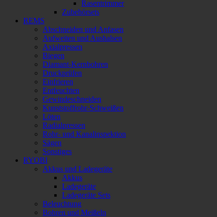
Rasentrimmer
Zubehörsets
REMS
Abschneiden und Anfasen
Aufweiten und Aushalsen
Axialpressen
Biegen
Diamant-Kernbohren
Druckprüfen
Einfrieren
Entfeuchten
Gewindeschneiden
Kunststoffrohr-Schweißen
Löten
Radialpressen
Rohr- und Kanalinspektion
Sägen
Sonstiges
RYOBI
Akkus und Ladegeräte
Akkus
Ladegeräte
Ladegeräte Sets
Beleuchtung
Bohren und Meißeln