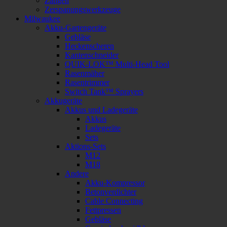
Zangen
Zerspanungswerkzeuge
Milwaukee
Akku-Gartengeräte
Gebläse
Heckenscheren
Kantenschneider
QUIK-LOK™ Multi-Head Tool
Rasenmäher
Rasentrimmer
Switch Tank™ Sprayers
Akkugeräte
Akkus und Ladegeräte
Akkus
Ladegeräte
Sets
Aktions-Sets
M12
M18
Andere
Akku-Kompressor
Betonverdichter
Cable Connecting
Fettpressen
Gebläse