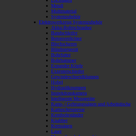
Lochsägen
Metall
Multimaterial
Systemzubehör
Elektrowerkzeug Systemzubehör
Akku-Bohrschrauber
Bandschleifer
Betonverdichter
Blechscheren
Blindnietgerät
Bohrfutter
Bohrhämmer
Expander Köpfe
Exzenterschleifer
Gewindeschneidkluppen
Hobel
Hydraulikpumpen
Inspektionskamera
Intelligente Messgeräte
Kapp- / Gehrungssägen und Arbeitstische
Kartuschenpresse
Kernbohrständer
Knabber
Kreissägen
Laser