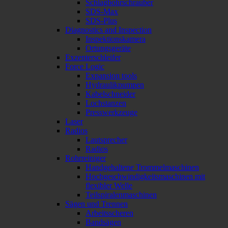
Schlagbohrschrauber
SDS-Max
SDS-Plus
Diagnostics and Inspection
Inspektionskamera
Ortungsgeräte
Exzenterschleifer
Force Logic
Expansion tools
Hydraulikpumpen
Kabelschneider
Lochstanzen
Presswerkzeuge
Laser
Radios
Lautsprecher
Radios
Rohrreiniger
Handgehaltene Trommelmaschinen
Hochgeschwindigkeitsmaschinen mit
flexibler Welle
Teilspiralenmaschinen
Sägen und Trennen
Arbeitsscheren
Bandsägen