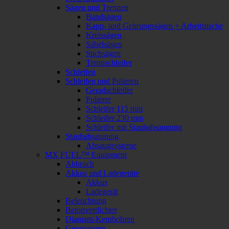
Sägen und Trennen
Bandsägen
Kapp- und Gehrungssägen + Arbeitstische
Kreissägen
Säbelsägen
Stichsägen
Trennschleifer
Schleifen
Schleifen und Polieren
Geradschleifer
Polierer
Schleifer 115 mm
Schleifer 230 mm
Schleifer mit Staubabsaugung
Staubabsaugung
Absaugsysteme
MX FUEL™ Equipment
Abbruch
Akkus und Ladegeräte
Akkus
Ladegerät
Beleuchtung
Betonverdichter
Diamant-Kernbohren
Generatoren