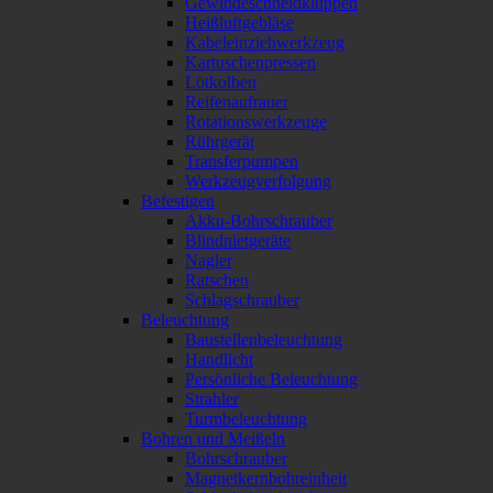
Gewindeschneidkluppen
Heißluftgebläse
Kabeleinziehwerkzeug
Kartuschenpressen
Lötkolben
Reifenaufrauer
Rotationswerkzeuge
Rührgerät
Transferpumpen
Werkzeugverfolgung
Befestigen
Akku-Bohrschrauber
Blindnietgeräte
Nagler
Ratschen
Schlagschrauber
Beleuchtung
Baustellenbeleuchtung
Handlicht
Persönliche Beleuchtung
Strahler
Turmbeleuchtung
Bohren und Meißeln
Bohrschrauber
Magnetkernbohreinheit