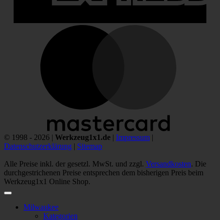
M
© 1998 - 2026 |
Werkzeug1x1.de
|
Impressum
|
Datenschutzerklärung
|
Sitemap
Alle Preise inkl. der gesetzl. MwSt. und zzgl.
Versandkosten
. Die
durchgestrichenen Preise entsprechen dem bisherigen Preis beim
Werkzeug1x1 Online Shop.
Milwaukee
Kategorien