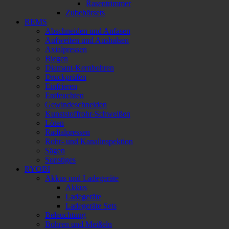
Rasentrimmer
Zubehörsets
REMS
Abschneiden und Anfasen
Aufweiten und Aushalsen
Axialpressen
Biegen
Diamant-Kernbohren
Druckprüfen
Einfrieren
Entfeuchten
Gewindeschneiden
Kunststoffrohr-Schweißen
Löten
Radialpressen
Rohr- und Kanalinspektion
Sägen
Sonstiges
RYOBI
Akkus und Ladegeräte
Akkus
Ladegeräte
Ladegeräte Sets
Beleuchtung
Bohren und Meißeln