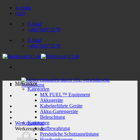
Zum
Kontakt
Inhalt
FAQ
springen
E-Mail
+491706673179
E-Mail
+491706673179
Milwaukee
Kategorien
MX FUEL™ Equipment
Akkugeräte
Kabelgeführte Geräte
Akku-Gartengeräte
Beleuchtung
Kategorien
Werkzeugkiste
Aufbewahrung
Werkzeugkiste
Persönliche Schutzausrüstung
Handwerkzeuge