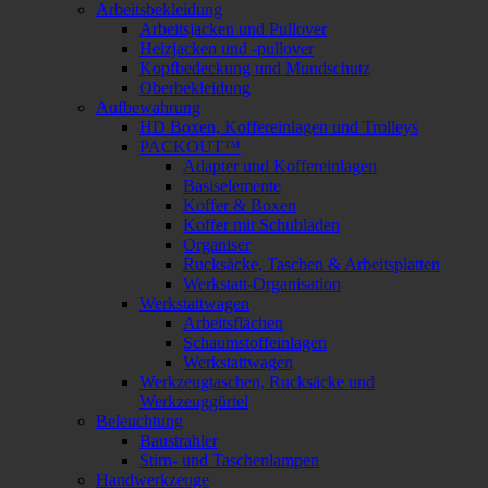
Arbeitsbekleidung
Arbeitsjacken und Pullover
Heizjacken und -pullover
Kopfbedeckung und Mundschutz
Oberbekleidung
Aufbewahrung
HD Boxen, Koffereinlagen und Trolleys
PACKOUT™
Adapter und Koffereinlagen
Basiselemente
Koffer & Boxen
Koffer mit Schubladen
Organiser
Rucksäcke, Taschen & Arbeitsplatten
Werkstatt-Organisation
Werkstattwagen
Arbeitsflächen
Schaumstoffeinlagen
Werkstattwagen
Werkzeugtaschen, Rucksäcke und
Werkzeuggürtel
Beleuchtung
Baustrahler
Stirn- und Taschenlampen
Handwerkzeuge