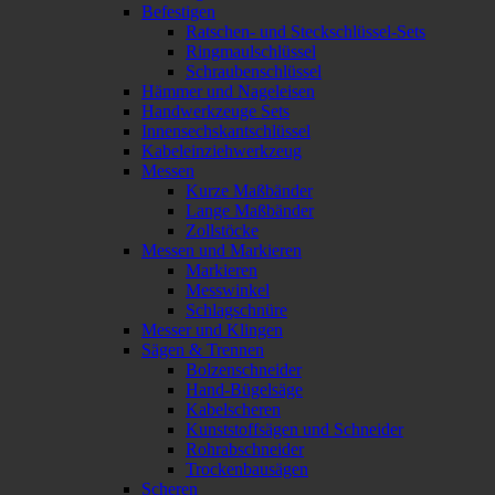
Befestigen
Ratschen- und Steckschlüssel-Sets
Ringmaulschlüssel
Schraubenschlüssel
Hämmer und Nageleisen
Handwerkzeuge Sets
Innensechskantschlüssel
Kabeleinziehwerkzeug
Messen
Kurze Maßbänder
Lange Maßbänder
Zollstöcke
Messen und Markieren
Markieren
Messwinkel
Schlagschnüre
Messer und Klingen
Sägen & Trennen
Bolzenschneider
Hand-Bügelsäge
Kabelscheren
Kunststoffsägen und Schneider
Rohrabschneider
Trockenbausägen
Scheren