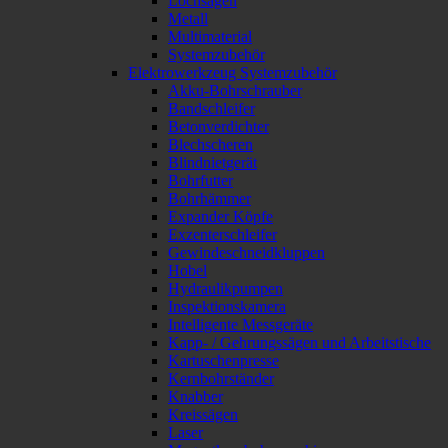
Lochsägen
Metall
Multimaterial
Systemzubehör
Elektrowerkzeug Systemzubehör
Akku-Bohrschrauber
Bandschleifer
Betonverdichter
Blechscheren
Blindnietgerät
Bohrfutter
Bohrhämmer
Expander Köpfe
Exzenterschleifer
Gewindeschneidkluppen
Hobel
Hydraulikpumpen
Inspektionskamera
Intelligente Messgeräte
Kapp- / Gehrungssägen und Arbeitstische
Kartuschenpresse
Kernbohrständer
Knabber
Kreissägen
Laser