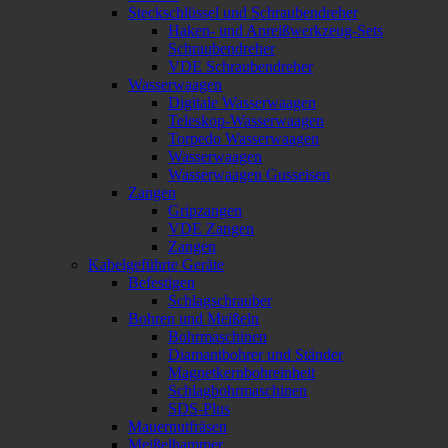
Steckschlüssel und Schraubendreher
Haken- und Anreißwerkzeug-Sets
Schraubendreher
VDE Schraubendreher
Wasserwaagen
Digitale Wasserwaagen
Teleskop-Wasserwaagen
Torpedo Wasserwaagen
Wasserwaagen
Wasserwaagen Gusseisen
Zangen
Gripzangen
VDE Zangen
Zangen
Kabelgeführte Geräte
Befestigen
Schlagschrauber
Bohren und Meißeln
Bohrmaschinen
Diamantbohrer und Ständer
Magnetkernbohreinheit
Schlagbohrmaschinen
SDS-Plus
Mauernutfräsen
Meißelhammer