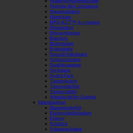
Magnetkernbohrmaschine
Matrizen für Lochstanzen
Mauernutfräsen
Oberfräsen
ONE-KEY™ Accessories
Pressbacken
Presswerkzeuge
Ratschen
Rohrreiniger
Rohrständer
Sawzall Säbelsägen
Schlagschrauber
Staubabsaugung
Stichsägen
Switch Pack
Thermojacken
Transportkoffer
Trennschleifer
Winkelschleifer Zubehör
Materialabtrag
Diamantzubehör
Fächerschleifscheiben
Polierer
Schleifen
Schruppscheiben