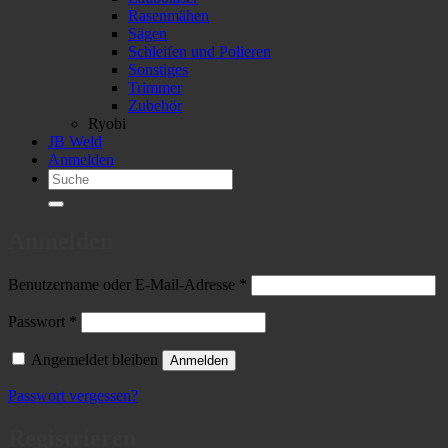
Rasenmähen
Sägen
Schleifen und Polieren
Sonstiges
Trimmer
Zubehör
Ryobi
JB Weld
Anmelden
Suchen
nach:
Anmelden
Erforderlich
Benutzername oder E-Mail-Adresse
*
Erforderlich
Passwort
*
Angemeldet bleiben
Anmelden
Passwort vergessen?
Registrieren