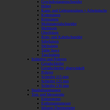
Gewindestangenschneider
Hobel
Kapp- und Gehrungssägen + Arbeitstische
Kettensägen
Kreissägen
Multimaterialschneider
Multitools
Oberfräsen
Rohr- und Kabelschneider
Säbelsägen
Stichsägen
Table Saws
Tauchsägen
Schleifen und Polieren
Geradschleifer
Geradschleifer, abgewinkelt
Polierer
Schleifer 115 mm
Schleifer 125 mm
Schleifer 230 mm
Staubabsaugungen
Test- und Messgeräte
Elektrotester
Entfernungsmesser
Infrarot-Thermometer