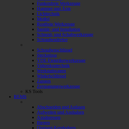
Funkenfreie Werkzeuge
Hammer und Äxte
Lichttechnik
Meißel
Rostfreie Werkzeuge
Sanitär- und Installation
Schneid- und Schabwerkzeuge
Schraubendreher
Schraubenschlüssel
Stecknüsse
VDE Elektrikerwerkzeuge
Videoskoptechnik
Werkstattwagen
Winkelschlüssel
Zangen
Zerspanungswerkzeuge
KS Tools
REMS
Abschneiden und Anfasen
Aufweiten und Aushalsen
Axialpressen
Biegen
Diamant-Kernbohren