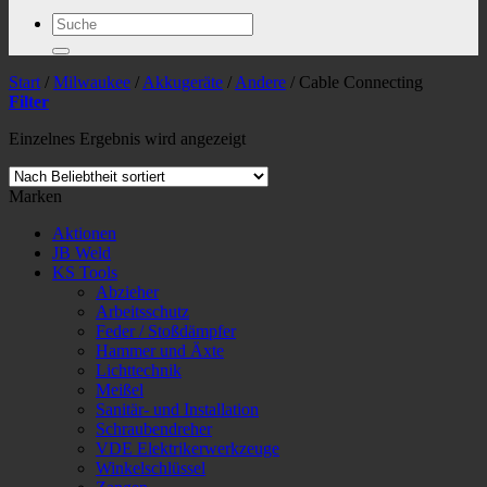
Suchen
nach:
Start
/
Milwaukee
/
Akkugeräte
/
Andere
/
Cable Connecting
Filter
Einzelnes Ergebnis wird angezeigt
Marken
Aktionen
JB Weld
KS Tools
Abzieher
Arbeitsschutz
Feder / Stoßdämpfer
Hammer und Äxte
Lichttechnik
Meißel
Sanitär- und Installation
Schraubendreher
VDE Elektrikerwerkzeuge
Winkelschlüssel