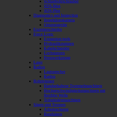
Schlagbohrschrauber
SDS-Max
SDS-Plus
Diagnostics and Inspection
Inspektionskamera
Ortungsgeräte
Exzenterschleifer
Force Logic
Expansion tools
Hydraulikpumpen
Kabelschneider
Lochstanzen
Presswerkzeuge
Laser
Radios
Lautsprecher
Radios
Rohrreiniger
Handgehaltene Trommelmaschinen
Hochgeschwindigkeitsmaschinen mit
flexibler Welle
Teilspiralenmaschinen
Sägen und Trennen
Arbeitsscheren
Bandsägen