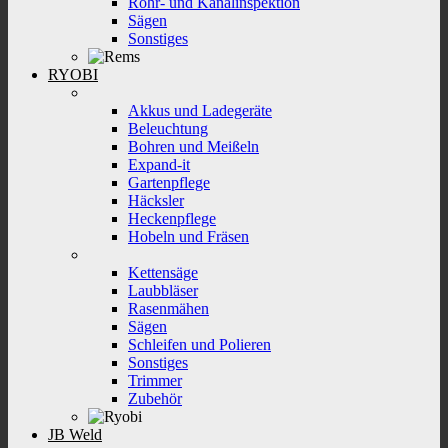
Rohr- und Kanalinspektion
Sägen
Sonstiges
RYOBI
Akkus und Ladegeräte
Beleuchtung
Bohren und Meißeln
Expand-it
Gartenpflege
Häcksler
Heckenpflege
Hobeln und Fräsen
Kettensäge
Laubbläser
Rasenmähen
Sägen
Schleifen und Polieren
Sonstiges
Trimmer
Zubehör
JB Weld