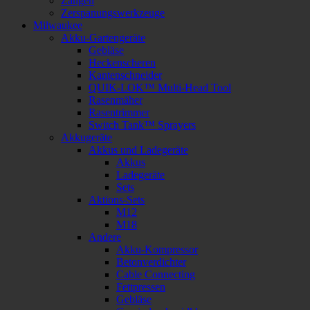
Zangen
Zerspanungswerkzeuge
Milwaukee
Akku-Gartengeräte
Gebläse
Heckenscheren
Kantenschneider
QUIK-LOK™ Multi-Head Tool
Rasenmäher
Rasentrimmer
Switch Tank™ Sprayers
Akkugeräte
Akkus und Ladegeräte
Akkus
Ladegeräte
Sets
Aktions-Sets
M12
M18
Andere
Akku-Kompressor
Betonverdichter
Cable Connecting
Fettpressen
Gebläse