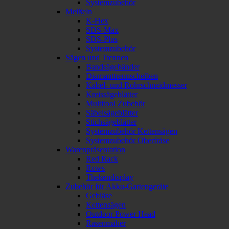
Systemzubehör
Meißeln
K-Hex
SDS-Max
SDS-Plus
Systemzubehör
Sägen und Trennen
Bandsägebänder
Diamanttrennscheiben
Kabel- und Rohrschneidmesser
Kreissägeblätter
Multitool Zubehör
Säbelsägeblätter
Stichsägeblätter
Systemzubehör Kettensägen
Systemzubehör Oberfräse
Warenpräsentation
Red Rack
Rows
Thekendisplay
Zubehör für Akku-Gartengeräte
Gebläse
Kettensägen
Outdoor Power Head
Rasenmäher