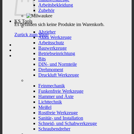
Arbeitsbekleidung
Zubehör
KS Tools
Es befinden sich keine Produkte im Warenkorb.
Abzieher
Zurück zum Shop
Akku Werkzeuge
Arbeitsschutz
Bauwerkzeuge
Betriebseinrichtung
Bits
DIN- und Normteile
Drehmoment
Druckluft Werkzeuge
Feinmechanik
Funkenfreie Werkzeuge
Hammer und Äxte
Lichttechnik
Meißel
Rostfreie Werkzeuge
Sanitär- und Installation
Schneid- und Schabwerkzeuge
Schraubendreher