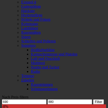
Expand-it
Gartenpflege
Häcksler
Heckenpflege
Hobeln und Fräsen
Kettensäge
Laubbläser
Rasenmähen
Sägen
Schleifen und Polieren
Sonstiges
Heißluftgebläse
Kartuschenpresse und Pistolen
Luft und Druckluft
Multitool
Nagler und Tacker
Radio
Trimmer
Zubehör
Rasentrimmen
Schutzausrüstung
Nach Preis filtern
Min.
Max.
Filter
Preis
Preis
-8%