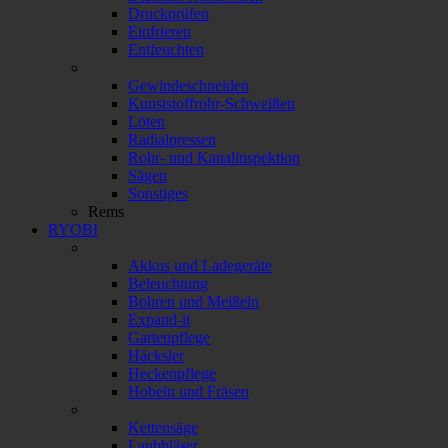
Druckprüfen
Einfrieren
Entfeuchten
Gewindeschneiden
Kunststoffrohr-Schweißen
Löten
Radialpressen
Rohr- und Kanalinspektion
Sägen
Sonstiges
Rems
RYOBI
Akkus und Ladegeräte
Beleuchtung
Bohren und Meißeln
Expand-it
Gartenpflege
Häcksler
Heckenpflege
Hobeln und Fräsen
Kettensäge
Laubbläser