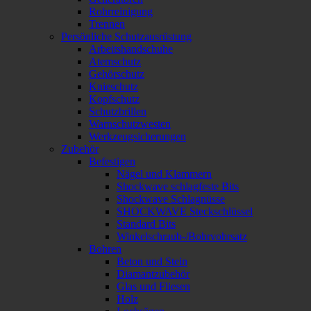
Rohrreinigung
Trennen
Persönliche Schutzausrüstung
Arbeitshandschuhe
Atemschutz
Gehörschutz
Knieschutz
Kopfschutz
Schutzbrillen
Warnschutzwesten
Werkzeugsicherungen
Zubehör
Befestigen
Nägel und Klammern
Shockwave schlagfeste Bits
Shockwave Schlagnüsse
SHOCKWAVE Steckschlüssel
Standard Bits
Winkelschraub-/Bohrvohrsatz
Bohren
Beton und Stein
Diamantzubehör
Glas und Fliesen
Holz