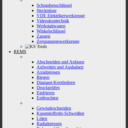
Schraubenschlüssel
Stecknüsse
VDE Elektrikerwerkzeuge
Videoskoptechnik
Werkstattwagen
Winkelschlüssel
Zangen
Zerspanungswerkzeuge
REMS
Abschneiden und Anfasen
Aufweiten und Aushalsen
Axialpressen
Biegen
Diamant-Kernbohren
Druckprüfen
Einfrieren
Entfeuchten
Gewindeschneiden
Kunststoffrohr-Schweißen
Löten
Radialpressen