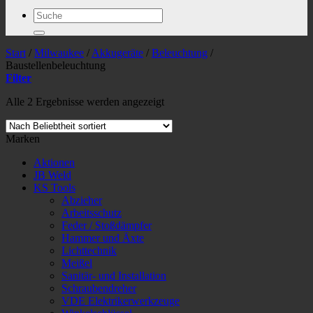
Suchen
nach:
Start
/
Milwaukee
/
Akkugeräte
/
Beleuchtung
/
Baustellenbeleuchtung
Filter
Nach
Alle 2 Ergebnisse werden angezeigt
Beliebtheit
sortiert
Marken
Aktionen
JB Weld
KS Tools
Abzieher
Arbeitsschutz
Feder / Stoßdämpfer
Hammer und Äxte
Lichttechnik
Meißel
Sanitär- und Installation
Schraubendreher
VDE Elektrikerwerkzeuge