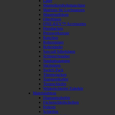
Laser
Magnetkernbohrmaschine
Matrizen für Lochstanzen
Mauernutfräsen
Oberfräsen
ONE-KEY™ Accessories
Pressbacken
Presswerkzeuge
Ratschen
Rohrreiniger
Rohrständer
Sawzall Säbelsägen
Schlagschrauber
Staubabsaugung
Stichsägen
Switch Pack
Thermojacken
Transportkoffer
Trennschleifer
Winkelschleifer Zubehör
Materialabtrag
Diamantzubehör
Fächerschleifscheiben
Polierer
Schleifen