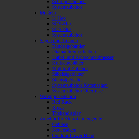
Schruppscheiben
Systemzubehör
Meißeln
K-Hex
SDS-Max
SDS-Plus
Systemzubehör
Sägen und Trennen
Bandsägebänder
Diamanttrennscheiben
Kabel- und Rohrschneidmesser
Kreissägeblätter
Multitool Zubehör
Säbelsägeblätter
Stichsägeblätter
Systemzubehör Kettensägen
Systemzubehör Oberfräse
Warenpräsentation
Red Rack
Rows
Thekendisplay
Zubehör für Akku-Gartengeräte
Gebläse
Kettensägen
Outdoor Power Head