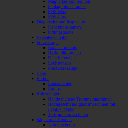
Magnetkernbohreinheit
Schlagbohrschrauber
SDS-Max
SDS-Plus
Diagnostics and Inspection
Inspektionskamera
Ortungsgeräte
Exzenterschleifer
Force Logic
Expansion tools
Hydraulikpumpen
Kabelschneider
Lochstanzen
Presswerkzeuge
Laser
Radios
Lautsprecher
Radios
Rohrreiniger
Handgehaltene Trommelmaschinen
Hochgeschwindigkeitsmaschinen mit
flexibler Welle
Teilspiralenmaschinen
Sägen und Trennen
Arbeitsscheren