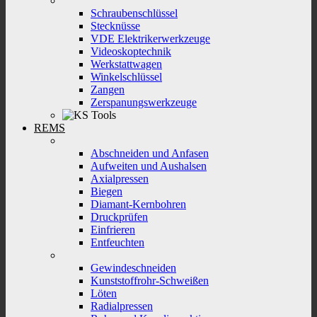
Schraubenschlüssel
Stecknüsse
VDE Elektrikerwerkzeuge
Videoskoptechnik
Werkstattwagen
Winkelschlüssel
Zangen
Zerspanungswerkzeuge
REMS
Abschneiden und Anfasen
Aufweiten und Aushalsen
Axialpressen
Biegen
Diamant-Kernbohren
Druckprüfen
Einfrieren
Entfeuchten
Gewindeschneiden
Kunststoffrohr-Schweißen
Löten
Radialpressen