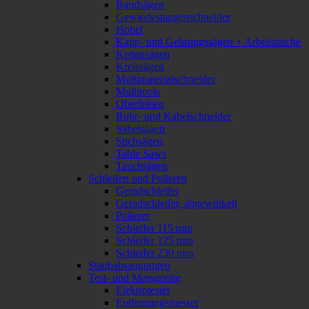
Bandsägen
Gewindestangenschneider
Hobel
Kapp- und Gehrungssägen + Arbeitstische
Kettensägen
Kreissägen
Multimaterialschneider
Multitools
Oberfräsen
Rohr- und Kabelschneider
Säbelsägen
Stichsägen
Table Saws
Tauchsägen
Schleifen und Polieren
Geradschleifer
Geradschleifer, abgewinkelt
Polierer
Schleifer 115 mm
Schleifer 125 mm
Schleifer 230 mm
Staubabsaugungen
Test- und Messgeräte
Elektrotester
Entfernungsmesser