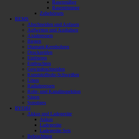
Rasenmäher
Rasentrimmer
Zubehörsets
REMS
Abschneiden und Anfasen
Aufweiten und Aushalsen
Axialpressen
Biegen
Diamant-Kernbohren
Druckprüfen
Einfrieren
Entfeuchten
Gewindeschneiden
Kunststoffrohr-Schweißen
Löten
Radialpressen
Rohr- und Kanalinspektion
Sägen
Sonstiges
RYOBI
Akkus und Ladegeräte
Akkus
Ladegeräte
Ladegeräte Sets
Beleuchtung