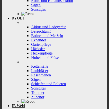
Rohr- und Kanalinspektion
Sägen
Sonstiges
RYOBI
Akkus und Ladegeräte
Beleuchtung
Bohren und Meißeln
Expand-it
Gartenpflege
Häcksler
Heckenpflege
Hobeln und Fräsen
Kettensäge
Laubbläser
Rasenmähen
Sägen
Schleifen und Polieren
Sonstiges
Trimmer
Zubehör
JB Weld