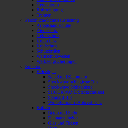
Generatoren
Rohrreinigung
Trennen
Persönliche Schutzausrüstung
Arbeitshandschuhe
Atemschutz
Gehörschutz
Knieschutz
Kopfschutz
Schutzbrillen
Warnschutzwesten
Werkzeugsicherungen
Zubehör
Befestigen
Nägel und Klammern
Shockwave schlagfeste Bits
Shockwave Schlagnüsse
SHOCKWAVE Steckschlüssel
Standard Bits
Winkelschraub-/Bohrvohrsatz
Bohren
Beton und Stein
Diamantzubehör
Glas und Fliesen