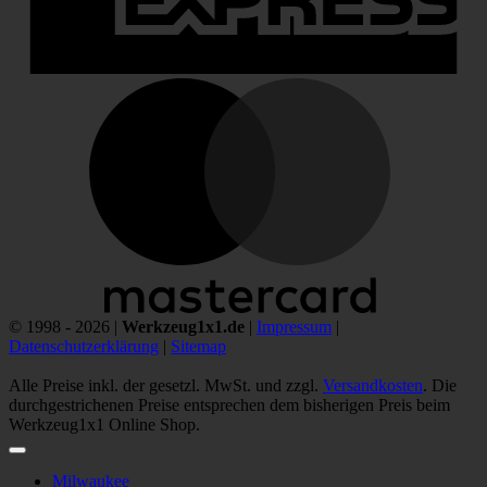
M
© 1998 - 2026 |
Werkzeug1x1.de
|
Impressum
|
Datenschutzerklärung
|
Sitemap
Alle Preise inkl. der gesetzl. MwSt. und zzgl.
Versandkosten
. Die
durchgestrichenen Preise entsprechen dem bisherigen Preis beim
Werkzeug1x1 Online Shop.
Milwaukee