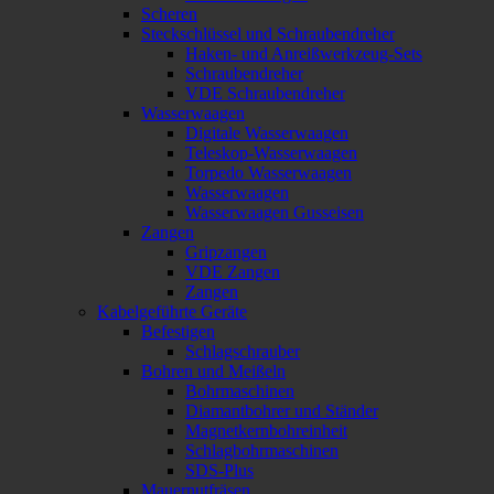
Scheren
Steckschlüssel und Schraubendreher
Haken- und Anreißwerkzeug-Sets
Schraubendreher
VDE Schraubendreher
Wasserwaagen
Digitale Wasserwaagen
Teleskop-Wasserwaagen
Torpedo Wasserwaagen
Wasserwaagen
Wasserwaagen Gusseisen
Zangen
Gripzangen
VDE Zangen
Zangen
Kabelgeführte Geräte
Befestigen
Schlagschrauber
Bohren und Meißeln
Bohrmaschinen
Diamantbohrer und Ständer
Magnetkernbohreinheit
Schlagbohrmaschinen
SDS-Plus
Mauernutfräsen