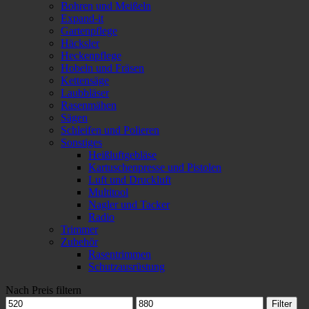
Bohren und Meißeln
Expand-it
Gartenpflege
Häcksler
Heckenpflege
Hobeln und Fräsen
Kettensäge
Laubbläser
Rasenmähen
Sägen
Schleifen und Polieren
Sonstiges
Heißluftgebläse
Kartuschenpresse und Pistolen
Luft und Druckluft
Multitool
Nagler und Tacker
Radio
Trimmer
Zubehör
Rasentrimmen
Schutzausrüstung
Nach Preis filtern
Min.
Max.
Filter