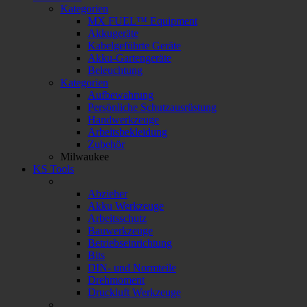
Kategorien
MX FUEL™ Equipment
Akkugeräte
Kabelgeführte Geräte
Akku-Gartengeräte
Beleuchtung
Kategorien
Aufbewahrung
Persönliche Schutzausrüstung
Handwerkzeuge
Arbeitsbekleidung
Zubehör
Milwaukee
KS Tools
Abzieher
Akku Werkzeuge
Arbeitsschutz
Bauwerkzeuge
Betriebseinrichtung
Bits
DIN- und Normteile
Drehmoment
Druckluft Werkzeuge