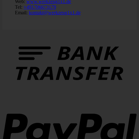
Web:
www.werkzeug1x1.de
Tel:
+491706673179
Email:
kontakt@werkzeug1x1.de
B
T
P