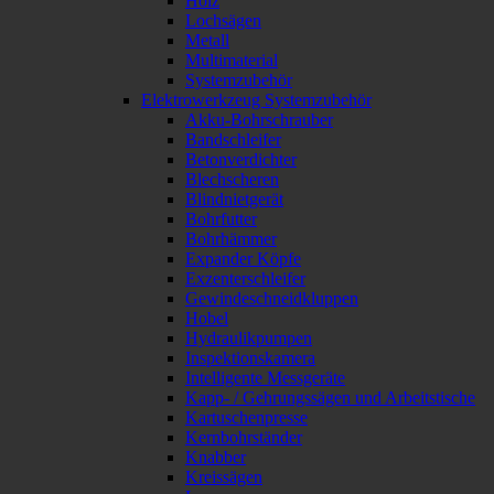
Holz
Lochsägen
Metall
Multimaterial
Systemzubehör
Elektrowerkzeug Systemzubehör
Akku-Bohrschrauber
Bandschleifer
Betonverdichter
Blechscheren
Blindnietgerät
Bohrfutter
Bohrhämmer
Expander Köpfe
Exzenterschleifer
Gewindeschneidkluppen
Hobel
Hydraulikpumpen
Inspektionskamera
Intelligente Messgeräte
Kapp- / Gehrungssägen und Arbeitstische
Kartuschenpresse
Kernbohrständer
Knabber
Kreissägen