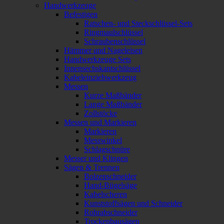
Handwerkzeuge
Befestigen
Ratschen- und Steckschlüssel-Sets
Ringmaulschlüssel
Schraubenschlüssel
Hämmer und Nageleisen
Handwerkzeuge Sets
Innensechskantschlüssel
Kabeleinziehwerkzeug
Messen
Kurze Maßbänder
Lange Maßbänder
Zollstöcke
Messen und Markieren
Markieren
Messwinkel
Schlagschnüre
Messer und Klingen
Sägen & Trennen
Bolzenschneider
Hand-Bügelsäge
Kabelscheren
Kunststoffsägen und Schneider
Rohrabschneider
Trockenbausägen