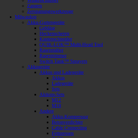
Winkelschlüssel
Zangen
Zerspanungswerkzeuge
Milwaukee
Akku-Gartengeräte
Gebläse
Heckenscheren
Kantenschneider
QUIK-LOK™ Multi-Head Tool
Rasenmäher
Rasentrimmer
Switch Tank™ Sprayers
Akkugeräte
Akkus und Ladegeräte
Akkus
Ladegeräte
Sets
Aktions-Sets
M12
M18
Andere
Akku-Kompressor
Betonverdichter
Cable Connecting
Fettpressen