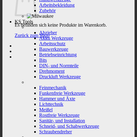
Arbeitsbekleidung
Zubehör
KS Tools
Es befinden sich keine Produkte im Warenkorb.
Abzieher
Zurück zum Shop
Akku Werkzeuge
Arbeitsschutz
Bauwerkzeuge
Betriebseinrichtung
Bits
DIN- und Normteile
Drehmoment
Druckluft Werkzeuge
Feinmechanik
Funkenfreie Werkzeuge
Hammer und Äxte
Lichttechnik
Meißel
Rostfreie Werkzeuge
Sanitär- und Installation
Schneid- und Schabwerkzeuge
Schraubendreher