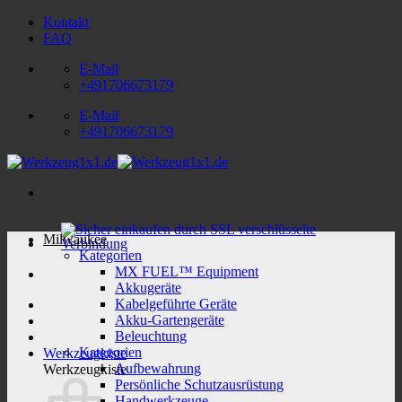
Zum
Kontakt
Inhalt
FAQ
springen
E-Mail
+491706673179
E-Mail
+491706673179
Milwaukee
Kategorien
MX FUEL™ Equipment
Akkugeräte
Kabelgeführte Geräte
Akku-Gartengeräte
Beleuchtung
Kategorien
Werkzeugkiste
Aufbewahrung
Werkzeugkiste
Persönliche Schutzausrüstung
Handwerkzeuge