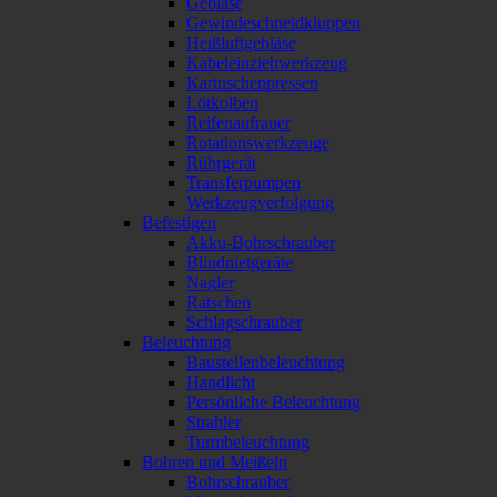
Gebläse
Gewindeschneidkluppen
Heißluftgebläse
Kabeleinziehwerkzeug
Kartuschenpressen
Lötkolben
Reifenaufrauer
Rotationswerkzeuge
Rührgerät
Transferpumpen
Werkzeugverfolgung
Befestigen
Akku-Bohrschrauber
Blindnietgeräte
Nagler
Ratschen
Schlagschrauber
Beleuchtung
Baustellenbeleuchtung
Handlicht
Persönliche Beleuchtung
Strahler
Turmbeleuchtung
Bohren und Meißeln
Bohrschrauber