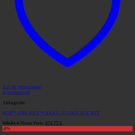
Auf die Wunschliste
Schnellansicht
Akkugeräte
M18™ ONE-KEY™ AKKU-STANDLEUCHTE
Ursprünglicher
Aktueller
950,81
€
Neuer Preis:
874,75
€
Preis
Preis
-8%
war:
ist: