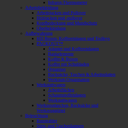
Infrarot-Thermometer
Arbeitsbekleidung
Arbeitsjacken und Pullover
Heizjacken und -pullover
Kopfbedeckung und Mundschutz
Oberbekleidung
Aufbewahrung
HD Boxen, Koffereinlagen und Trolleys
PACKOUT™
Adapter und Koffereinlagen
Basiselemente
Koffer & Boxen
Koffer mit Schubladen
Organiser
Rucksäcke, Taschen & Arbeitsplatten
Werkstatt-Organisation
Werkstattwagen
Arbeitsflächen
Schaumstoffeinlagen
Werkstattwagen
Werkzeugtaschen, Rucksäcke und
Werkzeuggürtel
Beleuchtung
Baustrahler
Stirn- und Taschenlampen