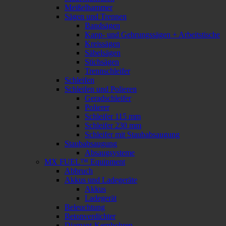
Meißelhammer
Sägen und Trennen
Bandsägen
Kapp- und Gehrungssägen + Arbeitstische
Kreissägen
Säbelsägen
Stichsägen
Trennschleifer
Schleifen
Schleifen und Polieren
Geradschleifer
Polierer
Schleifer 115 mm
Schleifer 230 mm
Schleifer mit Staubabsaugung
Staubabsaugung
Absaugsysteme
MX FUEL™ Equipment
Abbruch
Akkus und Ladegeräte
Akkus
Ladegerät
Beleuchtung
Betonverdichter
Diamant-Kernbohren