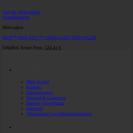
Auf die Wunschliste
Schnellansicht
Milwaukee
M18™ ONE-KEY™ AKKU-LED-STRAHLER
Ursprünglicher
Aktueller
570,01
€
Neuer Preis:
524,41
€
Preis
Preis
war:
ist:
570,01 €
524,41 €.
Alle Shop Infos
Mein Konto
Kontakt
Zahlungsarten
Versand & Lieferung
Batterie Verordnung
Widerruf
Allgemeine Geschäftsbedingungen
Markenwelt