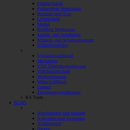
Feinmechanik
Funkenfreie Werkzeuge
Hammer und Äxte
Lichttechnik
Meißel
Rostfreie Werkzeuge
Sanitär- und Installation
Schneid- und Schabwerkzeuge
Schraubendreher
Schraubenschlüssel
Stecknüsse
VDE Elektrikerwerkzeuge
Videoskoptechnik
Werkstattwagen
Winkelschlüssel
Zangen
Zerspanungswerkzeuge
KS Tools
REMS
Abschneiden und Anfasen
Aufweiten und Aushalsen
Axialpressen
Biegen