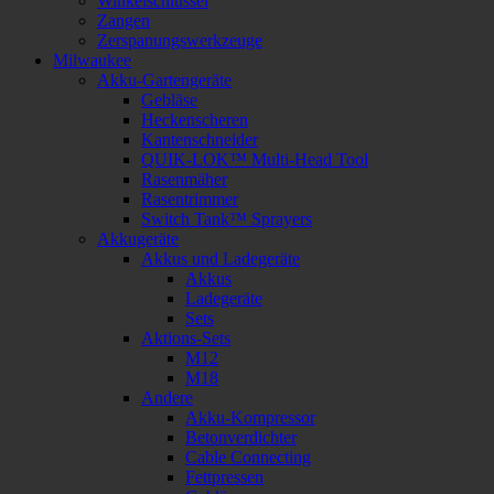
Winkelschlüssel
Zangen
Zerspanungswerkzeuge
Milwaukee
Akku-Gartengeräte
Gebläse
Heckenscheren
Kantenschneider
QUIK-LOK™ Multi-Head Tool
Rasenmäher
Rasentrimmer
Switch Tank™ Sprayers
Akkugeräte
Akkus und Ladegeräte
Akkus
Ladegeräte
Sets
Aktions-Sets
M12
M18
Andere
Akku-Kompressor
Betonverdichter
Cable Connecting
Fettpressen