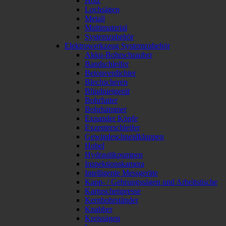
Holz
Lochsägen
Metall
Multimaterial
Systemzubehör
Elektrowerkzeug Systemzubehör
Akku-Bohrschrauber
Bandschleifer
Betonverdichter
Blechscheren
Blindnietgerät
Bohrfutter
Bohrhämmer
Expander Köpfe
Exzenterschleifer
Gewindeschneidkluppen
Hobel
Hydraulikpumpen
Inspektionskamera
Intelligente Messgeräte
Kapp- / Gehrungssägen und Arbeitstische
Kartuschenpresse
Kernbohrständer
Knabber
Kreissägen