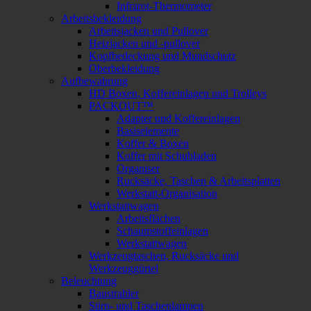
Infrarot-Thermometer
Arbeitsbekleidung
Arbeitsjacken und Pullover
Heizjacken und -pullover
Kopfbedeckung und Mundschutz
Oberbekleidung
Aufbewahrung
HD Boxen, Koffereinlagen und Trolleys
PACKOUT™
Adapter und Koffereinlagen
Basiselemente
Koffer & Boxen
Koffer mit Schubladen
Organiser
Rucksäcke, Taschen & Arbeitsplatten
Werkstatt-Organisation
Werkstattwagen
Arbeitsflächen
Schaumstoffeinlagen
Werkstattwagen
Werkzeugtaschen, Rucksäcke und
Werkzeuggürtel
Beleuchtung
Baustrahler
Stirn- und Taschenlampen