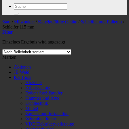
Suchen
nach:
Start
/
Milwaukee
/
Kabelgeführte Geräte
/
Schleifen und Polieren
/
Schleifer 115 mm
Filter
Einzelnes Ergebnis wird angezeigt
Marken
Aktionen
JB Weld
KS Tools
Abzieher
Arbeitsschutz
Feder / Stoßdämpfer
Hammer und Äxte
Lichttechnik
Meißel
Sanitär- und Installation
Schraubendreher
VDE Elektrikerwerkzeuge