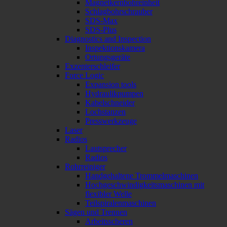
Magnetkernbohreinheit
Schlagbohrschrauber
SDS-Max
SDS-Plus
Diagnostics and Inspection
Inspektionskamera
Ortungsgeräte
Exzenterschleifer
Force Logic
Expansion tools
Hydraulikpumpen
Kabelschneider
Lochstanzen
Presswerkzeuge
Laser
Radios
Lautsprecher
Radios
Rohrreiniger
Handgehaltene Trommelmaschinen
Hochgeschwindigkeitsmaschinen mit
flexibler Welle
Teilspiralenmaschinen
Sägen und Trennen
Arbeitsscheren