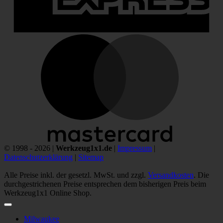
M
© 1998 - 2026 |
Werkzeug1x1.de
|
Impressum
|
Datenschutzerklärung
|
Sitemap
Alle Preise inkl. der gesetzl. MwSt. und zzgl.
Versandkosten
. Die
durchgestrichenen Preise entsprechen dem bisherigen Preis beim
Werkzeug1x1 Online Shop.
Milwaukee