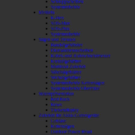
Schruppscheiben
Systemzubehör
Meißeln
K-Hex
SDS-Max
SDS-Plus
Systemzubehör
Sägen und Trennen
Bandsägebänder
Diamanttrennscheiben
Kabel- und Rohrschneidmesser
Kreissägeblätter
Multitool Zubehör
Säbelsägeblätter
Stichsägeblätter
Systemzubehör Kettensägen
Systemzubehör Oberfräse
Warenpräsentation
Red Rack
Rows
Thekendisplay
Zubehör für Akku-Gartengeräte
Gebläse
Kettensägen
Outdoor Power Head