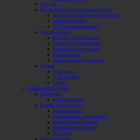
Scheren
Steckschlüssel und Schraubendreher
Haken- und Anreißwerkzeug-Sets
Schraubendreher
VDE Schraubendreher
Wasserwaagen
Digitale Wasserwaagen
Teleskop-Wasserwaagen
Torpedo Wasserwaagen
Wasserwaagen
Wasserwaagen Gusseisen
Zangen
Gripzangen
VDE Zangen
Zangen
Kabelgeführte Geräte
Befestigen
Schlagschrauber
Bohren und Meißeln
Bohrmaschinen
Diamantbohrer und Ständer
Magnetkernbohreinheit
Schlagbohrmaschinen
SDS-Plus
Mauernutfräsen