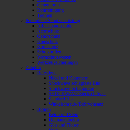
Generatoren
Rohrreinigung
Trennen
Persönliche Schutzausrüstung
Arbeitshandschuhe
Atemschutz
Gehörschutz
Knieschutz
Kopfschutz
Schutzbrillen
Warnschutzwesten
Werkzeugsicherungen
Zubehör
Befestigen
Nägel und Klammern
Shockwave schlagfeste Bits
Shockwave Schlagnüsse
SHOCKWAVE Steckschlüssel
Standard Bits
Winkelschraub-/Bohrvohrsatz
Bohren
Beton und Stein
Diamantzubehör
Glas und Fliesen