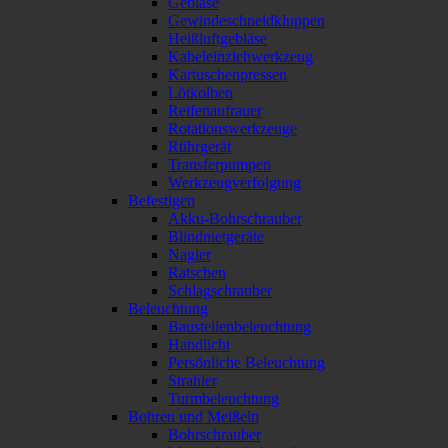
Gebläse
Gewindeschneidkluppen
Heißluftgebläse
Kabeleinziehwerkzeug
Kartuschenpressen
Lötkolben
Reifenaufrauer
Rotationswerkzeuge
Rührgerät
Transferpumpen
Werkzeugverfolgung
Befestigen
Akku-Bohrschrauber
Blindnietgeräte
Nagler
Ratschen
Schlagschrauber
Beleuchtung
Baustellenbeleuchtung
Handlicht
Persönliche Beleuchtung
Strahler
Turmbeleuchtung
Bohren und Meißeln
Bohrschrauber