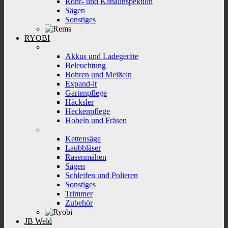
Rohr- und Kanalinspektion
Sägen
Sonstiges
RYOBI
Akkus und Ladegeräte
Beleuchtung
Bohren und Meißeln
Expand-it
Gartenpflege
Häcksler
Heckenpflege
Hobeln und Fräsen
Kettensäge
Laubbläser
Rasenmähen
Sägen
Schleifen und Polieren
Sonstiges
Trimmer
Zubehör
JB Weld