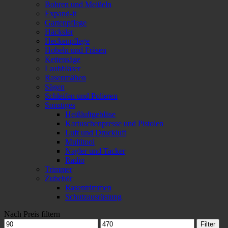
Bohren und Meißeln
Expand-it
Gartenpflege
Häcksler
Heckenpflege
Hobeln und Fräsen
Kettensäge
Laubbläser
Rasenmähen
Sägen
Schleifen und Polieren
Sonstiges
Heißluftgebläse
Kartuschenpresse und Pistolen
Luft und Druckluft
Multitool
Nagler und Tacker
Radio
Trimmer
Zubehör
Rasentrimmen
Schutzausrüstung
Nach Preis filtern
Min.
Max.
Filter