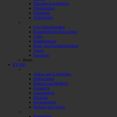
Diamant-Kernbohren
Druckprüfen
Einfrieren
Entfeuchten
Gewindeschneiden
Kunststoffrohr-Schweißen
Löten
Radialpressen
Rohr- und Kanalinspektion
Sägen
Sonstiges
Rems
RYOBI
Akkus und Ladegeräte
Beleuchtung
Bohren und Meißeln
Expand-it
Gartenpflege
Häcksler
Heckenpflege
Hobeln und Fräsen
Kettensäge