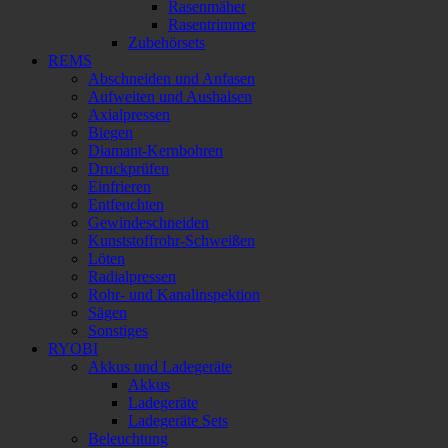
Rasenmäher
Rasentrimmer
Zubehörsets
REMS
Abschneiden und Anfasen
Aufweiten und Aushalsen
Axialpressen
Biegen
Diamant-Kernbohren
Druckprüfen
Einfrieren
Entfeuchten
Gewindeschneiden
Kunststoffrohr-Schweißen
Löten
Radialpressen
Rohr- und Kanalinspektion
Sägen
Sonstiges
RYOBI
Akkus und Ladegeräte
Akkus
Ladegeräte
Ladegeräte Sets
Beleuchtung