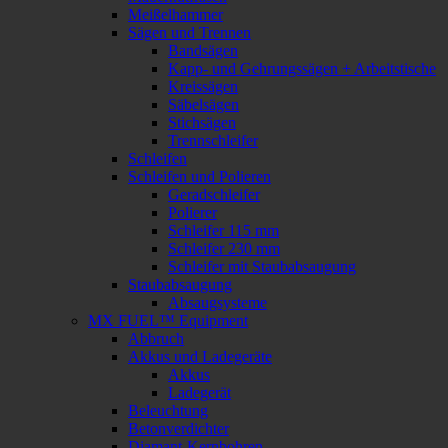
Meißelhammer
Sägen und Trennen
Bandsägen
Kapp- und Gehrungssägen + Arbeitstische
Kreissägen
Säbelsägen
Stichsägen
Trennschleifer
Schleifen
Schleifen und Polieren
Geradschleifer
Polierer
Schleifer 115 mm
Schleifer 230 mm
Schleifer mit Staubabsaugung
Staubabsaugung
Absaugsysteme
MX FUEL™ Equipment
Abbruch
Akkus und Ladegeräte
Akkus
Ladegerät
Beleuchtung
Betonverdichter
Diamant-Kernbohren