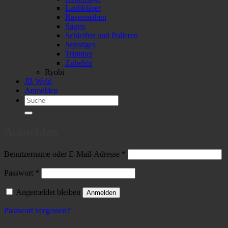
Laubbläser
Rasenmähen
Sägen
Schleifen und Polieren
Sonstiges
Trimmer
Zubehör
Ryobi
JB Weld
Anmelden
Suchen
nach:
Anmelden
Erforderlich
Benutzername oder E-Mail-Adresse
*
Erforderlich
Passwort
*
Angemeldet bleiben
Anmelden
Passwort vergessen?