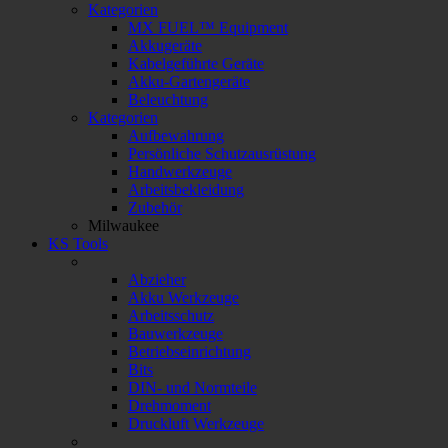
Kategorien
MX FUEL™ Equipment
Akkugeräte
Kabelgeführte Geräte
Akku-Gartengeräte
Beleuchtung
Kategorien
Aufbewahrung
Persönliche Schutzausrüstung
Handwerkzeuge
Arbeitsbekleidung
Zubehör
Milwaukee
KS Tools
Abzieher
Akku Werkzeuge
Arbeitsschutz
Bauwerkzeuge
Betriebseinrichtung
Bits
DIN- und Normteile
Drehmoment
Druckluft Werkzeuge