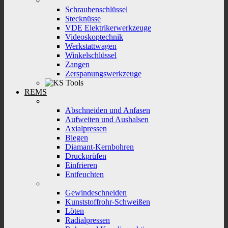
Schraubenschlüssel
Stecknüsse
VDE Elektrikerwerkzeuge
Videoskoptechnik
Werkstattwagen
Winkelschlüssel
Zangen
Zerspanungswerkzeuge
REMS
Abschneiden und Anfasen
Aufweiten und Aushalsen
Axialpressen
Biegen
Diamant-Kernbohren
Druckprüfen
Einfrieren
Entfeuchten
Gewindeschneiden
Kunststoffrohr-Schweißen
Löten
Radialpressen