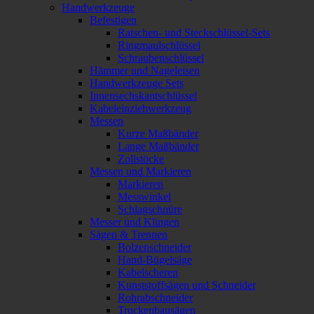
Handwerkzeuge
Befestigen
Ratschen- und Steckschlüssel-Sets
Ringmaulschlüssel
Schraubenschlüssel
Hämmer und Nageleisen
Handwerkzeuge Sets
Innensechskantschlüssel
Kabeleinziehwerkzeug
Messen
Kurze Maßbänder
Lange Maßbänder
Zollstöcke
Messen und Markieren
Markieren
Messwinkel
Schlagschnüre
Messer und Klingen
Sägen & Trennen
Bolzenschneider
Hand-Bügelsäge
Kabelscheren
Kunststoffsägen und Schneider
Rohrabschneider
Trockenbausägen