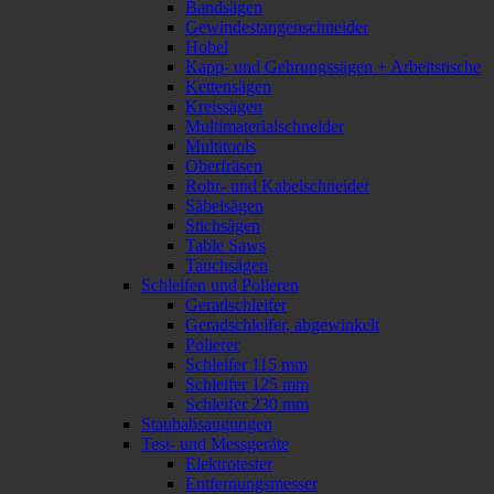
Bandsägen
Gewindestangenschneider
Hobel
Kapp- und Gehrungssägen + Arbeitstische
Kettensägen
Kreissägen
Multimaterialschneider
Multitools
Oberfräsen
Rohr- und Kabelschneider
Säbelsägen
Stichsägen
Table Saws
Tauchsägen
Schleifen und Polieren
Geradschleifer
Geradschleifer, abgewinkelt
Polierer
Schleifer 115 mm
Schleifer 125 mm
Schleifer 230 mm
Staubabsaugungen
Test- und Messgeräte
Elektrotester
Entfernungsmesser