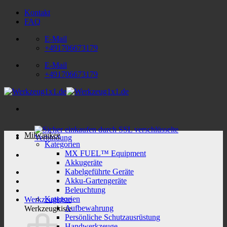
Zum
Kontakt
Inhalt
FAQ
springen
E-Mail
+491706673179
E-Mail
+491706673179
Milwaukee
Kategorien
MX FUEL™ Equipment
Akkugeräte
Kabelgeführte Geräte
Akku-Gartengeräte
Beleuchtung
Kategorien
Werkzeugkiste
Aufbewahrung
Werkzeugkiste
Persönliche Schutzausrüstung
Handwerkzeuge