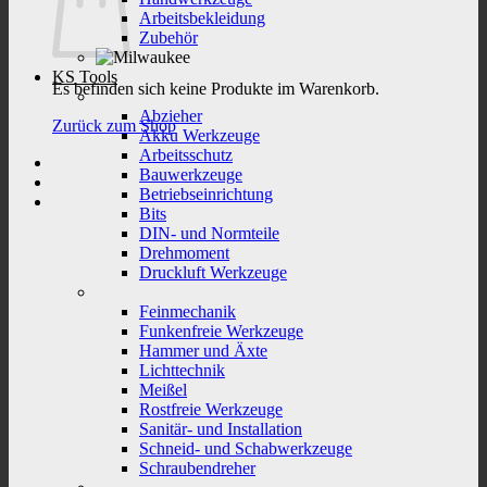
Arbeitsbekleidung
Zubehör
KS Tools
Es befinden sich keine Produkte im Warenkorb.
Abzieher
Zurück zum Shop
Akku Werkzeuge
Arbeitsschutz
Bauwerkzeuge
Betriebseinrichtung
Bits
DIN- und Normteile
Drehmoment
Druckluft Werkzeuge
Feinmechanik
Funkenfreie Werkzeuge
Hammer und Äxte
Lichttechnik
Meißel
Rostfreie Werkzeuge
Sanitär- und Installation
Schneid- und Schabwerkzeuge
Schraubendreher