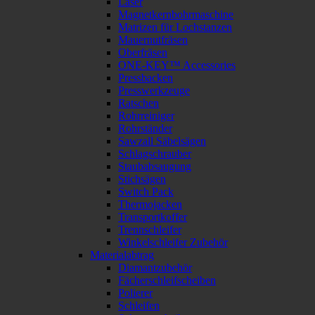
Laser
Magnetkernbohrmaschine
Matrizen für Lochstanzen
Mauernutfräsen
Oberfräsen
ONE-KEY™ Accessories
Pressbacken
Presswerkzeuge
Ratschen
Rohrreiniger
Rohrständer
Sawzall Säbelsägen
Schlagschrauber
Staubabsaugung
Stichsägen
Switch Pack
Thermojacken
Transportkoffer
Trennschleifer
Winkelschleifer Zubehör
Materialabtrag
Diamantzubehör
Fächerschleifscheiben
Polierer
Schleifen