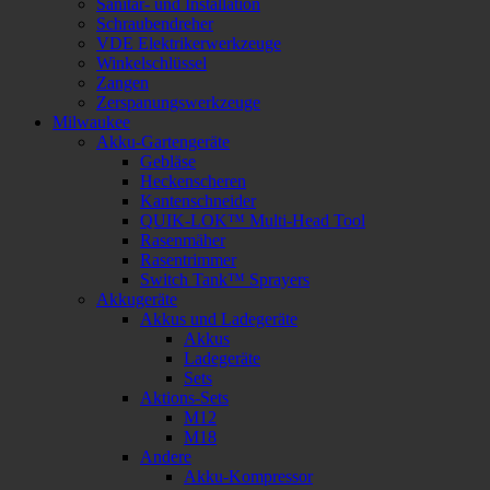
Sanitär- und Installation
Schraubendreher
VDE Elektrikerwerkzeuge
Winkelschlüssel
Zangen
Zerspanungswerkzeuge
Milwaukee
Akku-Gartengeräte
Gebläse
Heckenscheren
Kantenschneider
QUIK-LOK™ Multi-Head Tool
Rasenmäher
Rasentrimmer
Switch Tank™ Sprayers
Akkugeräte
Akkus und Ladegeräte
Akkus
Ladegeräte
Sets
Aktions-Sets
M12
M18
Andere
Akku-Kompressor