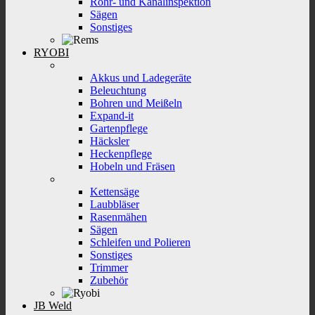
Rohr- und Kanalinspektion
Sägen
Sonstiges
RYOBI
Akkus und Ladegeräte
Beleuchtung
Bohren und Meißeln
Expand-it
Gartenpflege
Häcksler
Heckenpflege
Hobeln und Fräsen
Kettensäge
Laubbläser
Rasenmähen
Sägen
Schleifen und Polieren
Sonstiges
Trimmer
Zubehör
JB Weld