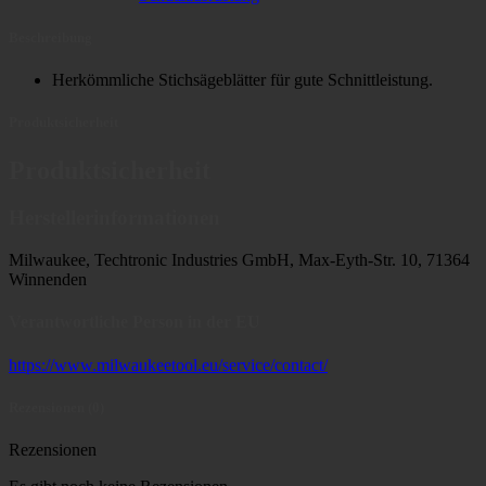
Beschreibung
Herkömmliche Stichsägeblätter für gute Schnittleistung.
Produktsicherheit
Produktsicherheit
Herstellerinformationen
Milwaukee, Techtronic Industries GmbH, Max-Eyth-Str. 10, 71364
Winnenden
Verantwortliche Person in der EU
https://www.milwaukeetool.eu/service/contact/
Rezensionen (0)
Rezensionen