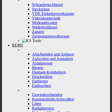
Schraubenschlüssel
Stecknüsse
VDE Elektrikerwerkzeuge
Videoskoptechnik
Werkstattwagen
Winkelschlüssel
Zangen
Zerspanungswerkzeuge
REMS
Abschneiden und Anfasen
Aufweiten und Aushalsen
Axialpressen
Biegen
Diamant-Kernbohren
Druckprüfen
Einfrieren
Entfeuchten
Gewindeschneiden
Kunststoffrohr-Schweißen
Löten
Radialpressen