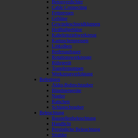
Betonverdichter
Cable Connecting
Fettpressen
Gebläse
Gewindeschneidkluppen
Heißluftgebläse
Kabeleinziehwerkzeug
Kartuschenpressen
Lötkolben
Reifenaufrauer
Rotationswerkzeuge
Rührgerät
Transferpumpen
Werkzeugverfolgung
Befestigen
Akku-Bohrschrauber
Blindnietgeräte
Nagler
Ratschen
Schlagschrauber
Beleuchtung
Baustellenbeleuchtung
Handlicht
Persönliche Beleuchtung
Strahler