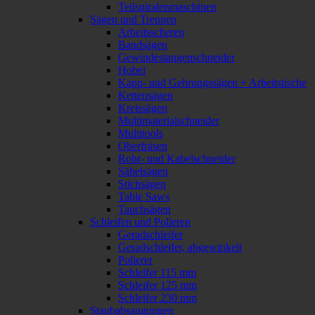
Teilspiralenmaschinen
Sägen und Trennen
Arbeitsscheren
Bandsägen
Gewindestangenschneider
Hobel
Kapp- und Gehrungssägen + Arbeitstische
Kettensägen
Kreissägen
Multimaterialschneider
Multitools
Oberfräsen
Rohr- und Kabelschneider
Säbelsägen
Stichsägen
Table Saws
Tauchsägen
Schleifen und Polieren
Geradschleifer
Geradschleifer, abgewinkelt
Polierer
Schleifer 115 mm
Schleifer 125 mm
Schleifer 230 mm
Staubabsaugungen