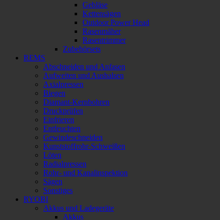
Gebläse
Kettensägen
Outdoor Power Head
Rasenmäher
Rasentrimmer
Zubehörsets
REMS
Abschneiden und Anfasen
Aufweiten und Aushalsen
Axialpressen
Biegen
Diamant-Kernbohren
Druckprüfen
Einfrieren
Entfeuchten
Gewindeschneiden
Kunststoffrohr-Schweißen
Löten
Radialpressen
Rohr- und Kanalinspektion
Sägen
Sonstiges
RYOBI
Akkus und Ladegeräte
Akkus