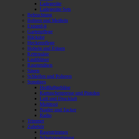
Ladegeräte
Ladegeräte Sets
Beleuchtung
Bohren und Meißeln
Expand-it
Gartenpflege
Häcksler
Heckenpflege
Hobeln und Fräsen
Kettensäge
Laubbläser
Rasenmähen
Sägen
Schleifen und Polieren
Sonstiges
Heißluftgebläse
Kartuschenpresse und Pistolen
Luft und Druckluft
Multitool
Nagler und Tacker
Radio
Trimmer
Zubehör
Rasentrimmen
Schutzausrüstung