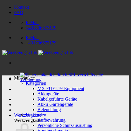
Zum
Kontakt
Inhalt
FAQ
springen
E-Mail
+491706673179
E-Mail
+491706673179
Milwaukee
Kategorien
MX FUEL™ Equipment
Akkugeräte
Kabelgeführte Geräte
Akku-Gartengeräte
Beleuchtung
Kategorien
Werkzeugkiste
Aufbewahrung
Werkzeugkiste
Persönliche Schutzausrüstung
Handwerkzeuge