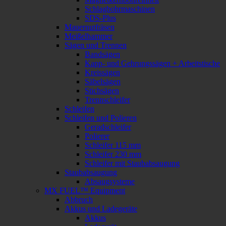
Schlagbohrmaschinen
SDS-Plus
Mauernutfräsen
Meißelhammer
Sägen und Trennen
Bandsägen
Kapp- und Gehrungssägen + Arbeitstische
Kreissägen
Säbelsägen
Stichsägen
Trennschleifer
Schleifen
Schleifen und Polieren
Geradschleifer
Polierer
Schleifer 115 mm
Schleifer 230 mm
Schleifer mit Staubabsaugung
Staubabsaugung
Absaugsysteme
MX FUEL™ Equipment
Abbruch
Akkus und Ladegeräte
Akkus