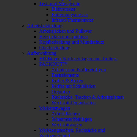
Test- und Messgeräte
Elektrotester
Entfernungsmesser
Infrarot-Thermometer
Arbeitsbekleidung
Arbeitsjacken und Pullover
Heizjacken und -pullover
Kopfbedeckung und Mundschutz
Oberbekleidung
Aufbewahrung
HD Boxen, Koffereinlagen und Trolleys
PACKOUT™
Adapter und Koffereinlagen
Basiselemente
Koffer & Boxen
Koffer mit Schubladen
Organiser
Rucksäcke, Taschen & Arbeitsplatten
Werkstatt-Organisation
Werkstattwagen
Arbeitsflächen
Schaumstoffeinlagen
Werkstattwagen
Werkzeugtaschen, Rucksäcke und
Werkzeuggürtel