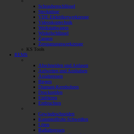
Schraubenschlüssel
Stecknüsse
VDE Elektrikerwerkzeuge
Videoskoptechnik
Werkstattwagen
Winkelschlüssel
Zangen
Zerspanungswerkzeuge
KS Tools
REMS
Abschneiden und Anfasen
Aufweiten und Aushalsen
Axialpressen
Biegen
Diamant-Kernbohren
Druckprüfen
Einfrieren
Entfeuchten
Gewindeschneiden
Kunststoffrohr-Schweißen
Löten
Radialpressen