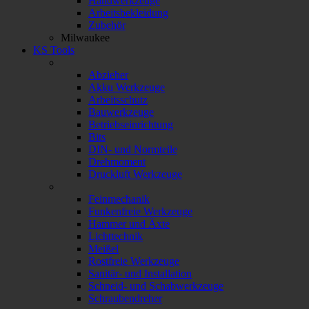
Handwerkzeuge
Arbeitsbekleidung
Zubehör
Milwaukee
KS Tools
Abzieher
Akku Werkzeuge
Arbeitsschutz
Bauwerkzeuge
Betriebseinrichtung
Bits
DIN- und Normteile
Drehmoment
Druckluft Werkzeuge
Feinmechanik
Funkenfreie Werkzeuge
Hammer und Äxte
Lichttechnik
Meißel
Rostfreie Werkzeuge
Sanitär- und Installation
Schneid- und Schabwerkzeuge
Schraubendreher