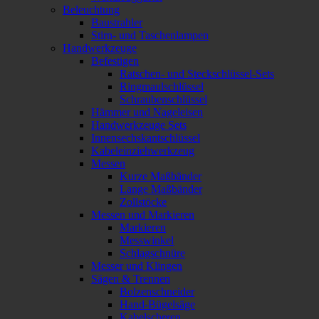
Beleuchtung
Baustrahler
Stirn- und Taschenlampen
Handwerkzeuge
Befestigen
Ratschen- und Steckschlüssel-Sets
Ringmaulschlüssel
Schraubenschlüssel
Hämmer und Nageleisen
Handwerkzeuge Sets
Innensechskantschlüssel
Kabeleinziehwerkzeug
Messen
Kurze Maßbänder
Lange Maßbänder
Zollstöcke
Messen und Markieren
Markieren
Messwinkel
Schlagschnüre
Messer und Klingen
Sägen & Trennen
Bolzenschneider
Hand-Bügelsäge
Kabelscheren