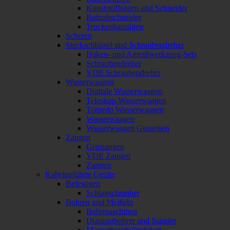
Kunststoffsägen und Schneider
Rohrabschneider
Trockenbausägen
Scheren
Steckschlüssel und Schraubendreher
Haken- und Anreißwerkzeug-Sets
Schraubendreher
VDE Schraubendreher
Wasserwaagen
Digitale Wasserwaagen
Teleskop-Wasserwaagen
Torpedo Wasserwaagen
Wasserwaagen
Wasserwaagen Gusseisen
Zangen
Gripzangen
VDE Zangen
Zangen
Kabelgeführte Geräte
Befestigen
Schlagschrauber
Bohren und Meißeln
Bohrmaschinen
Diamantbohrer und Ständer
Magnetkernbohreinheit