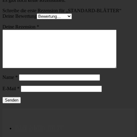
Es gibt noch keine Rezensionen.
Schreibe die erste Rezension für „STANDARD-BLÄTTER“
Deine Bewertung
Deine Rezension
*
Name
*
E-Mail
*
Alle Shop Infos