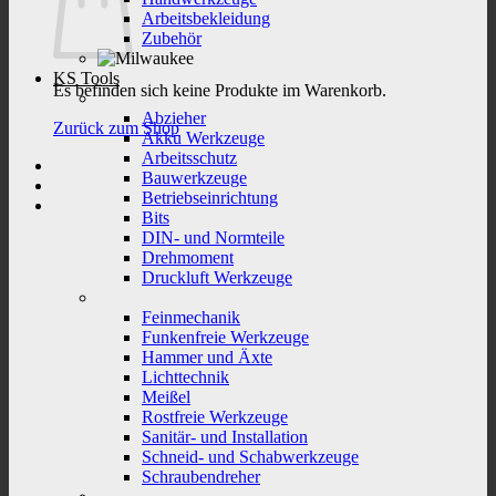
Arbeitsbekleidung
Zubehör
KS Tools
Es befinden sich keine Produkte im Warenkorb.
Abzieher
Zurück zum Shop
Akku Werkzeuge
Arbeitsschutz
Bauwerkzeuge
Betriebseinrichtung
Bits
DIN- und Normteile
Drehmoment
Druckluft Werkzeuge
Feinmechanik
Funkenfreie Werkzeuge
Hammer und Äxte
Lichttechnik
Meißel
Rostfreie Werkzeuge
Sanitär- und Installation
Schneid- und Schabwerkzeuge
Schraubendreher