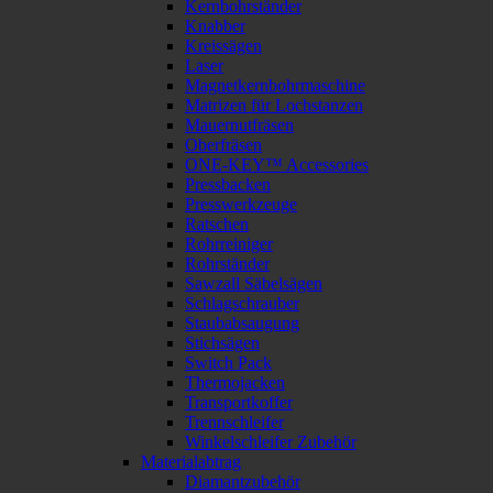
Kernbohrständer
Knabber
Kreissägen
Laser
Magnetkernbohrmaschine
Matrizen für Lochstanzen
Mauernutfräsen
Oberfräsen
ONE-KEY™ Accessories
Pressbacken
Presswerkzeuge
Ratschen
Rohrreiniger
Rohrständer
Sawzall Säbelsägen
Schlagschrauber
Staubabsaugung
Stichsägen
Switch Pack
Thermojacken
Transportkoffer
Trennschleifer
Winkelschleifer Zubehör
Materialabtrag
Diamantzubehör