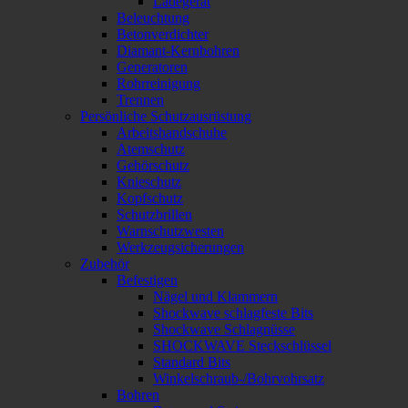
Ladegerät
Beleuchtung
Betonverdichter
Diamant-Kernbohren
Generatoren
Rohrreinigung
Trennen
Persönliche Schutzausrüstung
Arbeitshandschuhe
Atemschutz
Gehörschutz
Knieschutz
Kopfschutz
Schutzbrillen
Warnschutzwesten
Werkzeugsicherungen
Zubehör
Befestigen
Nägel und Klammern
Shockwave schlagfeste Bits
Shockwave Schlagnüsse
SHOCKWAVE Steckschlüssel
Standard Bits
Winkelschraub-/Bohrvohrsatz
Bohren