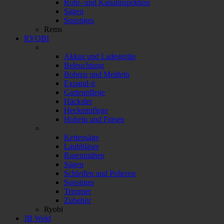
Rohr- und Kanalinspektion
Sägen
Sonstiges
Rems
RYOBI
Akkus und Ladegeräte
Beleuchtung
Bohren und Meißeln
Expand-it
Gartenpflege
Häcksler
Heckenpflege
Hobeln und Fräsen
Kettensäge
Laubbläser
Rasenmähen
Sägen
Schleifen und Polieren
Sonstiges
Trimmer
Zubehör
Ryobi
JB Weld