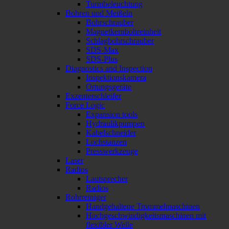
Turmbeleuchtung
Bohren und Meißeln
Bohrschrauber
Magnetkernbohreinheit
Schlagbohrschrauber
SDS-Max
SDS-Plus
Diagnostics and Inspection
Inspektionskamera
Ortungsgeräte
Exzenterschleifer
Force Logic
Expansion tools
Hydraulikpumpen
Kabelschneider
Lochstanzen
Presswerkzeuge
Laser
Radios
Lautsprecher
Radios
Rohrreiniger
Handgehaltene Trommelmaschinen
Hochgeschwindigkeitsmaschinen mit
flexibler Welle