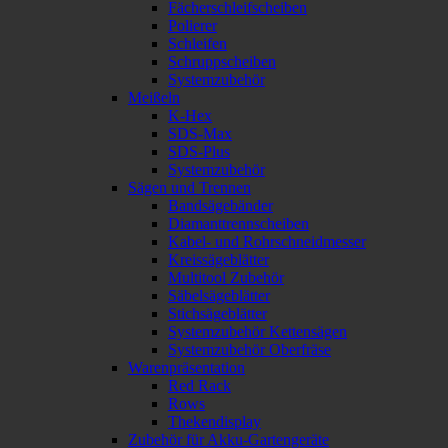
Fächerschleifscheiben
Polierer
Schleifen
Schruppscheiben
Systemzubehör
Meißeln
K-Hex
SDS-Max
SDS-Plus
Systemzubehör
Sägen und Trennen
Bandsägebänder
Diamanttrennscheiben
Kabel- und Rohrschneidmesser
Kreissägeblätter
Multitool Zubehör
Säbelsägeblätter
Stichsägeblätter
Systemzubehör Kettensägen
Systemzubehör Oberfräse
Warenpräsentation
Red Rack
Rows
Thekendisplay
Zubehör für Akku-Gartengeräte