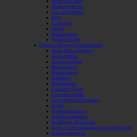
Beton und Stein
Diamantzubehör
Glas und Fliesen
Holz
Lochsägen
Metall
Multimaterial
Systemzubehör
Elektrowerkzeug Systemzubehör
Akku-Bohrschrauber
Bandschleifer
Betonverdichter
Blechscheren
Blindnietgerät
Bohrfutter
Bohrhämmer
Expander Köpfe
Exzenterschleifer
Gewindeschneidkluppen
Hobel
Hydraulikpumpen
Inspektionskamera
Intelligente Messgeräte
Kapp- / Gehrungssägen und Arbeitstische
Kartuschenpresse