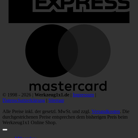
M
© 1998 - 2026 |
Werkzeug1x1.de
|
Impressum
|
Datenschutzerklärung
|
Sitemap
Alle Preise inkl. der gesetzl. MwSt. und zzgl.
Versandkosten
. Die
durchgestrichenen Preise entsprechen dem bisherigen Preis beim
Werkzeug1x1 Online Shop.