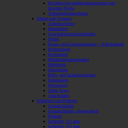
Hochgeschwindigkeitsmaschinen mit
flexibler Welle
Teilspiralenmaschinen
Sägen und Trennen
Arbeitsscheren
Bandsägen
Gewindestangenschneider
Hobel
Kapp- und Gehrungssägen + Arbeitstische
Kettensägen
Kreissägen
Multimaterialschneider
Multitools
Oberfräsen
Rohr- und Kabelschneider
Säbelsägen
Stichsägen
Table Saws
Tauchsägen
Schleifen und Polieren
Geradschleifer
Geradschleifer, abgewinkelt
Polierer
Schleifer 115 mm
Schleifer 125 mm