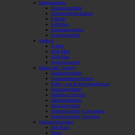
Materialabtrag
Diamantzubehör
Fächerschleifscheiben
Polierer
Schleifen
Schruppscheiben
Systemzubehör
Meißeln
K-Hex
SDS-Max
SDS-Plus
Systemzubehör
Sägen und Trennen
Bandsägebänder
Diamanttrennscheiben
Kabel- und Rohrschneidmesser
Kreissägeblätter
Multitool Zubehör
Säbelsägeblätter
Stichsägeblätter
Systemzubehör Kettensägen
Systemzubehör Oberfräse
Warenpräsentation
Red Rack
Rows