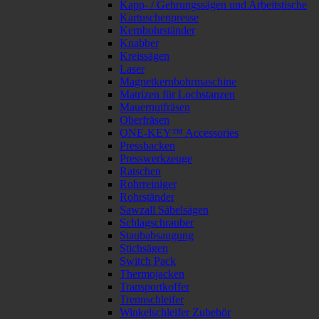
Kapp- / Gehrungssägen und Arbeitstische
Kartuschenpresse
Kernbohrständer
Knabber
Kreissägen
Laser
Magnetkernbohrmaschine
Matrizen für Lochstanzen
Mauernutfräsen
Oberfräsen
ONE-KEY™ Accessories
Pressbacken
Presswerkzeuge
Ratschen
Rohrreiniger
Rohrständer
Sawzall Säbelsägen
Schlagschrauber
Staubabsaugung
Stichsägen
Switch Pack
Thermojacken
Transportkoffer
Trennschleifer
Winkelschleifer Zubehör