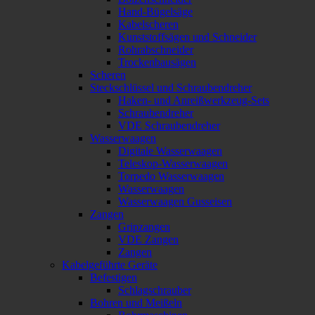
Hand-Bügelsäge
Kabelscheren
Kunststoffsägen und Schneider
Rohrabschneider
Trockenbausägen
Scheren
Steckschlüssel und Schraubendreher
Haken- und Anreißwerkzeug-Sets
Schraubendreher
VDE Schraubendreher
Wasserwaagen
Digitale Wasserwaagen
Teleskop-Wasserwaagen
Torpedo Wasserwaagen
Wasserwaagen
Wasserwaagen Gusseisen
Zangen
Gripzangen
VDE Zangen
Zangen
Kabelgeführte Geräte
Befestigen
Schlagschrauber
Bohren und Meißeln