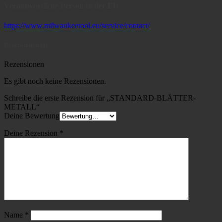
Verantwortliche Person in der EU
https://www.milwaukeetool.eu/service/contact/
Rezensionen (0)
Rezensionen
Es gibt noch keine Rezensionen.
Schreibe die erste Rezension für „STANDARD-BLÄTTER-
METALL“
Deine Bewertung
Deine Rezension
*
Name
*