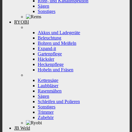
Rohr- und Kanalinspektion
Sägen
Sonstiges
RYOBI
Akkus und Ladegeräte
Beleuchtung
Bohren und Meißeln
Expand-it
Gartenpflege
Häcksler
Heckenpflege
Hobeln und Fräsen
Kettensäge
Laubbläser
Rasenmähen
Sägen
Schleifen und Polieren
Sonstiges
Trimmer
Zubehör
JB Weld