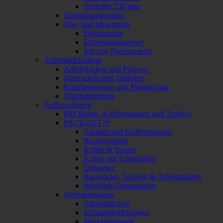
Schleifer 230 mm
Staubabsaugungen
Test- und Messgeräte
Elektrotester
Entfernungsmesser
Infrarot-Thermometer
Arbeitsbekleidung
Arbeitsjacken und Pullover
Heizjacken und -pullover
Kopfbedeckung und Mundschutz
Oberbekleidung
Aufbewahrung
HD Boxen, Koffereinlagen und Trolleys
PACKOUT™
Adapter und Koffereinlagen
Basiselemente
Koffer & Boxen
Koffer mit Schubladen
Organiser
Rucksäcke, Taschen & Arbeitsplatten
Werkstatt-Organisation
Werkstattwagen
Arbeitsflächen
Schaumstoffeinlagen
Werkstattwagen