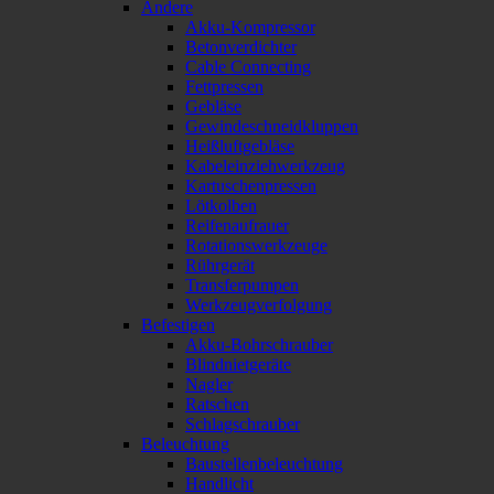
Andere
Akku-Kompressor
Betonverdichter
Cable Connecting
Fettpressen
Gebläse
Gewindeschneidkluppen
Heißluftgebläse
Kabeleinziehwerkzeug
Kartuschenpressen
Lötkolben
Reifenaufrauer
Rotationswerkzeuge
Rührgerät
Transferpumpen
Werkzeugverfolgung
Befestigen
Akku-Bohrschrauber
Blindnietgeräte
Nagler
Ratschen
Schlagschrauber
Beleuchtung
Baustellenbeleuchtung
Handlicht