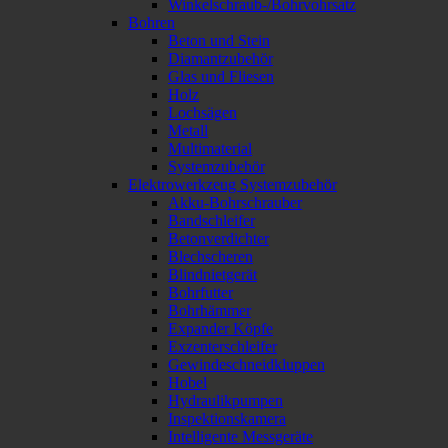
Winkelschraub-/Bohrvohrsatz
Bohren
Beton und Stein
Diamantzubehör
Glas und Fliesen
Holz
Lochsägen
Metall
Multimaterial
Systemzubehör
Elektrowerkzeug Systemzubehör
Akku-Bohrschrauber
Bandschleifer
Betonverdichter
Blechscheren
Blindnietgerät
Bohrfutter
Bohrhämmer
Expander Köpfe
Exzenterschleifer
Gewindeschneidkluppen
Hobel
Hydraulikpumpen
Inspektionskamera
Intelligente Messgeräte