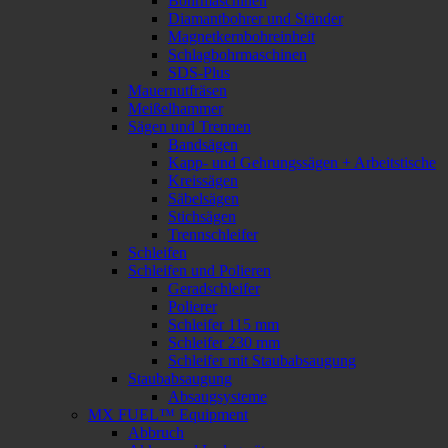
Bohrmaschinen
Diamantbohrer und Ständer
Magnetkernbohreinheit
Schlagbohrmaschinen
SDS-Plus
Mauernutfräsen
Meißelhammer
Sägen und Trennen
Bandsägen
Kapp- und Gehrungssägen + Arbeitstische
Kreissägen
Säbelsägen
Stichsägen
Trennschleifer
Schleifen
Schleifen und Polieren
Geradschleifer
Polierer
Schleifer 115 mm
Schleifer 230 mm
Schleifer mit Staubabsaugung
Staubabsaugung
Absaugsysteme
MX FUEL™ Equipment
Abbruch