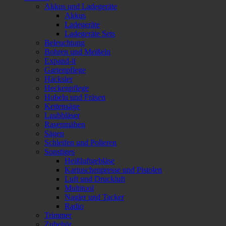
Akkus und Ladegeräte
Akkus
Ladegeräte
Ladegeräte Sets
Beleuchtung
Bohren und Meißeln
Expand-it
Gartenpflege
Häcksler
Heckenpflege
Hobeln und Fräsen
Kettensäge
Laubbläser
Rasenmähen
Sägen
Schleifen und Polieren
Sonstiges
Heißluftgebläse
Kartuschenpresse und Pistolen
Luft und Druckluft
Multitool
Nagler und Tacker
Radio
Trimmer
Zubehör