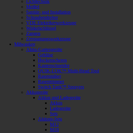
Lichttechnik
Meißel
Sanitär- und Installation
Schraubendreher
VDE Elektrikerwerkzeuge
Winkelschlüssel
Zangen
Zerspanungswerkzeuge
Milwaukee
Akku-Gartengeräte
Gebläse
Heckenscheren
Kantenschneider
QUIK-LOK™ Multi-Head Tool
Rasenmäher
Rasentrimmer
Switch Tank™ Sprayers
Akkugeräte
Akkus und Ladegeräte
Akkus
Ladegeräte
Sets
Aktions-Sets
M12
M18