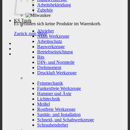
Arbeitsbekleidung
Zubehör
KS Tools
Es befinden sich keine Produkte im Warenkorb.
Abzieher
Zurück zum Shop
Akku Werkzeuge
Arbeitsschutz
Bauwerkzeuge
Betriebseinrichtung
Bits
DIN- und Normteile
Drehmoment
Druckluft Werkzeuge
Feinmechanik
Funkenfreie Werkzeuge
Hammer und Äxte
Lichttechnik
Meißel
Rostfreie Werkzeuge
Sanitär- und Installation
Schneid- und Schabwerkzeuge
Schraubendreher