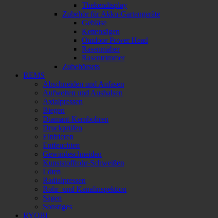
Thekendisplay
Zubehör für Akku-Gartengeräte
Gebläse
Kettensägen
Outdoor Power Head
Rasenmäher
Rasentrimmer
Zubehörsets
REMS
Abschneiden und Anfasen
Aufweiten und Aushalsen
Axialpressen
Biegen
Diamant-Kernbohren
Druckprüfen
Einfrieren
Entfeuchten
Gewindeschneiden
Kunststoffrohr-Schweißen
Löten
Radialpressen
Rohr- und Kanalinspektion
Sägen
Sonstiges
RYOBI