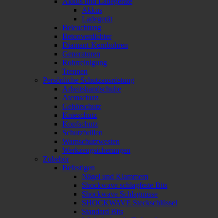
Akkus und Ladegeräte
Akkus
Ladegerät
Beleuchtung
Betonverdichter
Diamant-Kernbohren
Generatoren
Rohrreinigung
Trennen
Persönliche Schutzausrüstung
Arbeitshandschuhe
Atemschutz
Gehörschutz
Knieschutz
Kopfschutz
Schutzbrillen
Warnschutzwesten
Werkzeugsicherungen
Zubehör
Befestigen
Nägel und Klammern
Shockwave schlagfeste Bits
Shockwave Schlagnüsse
SHOCKWAVE Steckschlüssel
Standard Bits