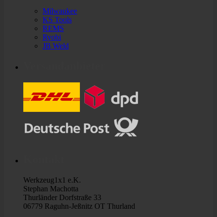
Milwaukee
KS Tools
REMS
Ryobi
JB Weld
Versandanbieter
Kontakt
Werkzeug1x1 e.K.
Stephan Machotta
Thurländer Dorfstraße 33
06779 Raguhn-Jeßnitz OT Thurland