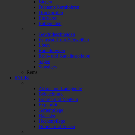
Biegen
Diamant-Kernbohren
Druckprüfen
Einfrieren
Entfeuchten
Gewindeschneiden
Kunststoffrohr-Schweißen
Löten
Radialpressen
Rohr- und Kanalinspektion
Sägen
Sonstiges
Rems
RYOBI
Akkus und Ladegeräte
Beleuchtung
Bohren und Meißeln
Expand-it
Gartenpflege
Häcksler
Heckenpflege
Hobeln und Fräsen