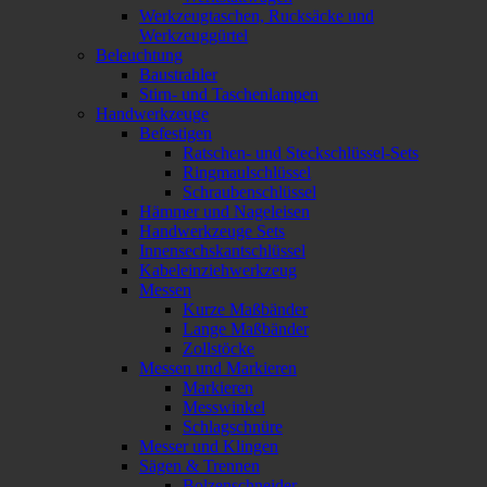
Werkzeugtaschen, Rucksäcke und
Werkzeuggürtel
Beleuchtung
Baustrahler
Stirn- und Taschenlampen
Handwerkzeuge
Befestigen
Ratschen- und Steckschlüssel-Sets
Ringmaulschlüssel
Schraubenschlüssel
Hämmer und Nageleisen
Handwerkzeuge Sets
Innensechskantschlüssel
Kabeleinziehwerkzeug
Messen
Kurze Maßbänder
Lange Maßbänder
Zollstöcke
Messen und Markieren
Markieren
Messwinkel
Schlagschnüre
Messer und Klingen
Sägen & Trennen
Bolzenschneider