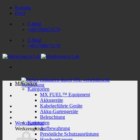
Zum
Kontakt
Inhalt
FAQ
springen
E-Mail
+491706673179
E-Mail
+491706673179
Milwaukee
Kategorien
MX FUEL™ Equipment
Akkugeräte
Kabelgeführte Geräte
Akku-Gartengeräte
Beleuchtung
Kategorien
Werkzeugkiste
Aufbewahrung
Werkzeugkiste
Persönliche Schutzausrüstung
Handwerkzeuge