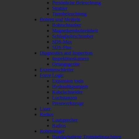
Persönliche Beleuchtung
Strahler
Turmbeleuchtung
Bohren und Meißeln
Bohrschrauber
Magnetkernbohreinheit
Schlagbohrschrauber
SDS-Max
SDS-Plus
Diagnostics and Inspection
Inspektionskamera
Ortungsgeräte
Exzenterschleifer
Force Logic
Expansion tools
Hydraulikpumpen
Kabelschneider
Lochstanzen
Presswerkzeuge
Laser
Radios
Lautsprecher
Radios
Rohrreiniger
Handgehaltene Trommelmaschinen