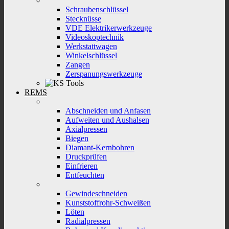
Schraubenschlüssel
Stecknüsse
VDE Elektrikerwerkzeuge
Videoskoptechnik
Werkstattwagen
Winkelschlüssel
Zangen
Zerspanungswerkzeuge
REMS
Abschneiden und Anfasen
Aufweiten und Aushalsen
Axialpressen
Biegen
Diamant-Kernbohren
Druckprüfen
Einfrieren
Entfeuchten
Gewindeschneiden
Kunststoffrohr-Schweißen
Löten
Radialpressen