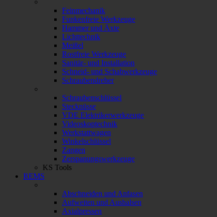
Feinmechanik
Funkenfreie Werkzeuge
Hammer und Äxte
Lichttechnik
Meißel
Rostfreie Werkzeuge
Sanitär- und Installation
Schneid- und Schabwerkzeuge
Schraubendreher
Schraubenschlüssel
Stecknüsse
VDE Elektrikerwerkzeuge
Videoskoptechnik
Werkstattwagen
Winkelschlüssel
Zangen
Zerspanungswerkzeuge
KS Tools
REMS
Abschneiden und Anfasen
Aufweiten und Aushalsen
Axialpressen