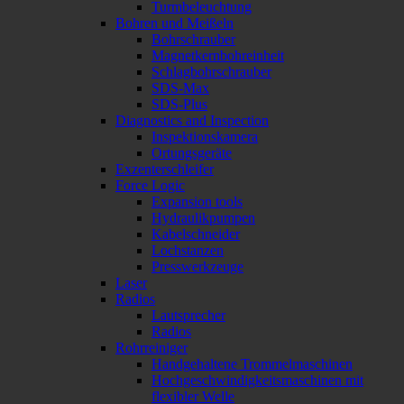
Turmbeleuchtung
Bohren und Meißeln
Bohrschrauber
Magnetkernbohreinheit
Schlagbohrschrauber
SDS-Max
SDS-Plus
Diagnostics and Inspection
Inspektionskamera
Ortungsgeräte
Exzenterschleifer
Force Logic
Expansion tools
Hydraulikpumpen
Kabelschneider
Lochstanzen
Presswerkzeuge
Laser
Radios
Lautsprecher
Radios
Rohrreiniger
Handgehaltene Trommelmaschinen
Hochgeschwindigkeitsmaschinen mit
flexibler Welle