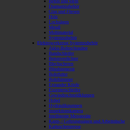
Beton und Stein
Diamantzubehör
Glas und Fliesen
Holz
Lochsägen
Metall
Multimaterial
Systemzubehör
Elektrowerkzeug Systemzubehör
Akku-Bohrschrauber
Bandschleifer
Betonverdichter
Blechscheren
Blindnietgerät
Bohrfutter
Bohrhämmer
Expander Köpfe
Exzenterschleifer
Gewindeschneidkluppen
Hobel
Hydraulikpumpen
Inspektionskamera
Intelligente Messgeräte
Kapp- / Gehrungssägen und Arbeitstische
Kartuschenpresse