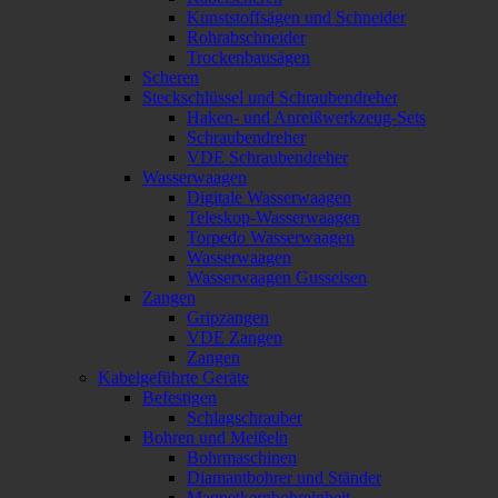
Kunststoffsägen und Schneider
Rohrabschneider
Trockenbausägen
Scheren
Steckschlüssel und Schraubendreher
Haken- und Anreißwerkzeug-Sets
Schraubendreher
VDE Schraubendreher
Wasserwaagen
Digitale Wasserwaagen
Teleskop-Wasserwaagen
Torpedo Wasserwaagen
Wasserwaagen
Wasserwaagen Gusseisen
Zangen
Gripzangen
VDE Zangen
Zangen
Kabelgeführte Geräte
Befestigen
Schlagschrauber
Bohren und Meißeln
Bohrmaschinen
Diamantbohrer und Ständer
Magnetkernbohreinheit