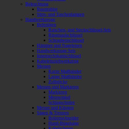
Beleuchtung
Baustrahler
Stirn- und Taschenlampen
Handwerkzeuge
Befestigen
Ratschen- und Steckschlüssel-Sets
Ringmaulschlüssel
Schraubenschlüssel
Hämmer und Nageleisen
Handwerkzeuge Sets
Innensechskantschlüssel
Kabeleinziehwerkzeug
Messen
Kurze Maßbänder
Lange Maßbänder
Zollstöcke
Messen und Markieren
Markieren
Messwinkel
Schlagschnüre
Messer und Klingen
Sägen & Trennen
Bolzenschneider
Hand-Bügelsäge
Kabelscheren