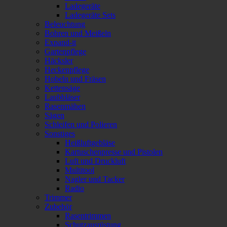
Ladegeräte
Ladegeräte Sets
Beleuchtung
Bohren und Meißeln
Expand-it
Gartenpflege
Häcksler
Heckenpflege
Hobeln und Fräsen
Kettensäge
Laubbläser
Rasenmähen
Sägen
Schleifen und Polieren
Sonstiges
Heißluftgebläse
Kartuschenpresse und Pistolen
Luft und Druckluft
Multitool
Nagler und Tacker
Radio
Trimmer
Zubehör
Rasentrimmen
Schutzausrüstung