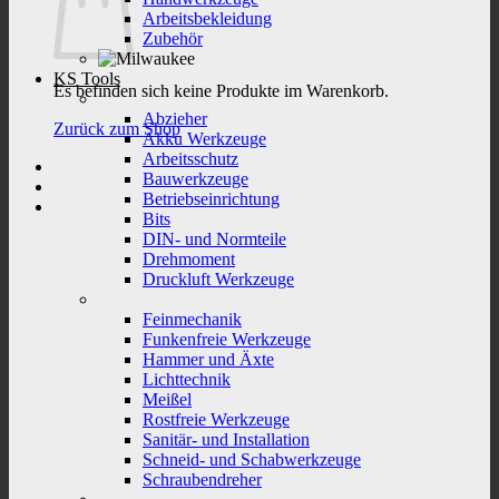
Arbeitsbekleidung
Zubehör
KS Tools
Es befinden sich keine Produkte im Warenkorb.
Abzieher
Zurück zum Shop
Akku Werkzeuge
Arbeitsschutz
Bauwerkzeuge
Betriebseinrichtung
Bits
DIN- und Normteile
Drehmoment
Druckluft Werkzeuge
Feinmechanik
Funkenfreie Werkzeuge
Hammer und Äxte
Lichttechnik
Meißel
Rostfreie Werkzeuge
Sanitär- und Installation
Schneid- und Schabwerkzeuge
Schraubendreher