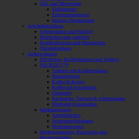
Test- und Messgeräte
Elektrotester
Entfernungsmesser
Infrarot-Thermometer
Arbeitsbekleidung
Arbeitsjacken und Pullover
Heizjacken und -pullover
Kopfbedeckung und Mundschutz
Oberbekleidung
Aufbewahrung
HD Boxen, Koffereinlagen und Trolleys
PACKOUT™
Adapter und Koffereinlagen
Basiselemente
Koffer & Boxen
Koffer mit Schubladen
Organiser
Rucksäcke, Taschen & Arbeitsplatten
Werkstatt-Organisation
Werkstattwagen
Arbeitsflächen
Schaumstoffeinlagen
Werkstattwagen
Werkzeugtaschen, Rucksäcke und
Werkzeuggürtel