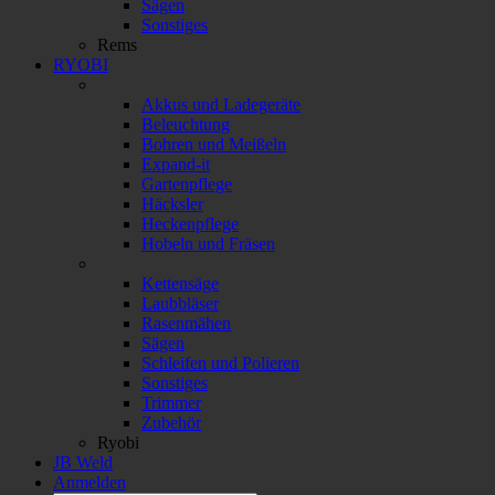
Sägen
Sonstiges
Rems
RYOBI
Akkus und Ladegeräte
Beleuchtung
Bohren und Meißeln
Expand-it
Gartenpflege
Häcksler
Heckenpflege
Hobeln und Fräsen
Kettensäge
Laubbläser
Rasenmähen
Sägen
Schleifen und Polieren
Sonstiges
Trimmer
Zubehör
Ryobi
JB Weld
Anmelden