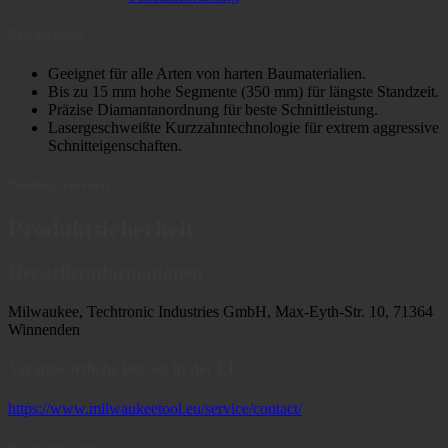
Beschreibung
Geeignet für alle Arten von harten Baumaterialien.
Bis zu 15 mm hohe Segmente (350 mm) für längste Standzeit.
Präzise Diamantanordnung für beste Schnittleistung.
Lasergeschweißte Kurzzahntechnologie für extrem aggressive
Schnitteigenschaften.
Produktsicherheit
Produktsicherheit
Herstellerinformationen
Milwaukee, Techtronic Industries GmbH, Max-Eyth-Str. 10, 71364
Winnenden
Verantwortliche Person in der EU
https://www.milwaukeetool.eu/service/contact/
Rezensionen (0)