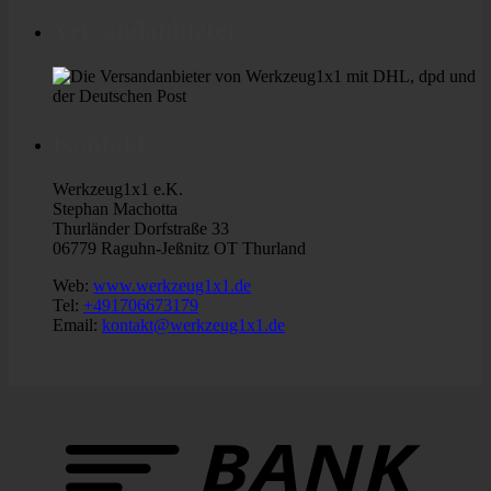
Versandanbieter
Kontakt
Werkzeug1x1 e.K.
Stephan Machotta
Thurländer Dorfstraße 33
06779 Raguhn-Jeßnitz OT Thurland
Web:
www.werkzeug1x1.de
Tel:
+491706673179
Email:
kontakt@werkzeug1x1.de
B
T