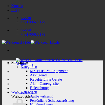
Zum
Kontakt
Inhalt
FAQ
springen
E-Mail
+491706673179
E-Mail
+491706673179
Milwaukee
Kategorien
MX FUEL™ Equipment
Akkugeräte
Kabelgeführte Geräte
Akku-Gartengeräte
Beleuchtung
Kategorien
Werkzeugkiste
Aufbewahrung
Werkzeugkiste
Persönliche Schutzausrüstung
Handwerkzeuge