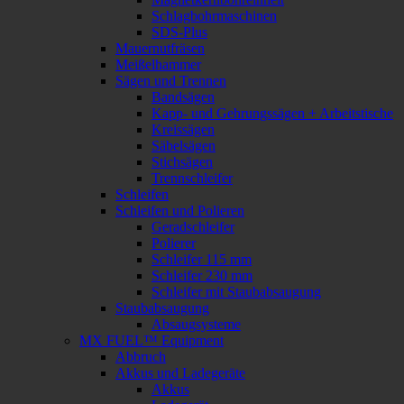
Schlagbohrmaschinen
SDS-Plus
Mauernutfräsen
Meißelhammer
Sägen und Trennen
Bandsägen
Kapp- und Gehrungssägen + Arbeitstische
Kreissägen
Säbelsägen
Stichsägen
Trennschleifer
Schleifen
Schleifen und Polieren
Geradschleifer
Polierer
Schleifer 115 mm
Schleifer 230 mm
Schleifer mit Staubabsaugung
Staubabsaugung
Absaugsysteme
MX FUEL™ Equipment
Abbruch
Akkus und Ladegeräte
Akkus