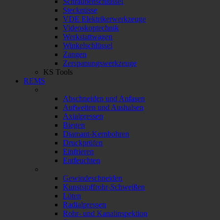
Schraubenschlüssel
Stecknüsse
VDE Elektrikerwerkzeuge
Videoskoptechnik
Werkstattwagen
Winkelschlüssel
Zangen
Zerspanungswerkzeuge
KS Tools
REMS
Abschneiden und Anfasen
Aufweiten und Aushalsen
Axialpressen
Biegen
Diamant-Kernbohren
Druckprüfen
Einfrieren
Entfeuchten
Gewindeschneiden
Kunststoffrohr-Schweißen
Löten
Radialpressen
Rohr- und Kanalinspektion