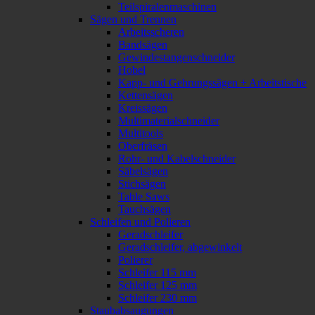
Teilspiralenmaschinen
Sägen und Trennen
Arbeitsscheren
Bandsägen
Gewindestangenschneider
Hobel
Kapp- und Gehrungssägen + Arbeitstische
Kettensägen
Kreissägen
Multimaterialschneider
Multitools
Oberfräsen
Rohr- und Kabelschneider
Säbelsägen
Stichsägen
Table Saws
Tauchsägen
Schleifen und Polieren
Geradschleifer
Geradschleifer, abgewinkelt
Polierer
Schleifer 115 mm
Schleifer 125 mm
Schleifer 230 mm
Staubabsaugungen