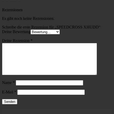
Rezensionen
Es gibt noch keine Rezensionen.
Schreibe die erste Rezension für „SPEEDCROSS XHUDD“
Deine Bewertung
Deine Rezension
*
Name
*
E-Mail
*