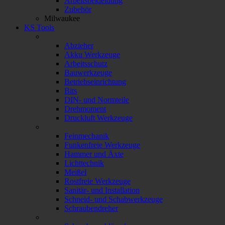
Arbeitsbekleidung
Zubehör
Milwaukee
KS Tools
Abzieher
Akku Werkzeuge
Arbeitsschutz
Bauwerkzeuge
Betriebseinrichtung
Bits
DIN- und Normteile
Drehmoment
Druckluft Werkzeuge
Feinmechanik
Funkenfreie Werkzeuge
Hammer und Äxte
Lichttechnik
Meißel
Rostfreie Werkzeuge
Sanitär- und Installation
Schneid- und Schabwerkzeuge
Schraubendreher