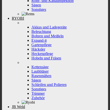
Rohr- und Kanalinspektion
Sägen
Sonstiges
RYOBI
Akkus und Ladegeräte
Beleuchtung
Bohren und Meißeln
Expand-it
Gartenpflege
Häcksler
Heckenpflege
Hobeln und Fräsen
Kettensäge
Laubbläser
Rasenmähen
Sägen
Schleifen und Polieren
Sonstiges
Trimmer
Zubehör
JB Weld