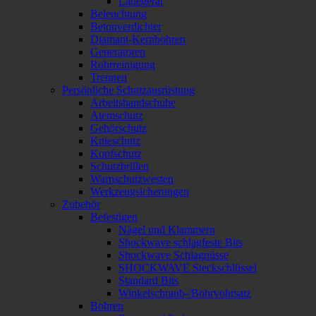
Ladegerät
Beleuchtung
Betonverdichter
Diamant-Kernbohren
Generatoren
Rohrreinigung
Trennen
Persönliche Schutzausrüstung
Arbeitshandschuhe
Atemschutz
Gehörschutz
Knieschutz
Kopfschutz
Schutzbrillen
Warnschutzwesten
Werkzeugsicherungen
Zubehör
Befestigen
Nägel und Klammern
Shockwave schlagfeste Bits
Shockwave Schlagnüsse
SHOCKWAVE Steckschlüssel
Standard Bits
Winkelschraub-/Bohrvohrsatz
Bohren