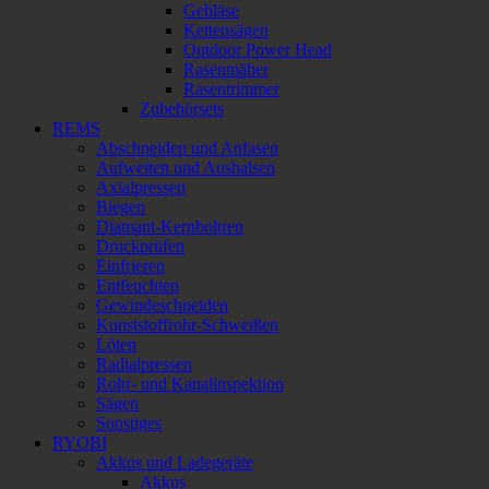
Gebläse
Kettensägen
Outdoor Power Head
Rasenmäher
Rasentrimmer
Zubehörsets
REMS
Abschneiden und Anfasen
Aufweiten und Aushalsen
Axialpressen
Biegen
Diamant-Kernbohren
Druckprüfen
Einfrieren
Entfeuchten
Gewindeschneiden
Kunststoffrohr-Schweißen
Löten
Radialpressen
Rohr- und Kanalinspektion
Sägen
Sonstiges
RYOBI
Akkus und Ladegeräte
Akkus