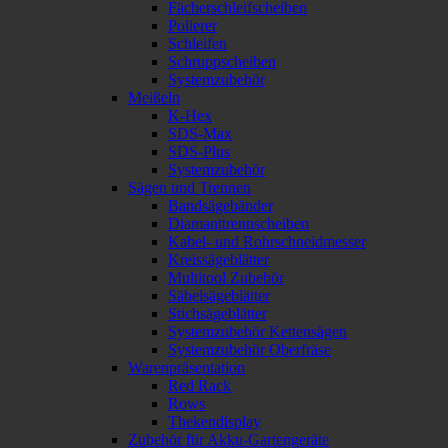
Fächerschleifscheiben
Polierer
Schleifen
Schruppscheiben
Systemzubehör
Meißeln
K-Hex
SDS-Max
SDS-Plus
Systemzubehör
Sägen und Trennen
Bandsägebänder
Diamanttrennscheiben
Kabel- und Rohrschneidmesser
Kreissägeblätter
Multitool Zubehör
Säbelsägeblätter
Stichsägeblätter
Systemzubehör Kettensägen
Systemzubehör Oberfräse
Warenpräsentation
Red Rack
Rows
Thekendisplay
Zubehör für Akku-Gartengeräte