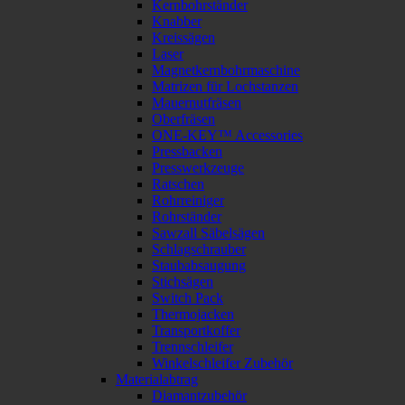
Kernbohrständer
Knabber
Kreissägen
Laser
Magnetkernbohrmaschine
Matrizen für Lochstanzen
Mauernutfräsen
Oberfräsen
ONE-KEY™ Accessories
Pressbacken
Presswerkzeuge
Ratschen
Rohrreiniger
Rohrständer
Sawzall Säbelsägen
Schlagschrauber
Staubabsaugung
Stichsägen
Switch Pack
Thermojacken
Transportkoffer
Trennschleifer
Winkelschleifer Zubehör
Materialabtrag
Diamantzubehör