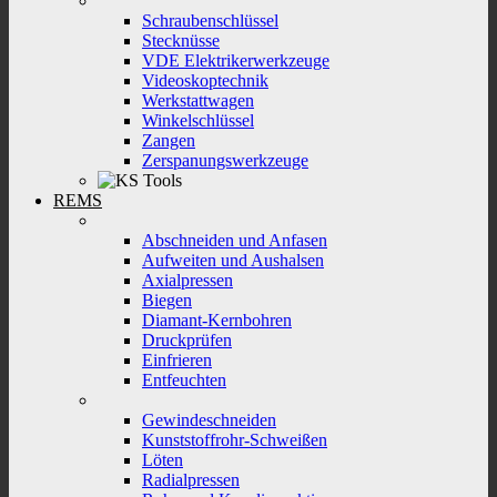
Schraubenschlüssel
Stecknüsse
VDE Elektrikerwerkzeuge
Videoskoptechnik
Werkstattwagen
Winkelschlüssel
Zangen
Zerspanungswerkzeuge
REMS
Abschneiden und Anfasen
Aufweiten und Aushalsen
Axialpressen
Biegen
Diamant-Kernbohren
Druckprüfen
Einfrieren
Entfeuchten
Gewindeschneiden
Kunststoffrohr-Schweißen
Löten
Radialpressen