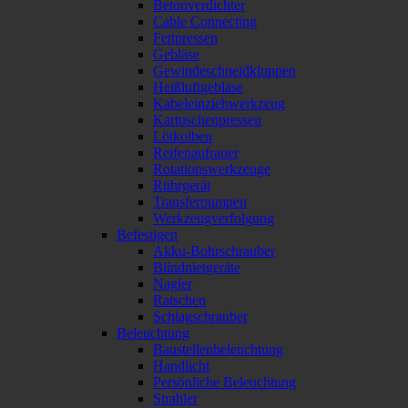
Betonverdichter
Cable Connecting
Fettpressen
Gebläse
Gewindeschneidkluppen
Heißluftgebläse
Kabeleinziehwerkzeug
Kartuschenpressen
Lötkolben
Reifenaufrauer
Rotationswerkzeuge
Rührgerät
Transferpumpen
Werkzeugverfolgung
Befestigen
Akku-Bohrschrauber
Blindnietgeräte
Nagler
Ratschen
Schlagschrauber
Beleuchtung
Baustellenbeleuchtung
Handlicht
Persönliche Beleuchtung
Strahler