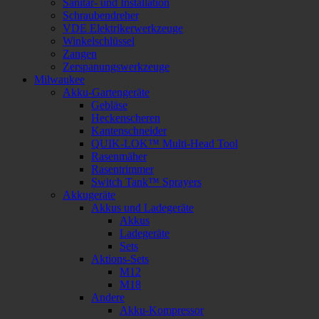
Sanitär- und Installation
Schraubendreher
VDE Elektrikerwerkzeuge
Winkelschlüssel
Zangen
Zerspanungswerkzeuge
Milwaukee
Akku-Gartengeräte
Gebläse
Heckenscheren
Kantenschneider
QUIK-LOK™ Multi-Head Tool
Rasenmäher
Rasentrimmer
Switch Tank™ Sprayers
Akkugeräte
Akkus und Ladegeräte
Akkus
Ladegeräte
Sets
Aktions-Sets
M12
M18
Andere
Akku-Kompressor