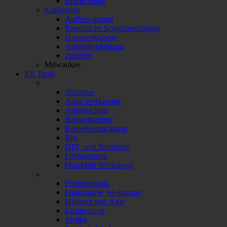
Beleuchtung
Kategorien
Aufbewahrung
Persönliche Schutzausrüstung
Handwerkzeuge
Arbeitsbekleidung
Zubehör
Milwaukee
KS Tools
Abzieher
Akku Werkzeuge
Arbeitsschutz
Bauwerkzeuge
Betriebseinrichtung
Bits
DIN- und Normteile
Drehmoment
Druckluft Werkzeuge
Feinmechanik
Funkenfreie Werkzeuge
Hammer und Äxte
Lichttechnik
Meißel