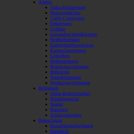
Andere
Akku-Kompressor
Betonverdichter
Cable Connecting
Fettpressen
Gebläse
Gewindeschneidkluppen
Heißluftgebläse
Kabeleinziehwerkzeug
Kartuschenpressen
Lötkolben
Reifenaufrauer
Rotationswerkzeuge
Rührgerät
Transferpumpen
Werkzeugverfolgung
Befestigen
Akku-Bohrschrauber
Blindnietgeräte
Nagler
Ratschen
Schlagschrauber
Beleuchtung
Baustellenbeleuchtung
Handlicht