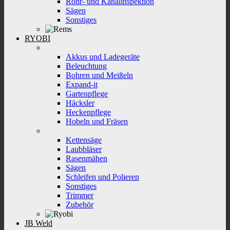
Rohr- und Kanalinspektion
Sägen
Sonstiges
RYOBI
Akkus und Ladegeräte
Beleuchtung
Bohren und Meißeln
Expand-it
Gartenpflege
Häcksler
Heckenpflege
Hobeln und Fräsen
Kettensäge
Laubbläser
Rasenmähen
Sägen
Schleifen und Polieren
Sonstiges
Trimmer
Zubehör
JB Weld