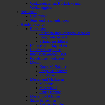
Werkzeugtaschen, Rucksäcke und
Werkzeuggürtel
Beleuchtung
Baustrahler
Stirn- und Taschenlampen
Handwerkzeuge
Befestigen
Ratschen- und Steckschlüssel-Sets
Ringmaulschlüssel
Schraubenschlüssel
Hämmer und Nageleisen
Handwerkzeuge Sets
Innensechskantschlüssel
Kabeleinziehwerkzeug
Messen
Kurze Maßbänder
Lange Maßbänder
Zollstöcke
Messen und Markieren
Markieren
Messwinkel
Schlagschnüre
Messer und Klingen
Sägen & Trennen
Bolzenschneider