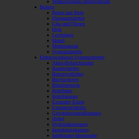
Winkelschraub-/Bohrvohrsatz
Bohren
Beton und Stein
Diamantzubehör
Glas und Fliesen
Holz
Lochsägen
Metall
Multimaterial
Systemzubehör
Elektrowerkzeug Systemzubehör
Akku-Bohrschrauber
Bandschleifer
Betonverdichter
Blechscheren
Blindnietgerät
Bohrfutter
Bohrhämmer
Expander Köpfe
Exzenterschleifer
Gewindeschneidkluppen
Hobel
Hydraulikpumpen
Inspektionskamera
Intelligente Messgeräte