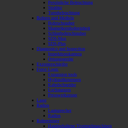
Persönliche Beleuchtung
Strahler
Turmbeleuchtung
Bohren und Meißeln
Bohrschrauber
Magnetkernbohreinheit
Schlagbohrschrauber
SDS-Max
SDS-Plus
Diagnostics and Inspection
Inspektionskamera
Ortungsgeräte
Exzenterschleifer
Force Logic
Expansion tools
Hydraulikpumpen
Kabelschneider
Lochstanzen
Presswerkzeuge
Laser
Radios
Lautsprecher
Radios
Rohrreiniger
Handgehaltene Trommelmaschinen