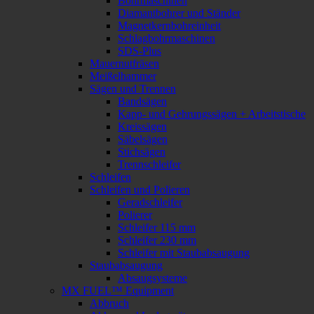
Bohrmaschinen
Diamantbohrer und Ständer
Magnetkernbohreinheit
Schlagbohrmaschinen
SDS-Plus
Mauernutfräsen
Meißelhammer
Sägen und Trennen
Bandsägen
Kapp- und Gehrungssägen + Arbeitstische
Kreissägen
Säbelsägen
Stichsägen
Trennschleifer
Schleifen
Schleifen und Polieren
Geradschleifer
Polierer
Schleifer 115 mm
Schleifer 230 mm
Schleifer mit Staubabsaugung
Staubabsaugung
Absaugsysteme
MX FUEL™ Equipment
Abbruch