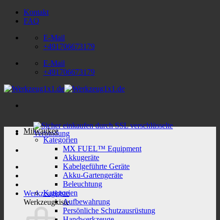
Zum
Kontakt
Inhalt
FAQ
springen
E-Mail
+491706673179
E-Mail
+491706673179
Milwaukee
Kategorien
MX FUEL™ Equipment
Akkugeräte
Kabelgeführte Geräte
Akku-Gartengeräte
Beleuchtung
Kategorien
Werkzeugkiste
Aufbewahrung
Werkzeugkiste
Persönliche Schutzausrüstung
Handwerkzeuge