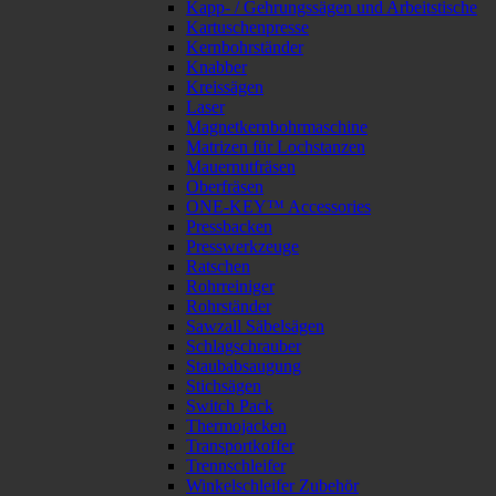
Kapp- / Gehrungssägen und Arbeitstische
Kartuschenpresse
Kernbohrständer
Knabber
Kreissägen
Laser
Magnetkernbohrmaschine
Matrizen für Lochstanzen
Mauernutfräsen
Oberfräsen
ONE-KEY™ Accessories
Pressbacken
Presswerkzeuge
Ratschen
Rohrreiniger
Rohrständer
Sawzall Säbelsägen
Schlagschrauber
Staubabsaugung
Stichsägen
Switch Pack
Thermojacken
Transportkoffer
Trennschleifer
Winkelschleifer Zubehör