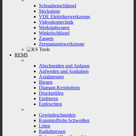
Schraubenschlüssel
Stecknüsse
VDE Elektrikerwerkzeuge
Videoskoptechnik
Werkstattwagen
Winkelschlüssel
Zangen
Zerspanungswerkzeuge
REMS
Abschneiden und Anfasen
Aufweiten und Aushalsen
Axialpressen
Biegen
Diamant-Kernbohren
Druckprüfen
Einfrieren
Entfeuchten
Gewindeschneiden
Kunststoffrohr-Schweißen
Löten
Radialpressen