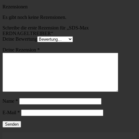
Rezensionen
Es gibt noch keine Rezensionen.
Schreibe die erste Rezension für „SDS-Max
ERDNAGELTREIBER“
Deine Bewertung
Deine Rezension
*
Name
*
E-Mail
*