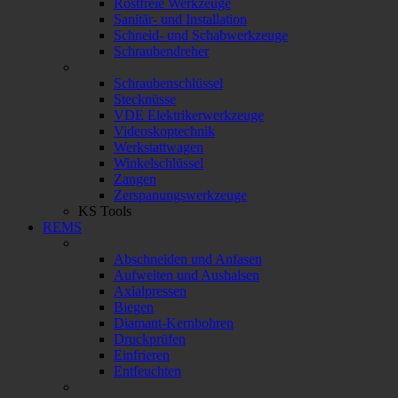
Rostfreie Werkzeuge
Sanitär- und Installation
Schneid- und Schabwerkzeuge
Schraubendreher
Schraubenschlüssel
Stecknüsse
VDE Elektrikerwerkzeuge
Videoskoptechnik
Werkstattwagen
Winkelschlüssel
Zangen
Zerspanungswerkzeuge
KS Tools
REMS
Abschneiden und Anfasen
Aufweiten und Aushalsen
Axialpressen
Biegen
Diamant-Kernbohren
Druckprüfen
Einfrieren
Entfeuchten