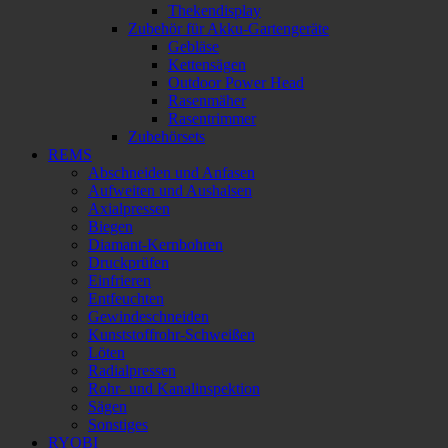
Thekendisplay
Zubehör für Akku-Gartengeräte
Gebläse
Kettensägen
Outdoor Power Head
Rasenmäher
Rasentrimmer
Zubehörsets
REMS
Abschneiden und Anfasen
Aufweiten und Aushalsen
Axialpressen
Biegen
Diamant-Kernbohren
Druckprüfen
Einfrieren
Entfeuchten
Gewindeschneiden
Kunststoffrohr-Schweißen
Löten
Radialpressen
Rohr- und Kanalinspektion
Sägen
Sonstiges
RYOBI