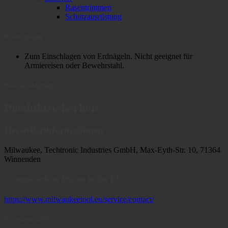
Rasentrimmen
Schutzausrüstung
Beschreibung
Zum Einschlagen von Erdnägeln. Nicht geeignet für
Armiereisen oder Bewehrstahl.
Produktsicherheit
Produktsicherheit
Herstellerinformationen
Milwaukee, Techtronic Industries GmbH, Max-Eyth-Str. 10, 71364
Winnenden
Verantwortliche Person in der EU
https://www.milwaukeetool.eu/service/contact/
Rezensionen (0)