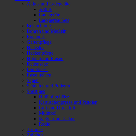
Akkus und Ladegeräte
Akkus
Ladegeräte
Ladegeräte Sets
Beleuchtung
Bohren und Meißeln
Expand-it
Gartenpflege
Häcksler
Heckenpflege
Hobeln und Fräsen
Kettensäge
Laubbläser
Rasenmähen
Sägen
Schleifen und Polieren
Sonstiges
Heißluftgebläse
Kartuschenpresse und Pistolen
Luft und Druckluft
Multitool
Nagler und Tacker
Radio
Trimmer
Zubehör