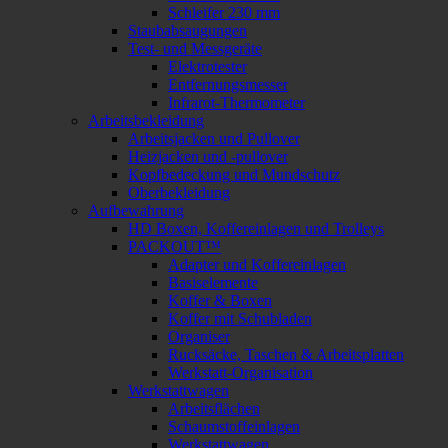
Schleifer 230 mm
Staubabsaugungen
Test- und Messgeräte
Elektrotester
Entfernungsmesser
Infrarot-Thermometer
Arbeitsbekleidung
Arbeitsjacken und Pullover
Heizjacken und -pullover
Kopfbedeckung und Mundschutz
Oberbekleidung
Aufbewahrung
HD Boxen, Koffereinlagen und Trolleys
PACKOUT™
Adapter und Koffereinlagen
Basiselemente
Koffer & Boxen
Koffer mit Schubladen
Organiser
Rucksäcke, Taschen & Arbeitsplatten
Werkstatt-Organisation
Werkstattwagen
Arbeitsflächen
Schaumstoffeinlagen
Werkstattwagen