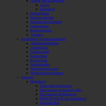
Akkus und Ladegeräte
Akkus
Ladegerät
Beleuchtung
Betonverdichter
Diamant-Kernbohren
Generatoren
Rohrreinigung
Trennen
Persönliche Schutzausrüstung
Arbeitshandschuhe
Atemschutz
Gehörschutz
Knieschutz
Kopfschutz
Schutzbrillen
Warnschutzwesten
Werkzeugsicherungen
Zubehör
Befestigen
Nägel und Klammern
Shockwave schlagfeste Bits
Shockwave Schlagnüsse
SHOCKWAVE Steckschlüssel
Standard Bits