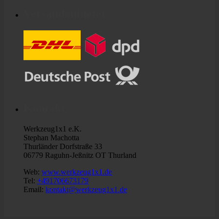
Versandanbieter
Kontakt
Werkzeug1x1 e.K.
Stephan Machotta
Thurländer Dorfstraße 33
06779 Raguhn-Jeßnitz OT Thurland
Web:
www.werkzeug1x1.de
Tel:
+491706673179
Email:
kontakt@werkzeug1x1.de