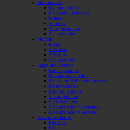
Materialabtrag
Diamantzubehör
Fächerschleifscheiben
Polierer
Schleifen
Schruppscheiben
Systemzubehör
Meißeln
K-Hex
SDS-Max
SDS-Plus
Systemzubehör
Sägen und Trennen
Bandsägebänder
Diamanttrennscheiben
Kabel- und Rohrschneidmesser
Kreissägeblätter
Multitool Zubehör
Säbelsägeblätter
Stichsägeblätter
Systemzubehör Kettensägen
Systemzubehör Oberfräse
Warenpräsentation
Red Rack
Rows