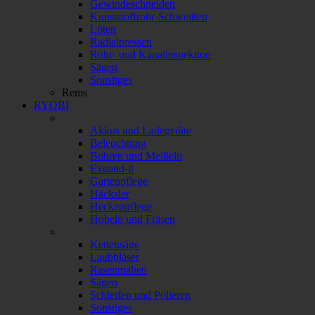
Gewindeschneiden
Kunststoffrohr-Schweißen
Löten
Radialpressen
Rohr- und Kanalinspektion
Sägen
Sonstiges
Rems
RYOBI
Akkus und Ladegeräte
Beleuchtung
Bohren und Meißeln
Expand-it
Gartenpflege
Häcksler
Heckenpflege
Hobeln und Fräsen
Kettensäge
Laubbläser
Rasenmähen
Sägen
Schleifen und Polieren
Sonstiges