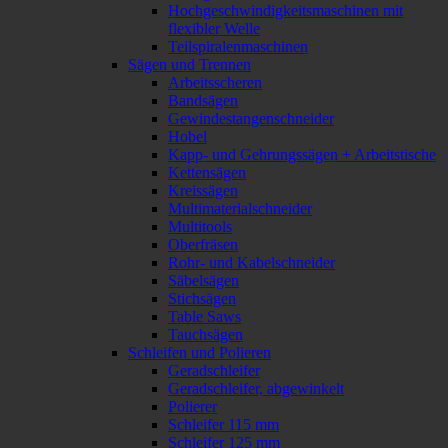
Hochgeschwindigkeitsmaschinen mit
flexibler Welle
Teilspiralenmaschinen
Sägen und Trennen
Arbeitsscheren
Bandsägen
Gewindestangenschneider
Hobel
Kapp- und Gehrungssägen + Arbeitstische
Kettensägen
Kreissägen
Multimaterialschneider
Multitools
Oberfräsen
Rohr- und Kabelschneider
Säbelsägen
Stichsägen
Table Saws
Tauchsägen
Schleifen und Polieren
Geradschleifer
Geradschleifer, abgewinkelt
Polierer
Schleifer 115 mm
Schleifer 125 mm