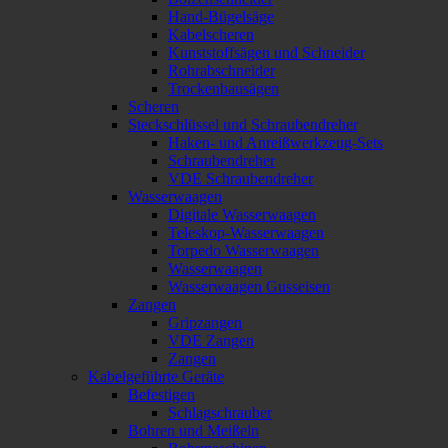
Hand-Bügelsäge
Kabelscheren
Kunststoffsägen und Schneider
Rohrabschneider
Trockenbausägen
Scheren
Steckschlüssel und Schraubendreher
Haken- und Anreißwerkzeug-Sets
Schraubendreher
VDE Schraubendreher
Wasserwaagen
Digitale Wasserwaagen
Teleskop-Wasserwaagen
Torpedo Wasserwaagen
Wasserwaagen
Wasserwaagen Gusseisen
Zangen
Gripzangen
VDE Zangen
Zangen
Kabelgeführte Geräte
Befestigen
Schlagschrauber
Bohren und Meißeln