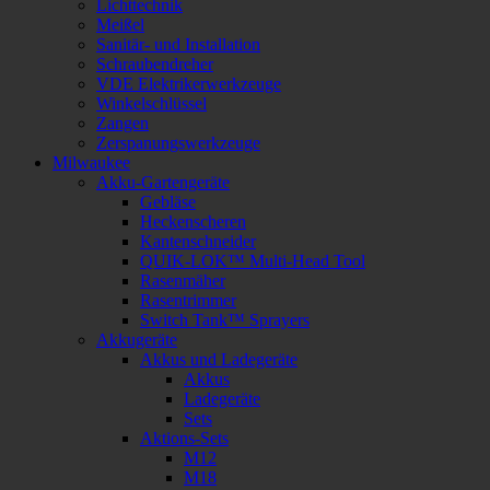
Lichttechnik
Meißel
Sanitär- und Installation
Schraubendreher
VDE Elektrikerwerkzeuge
Winkelschlüssel
Zangen
Zerspanungswerkzeuge
Milwaukee
Akku-Gartengeräte
Gebläse
Heckenscheren
Kantenschneider
QUIK-LOK™ Multi-Head Tool
Rasenmäher
Rasentrimmer
Switch Tank™ Sprayers
Akkugeräte
Akkus und Ladegeräte
Akkus
Ladegeräte
Sets
Aktions-Sets
M12
M18