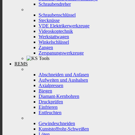
Schraubendreher
Schraubenschlüssel
Stecknüsse
VDE Elektrikerwerkzeuge
Videoskoptechnik
Werkstattwagen
Winkelschlüssel
Zangen
Zerspanungswerkzeuge
REMS
Abschneiden und Anfasen
Aufweiten und Aushalsen
Axialpressen
Biegen
Diamant-Kernbohren
Druckprüfen
Einfrieren
Entfeuchten
Gewindeschneiden
Kunststoffrohr-Schweißen
Löten