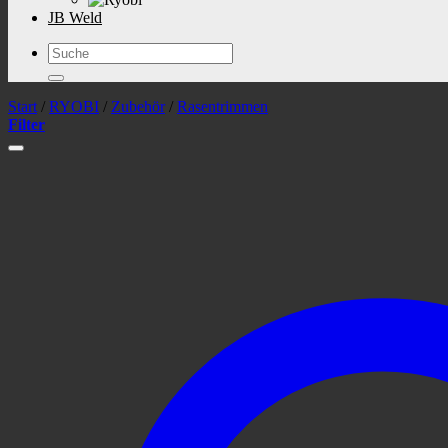
JB Weld
Suchen
nach:
Start
/
RYOBI
/
Zubehör
/
Rasentrimmen
Filter