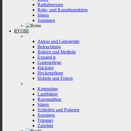
Radialpressen
Rohr- und Kanalinspektion
Sägen
Sonstiges
RYOBI
Akkus und Ladegeräte
Beleuchtung
Bohren und Meißeln
Expand-it
Gartenpflege
Häcksler
Heckenpflege
Hobeln und Fräsen
Kettensäge
Laubbläser
Rasenmähen
Sägen
Schleifen und Polieren
Sonstiges
Trimmer
Zubehör