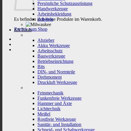
Persönliche Schutzausrüstung
Handwerkzeuge
Arbeitsbekleidung
Es befinden sich keine Produkte im Warenkorb.
Zubehör
Zurück zum Shop
KS Tools
Abzieher
Akku Werkzeuge
Arbeitsschutz
Bauwerkzeuge
Betriebseinrichtung
Bits
DIN- und Normteile
Drehmoment
Druckluft Werkzeuge
Feinmechanik
Funkenfreie Werkzeuge
Hammer und Äxte
Lichttechnik
Meißel
Rostfreie Werkzeuge
Sanitär- und Installation
Schneid- und Schabwerkzeuge