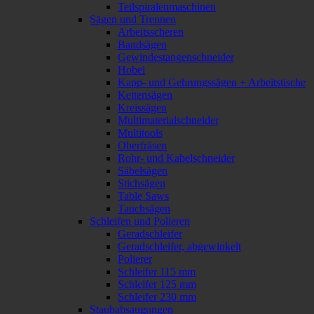
Teilspiralenmaschinen
Sägen und Trennen
Arbeitsscheren
Bandsägen
Gewindestangenschneider
Hobel
Kapp- und Gehrungssägen + Arbeitstische
Kettensägen
Kreissägen
Multimaterialschneider
Multitools
Oberfräsen
Rohr- und Kabelschneider
Säbelsägen
Stichsägen
Table Saws
Tauchsägen
Schleifen und Polieren
Geradschleifer
Geradschleifer, abgewinkelt
Polierer
Schleifer 115 mm
Schleifer 125 mm
Schleifer 230 mm
Staubabsaugungen