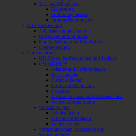
Test- und Messgeräte
Elektrotester
Entfernungsmesser
Infrarot-Thermometer
Arbeitsbekleidung
Arbeitsjacken und Pullover
Heizjacken und -pullover
Kopfbedeckung und Mundschutz
Oberbekleidung
Aufbewahrung
HD Boxen, Koffereinlagen und Trolleys
PACKOUT™
Adapter und Koffereinlagen
Basiselemente
Koffer & Boxen
Koffer mit Schubladen
Organiser
Rucksäcke, Taschen & Arbeitsplatten
Werkstatt-Organisation
Werkstattwagen
Arbeitsflächen
Schaumstoffeinlagen
Werkstattwagen
Werkzeugtaschen, Rucksäcke und
Werkzeuggürtel