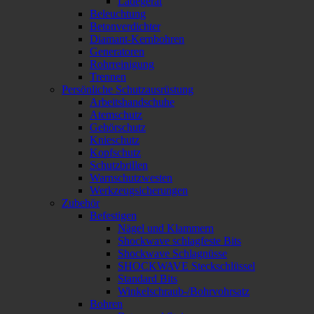
Ladegerät
Beleuchtung
Betonverdichter
Diamant-Kernbohren
Generatoren
Rohrreinigung
Trennen
Persönliche Schutzausrüstung
Arbeitshandschuhe
Atemschutz
Gehörschutz
Knieschutz
Kopfschutz
Schutzbrillen
Warnschutzwesten
Werkzeugsicherungen
Zubehör
Befestigen
Nägel und Klammern
Shockwave schlagfeste Bits
Shockwave Schlagnüsse
SHOCKWAVE Steckschlüssel
Standard Bits
Winkelschraub-/Bohrvohrsatz
Bohren