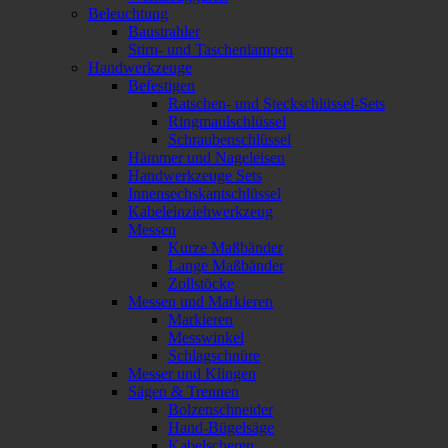
Beleuchtung
Baustrahler
Stirn- und Taschenlampen
Handwerkzeuge
Befestigen
Ratschen- und Steckschlüssel-Sets
Ringmaulschlüssel
Schraubenschlüssel
Hämmer und Nageleisen
Handwerkzeuge Sets
Innensechskantschlüssel
Kabeleinziehwerkzeug
Messen
Kurze Maßbänder
Lange Maßbänder
Zollstöcke
Messen und Markieren
Markieren
Messwinkel
Schlagschnüre
Messer und Klingen
Sägen & Trennen
Bolzenschneider
Hand-Bügelsäge
Kabelscheren