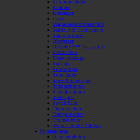
Kernbohrständer
Knabber
Kreissägen
Laser
Magnetkernbohrmaschine
Matrizen für Lochstanzen
Mauernutfräsen
Oberfräsen
ONE-KEY™ Accessories
Pressbacken
Presswerkzeuge
Ratschen
Rohrreiniger
Rohrständer
Sawzall Säbelsägen
Schlagschrauber
Staubabsaugung
Stichsägen
Switch Pack
Thermojacken
Transportkoffer
Trennschleifer
Winkelschleifer Zubehör
Materialabtrag
Diamantzubehör