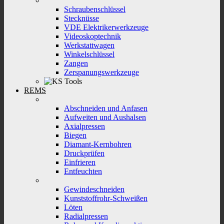
Schraubenschlüssel
Stecknüsse
VDE Elektrikerwerkzeuge
Videoskoptechnik
Werkstattwagen
Winkelschlüssel
Zangen
Zerspanungswerkzeuge
REMS
Abschneiden und Anfasen
Aufweiten und Aushalsen
Axialpressen
Biegen
Diamant-Kernbohren
Druckprüfen
Einfrieren
Entfeuchten
Gewindeschneiden
Kunststoffrohr-Schweißen
Löten
Radialpressen