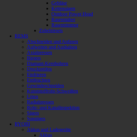
Gebläse
Kettensägen
Outdoor Power Head
Rasenmäher
Rasentrimmer
Zubehörsets
REMS
Abschneiden und Anfasen
Aufweiten und Aushalsen
Axialpressen
Biegen
Diamant-Kernbohren
Druckprüfen
Einfrieren
Entfeuchten
Gewindeschneiden
Kunststoffrohr-Schweißen
Löten
Radialpressen
Rohr- und Kanalinspektion
Sägen
Sonstiges
RYOBI
Akkus und Ladegeräte
Akkus