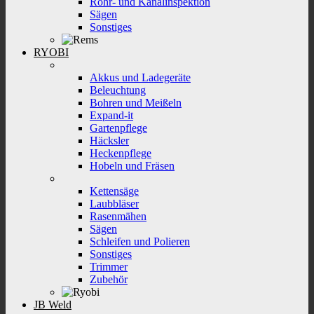
Rohr- und Kanalinspektion
Sägen
Sonstiges
RYOBI
Akkus und Ladegeräte
Beleuchtung
Bohren und Meißeln
Expand-it
Gartenpflege
Häcksler
Heckenpflege
Hobeln und Fräsen
Kettensäge
Laubbläser
Rasenmähen
Sägen
Schleifen und Polieren
Sonstiges
Trimmer
Zubehör
JB Weld