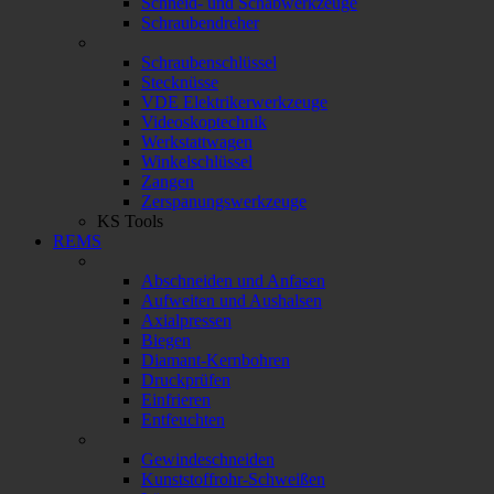
Schneid- und Schabwerkzeuge
Schraubendreher
Schraubenschlüssel
Stecknüsse
VDE Elektrikerwerkzeuge
Videoskoptechnik
Werkstattwagen
Winkelschlüssel
Zangen
Zerspanungswerkzeuge
KS Tools
REMS
Abschneiden und Anfasen
Aufweiten und Aushalsen
Axialpressen
Biegen
Diamant-Kernbohren
Druckprüfen
Einfrieren
Entfeuchten
Gewindeschneiden
Kunststoffrohr-Schweißen