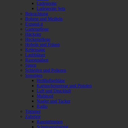
Ladegeräte
Ladegeräte Sets
Beleuchtung
Bohren und Meißeln
Expand-it
Gartenpflege
Häcksler
Heckenpflege
Hobeln und Fräsen
Kettensäge
Laubbläser
Rasenmähen
Sägen
Schleifen und Polieren
Sonstiges
Heißluftgebläse
Kartuschenpresse und Pistolen
Luft und Druckluft
Multitool
Nagler und Tacker
Radio
Trimmer
Zubehör
Rasentrimmen
Schutzausrüstung