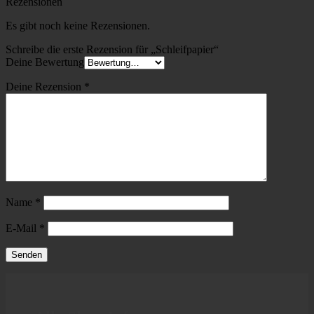
Rezensionen
Es gibt noch keine Rezensionen.
Schreibe die erste Rezension für „Schleifpapier“
Deine Bewertung
Deine Rezension
*
Name
*
E-Mail
*