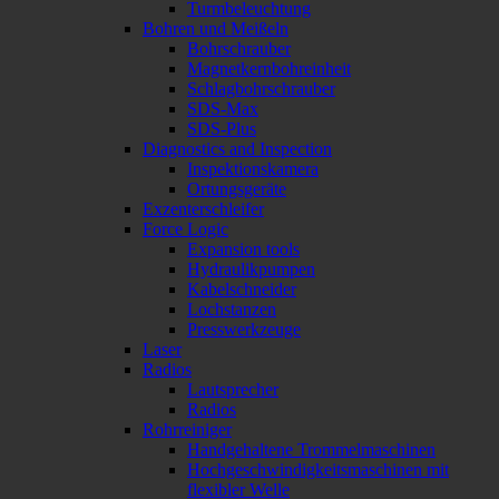
Turmbeleuchtung
Bohren und Meißeln
Bohrschrauber
Magnetkernbohreinheit
Schlagbohrschrauber
SDS-Max
SDS-Plus
Diagnostics and Inspection
Inspektionskamera
Ortungsgeräte
Exzenterschleifer
Force Logic
Expansion tools
Hydraulikpumpen
Kabelschneider
Lochstanzen
Presswerkzeuge
Laser
Radios
Lautsprecher
Radios
Rohrreiniger
Handgehaltene Trommelmaschinen
Hochgeschwindigkeitsmaschinen mit
flexibler Welle