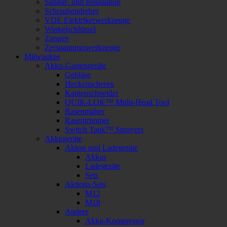
Sanitär- und Installation
Schraubendreher
VDE Elektrikerwerkzeuge
Winkelschlüssel
Zangen
Zerspanungswerkzeuge
Milwaukee
Akku-Gartengeräte
Gebläse
Heckenscheren
Kantenschneider
QUIK-LOK™ Multi-Head Tool
Rasenmäher
Rasentrimmer
Switch Tank™ Sprayers
Akkugeräte
Akkus und Ladegeräte
Akkus
Ladegeräte
Sets
Aktions-Sets
M12
M18
Andere
Akku-Kompressor