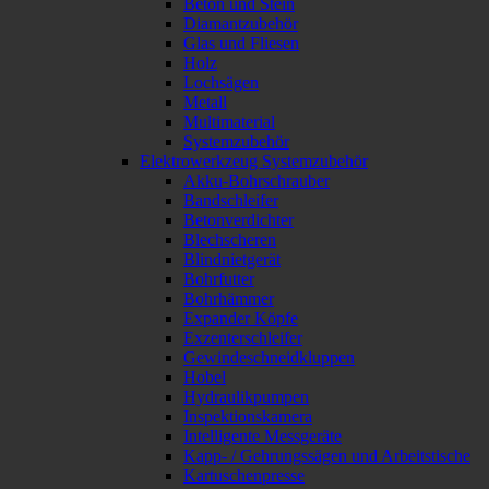
Beton und Stein
Diamantzubehör
Glas und Fliesen
Holz
Lochsägen
Metall
Multimaterial
Systemzubehör
Elektrowerkzeug Systemzubehör
Akku-Bohrschrauber
Bandschleifer
Betonverdichter
Blechscheren
Blindnietgerät
Bohrfutter
Bohrhämmer
Expander Köpfe
Exzenterschleifer
Gewindeschneidkluppen
Hobel
Hydraulikpumpen
Inspektionskamera
Intelligente Messgeräte
Kapp- / Gehrungssägen und Arbeitstische
Kartuschenpresse