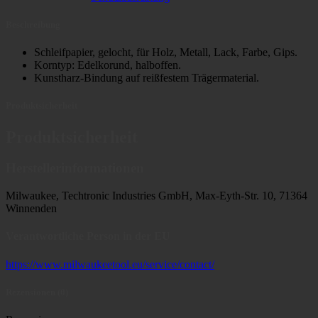
Beschreibung
Schleifpapier, gelocht, für Holz, Metall, Lack, Farbe, Gips.
Korntyp: Edelkorund, halboffen.
Kunstharz-Bindung auf reißfestem Trägermaterial.
Produktsicherheit
Produktsicherheit
Herstellerinformationen
Milwaukee, Techtronic Industries GmbH, Max-Eyth-Str. 10, 71364
Winnenden
Verantwortliche Person in der EU
https://www.milwaukeetool.eu/service/contact/
Rezensionen (0)