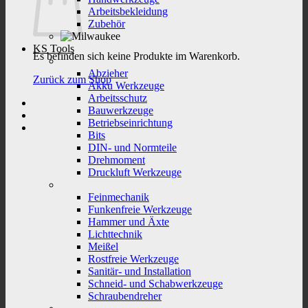
Arbeitsbekleidung
Zubehör
KS Tools
Es befinden sich keine Produkte im Warenkorb.
Abzieher
Zurück zum Shop
Akku Werkzeuge
Arbeitsschutz
Bauwerkzeuge
Betriebseinrichtung
Bits
DIN- und Normteile
Drehmoment
Druckluft Werkzeuge
Feinmechanik
Funkenfreie Werkzeuge
Hammer und Äxte
Lichttechnik
Meißel
Rostfreie Werkzeuge
Sanitär- und Installation
Schneid- und Schabwerkzeuge
Schraubendreher