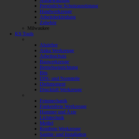
Aufbewahrung
Persönliche Schutzausrüstung
Handwerkzeuge
Arbeitsbekleidung
Zubehör
Milwaukee
KS Tools
Abzieher
Akku Werkzeuge
Arbeitsschutz
Bauwerkzeuge
Betriebseinrichtung
Bits
DIN- und Normteile
Drehmoment
Druckluft Werkzeuge
Feinmechanik
Funkenfreie Werkzeuge
Hammer und Äxte
Lichttechnik
Meißel
Rostfreie Werkzeuge
Sanitär- und Installation