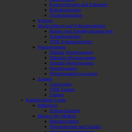
Kunststoffsägen und Schneider
Rohrabschneider
Trockenbausägen
Scheren
Steckschlüssel und Schraubendreher
Haken- und Anreißwerkzeug-Sets
Schraubendreher
VDE Schraubendreher
Wasserwaagen
Digitale Wasserwaagen
Teleskop-Wasserwaagen
Torpedo Wasserwaagen
Wasserwaagen
Wasserwaagen Gusseisen
Zangen
Gripzangen
VDE Zangen
Zangen
Kabelgeführte Geräte
Befestigen
Schlagschrauber
Bohren und Meißeln
Bohrmaschinen
Diamantbohrer und Ständer
Magnetkernbohreinheit