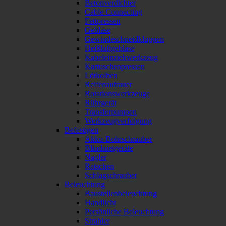
Betonverdichter
Cable Connecting
Fettpressen
Gebläse
Gewindeschneidkluppen
Heißluftgebläse
Kabeleinziehwerkzeug
Kartuschenpressen
Lötkolben
Reifenaufrauer
Rotationswerkzeuge
Rührgerät
Transferpumpen
Werkzeugverfolgung
Befestigen
Akku-Bohrschrauber
Blindnietgeräte
Nagler
Ratschen
Schlagschrauber
Beleuchtung
Baustellenbeleuchtung
Handlicht
Persönliche Beleuchtung
Strahler