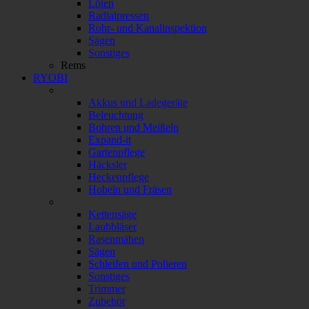
Löten
Radialpressen
Rohr- und Kanalinspektion
Sägen
Sonstiges
Rems
RYOBI
Akkus und Ladegeräte
Beleuchtung
Bohren und Meißeln
Expand-it
Gartenpflege
Häcksler
Heckenpflege
Hobeln und Fräsen
Kettensäge
Laubbläser
Rasenmähen
Sägen
Schleifen und Polieren
Sonstiges
Trimmer
Zubehör