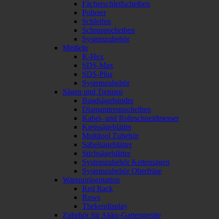
Fächerschleifscheiben
Polierer
Schleifen
Schruppscheiben
Systemzubehör
Meißeln
K-Hex
SDS-Max
SDS-Plus
Systemzubehör
Sägen und Trennen
Bandsägebänder
Diamanttrennscheiben
Kabel- und Rohrschneidmesser
Kreissägeblätter
Multitool Zubehör
Säbelsägeblätter
Stichsägeblätter
Systemzubehör Kettensägen
Systemzubehör Oberfräse
Warenpräsentation
Red Rack
Rows
Thekendisplay
Zubehör für Akku-Gartengeräte