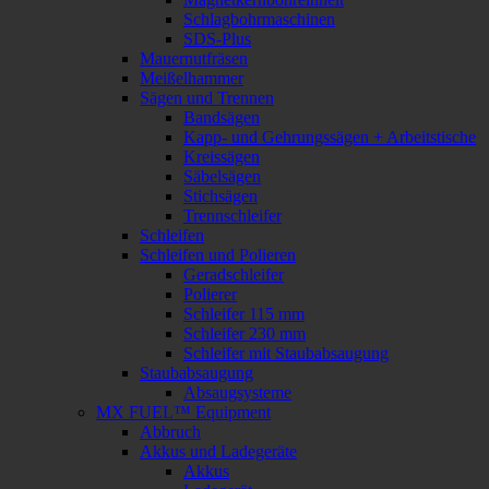
Schlagbohrmaschinen
SDS-Plus
Mauernutfräsen
Meißelhammer
Sägen und Trennen
Bandsägen
Kapp- und Gehrungssägen + Arbeitstische
Kreissägen
Säbelsägen
Stichsägen
Trennschleifer
Schleifen
Schleifen und Polieren
Geradschleifer
Polierer
Schleifer 115 mm
Schleifer 230 mm
Schleifer mit Staubabsaugung
Staubabsaugung
Absaugsysteme
MX FUEL™ Equipment
Abbruch
Akkus und Ladegeräte
Akkus