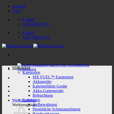
Zum
Kontakt
Inhalt
FAQ
springen
E-Mail
+491706673179
E-Mail
+491706673179
Milwaukee
Kategorien
MX FUEL™ Equipment
Akkugeräte
Kabelgeführte Geräte
Akku-Gartengeräte
Beleuchtung
Kategorien
Werkzeugkiste
Aufbewahrung
Werkzeugkiste
Persönliche Schutzausrüstung
Handwerkzeuge