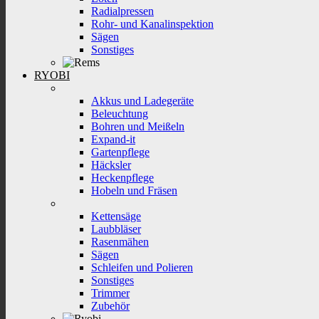
Radialpressen
Rohr- und Kanalinspektion
Sägen
Sonstiges
RYOBI
Akkus und Ladegeräte
Beleuchtung
Bohren und Meißeln
Expand-it
Gartenpflege
Häcksler
Heckenpflege
Hobeln und Fräsen
Kettensäge
Laubbläser
Rasenmähen
Sägen
Schleifen und Polieren
Sonstiges
Trimmer
Zubehör