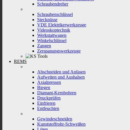
Schraubendreher
Schraubenschlüssel
Stecknüsse
VDE Elektrikerwerkzeuge
Videoskoptechnik
Werkstattwagen
Winkelschlüssel
Zangen
Zerspanungswerkzeuge
REMS
Abschneiden und Anfasen
Aufweiten und Aushalsen
Axialpressen
Biegen
Diamant-Kernbohren
Druckprüfen
Einfrieren
Entfeuchten
Gewindeschneiden
Kunststoffrohr-Schweißen
Löten