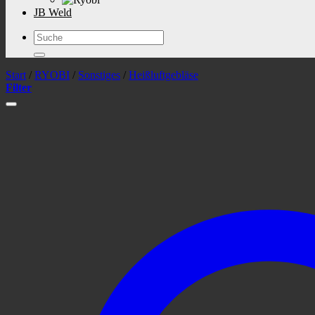
JB Weld
Suchen
nach:
Start
/
RYOBI
/
Sonstiges
/
Heißluftgebläse
Filter