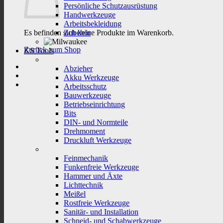
Persönliche Schutzausrüstung
Handwerkzeuge
Arbeitsbekleidung
Es befinden sich keine Produkte im Warenkorb.
Zubehör
Zurück zum Shop
KS Tools
Abzieher
Akku Werkzeuge
Arbeitsschutz
Bauwerkzeuge
Betriebseinrichtung
Bits
DIN- und Normteile
Drehmoment
Druckluft Werkzeuge
Feinmechanik
Funkenfreie Werkzeuge
Hammer und Äxte
Lichttechnik
Meißel
Rostfreie Werkzeuge
Sanitär- und Installation
Schneid- und Schabwerkzeuge