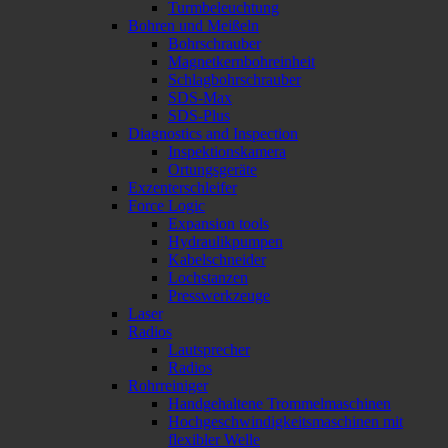
Turmbeleuchtung
Bohren und Meißeln
Bohrschrauber
Magnetkernbohreinheit
Schlagbohrschrauber
SDS-Max
SDS-Plus
Diagnostics and Inspection
Inspektionskamera
Ortungsgeräte
Exzenterschleifer
Force Logic
Expansion tools
Hydraulikpumpen
Kabelschneider
Lochstanzen
Presswerkzeuge
Laser
Radios
Lautsprecher
Radios
Rohrreiniger
Handgehaltene Trommelmaschinen
Hochgeschwindigkeitsmaschinen mit
flexibler Welle