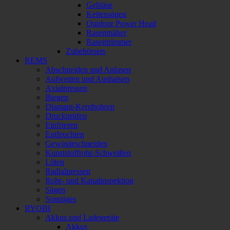
Gebläse
Kettensägen
Outdoor Power Head
Rasenmäher
Rasentrimmer
Zubehörsets
REMS
Abschneiden und Anfasen
Aufweiten und Aushalsen
Axialpressen
Biegen
Diamant-Kernbohren
Druckprüfen
Einfrieren
Entfeuchten
Gewindeschneiden
Kunststoffrohr-Schweißen
Löten
Radialpressen
Rohr- und Kanalinspektion
Sägen
Sonstiges
RYOBI
Akkus und Ladegeräte
Akkus