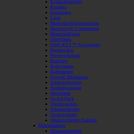
Kernbohrständer
Knabber
Kreissägen
Laser
Magnetkernbohrmaschine
Matrizen für Lochstanzen
Mauernutfräsen
Oberfräsen
ONE-KEY™ Accessories
Pressbacken
Presswerkzeuge
Ratschen
Rohrreiniger
Rohrständer
Sawzall Säbelsägen
Schlagschrauber
Staubabsaugung
Stichsägen
Switch Pack
Thermojacken
Transportkoffer
Trennschleifer
Winkelschleifer Zubehör
Materialabtrag
Diamantzubehör