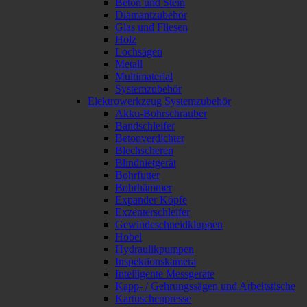
Beton und Stein
Diamantzubehör
Glas und Fliesen
Holz
Lochsägen
Metall
Multimaterial
Systemzubehör
Elektrowerkzeug Systemzubehör
Akku-Bohrschrauber
Bandschleifer
Betonverdichter
Blechscheren
Blindnietgerät
Bohrfutter
Bohrhämmer
Expander Köpfe
Exzenterschleifer
Gewindeschneidkluppen
Hobel
Hydraulikpumpen
Inspektionskamera
Intelligente Messgeräte
Kapp- / Gehrungssägen und Arbeitstische
Kartuschenpresse