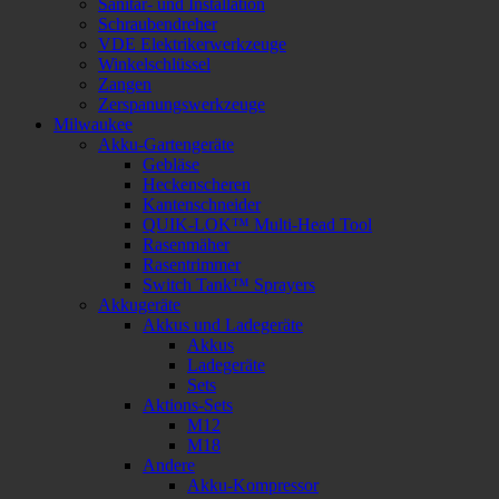
Sanitär- und Installation
Schraubendreher
VDE Elektrikerwerkzeuge
Winkelschlüssel
Zangen
Zerspanungswerkzeuge
Milwaukee
Akku-Gartengeräte
Gebläse
Heckenscheren
Kantenschneider
QUIK-LOK™ Multi-Head Tool
Rasenmäher
Rasentrimmer
Switch Tank™ Sprayers
Akkugeräte
Akkus und Ladegeräte
Akkus
Ladegeräte
Sets
Aktions-Sets
M12
M18
Andere
Akku-Kompressor