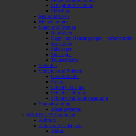
Schlagbohrmaschinen
SDS-Plus
Mauernutfräsen
Meißelhammer
Sägen und Trennen
Bandsägen
Kapp- und Gehrungssägen + Arbeitstische
Kreissägen
Säbelsägen
Stichsägen
Trennschleifer
Schleifen
Schleifen und Polieren
Geradschleifer
Polierer
Schleifer 115 mm
Schleifer 230 mm
Schleifer mit Staubabsaugung
Staubabsaugung
Absaugsysteme
MX FUEL™ Equipment
Abbruch
Akkus und Ladegeräte
Akkus