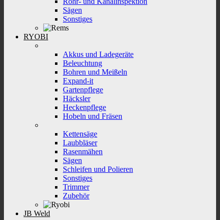
Rohr- und Kanalinspektion
Sägen
Sonstiges
RYOBI
Akkus und Ladegeräte
Beleuchtung
Bohren und Meißeln
Expand-it
Gartenpflege
Häcksler
Heckenpflege
Hobeln und Fräsen
Kettensäge
Laubbläser
Rasenmähen
Sägen
Schleifen und Polieren
Sonstiges
Trimmer
Zubehör
JB Weld