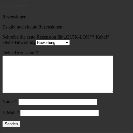
Rezensionen (0)
Rezensionen
Es gibt noch keine Rezensionen.
Schreibe die erste Rezension für „QUIK-LOK™ Kabel“
Deine Bewertung
Deine Rezension
*
Name
*
E-Mail
*