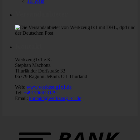
JB Weld
Versandanbieter
Kontakt
Werkzeug1x1 e.K.
Stephan Machotta
Thurländer Dorfstraße 33
06779 Raguhn-Jeßnitz OT Thurland
Web:
www.werkzeug1x1.de
Tel:
+491706673179
Email:
kontakt@werkzeug1x1.de
B
T