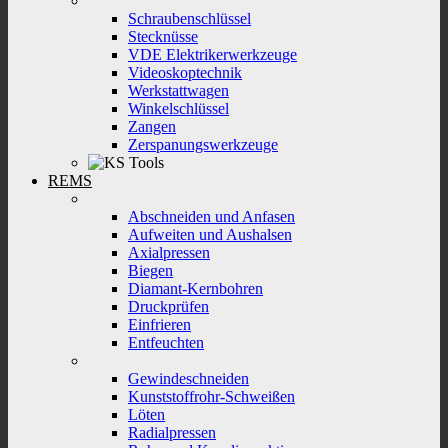
Schraubenschlüssel
Stecknüsse
VDE Elektrikerwerkzeuge
Videoskoptechnik
Werkstattwagen
Winkelschlüssel
Zangen
Zerspanungswerkzeuge
REMS
Abschneiden und Anfasen
Aufweiten und Aushalsen
Axialpressen
Biegen
Diamant-Kernbohren
Druckprüfen
Einfrieren
Entfeuchten
Gewindeschneiden
Kunststoffrohr-Schweißen
Löten
Radialpressen