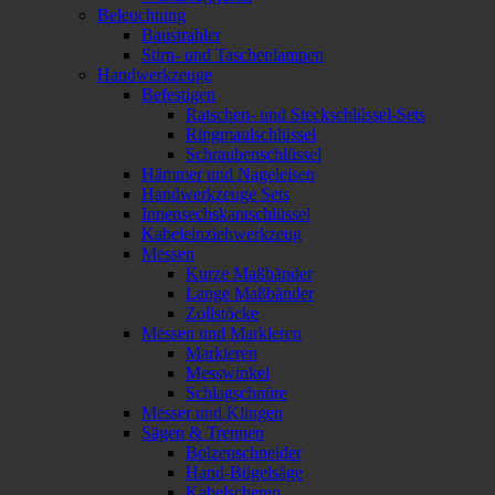
Beleuchtung
Baustrahler
Stirn- und Taschenlampen
Handwerkzeuge
Befestigen
Ratschen- und Steckschlüssel-Sets
Ringmaulschlüssel
Schraubenschlüssel
Hämmer und Nageleisen
Handwerkzeuge Sets
Innensechskantschlüssel
Kabeleinziehwerkzeug
Messen
Kurze Maßbänder
Lange Maßbänder
Zollstöcke
Messen und Markieren
Markieren
Messwinkel
Schlagschnüre
Messer und Klingen
Sägen & Trennen
Bolzenschneider
Hand-Bügelsäge
Kabelscheren