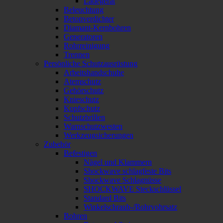
Ladegerät
Beleuchtung
Betonverdichter
Diamant-Kernbohren
Generatoren
Rohrreinigung
Trennen
Persönliche Schutzausrüstung
Arbeitshandschuhe
Atemschutz
Gehörschutz
Knieschutz
Kopfschutz
Schutzbrillen
Warnschutzwesten
Werkzeugsicherungen
Zubehör
Befestigen
Nägel und Klammern
Shockwave schlagfeste Bits
Shockwave Schlagnüsse
SHOCKWAVE Steckschlüssel
Standard Bits
Winkelschraub-/Bohrvohrsatz
Bohren