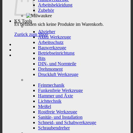
Arbeitsbekleidung
Zubehör
KS Tools
Es befinden sich keine Produkte im Warenkorb.
Abzieher
Zurück zum Shop
Akku Werkzeuge
Arbeitsschutz
Bauwerkzeuge
Betriebseinrichtung
Bits
DIN- und Normteile
Drehmoment
Druckluft Werkzeuge
Feinmechanik
Funkenfreie Werkzeuge
Hammer und Äxte
Lichttechnik
Meißel
Rostfreie Werkzeuge
Sanitär- und Installation
Schneid- und Schabwerkzeuge
Schraubendreher