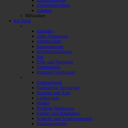
Handwerkzeuge
Arbeitsbekleidung
Zubehör
Milwaukee
KS Tools
Abzieher
Akku Werkzeuge
Arbeitsschutz
Bauwerkzeuge
Betriebseinrichtung
Bits
DIN- und Normteile
Drehmoment
Druckluft Werkzeuge
Feinmechanik
Funkenfreie Werkzeuge
Hammer und Äxte
Lichttechnik
Meißel
Rostfreie Werkzeuge
Sanitär- und Installation
Schneid- und Schabwerkzeuge
Schraubendreher