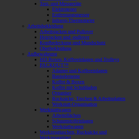
Test- und Messgeräte
Elektrotester
Entfernungsmesser
Infrarot-Thermometer
Arbeitsbekleidung
Arbeitsjacken und Pullover
Heizjacken und -pullover
Kopfbedeckung und Mundschutz
Oberbekleidung
Aufbewahrung
HD Boxen, Koffereinlagen und Trolleys
PACKOUT™
Adapter und Koffereinlagen
Basiselemente
Koffer & Boxen
Koffer mit Schubladen
Organiser
Rucksäcke, Taschen & Arbeitsplatten
Werkstatt-Organisation
Werkstattwagen
Arbeitsflächen
Schaumstoffeinlagen
Werkstattwagen
Werkzeugtaschen, Rucksäcke und
Werkzeuggürtel