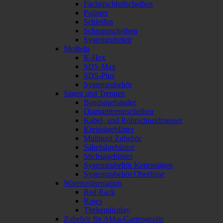
Fächerschleifscheiben
Polierer
Schleifen
Schruppscheiben
Systemzubehör
Meißeln
K-Hex
SDS-Max
SDS-Plus
Systemzubehör
Sägen und Trennen
Bandsägebänder
Diamanttrennscheiben
Kabel- und Rohrschneidmesser
Kreissägeblätter
Multitool Zubehör
Säbelsägeblätter
Stichsägeblätter
Systemzubehör Kettensägen
Systemzubehör Oberfräse
Warenpräsentation
Red Rack
Rows
Thekendisplay
Zubehör für Akku-Gartengeräte