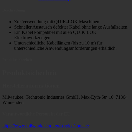
Beschreibung
Zur Verwendung mit QUIK-LOK Maschinen.
Schneller Austausch defekter Kabel ohne lange Ausfallzeiten.
Ein Kabel kompatibel mit allen QUIK-LOK
Elektrowerkzeugen.
Unterschiedliche Kabellängen (bis zu 10 m) für
unterschiedliche Anwendungsanforderungen erhältlich.
Produktsicherheit
Produktsicherheit
Herstellerinformationen
Milwaukee, Techtronic Industries GmbH, Max-Eyth-Str. 10, 71364
Winnenden
Verantwortliche Person in der EU
https://www.milwaukeetool.eu/service/contact/