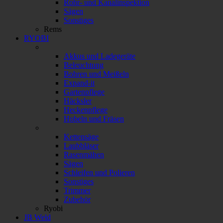
Rohr- und Kanalinspektion
Sägen
Sonstiges
Rems
RYOBI
Akkus und Ladegeräte
Beleuchtung
Bohren und Meißeln
Expand-it
Gartenpflege
Häcksler
Heckenpflege
Hobeln und Fräsen
Kettensäge
Laubbläser
Rasenmähen
Sägen
Schleifen und Polieren
Sonstiges
Trimmer
Zubehör
Ryobi
JB Weld