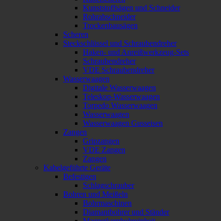
Kunststoffsägen und Schneider
Rohrabschneider
Trockenbausägen
Scheren
Steckschlüssel und Schraubendreher
Haken- und Anreißwerkzeug-Sets
Schraubendreher
VDE Schraubendreher
Wasserwaagen
Digitale Wasserwaagen
Teleskop-Wasserwaagen
Torpedo Wasserwaagen
Wasserwaagen
Wasserwaagen Gusseisen
Zangen
Gripzangen
VDE Zangen
Zangen
Kabelgeführte Geräte
Befestigen
Schlagschrauber
Bohren und Meißeln
Bohrmaschinen
Diamantbohrer und Ständer
Magnetkernbohreinheit