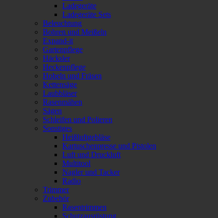
Ladegeräte
Ladegeräte Sets
Beleuchtung
Bohren und Meißeln
Expand-it
Gartenpflege
Häcksler
Heckenpflege
Hobeln und Fräsen
Kettensäge
Laubbläser
Rasenmähen
Sägen
Schleifen und Polieren
Sonstiges
Heißluftgebläse
Kartuschenpresse und Pistolen
Luft und Druckluft
Multitool
Nagler und Tacker
Radio
Trimmer
Zubehör
Rasentrimmen
Schutzausrüstung