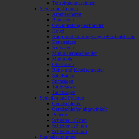
Teilspiralenmaschinen
Sägen und Trennen
Arbeitsscheren
Bandsägen
Gewindestangenschneider
Hobel
Kapp- und Gehrungssägen + Arbeitstische
Kettensägen
Kreissägen
Multimaterialschneider
Multitools
Oberfräsen
Rohr- und Kabelschneider
Säbelsägen
Stichsägen
Table Saws
Tauchsägen
Schleifen und Polieren
Geradschleifer
Geradschleifer, abgewinkelt
Polierer
Schleifer 115 mm
Schleifer 125 mm
Schleifer 230 mm
Staubabsaugungen