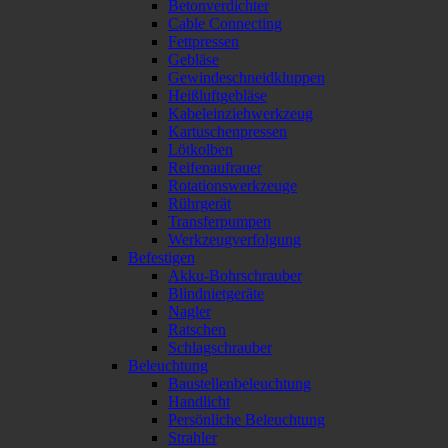
Betonverdichter
Cable Connecting
Fettpressen
Gebläse
Gewindeschneidkluppen
Heißluftgebläse
Kabeleinziehwerkzeug
Kartuschenpressen
Lötkolben
Reifenaufrauer
Rotationswerkzeuge
Rührgerät
Transferpumpen
Werkzeugverfolgung
Befestigen
Akku-Bohrschrauber
Blindnietgeräte
Nagler
Ratschen
Schlagschrauber
Beleuchtung
Baustellenbeleuchtung
Handlicht
Persönliche Beleuchtung
Strahler