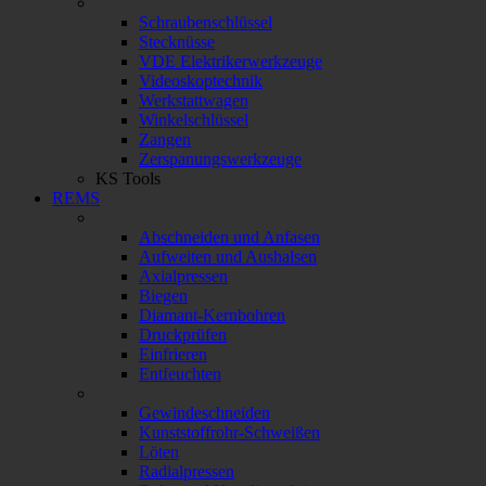
Schraubenschlüssel
Stecknüsse
VDE Elektrikerwerkzeuge
Videoskoptechnik
Werkstattwagen
Winkelschlüssel
Zangen
Zerspanungswerkzeuge
KS Tools
REMS
Abschneiden und Anfasen
Aufweiten und Aushalsen
Axialpressen
Biegen
Diamant-Kernbohren
Druckprüfen
Einfrieren
Entfeuchten
Gewindeschneiden
Kunststoffrohr-Schweißen
Löten
Radialpressen