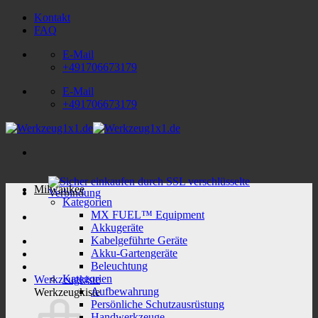
Zum
Kontakt
Inhalt
FAQ
springen
E-Mail
+491706673179
E-Mail
+491706673179
Milwaukee
Kategorien
MX FUEL™ Equipment
Akkugeräte
Kabelgeführte Geräte
Akku-Gartengeräte
Beleuchtung
Kategorien
Werkzeugkiste
Aufbewahrung
Werkzeugkiste
Persönliche Schutzausrüstung
Handwerkzeuge