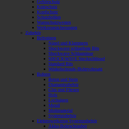
Gehörschutz
Knieschutz
Kopfschutz
Schutzbrillen
Warnschutzwesten
Werkzeugsicherungen
Zubehör
Befestigen
Nägel und Klammern
Shockwave schlagfeste Bits
Shockwave Schlagnüsse
SHOCKWAVE Steckschlüssel
Standard Bits
Winkelschraub-/Bohrvohrsatz
Bohren
Beton und Stein
Diamantzubehör
Glas und Fliesen
Holz
Lochsägen
Metall
Multimaterial
Systemzubehör
Elektrowerkzeug Systemzubehör
Akku-Bohrschrauber