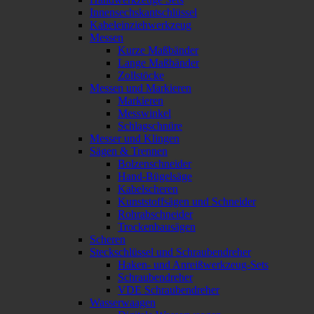
Innensechskantschlüssel
Kabeleinziehwerkzeug
Messen
Kurze Maßbänder
Lange Maßbänder
Zollstöcke
Messen und Markieren
Markieren
Messwinkel
Schlagschnüre
Messer und Klingen
Sägen & Trennen
Bolzenschneider
Hand-Bügelsäge
Kabelscheren
Kunststoffsägen und Schneider
Rohrabschneider
Trockenbausägen
Scheren
Steckschlüssel und Schraubendreher
Haken- und Anreißwerkzeug-Sets
Schraubendreher
VDE Schraubendreher
Wasserwaagen