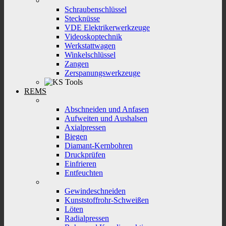
Schraubenschlüssel
Stecknüsse
VDE Elektrikerwerkzeuge
Videoskoptechnik
Werkstattwagen
Winkelschlüssel
Zangen
Zerspanungswerkzeuge
REMS
Abschneiden und Anfasen
Aufweiten und Aushalsen
Axialpressen
Biegen
Diamant-Kernbohren
Druckprüfen
Einfrieren
Entfeuchten
Gewindeschneiden
Kunststoffrohr-Schweißen
Löten
Radialpressen