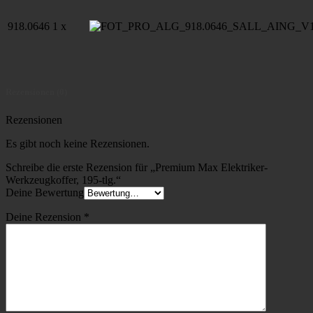
918.0646
1 x
Rezensionen (0)
Rezensionen
Es gibt noch keine Rezensionen.
Schreibe die erste Rezension für „Premium Max Elektriker-
Werkzeugkoffer, 195-tlg.“
Deine Bewertung
Deine Rezension
*