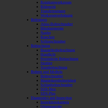
Rotationswerkzeuge
Rührgerät
Transferpumpen
Werkzeugverfolgung
Befestigen
Akku-Bohrschrauber
Blindnietgeräte
Nagler
Ratschen
Schlagschrauber
Beleuchtung
Baustellenbeleuchtung
Handlicht
Persönliche Beleuchtung
Strahler
Turmbeleuchtung
Bohren und Meißeln
Bohrschrauber
Magnetkernbohreinheit
Schlagbohrschrauber
SDS-Max
SDS-Plus
Diagnostics and Inspection
Inspektionskamera
Ortungsgeräte