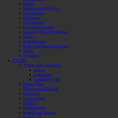
Biegen
Diamant-Kernbohren
Druckprüfen
Einfrieren
Entfeuchten
Gewindeschneiden
Kunststoffrohr-Schweißen
Löten
Radialpressen
Rohr- und Kanalinspektion
Sägen
Sonstiges
RYOBI
Akkus und Ladegeräte
Akkus
Ladegeräte
Ladegeräte Sets
Beleuchtung
Bohren und Meißeln
Expand-it
Gartenpflege
Häcksler
Heckenpflege
Hobeln und Fräsen
Kettensäge