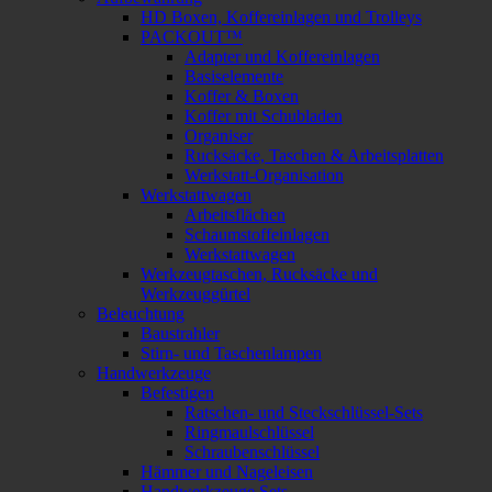
HD Boxen, Koffereinlagen und Trolleys
PACKOUT™
Adapter und Koffereinlagen
Basiselemente
Koffer & Boxen
Koffer mit Schubladen
Organiser
Rucksäcke, Taschen & Arbeitsplatten
Werkstatt-Organisation
Werkstattwagen
Arbeitsflächen
Schaumstoffeinlagen
Werkstattwagen
Werkzeugtaschen, Rucksäcke und
Werkzeuggürtel
Beleuchtung
Baustrahler
Stirn- und Taschenlampen
Handwerkzeuge
Befestigen
Ratschen- und Steckschlüssel-Sets
Ringmaulschlüssel
Schraubenschlüssel
Hämmer und Nageleisen
Handwerkzeuge Sets