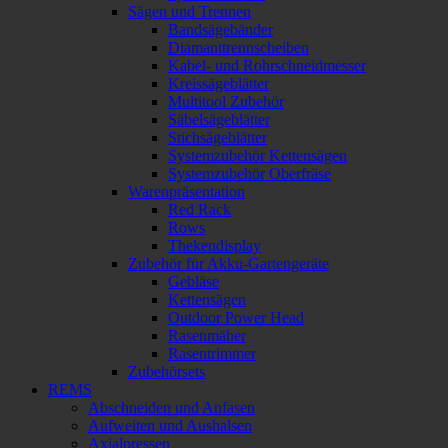
Sägen und Trennen
Bandsägebänder
Diamanttrennscheiben
Kabel- und Rohrschneidmesser
Kreissägeblätter
Multitool Zubehör
Säbelsägeblätter
Stichsägeblätter
Systemzubehör Kettensägen
Systemzubehör Oberfräse
Warenpräsentation
Red Rack
Rows
Thekendisplay
Zubehör für Akku-Gartengeräte
Gebläse
Kettensägen
Outdoor Power Head
Rasenmäher
Rasentrimmer
Zubehörsets
REMS
Abschneiden und Anfasen
Aufweiten und Aushalsen
Axialpressen