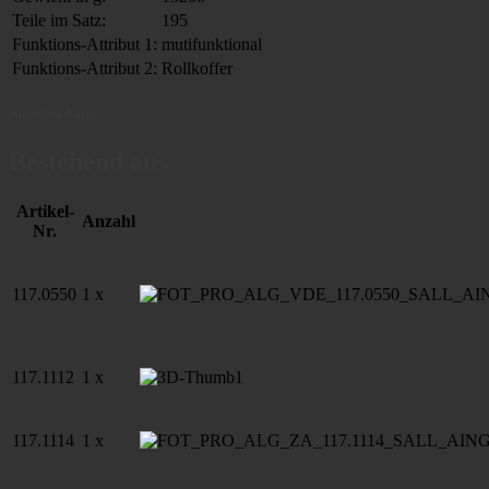
Teile im Satz:
195
Funktions-Attribut 1:
mutifunktional
Funktions-Attribut 2:
Rollkoffer
Bestehend aus
Bestehend aus
Artikel-
Anzahl
Nr.
117.0550
1 x
117.1112
1 x
117.1114
1 x