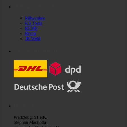
Werkzeuge von
Milwaukee
KS Tools
REMS
Ryobi
JB Weld
Versandanbieter
Kontakt
Werkzeug1x1 e.K.
Stephan Machotta