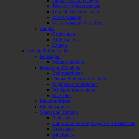
Digitale Wasserwaagen
Teleskop-Wasserwaagen
Torpedo Wasserwaagen
Wasserwaagen
Wasserwaagen Gusseisen
Zangen
Gripzangen
VDE Zangen
Zangen
Kabelgeführte Geräte
Befestigen
Schlagschrauber
Bohren und Meißeln
Bohrmaschinen
Diamantbohrer und Ständer
Magnetkernbohreinheit
Schlagbohrmaschinen
SDS-Plus
Mauernutfräsen
Meißelhammer
Sägen und Trennen
Bandsägen
Kapp- und Gehrungssägen + Arbeitstische
Kreissägen
Säbelsägen