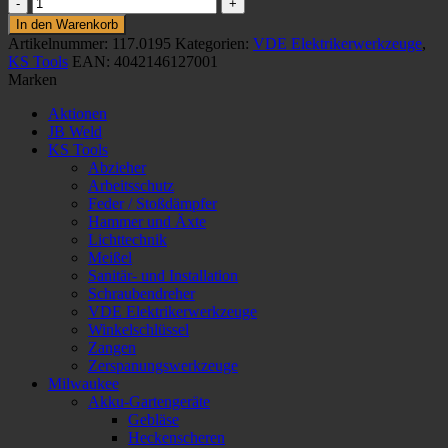
Premium
Max
In den Warenkorb
Elektriker-
Artikelnummer:
117.0195
Kategorien:
VDE Elektrikerwerkzeuge
,
Werkzeugkoffer,
KS Tools
EAN:
4042146127001
195-
Marken
tlg.
Menge
Aktionen
JB Weld
KS Tools
Abzieher
Arbeitsschutz
Feder / Stoßdämpfer
Hammer und Äxte
Lichttechnik
Meißel
Sanitär- und Installation
Schraubendreher
VDE Elektrikerwerkzeuge
Winkelschlüssel
Zangen
Zerspanungswerkzeuge
Milwaukee
Akku-Gartengeräte
Gebläse
Heckenscheren