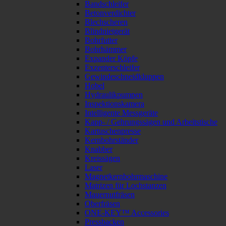
Bandschleifer
Betonverdichter
Blechscheren
Blindnietgerät
Bohrfutter
Bohrhämmer
Expander Köpfe
Exzenterschleifer
Gewindeschneidkluppen
Hobel
Hydraulikpumpen
Inspektionskamera
Intelligente Messgeräte
Kapp- / Gehrungssägen und Arbeitstische
Kartuschenpresse
Kernbohrständer
Knabber
Kreissägen
Laser
Magnetkernbohrmaschine
Matrizen für Lochstanzen
Mauernutfräsen
Oberfräsen
ONE-KEY™ Accessories
Pressbacken