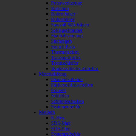
Presswerkzeuge
Ratschen
Rohrreiniger
Rohrständer
Sawzall Säbelsägen
Schlagschrauber
Staubabsaugung
Stichsägen
Switch Pack
Thermojacken
Transportkoffer
Trennschleifer
Winkelschleifer Zubehör
Materialabtrag
Diamantzubehör
Fächerschleifscheiben
Polierer
Schleifen
Schruppscheiben
Systemzubehör
Meißeln
K-Hex
SDS-Max
SDS-Plus
Systemzubehör