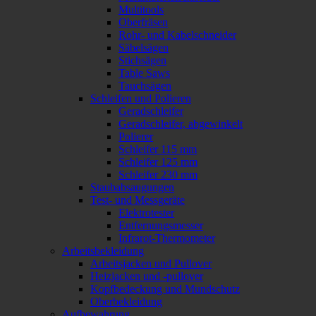
Multitools
Oberfräsen
Rohr- und Kabelschneider
Säbelsägen
Stichsägen
Table Saws
Tauchsägen
Schleifen und Polieren
Geradschleifer
Geradschleifer, abgewinkelt
Polierer
Schleifer 115 mm
Schleifer 125 mm
Schleifer 230 mm
Staubabsaugungen
Test- und Messgeräte
Elektrotester
Entfernungsmesser
Infrarot-Thermometer
Arbeitsbekleidung
Arbeitsjacken und Pullover
Heizjacken und -pullover
Kopfbedeckung und Mundschutz
Oberbekleidung
Aufbewahrung