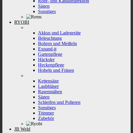
Rohr- und Kanalinspektion
Sägen
Sonstiges
RYOBI
Akkus und Ladegeräte
Beleuchtung
Bohren und Meißeln
Expand-it
Gartenpflege
Häcksler
Heckenpflege
Hobeln und Fräsen
Kettensäge
Laubbläser
Rasenmähen
Sägen
Schleifen und Polieren
Sonstiges
Trimmer
Zubehör
JB Weld