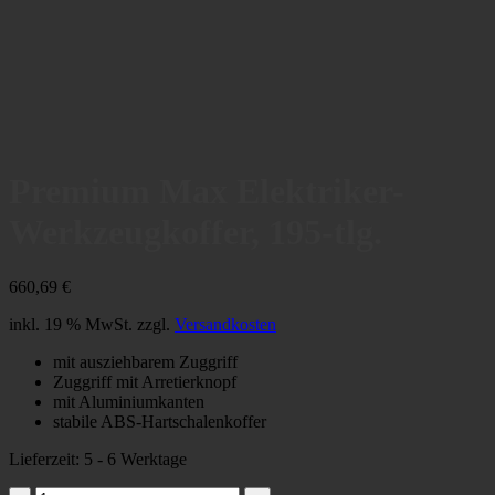
Premium Max Elektriker-
Werkzeugkoffer, 195-tlg.
660,69
€
inkl. 19 % MwSt.
zzgl.
Versandkosten
mit ausziehbarem Zuggriff
Zuggriff mit Arretierknopf
mit Aluminiumkanten
stabile ABS-Hartschalenkoffer
Lieferzeit:
5 - 6 Werktage