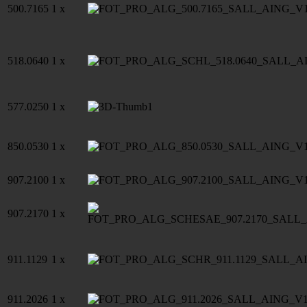
500.7165
1 x
518.0640
1 x
577.0250
1 x
850.0530
1 x
907.2100
1 x
907.2170
1 x
911.1129
1 x
911.2026
1 x