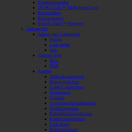
Kantenschneider
QUIK-LOK™ Multi-Head Tool
Rasenmäher
Rasentrimmer
Switch Tank™ Sprayers
Akkugeräte
Akkus und Ladegeräte
Akkus
Ladegeräte
Sets
Aktions-Sets
M12
M18
Andere
Akku-Kompressor
Betonverdichter
Cable Connecting
Fettpressen
Gebläse
Gewindeschneidkluppen
Heißluftgebläse
Kabeleinziehwerkzeug
Kartuschenpressen
Lötkolben
Reifenaufrauer