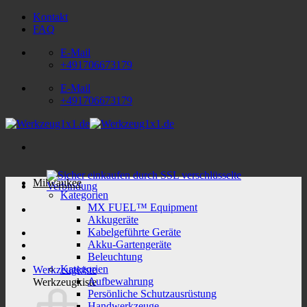
Zum
Kontakt
Inhalt
FAQ
springen
E-Mail
+491706673179
E-Mail
+491706673179
Milwaukee
Kategorien
MX FUEL™ Equipment
Akkugeräte
Kabelgeführte Geräte
Akku-Gartengeräte
Beleuchtung
Kategorien
Werkzeugkiste
Aufbewahrung
Werkzeugkiste
Persönliche Schutzausrüstung
Handwerkzeuge