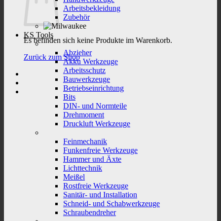
Arbeitsbekleidung
Zubehör
KS Tools
Es befinden sich keine Produkte im Warenkorb.
Abzieher
Zurück zum Shop
Akku Werkzeuge
Arbeitsschutz
Bauwerkzeuge
Betriebseinrichtung
Bits
DIN- und Normteile
Drehmoment
Druckluft Werkzeuge
Feinmechanik
Funkenfreie Werkzeuge
Hammer und Äxte
Lichttechnik
Meißel
Rostfreie Werkzeuge
Sanitär- und Installation
Schneid- und Schabwerkzeuge
Schraubendreher