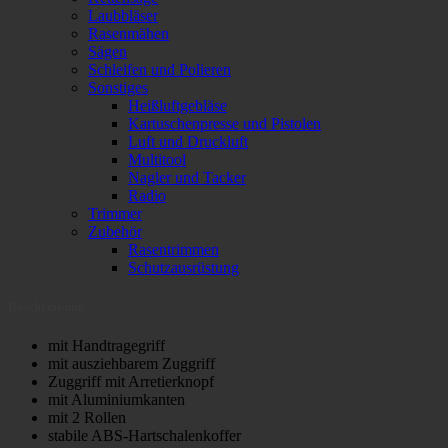
Laubbläser
Rasenmähen
Sägen
Schleifen und Polieren
Sonstiges
Heißluftgebläse
Kartuschenpresse und Pistolen
Luft und Druckluft
Multitool
Nagler und Tacker
Radio
Trimmer
Zubehör
Rasentrimmen
Schutzausrüstung
Beschreibung
mit Handtragegriff
mit ausziehbarem Zuggriff
Zuggriff mit Arretierknopf
mit Aluminiumkanten
mit 2 Rollen
stabile ABS-Hartschalenkoffer