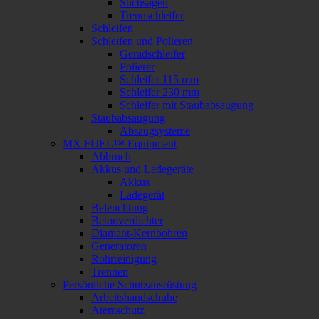
Stichsägen
Trennschleifer
Schleifen
Schleifen und Polieren
Geradschleifer
Polierer
Schleifer 115 mm
Schleifer 230 mm
Schleifer mit Staubabsaugung
Staubabsaugung
Absaugsysteme
MX FUEL™ Equipment
Abbruch
Akkus und Ladegeräte
Akkus
Ladegerät
Beleuchtung
Betonverdichter
Diamant-Kernbohren
Generatoren
Rohrreinigung
Trennen
Persönliche Schutzausrüstung
Arbeitshandschuhe
Atemschutz