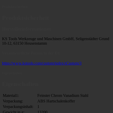
Produktsicherheit
Produktsicherheit
Herstellerinformationen
KS Tools Werkzeuge und Maschinen GmbH, Seligenstädter Grund
10-12, 63150 Heusenstamm
Verantwortliche Person in der EU
https://www.kstools.com/custom/index/sCustom/3
Eigenschaften
Eigenschaften
Material1:
Feinster Chrom Vanadium Stahl
Verpackung:
ABS Hartschalenkoffer
Verpackungsinhalt:
1
Gewicht in g:
13200