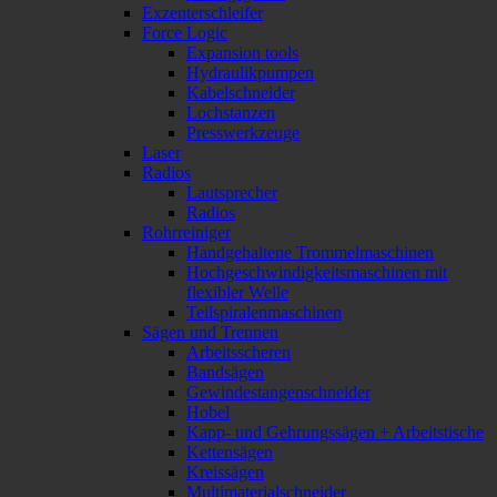
Exzenterschleifer
Force Logic
Expansion tools
Hydraulikpumpen
Kabelschneider
Lochstanzen
Presswerkzeuge
Laser
Radios
Lautsprecher
Radios
Rohrreiniger
Handgehaltene Trommelmaschinen
Hochgeschwindigkeitsmaschinen mit
flexibler Welle
Teilspiralenmaschinen
Sägen und Trennen
Arbeitsscheren
Bandsägen
Gewindestangenschneider
Hobel
Kapp- und Gehrungssägen + Arbeitstische
Kettensägen
Kreissägen
Multimaterialschneider