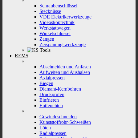
Schraubenschlüssel
Stecknüsse
VDE Elektrikerwerkzeuge
Videoskoptechnik
Werkstattwagen
Winkelschlüssel
Zangen
Zerspanungswerkzeuge
REMS
Abschneiden und Anfasen
Aufweiten und Aushalsen
Axialpressen
Biegen
Diamant-Kernbohren
Druckprüfen
Einfrieren
Entfeuchten
Gewindeschneiden
Kunststoffrohr-Schweißen
Löten
Radialpressen