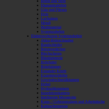
Beton und Stein
Diamantzubehör
Glas und Fliesen
Holz
Lochsägen
Metall
Multimaterial
Systemzubehör
Elektrowerkzeug Systemzubehör
Akku-Bohrschrauber
Bandschleifer
Betonverdichter
Blechscheren
Blindnietgerät
Bohrfutter
Bohrhämmer
Expander Köpfe
Exzenterschleifer
Gewindeschneidkluppen
Hobel
Hydraulikpumpen
Inspektionskamera
Intelligente Messgeräte
Kapp- / Gehrungssägen und Arbeitstische
Kartuschenpresse