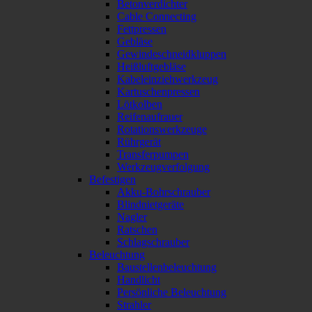
Betonverdichter
Cable Connecting
Fettpressen
Gebläse
Gewindeschneidkluppen
Heißluftgebläse
Kabeleinziehwerkzeug
Kartuschenpressen
Lötkolben
Reifenaufrauer
Rotationswerkzeuge
Rührgerät
Transferpumpen
Werkzeugverfolgung
Befestigen
Akku-Bohrschrauber
Blindnietgeräte
Nagler
Ratschen
Schlagschrauber
Beleuchtung
Baustellenbeleuchtung
Handlicht
Persönliche Beleuchtung
Strahler