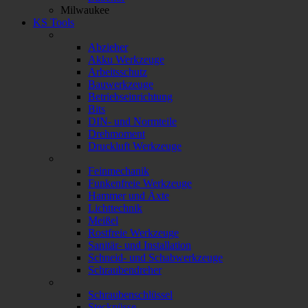
Milwaukee
KS Tools
Abzieher
Akku Werkzeuge
Arbeitsschutz
Bauwerkzeuge
Betriebseinrichtung
Bits
DIN- und Normteile
Drehmoment
Druckluft Werkzeuge
Feinmechanik
Funkenfreie Werkzeuge
Hammer und Äxte
Lichttechnik
Meißel
Rostfreie Werkzeuge
Sanitär- und Installation
Schneid- und Schabwerkzeuge
Schraubendreher
Schraubenschlüssel
Stecknüsse