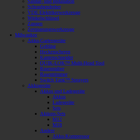
Sanitär- und Installation
Schraubendreher
VDE Elektrikerwerkzeuge
Winkelschlüssel
Zangen
Zerspanungswerkzeuge
Milwaukee
Akku-Gartengeräte
Gebläse
Heckenscheren
Kantenschneider
QUIK-LOK™ Multi-Head Tool
Rasenmäher
Rasentrimmer
Switch Tank™ Sprayers
Akkugeräte
Akkus und Ladegeräte
Akkus
Ladegeräte
Sets
Aktions-Sets
M12
M18
Andere
Akku-Kompressor