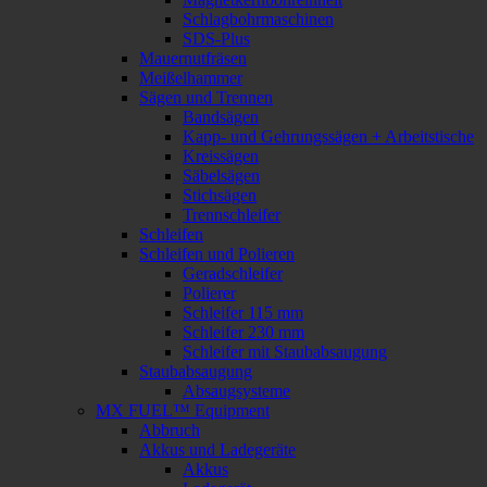
Schlagbohrmaschinen
SDS-Plus
Mauernutfräsen
Meißelhammer
Sägen und Trennen
Bandsägen
Kapp- und Gehrungssägen + Arbeitstische
Kreissägen
Säbelsägen
Stichsägen
Trennschleifer
Schleifen
Schleifen und Polieren
Geradschleifer
Polierer
Schleifer 115 mm
Schleifer 230 mm
Schleifer mit Staubabsaugung
Staubabsaugung
Absaugsysteme
MX FUEL™ Equipment
Abbruch
Akkus und Ladegeräte
Akkus