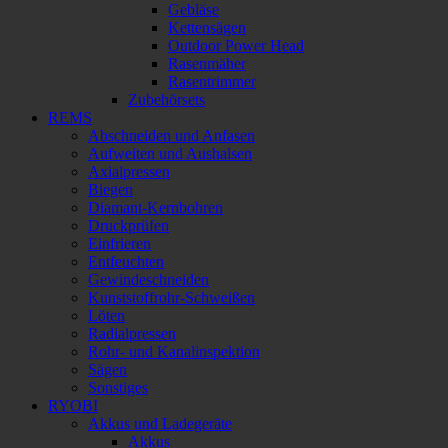
Gebläse
Kettensägen
Outdoor Power Head
Rasenmäher
Rasentrimmer
Zubehörsets
REMS
Abschneiden und Anfasen
Aufweiten und Aushalsen
Axialpressen
Biegen
Diamant-Kernbohren
Druckprüfen
Einfrieren
Entfeuchten
Gewindeschneiden
Kunststoffrohr-Schweißen
Löten
Radialpressen
Rohr- und Kanalinspektion
Sägen
Sonstiges
RYOBI
Akkus und Ladegeräte
Akkus