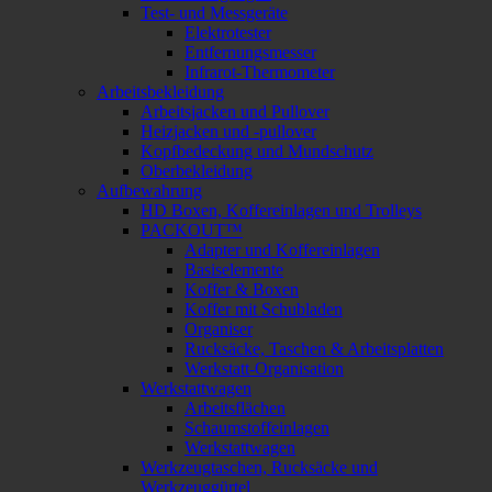
Test- und Messgeräte
Elektrotester
Entfernungsmesser
Infrarot-Thermometer
Arbeitsbekleidung
Arbeitsjacken und Pullover
Heizjacken und -pullover
Kopfbedeckung und Mundschutz
Oberbekleidung
Aufbewahrung
HD Boxen, Koffereinlagen und Trolleys
PACKOUT™
Adapter und Koffereinlagen
Basiselemente
Koffer & Boxen
Koffer mit Schubladen
Organiser
Rucksäcke, Taschen & Arbeitsplatten
Werkstatt-Organisation
Werkstattwagen
Arbeitsflächen
Schaumstoffeinlagen
Werkstattwagen
Werkzeugtaschen, Rucksäcke und
Werkzeuggürtel