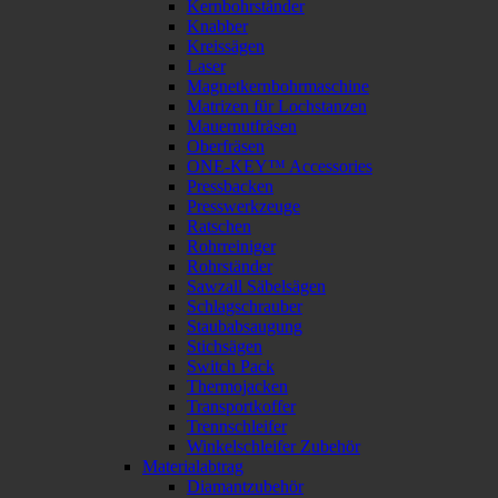
Kernbohrständer
Knabber
Kreissägen
Laser
Magnetkernbohrmaschine
Matrizen für Lochstanzen
Mauernutfräsen
Oberfräsen
ONE-KEY™ Accessories
Pressbacken
Presswerkzeuge
Ratschen
Rohrreiniger
Rohrständer
Sawzall Säbelsägen
Schlagschrauber
Staubabsaugung
Stichsägen
Switch Pack
Thermojacken
Transportkoffer
Trennschleifer
Winkelschleifer Zubehör
Materialabtrag
Diamantzubehör