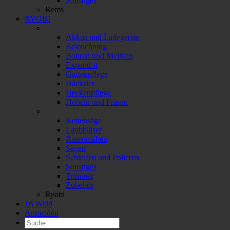
Sonstiges
Rems
RYOBI
Akkus und Ladegeräte
Beleuchtung
Bohren und Meißeln
Expand-it
Gartenpflege
Häcksler
Heckenpflege
Hobeln und Fräsen
Kettensäge
Laubbläser
Rasenmähen
Sägen
Schleifen und Polieren
Sonstiges
Trimmer
Zubehör
Ryobi
JB Weld
Anmelden
Suchen