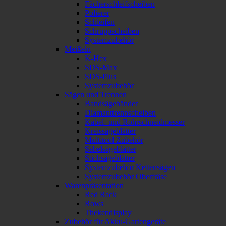
Fächerschleifscheiben
Polierer
Schleifen
Schruppscheiben
Systemzubehör
Meißeln
K-Hex
SDS-Max
SDS-Plus
Systemzubehör
Sägen und Trennen
Bandsägebänder
Diamanttrennscheiben
Kabel- und Rohrschneidmesser
Kreissägeblätter
Multitool Zubehör
Säbelsägeblätter
Stichsägeblätter
Systemzubehör Kettensägen
Systemzubehör Oberfräse
Warenpräsentation
Red Rack
Rows
Thekendisplay
Zubehör für Akku-Gartengeräte