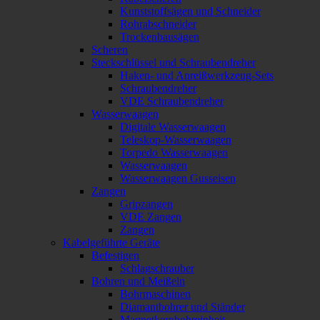
Kunststoffsägen und Schneider
Rohrabschneider
Trockenbausägen
Scheren
Steckschlüssel und Schraubendreher
Haken- und Anreißwerkzeug-Sets
Schraubendreher
VDE Schraubendreher
Wasserwaagen
Digitale Wasserwaagen
Teleskop-Wasserwaagen
Torpedo Wasserwaagen
Wasserwaagen
Wasserwaagen Gusseisen
Zangen
Gripzangen
VDE Zangen
Zangen
Kabelgeführte Geräte
Befestigen
Schlagschrauber
Bohren und Meißeln
Bohrmaschinen
Diamantbohrer und Ständer
Magnetkernbohreinheit