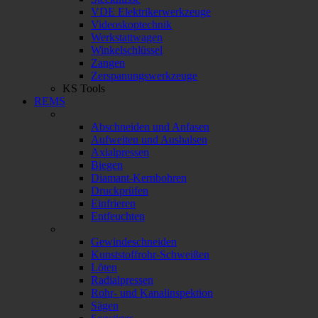
VDE Elektrikerwerkzeuge
Videoskoptechnik
Werkstattwagen
Winkelschlüssel
Zangen
Zerspanungswerkzeuge
KS Tools
REMS
Abschneiden und Anfasen
Aufweiten und Aushalsen
Axialpressen
Biegen
Diamant-Kernbohren
Druckprüfen
Einfrieren
Entfeuchten
Gewindeschneiden
Kunststoffrohr-Schweißen
Löten
Radialpressen
Rohr- und Kanalinspektion
Sägen