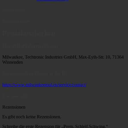
Beschreibung
Produktsicherheit
Produktsicherheit
Herstellerinformationen
Milwaukee, Techtronic Industries GmbH, Max-Eyth-Str. 10, 71364
Winnenden
Verantwortliche Person in der EU
https://www.milwaukeetool.eu/service/contact/
Rezensionen (0)
Rezensionen
Es gibt noch keine Rezensionen.
Schreibe die erste Rezension für „Prem. Schleif.Schwing.“