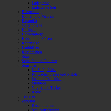
Ladegeräte
Ladegeräte Sets
Beleuchtung
Bohren und Meißeln
Expand-it
Gartenpflege
Häcksler
Heckenpflege
Hobeln und Fräsen
Kettensäge
Laubbläser
Rasenmähen
Sägen
Schleifen und Polieren
Sonstiges
Heißluftgebläse
Kartuschenpresse und Pistolen
Luft und Druckluft
Multitool
Nagler und Tacker
Radio
Trimmer
Zubehör
Rasentrimmen
Schutzausrüstung