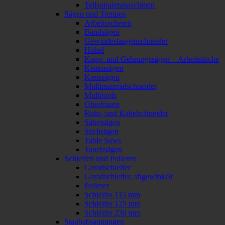
Teilspiralenmaschinen
Sägen und Trennen
Arbeitsscheren
Bandsägen
Gewindestangenschneider
Hobel
Kapp- und Gehrungssägen + Arbeitstische
Kettensägen
Kreissägen
Multimaterialschneider
Multitools
Oberfräsen
Rohr- und Kabelschneider
Säbelsägen
Stichsägen
Table Saws
Tauchsägen
Schleifen und Polieren
Geradschleifer
Geradschleifer, abgewinkelt
Polierer
Schleifer 115 mm
Schleifer 125 mm
Schleifer 230 mm
Staubabsaugungen