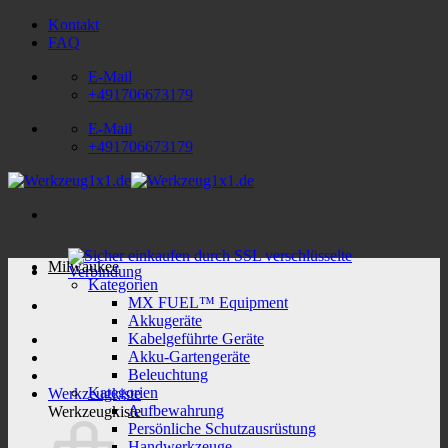
Zum
Kontakt
Inhalt
FAQ
springen
E-Mail
+491706673179
E-Mail
+491706673179
Milwaukee
Kategorien
MX FUEL™ Equipment
Akkugeräte
Kabelgeführte Geräte
Akku-Gartengeräte
Beleuchtung
Kategorien
Werkzeugkiste
Aufbewahrung
Werkzeugkiste
Persönliche Schutzausrüstung
Handwerkzeuge