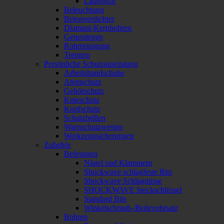
Ladegerät
Beleuchtung
Betonverdichter
Diamant-Kernbohren
Generatoren
Rohrreinigung
Trennen
Persönliche Schutzausrüstung
Arbeitshandschuhe
Atemschutz
Gehörschutz
Knieschutz
Kopfschutz
Schutzbrillen
Warnschutzwesten
Werkzeugsicherungen
Zubehör
Befestigen
Nägel und Klammern
Shockwave schlagfeste Bits
Shockwave Schlagnüsse
SHOCKWAVE Steckschlüssel
Standard Bits
Winkelschraub-/Bohrvohrsatz
Bohren