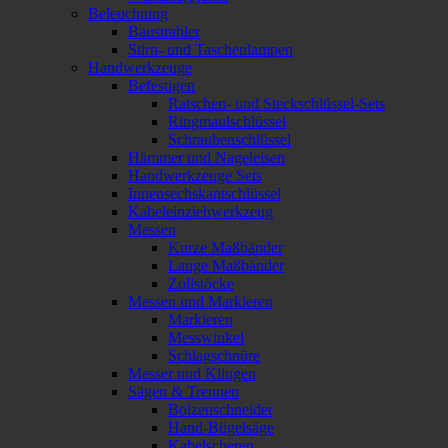
Beleuchtung
Baustrahler
Stirn- und Taschenlampen
Handwerkzeuge
Befestigen
Ratschen- und Steckschlüssel-Sets
Ringmaulschlüssel
Schraubenschlüssel
Hämmer und Nageleisen
Handwerkzeuge Sets
Innensechskantschlüssel
Kabeleinziehwerkzeug
Messen
Kurze Maßbänder
Lange Maßbänder
Zollstöcke
Messen und Markieren
Markieren
Messwinkel
Schlagschnüre
Messer und Klingen
Sägen & Trennen
Bolzenschneider
Hand-Bügelsäge
Kabelscheren