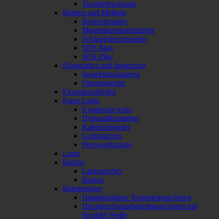
Turmbeleuchtung
Bohren und Meißeln
Bohrschrauber
Magnetkernbohreinheit
Schlagbohrschrauber
SDS-Max
SDS-Plus
Diagnostics and Inspection
Inspektionskamera
Ortungsgeräte
Exzenterschleifer
Force Logic
Expansion tools
Hydraulikpumpen
Kabelschneider
Lochstanzen
Presswerkzeuge
Laser
Radios
Lautsprecher
Radios
Rohrreiniger
Handgehaltene Trommelmaschinen
Hochgeschwindigkeitsmaschinen mit
flexibler Welle