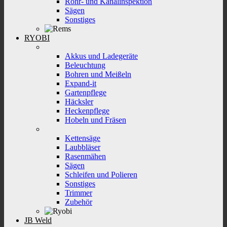
Rohr- und Kanalinspektion
Sägen
Sonstiges
RYOBI
Akkus und Ladegeräte
Beleuchtung
Bohren und Meißeln
Expand-it
Gartenpflege
Häcksler
Heckenpflege
Hobeln und Fräsen
Kettensäge
Laubbläser
Rasenmähen
Sägen
Schleifen und Polieren
Sonstiges
Trimmer
Zubehör
JB Weld