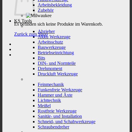
Arbeitsbekleidung
Zubehör
KS Tools
Es befinden sich keine Produkte im Warenkorb.
Abzieher
Zurück zum Shop
Akku Werkzeuge
Arbeitsschutz
Bauwerkzeuge
Betriebseinrichtung
Bits
DIN- und Normteile
Drehmoment
Druckluft Werkzeuge
Feinmechanik
Funkenfreie Werkzeuge
Hammer und Äxte
Lichttechnik
Meißel
Rostfreie Werkzeuge
Sanitär- und Installation
Schneid- und Schabwerkzeuge
Schraubendreher