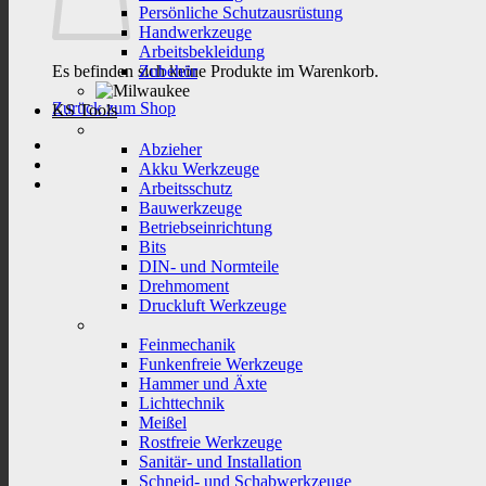
Persönliche Schutzausrüstung
Handwerkzeuge
Arbeitsbekleidung
Es befinden sich keine Produkte im Warenkorb.
Zubehör
Zurück zum Shop
KS Tools
Abzieher
Akku Werkzeuge
Arbeitsschutz
Bauwerkzeuge
Betriebseinrichtung
Bits
DIN- und Normteile
Drehmoment
Druckluft Werkzeuge
Feinmechanik
Funkenfreie Werkzeuge
Hammer und Äxte
Lichttechnik
Meißel
Rostfreie Werkzeuge
Sanitär- und Installation
Schneid- und Schabwerkzeuge