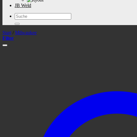
JB Weld
Suchen
nach:
Start
/
Milwaukee
Filter