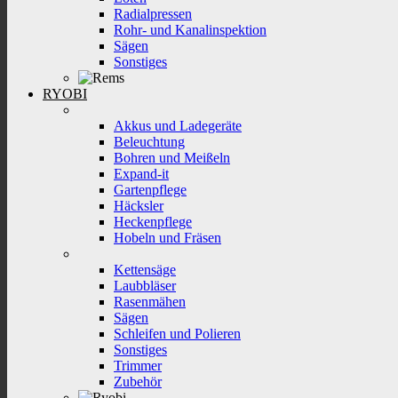
Radialpressen
Rohr- und Kanalinspektion
Sägen
Sonstiges
RYOBI
Akkus und Ladegeräte
Beleuchtung
Bohren und Meißeln
Expand-it
Gartenpflege
Häcksler
Heckenpflege
Hobeln und Fräsen
Kettensäge
Laubbläser
Rasenmähen
Sägen
Schleifen und Polieren
Sonstiges
Trimmer
Zubehör