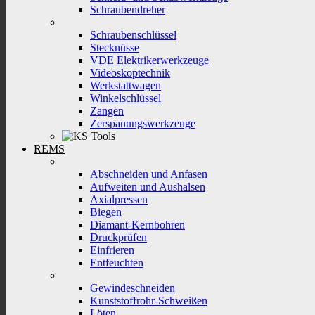
Schraubendreher
Schraubenschlüssel
Stecknüsse
VDE Elektrikerwerkzeuge
Videoskoptechnik
Werkstattwagen
Winkelschlüssel
Zangen
Zerspanungswerkzeuge
REMS
Abschneiden und Anfasen
Aufweiten und Aushalsen
Axialpressen
Biegen
Diamant-Kernbohren
Druckprüfen
Einfrieren
Entfeuchten
Gewindeschneiden
Kunststoffrohr-Schweißen
Löten