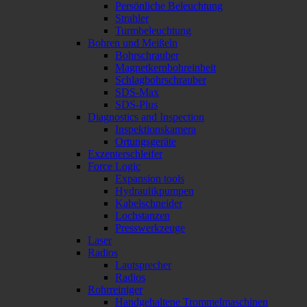
Persönliche Beleuchtung
Strahler
Turmbeleuchtung
Bohren und Meißeln
Bohrschrauber
Magnetkernbohreinheit
Schlagbohrschrauber
SDS-Max
SDS-Plus
Diagnostics and Inspection
Inspektionskamera
Ortungsgeräte
Exzenterschleifer
Force Logic
Expansion tools
Hydraulikpumpen
Kabelschneider
Lochstanzen
Presswerkzeuge
Laser
Radios
Lautsprecher
Radios
Rohrreiniger
Handgehaltene Trommelmaschinen