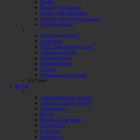
Meißel
Rostfreie Werkzeuge
Sanitär- und Installation
Schneid- und Schabwerkzeuge
Schraubendreher
Schraubenschlüssel
Stecknüsse
VDE Elektrikerwerkzeuge
Videoskoptechnik
Werkstattwagen
Winkelschlüssel
Zangen
Zerspanungswerkzeuge
KS Tools
REMS
Abschneiden und Anfasen
Aufweiten und Aushalsen
Axialpressen
Biegen
Diamant-Kernbohren
Druckprüfen
Einfrieren
Entfeuchten