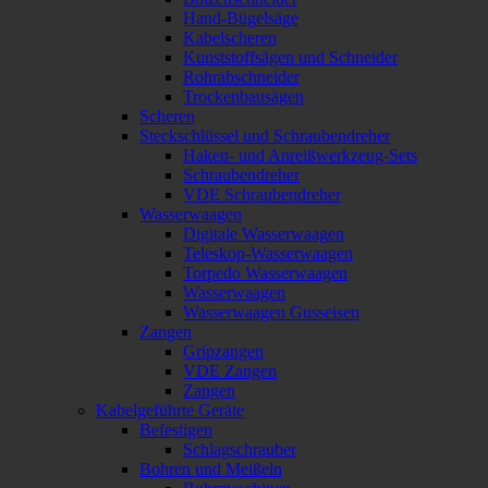
Hand-Bügelsäge
Kabelscheren
Kunststoffsägen und Schneider
Rohrabschneider
Trockenbausägen
Scheren
Steckschlüssel und Schraubendreher
Haken- und Anreißwerkzeug-Sets
Schraubendreher
VDE Schraubendreher
Wasserwaagen
Digitale Wasserwaagen
Teleskop-Wasserwaagen
Torpedo Wasserwaagen
Wasserwaagen
Wasserwaagen Gusseisen
Zangen
Gripzangen
VDE Zangen
Zangen
Kabelgeführte Geräte
Befestigen
Schlagschrauber
Bohren und Meißeln