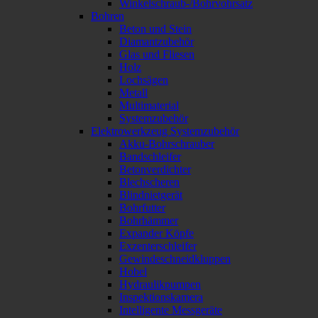
Winkelschraub-/Bohrvohrsatz
Bohren
Beton und Stein
Diamantzubehör
Glas und Fliesen
Holz
Lochsägen
Metall
Multimaterial
Systemzubehör
Elektrowerkzeug Systemzubehör
Akku-Bohrschrauber
Bandschleifer
Betonverdichter
Blechscheren
Blindnietgerät
Bohrfutter
Bohrhämmer
Expander Köpfe
Exzenterschleifer
Gewindeschneidkluppen
Hobel
Hydraulikpumpen
Inspektionskamera
Intelligente Messgeräte