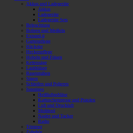
Akkus und Ladegeräte
Akkus
Ladegeräte
Ladegeräte Sets
Beleuchtung
Bohren und Meißeln
Expand-it
Gartenpflege
Häcksler
Heckenpflege
Hobeln und Fräsen
Kettensäge
Laubbläser
Rasenmähen
Sägen
Schleifen und Polieren
Sonstiges
Heißluftgebläse
Kartuschenpresse und Pistolen
Luft und Druckluft
Multitool
Nagler und Tacker
Radio
Trimmer
Zubehör