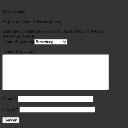
Rezensionen (0)
Rezensionen
Es gibt noch keine Rezensionen.
Schreibe die erste Rezension für „M18 FUEL™ AKKU-
RASENMÄHER“
Deine Bewertung
Deine Rezension
*
Name
*
E-Mail
*