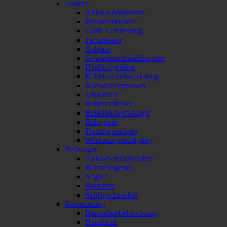
Andere
Akku-Kompressor
Betonverdichter
Cable Connecting
Fettpressen
Gebläse
Gewindeschneidkluppen
Heißluftgebläse
Kabeleinziehwerkzeug
Kartuschenpressen
Lötkolben
Reifenaufrauer
Rotationswerkzeuge
Rührgerät
Transferpumpen
Werkzeugverfolgung
Befestigen
Akku-Bohrschrauber
Blindnietgeräte
Nagler
Ratschen
Schlagschrauber
Beleuchtung
Baustellenbeleuchtung
Handlicht