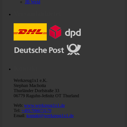
JB Weld
Versandanbieter
Kontakt
Werkzeug1x1 e.K.
Stephan Machotta
Thurländer Dorfstraße 33
06779 Raguhn-Jeßnitz OT Thurland
Web:
www.werkzeug1x1.de
Tel:
+491706673179
Email:
kontakt@werkzeug1x1.de