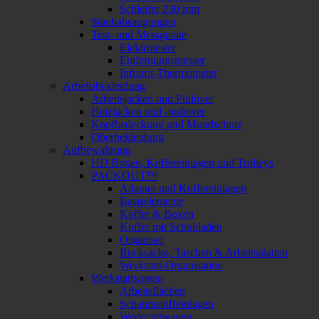
Schleifer 230 mm
Staubabsaugungen
Test- und Messgeräte
Elektrotester
Entfernungsmesser
Infrarot-Thermometer
Arbeitsbekleidung
Arbeitsjacken und Pullover
Heizjacken und -pullover
Kopfbedeckung und Mundschutz
Oberbekleidung
Aufbewahrung
HD Boxen, Koffereinlagen und Trolleys
PACKOUT™
Adapter und Koffereinlagen
Basiselemente
Koffer & Boxen
Koffer mit Schubladen
Organiser
Rucksäcke, Taschen & Arbeitsplatten
Werkstatt-Organisation
Werkstattwagen
Arbeitsflächen
Schaumstoffeinlagen
Werkstattwagen