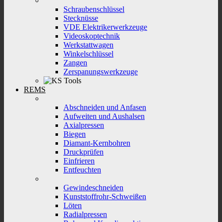
Schraubenschlüssel
Stecknüsse
VDE Elektrikerwerkzeuge
Videoskoptechnik
Werkstattwagen
Winkelschlüssel
Zangen
Zerspanungswerkzeuge
REMS
Abschneiden und Anfasen
Aufweiten und Aushalsen
Axialpressen
Biegen
Diamant-Kernbohren
Druckprüfen
Einfrieren
Entfeuchten
Gewindeschneiden
Kunststoffrohr-Schweißen
Löten
Radialpressen