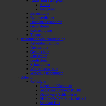
Akkus und Ladegeräte
Akkus
Ladegerät
Beleuchtung
Betonverdichter
Diamant-Kernbohren
Generatoren
Rohrreinigung
Trennen
Persönliche Schutzausrüstung
Arbeitshandschuhe
Atemschutz
Gehörschutz
Knieschutz
Kopfschutz
Schutzbrillen
Warnschutzwesten
Werkzeugsicherungen
Zubehör
Befestigen
Nägel und Klammern
Shockwave schlagfeste Bits
Shockwave Schlagnüsse
SHOCKWAVE Steckschlüssel
Standard Bits