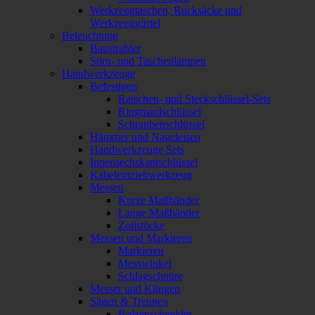
Werkzeugtaschen, Rucksäcke und
Werkzeuggürtel
Beleuchtung
Baustrahler
Stirn- und Taschenlampen
Handwerkzeuge
Befestigen
Ratschen- und Steckschlüssel-Sets
Ringmaulschlüssel
Schraubenschlüssel
Hämmer und Nageleisen
Handwerkzeuge Sets
Innensechskantschlüssel
Kabeleinziehwerkzeug
Messen
Kurze Maßbänder
Lange Maßbänder
Zollstöcke
Messen und Markieren
Markieren
Messwinkel
Schlagschnüre
Messer und Klingen
Sägen & Trennen
Bolzenschneider