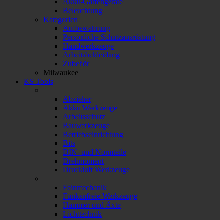
Akku-Gartengeräte
Beleuchtung
Kategorien
Aufbewahrung
Persönliche Schutzausrüstung
Handwerkzeuge
Arbeitsbekleidung
Zubehör
Milwaukee
KS Tools
Abzieher
Akku Werkzeuge
Arbeitsschutz
Bauwerkzeuge
Betriebseinrichtung
Bits
DIN- und Normteile
Drehmoment
Druckluft Werkzeuge
Feinmechanik
Funkenfreie Werkzeuge
Hammer und Äxte
Lichttechnik