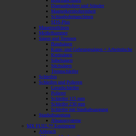
Bohrmaschinen
Diamantbohrer und Ständer
Magnetkernbohreinheit
Schlagbohrmaschinen
SDS-Plus
Mauernutfräsen
Meißelhammer
Sägen und Trennen
Bandsägen
Kapp- und Gehrungssägen + Arbeitstische
Kreissägen
Säbelsägen
Stichsägen
Trennschleifer
Schleifen
Schleifen und Polieren
Geradschleifer
Polierer
Schleifer 115 mm
Schleifer 230 mm
Schleifer mit Staubabsaugung
Staubabsaugung
Absaugsysteme
MX FUEL™ Equipment
Abbruch