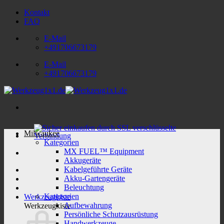
Zum
Kontakt
Inhalt
FAQ
springen
E-Mail
+491706673179
E-Mail
+491706673179
Milwaukee
Kategorien
MX FUEL™ Equipment
Akkugeräte
Kabelgeführte Geräte
Akku-Gartengeräte
Beleuchtung
Kategorien
Werkzeugkiste
Aufbewahrung
Werkzeugkiste
Persönliche Schutzausrüstung
Handwerkzeuge