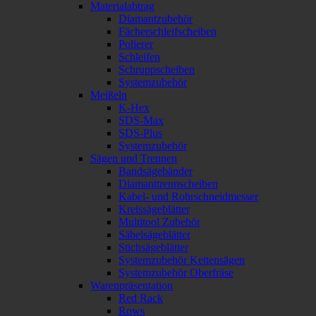
Materialabtrag
Diamantzubehör
Fächerschleifscheiben
Polierer
Schleifen
Schruppscheiben
Systemzubehör
Meißeln
K-Hex
SDS-Max
SDS-Plus
Systemzubehör
Sägen und Trennen
Bandsägebänder
Diamanttrennscheiben
Kabel- und Rohrschneidmesser
Kreissägeblätter
Multitool Zubehör
Säbelsägeblätter
Stichsägeblätter
Systemzubehör Kettensägen
Systemzubehör Oberfräse
Warenpräsentation
Red Rack
Rows