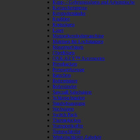
Kapp- / Gehrungssägen und Arbeitstische
Kartuschenpresse
Kernbohrständer
Knabber
Kreissägen
Laser
Magnetkernbohrmaschine
Matrizen für Lochstanzen
Mauernutfräsen
Oberfräsen
ONE-KEY™ Accessories
Pressbacken
Presswerkzeuge
Ratschen
Rohrreiniger
Rohrständer
Sawzall Säbelsägen
Schlagschrauber
Staubabsaugung
Stichsägen
Switch Pack
Thermojacken
Transportkoffer
Trennschleifer
Winkelschleifer Zubehör