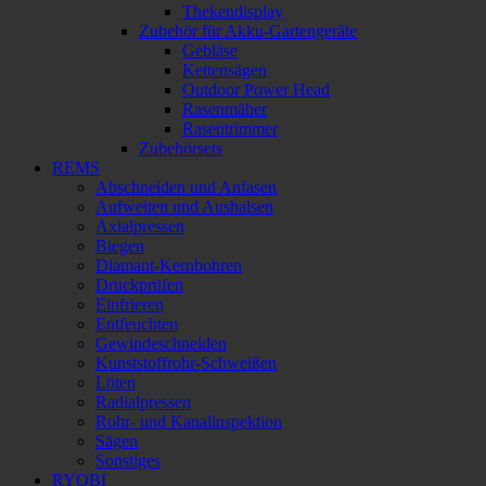
Thekendisplay
Zubehör für Akku-Gartengeräte
Gebläse
Kettensägen
Outdoor Power Head
Rasenmäher
Rasentrimmer
Zubehörsets
REMS
Abschneiden und Anfasen
Aufweiten und Aushalsen
Axialpressen
Biegen
Diamant-Kernbohren
Druckprüfen
Einfrieren
Entfeuchten
Gewindeschneiden
Kunststoffrohr-Schweißen
Löten
Radialpressen
Rohr- und Kanalinspektion
Sägen
Sonstiges
RYOBI