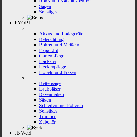
Rohr- und Kanalinspektion
Sägen
Sonstiges
RYOBI
Akkus und Ladegeräte
Beleuchtung
Bohren und Meißeln
Expand-it
Gartenpflege
Häcksler
Heckenpflege
Hobeln und Fräsen
Kettensäge
Laubbläser
Rasenmähen
Sägen
Schleifen und Polieren
Sonstiges
Trimmer
Zubehör
JB Weld