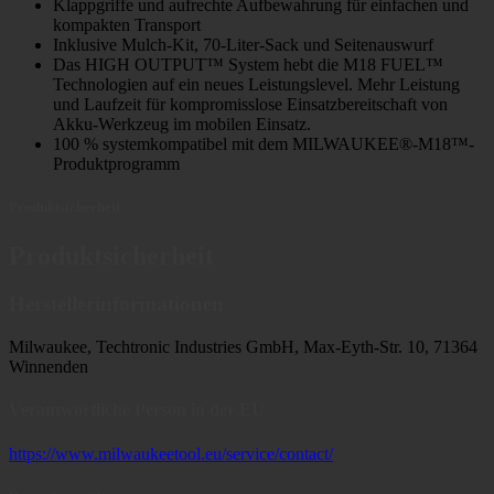
Klappgriffe und aufrechte Aufbewahrung für einfachen und
kompakten Transport
Inklusive Mulch-Kit, 70-Liter-Sack und Seitenauswurf
Das HIGH OUTPUT™ System hebt die M18 FUEL™
Technologien auf ein neues Leistungslevel. Mehr Leistung
und Laufzeit für kompromisslose Einsatzbereitschaft von
Akku-Werkzeug im mobilen Einsatz.
100 % systemkompatibel mit dem MILWAUKEE®-M18™-
Produktprogramm
Produktsicherheit
Produktsicherheit
Herstellerinformationen
Milwaukee, Techtronic Industries GmbH, Max-Eyth-Str. 10, 71364
Winnenden
Verantwortliche Person in der EU
https://www.milwaukeetool.eu/service/contact/