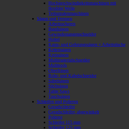
Hochgeschwindigkeitsmaschinen mit
flexibler Welle
Teilspiralenmaschinen
Sägen und Trennen
Arbeitsscheren
Bandsägen
Gewindestangenschneider
Hobel
Kapp- und Gehrungssägen + Arbeitstische
Kettensägen
Kreissägen
Multimaterialschneider
Multitools
Oberfräsen
Rohr- und Kabelschneider
Säbelsägen
Stichsägen
Table Saws
Tauchsägen
Schleifen und Polieren
Geradschleifer
Geradschleifer, abgewinkelt
Polierer
Schleifer 115 mm
Schleifer 125 mm