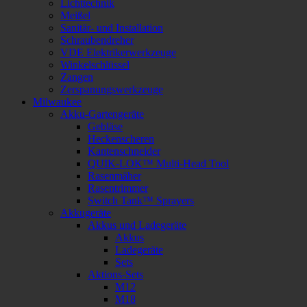
Lichttechnik
Meißel
Sanitär- und Installation
Schraubendreher
VDE Elektrikerwerkzeuge
Winkelschlüssel
Zangen
Zerspanungswerkzeuge
Milwaukee
Akku-Gartengeräte
Gebläse
Heckenscheren
Kantenschneider
QUIK-LOK™ Multi-Head Tool
Rasenmäher
Rasentrimmer
Switch Tank™ Sprayers
Akkugeräte
Akkus und Ladegeräte
Akkus
Ladegeräte
Sets
Aktions-Sets
M12
M18