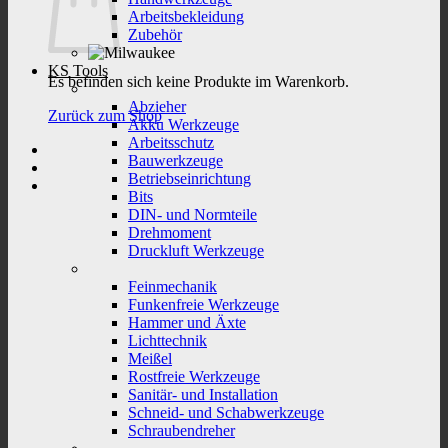
Arbeitsbekleidung
Zubehör
KS Tools
Es befinden sich keine Produkte im Warenkorb.
Abzieher
Zurück zum Shop
Akku Werkzeuge
Arbeitsschutz
Bauwerkzeuge
Betriebseinrichtung
Bits
DIN- und Normteile
Drehmoment
Druckluft Werkzeuge
Feinmechanik
Funkenfreie Werkzeuge
Hammer und Äxte
Lichttechnik
Meißel
Rostfreie Werkzeuge
Sanitär- und Installation
Schneid- und Schabwerkzeuge
Schraubendreher