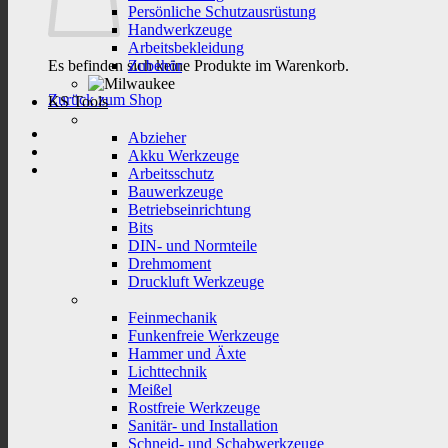
Persönliche Schutzausrüstung
Handwerkzeuge
Arbeitsbekleidung
Es befinden sich keine Produkte im Warenkorb.
Zubehör
Zurück zum Shop
KS Tools
Abzieher
Akku Werkzeuge
Arbeitsschutz
Bauwerkzeuge
Betriebseinrichtung
Bits
DIN- und Normteile
Drehmoment
Druckluft Werkzeuge
Feinmechanik
Funkenfreie Werkzeuge
Hammer und Äxte
Lichttechnik
Meißel
Rostfreie Werkzeuge
Sanitär- und Installation
Schneid- und Schabwerkzeuge