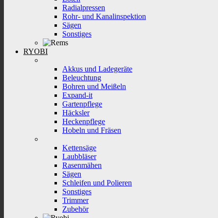
Radialpressen
Rohr- und Kanalinspektion
Sägen
Sonstiges
RYOBI
Akkus und Ladegeräte
Beleuchtung
Bohren und Meißeln
Expand-it
Gartenpflege
Häcksler
Heckenpflege
Hobeln und Fräsen
Kettensäge
Laubbläser
Rasenmähen
Sägen
Schleifen und Polieren
Sonstiges
Trimmer
Zubehör