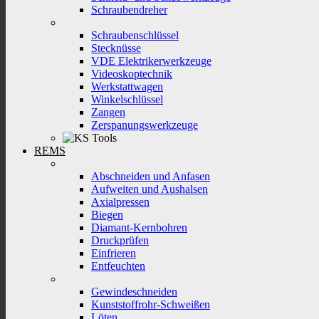
Schraubendreher
Schraubenschlüssel
Stecknüsse
VDE Elektrikerwerkzeuge
Videoskoptechnik
Werkstattwagen
Winkelschlüssel
Zangen
Zerspanungswerkzeuge
REMS
Abschneiden und Anfasen
Aufweiten und Aushalsen
Axialpressen
Biegen
Diamant-Kernbohren
Druckprüfen
Einfrieren
Entfeuchten
Gewindeschneiden
Kunststoffrohr-Schweißen
Löten