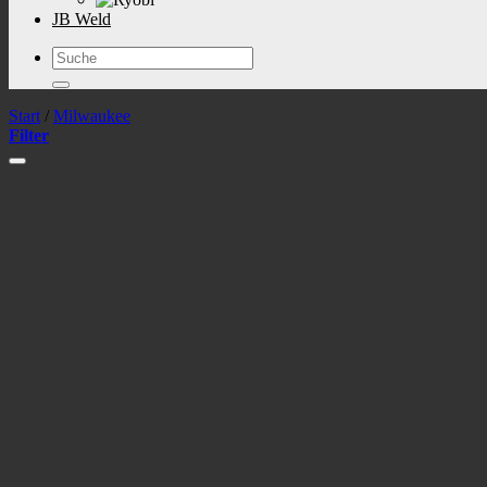
JB Weld
Suchen
nach:
Start
/
Milwaukee
Filter