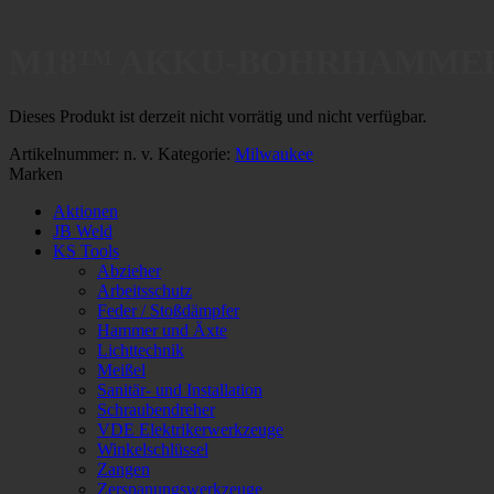
M18™ AKKU-BOHRHAMME
Dieses Produkt ist derzeit nicht vorrätig und nicht verfügbar.
Artikelnummer:
n. v.
Kategorie:
Milwaukee
Marken
Aktionen
JB Weld
KS Tools
Abzieher
Arbeitsschutz
Feder / Stoßdämpfer
Hammer und Äxte
Lichttechnik
Meißel
Sanitär- und Installation
Schraubendreher
VDE Elektrikerwerkzeuge
Winkelschlüssel
Zangen
Zerspanungswerkzeuge