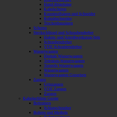
Hand-Bügelsäge
Kabelscheren
Kunststoffsägen und Schneider
Rohrabschneider
Trockenbausägen
Scheren
Steckschlüssel und Schraubendreher
Haken- und Anreißwerkzeug-Sets
Schraubendreher
VDE Schraubendreher
Wasserwaagen
Digitale Wasserwaagen
Teleskop-Wasserwaagen
Torpedo Wasserwaagen
Wasserwaagen
Wasserwaagen Gusseisen
Zangen
Gripzangen
VDE Zangen
Zangen
Kabelgeführte Geräte
Befestigen
Schlagschrauber
Bohren und Meißeln