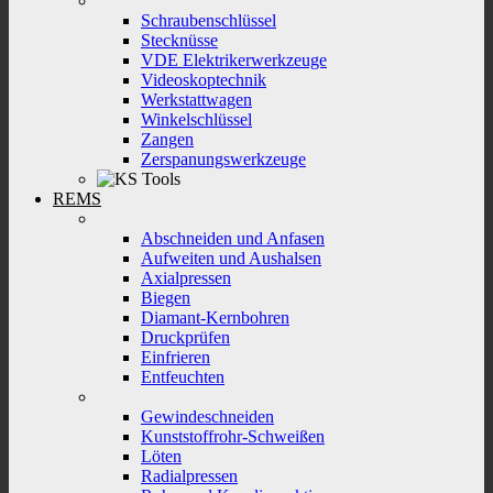
Schraubenschlüssel
Stecknüsse
VDE Elektrikerwerkzeuge
Videoskoptechnik
Werkstattwagen
Winkelschlüssel
Zangen
Zerspanungswerkzeuge
REMS
Abschneiden und Anfasen
Aufweiten und Aushalsen
Axialpressen
Biegen
Diamant-Kernbohren
Druckprüfen
Einfrieren
Entfeuchten
Gewindeschneiden
Kunststoffrohr-Schweißen
Löten
Radialpressen