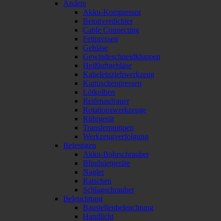
Andere
Akku-Kompressor
Betonverdichter
Cable Connecting
Fettpressen
Gebläse
Gewindeschneidkluppen
Heißluftgebläse
Kabeleinziehwerkzeug
Kartuschenpressen
Lötkolben
Reifenaufrauer
Rotationswerkzeuge
Rührgerät
Transferpumpen
Werkzeugverfolgung
Befestigen
Akku-Bohrschrauber
Blindnietgeräte
Nagler
Ratschen
Schlagschrauber
Beleuchtung
Baustellenbeleuchtung
Handlicht