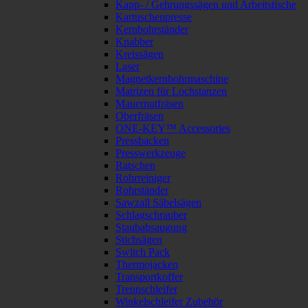
Kapp- / Gehrungssägen und Arbeitstische
Kartuschenpresse
Kernbohrständer
Knabber
Kreissägen
Laser
Magnetkernbohrmaschine
Matrizen für Lochstanzen
Mauernutfräsen
Oberfräsen
ONE-KEY™ Accessories
Pressbacken
Presswerkzeuge
Ratschen
Rohrreiniger
Rohrständer
Sawzall Säbelsägen
Schlagschrauber
Staubabsaugung
Stichsägen
Switch Pack
Thermojacken
Transportkoffer
Trennschleifer
Winkelschleifer Zubehör