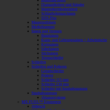
Bohrmaschinen
Diamantbohrer und Ständer
Magnetkernbohreinheit
Schlagbohrmaschinen
SDS-Plus
Mauernutfräsen
Meißelhammer
Sägen und Trennen
Bandsägen
Kapp- und Gehrungssägen + Arbeitstische
Kreissägen
Säbelsägen
Stichsägen
Trennschleifer
Schleifen
Schleifen und Polieren
Geradschleifer
Polierer
Schleifer 115 mm
Schleifer 230 mm
Schleifer mit Staubabsaugung
Staubabsaugung
Absaugsysteme
MX FUEL™ Equipment
Abbruch