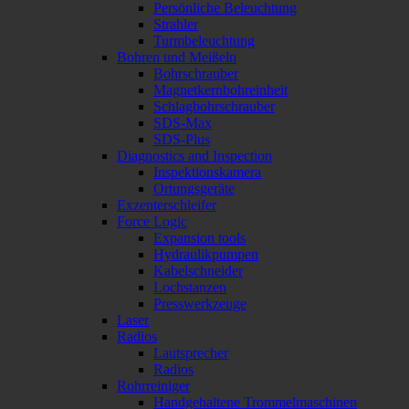
Persönliche Beleuchtung
Strahler
Turmbeleuchtung
Bohren und Meißeln
Bohrschrauber
Magnetkernbohreinheit
Schlagbohrschrauber
SDS-Max
SDS-Plus
Diagnostics and Inspection
Inspektionskamera
Ortungsgeräte
Exzenterschleifer
Force Logic
Expansion tools
Hydraulikpumpen
Kabelschneider
Lochstanzen
Presswerkzeuge
Laser
Radios
Lautsprecher
Radios
Rohrreiniger
Handgehaltene Trommelmaschinen