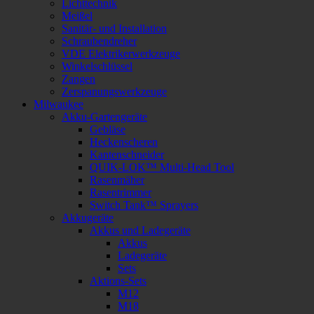
Lichttechnik
Meißel
Sanitär- und Installation
Schraubendreher
VDE Elektrikerwerkzeuge
Winkelschlüssel
Zangen
Zerspanungswerkzeuge
Milwaukee
Akku-Gartengeräte
Gebläse
Heckenscheren
Kantenschneider
QUIK-LOK™ Multi-Head Tool
Rasenmäher
Rasentrimmer
Switch Tank™ Sprayers
Akkugeräte
Akkus und Ladegeräte
Akkus
Ladegeräte
Sets
Aktions-Sets
M12
M18