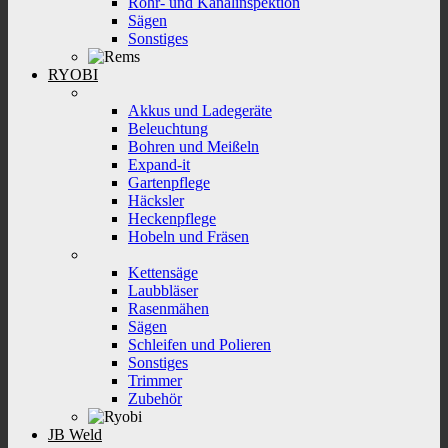
Rohr- und Kanalinspektion
Sägen
Sonstiges
RYOBI
Akkus und Ladegeräte
Beleuchtung
Bohren und Meißeln
Expand-it
Gartenpflege
Häcksler
Heckenpflege
Hobeln und Fräsen
Kettensäge
Laubbläser
Rasenmähen
Sägen
Schleifen und Polieren
Sonstiges
Trimmer
Zubehör
JB Weld