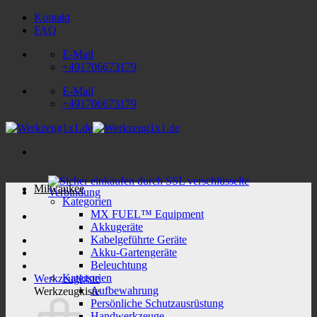
Zum
Kontakt
Inhalt
FAQ
springen
E-Mail
+491706673179
E-Mail
+491706673179
Milwaukee
Kategorien
MX FUEL™ Equipment
Akkugeräte
Kabelgeführte Geräte
Akku-Gartengeräte
Beleuchtung
Kategorien
Werkzeugkiste
Aufbewahrung
Werkzeugkiste
Persönliche Schutzausrüstung
Handwerkzeuge