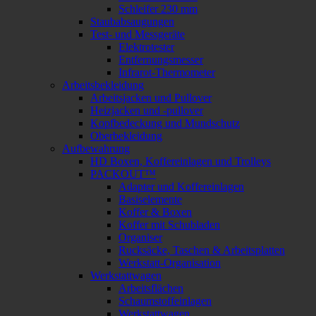
Schleifer 230 mm
Staubabsaugungen
Test- und Messgeräte
Elektrotester
Entfernungsmesser
Infrarot-Thermometer
Arbeitsbekleidung
Arbeitsjacken und Pullover
Heizjacken und -pullover
Kopfbedeckung und Mundschutz
Oberbekleidung
Aufbewahrung
HD Boxen, Koffereinlagen und Trolleys
PACKOUT™
Adapter und Koffereinlagen
Basiselemente
Koffer & Boxen
Koffer mit Schubladen
Organiser
Rucksäcke, Taschen & Arbeitsplatten
Werkstatt-Organisation
Werkstattwagen
Arbeitsflächen
Schaumstoffeinlagen
Werkstattwagen