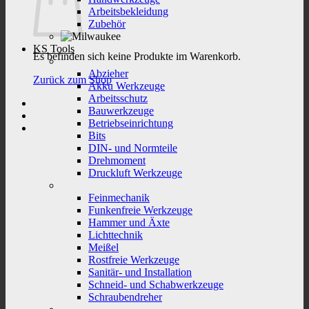
Arbeitsbekleidung
Zubehör
KS Tools
Es befinden sich keine Produkte im Warenkorb.
Abzieher
Zurück zum Shop
Akku Werkzeuge
Arbeitsschutz
Bauwerkzeuge
Betriebseinrichtung
Bits
DIN- und Normteile
Drehmoment
Druckluft Werkzeuge
Feinmechanik
Funkenfreie Werkzeuge
Hammer und Äxte
Lichttechnik
Meißel
Rostfreie Werkzeuge
Sanitär- und Installation
Schneid- und Schabwerkzeuge
Schraubendreher