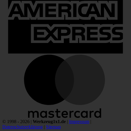
M
© 1998 - 2026 |
Werkzeug1x1.de
|
Impressum
|
Datenschutzerklärung
|
Sitemap