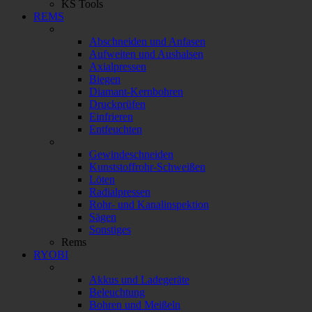
KS Tools
REMS
Abschneiden und Anfasen
Aufweiten und Aushalsen
Axialpressen
Biegen
Diamant-Kernbohren
Druckprüfen
Einfrieren
Entfeuchten
Gewindeschneiden
Kunststoffrohr-Schweißen
Löten
Radialpressen
Rohr- und Kanalinspektion
Sägen
Sonstiges
Rems
RYOBI
Akkus und Ladegeräte
Beleuchtung
Bohren und Meißeln