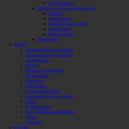
Thekendisplay
Zubehör für Akku-Gartengeräte
Gebläse
Kettensägen
Outdoor Power Head
Rasenmäher
Rasentrimmer
Zubehörsets
REMS
Abschneiden und Anfasen
Aufweiten und Aushalsen
Axialpressen
Biegen
Diamant-Kernbohren
Druckprüfen
Einfrieren
Entfeuchten
Gewindeschneiden
Kunststoffrohr-Schweißen
Löten
Radialpressen
Rohr- und Kanalinspektion
Sägen
Sonstiges
RYOBI