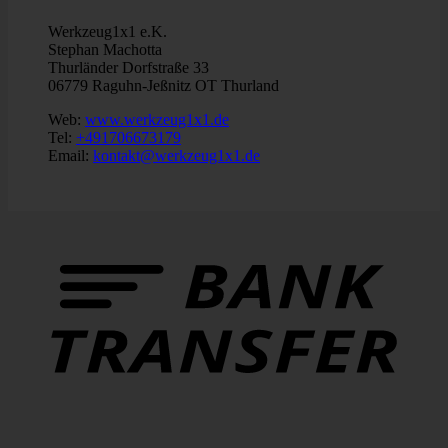
Werkzeug1x1 e.K.
Stephan Machotta
Thurländer Dorfstraße 33
06779 Raguhn-Jeßnitz OT Thurland
Web:
www.werkzeug1x1.de
Tel:
+491706673179
Email:
kontakt@werkzeug1x1.de
B
T
P