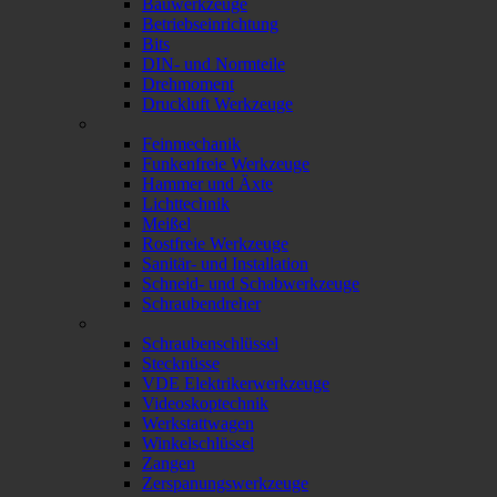
Bauwerkzeuge
Betriebseinrichtung
Bits
DIN- und Normteile
Drehmoment
Druckluft Werkzeuge
Feinmechanik
Funkenfreie Werkzeuge
Hammer und Äxte
Lichttechnik
Meißel
Rostfreie Werkzeuge
Sanitär- und Installation
Schneid- und Schabwerkzeuge
Schraubendreher
Schraubenschlüssel
Stecknüsse
VDE Elektrikerwerkzeuge
Videoskoptechnik
Werkstattwagen
Winkelschlüssel
Zangen
Zerspanungswerkzeuge