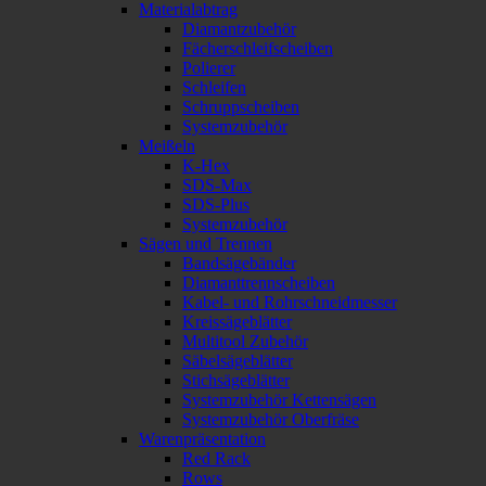
Materialabtrag
Diamantzubehör
Fächerschleifscheiben
Polierer
Schleifen
Schruppscheiben
Systemzubehör
Meißeln
K-Hex
SDS-Max
SDS-Plus
Systemzubehör
Sägen und Trennen
Bandsägebänder
Diamanttrennscheiben
Kabel- und Rohrschneidmesser
Kreissägeblätter
Multitool Zubehör
Säbelsägeblätter
Stichsägeblätter
Systemzubehör Kettensägen
Systemzubehör Oberfräse
Warenpräsentation
Red Rack
Rows