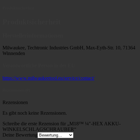
Produktsicherheit
Produktsicherheit
Herstellerinformationen
Milwaukee, Techtronic Industries GmbH, Max-Eyth-Str. 10, 71364
Winnenden
Verantwortliche Person in der EU
https://www.milwaukeetool.eu/service/contact/
Rezensionen (0)
Rezensionen
Es gibt noch keine Rezensionen.
Schreibe die erste Rezension für „M18™ ¼″-HEX AKKU-
WINKELSCHLAGSCHRAUBER“
Deine Bewertung