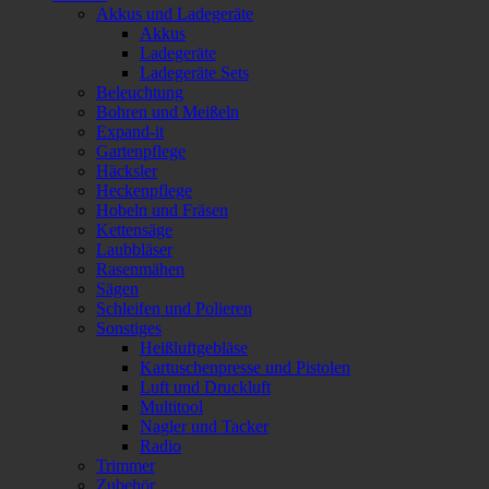
Akkus und Ladegeräte
Akkus
Ladegeräte
Ladegeräte Sets
Beleuchtung
Bohren und Meißeln
Expand-it
Gartenpflege
Häcksler
Heckenpflege
Hobeln und Fräsen
Kettensäge
Laubbläser
Rasenmähen
Sägen
Schleifen und Polieren
Sonstiges
Heißluftgebläse
Kartuschenpresse und Pistolen
Luft und Druckluft
Multitool
Nagler und Tacker
Radio
Trimmer
Zubehör