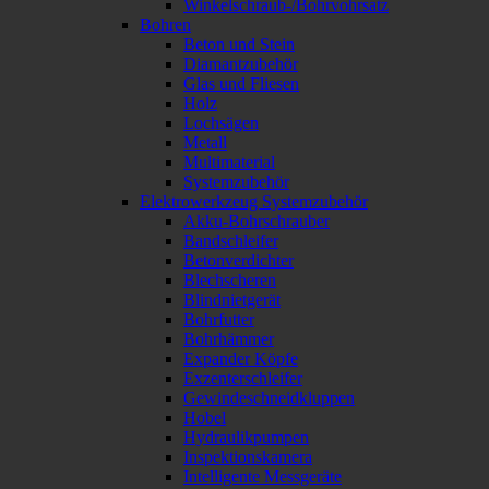
Winkelschraub-/Bohrvohrsatz
Bohren
Beton und Stein
Diamantzubehör
Glas und Fliesen
Holz
Lochsägen
Metall
Multimaterial
Systemzubehör
Elektrowerkzeug Systemzubehör
Akku-Bohrschrauber
Bandschleifer
Betonverdichter
Blechscheren
Blindnietgerät
Bohrfutter
Bohrhämmer
Expander Köpfe
Exzenterschleifer
Gewindeschneidkluppen
Hobel
Hydraulikpumpen
Inspektionskamera
Intelligente Messgeräte