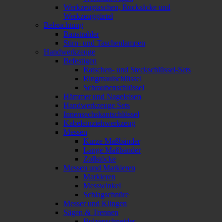
Werkzeugtaschen, Rucksäcke und
Werkzeuggürtel
Beleuchtung
Baustrahler
Stirn- und Taschenlampen
Handwerkzeuge
Befestigen
Ratschen- und Steckschlüssel-Sets
Ringmaulschlüssel
Schraubenschlüssel
Hämmer und Nageleisen
Handwerkzeuge Sets
Innensechskantschlüssel
Kabeleinziehwerkzeug
Messen
Kurze Maßbänder
Lange Maßbänder
Zollstöcke
Messen und Markieren
Markieren
Messwinkel
Schlagschnüre
Messer und Klingen
Sägen & Trennen
Bolzenschneider