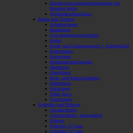
Hochgeschwindigkeitsmaschinen mit
flexibler Welle
Teilspiralenmaschinen
Sägen und Trennen
Arbeitsscheren
Bandsägen
Gewindestangenschneider
Hobel
Kapp- und Gehrungssägen + Arbeitstische
Kettensägen
Kreissägen
Multimaterialschneider
Multitools
Oberfräsen
Rohr- und Kabelschneider
Säbelsägen
Stichsägen
Table Saws
Tauchsägen
Schleifen und Polieren
Geradschleifer
Geradschleifer, abgewinkelt
Polierer
Schleifer 115 mm
Schleifer 125 mm