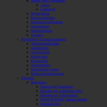
Akkus und Ladegeräte
Akkus
Ladegerät
Beleuchtung
Betonverdichter
Diamant-Kernbohren
Generatoren
Rohrreinigung
Trennen
Persönliche Schutzausrüstung
Arbeitshandschuhe
Atemschutz
Gehörschutz
Knieschutz
Kopfschutz
Schutzbrillen
Warnschutzwesten
Werkzeugsicherungen
Zubehör
Befestigen
Nägel und Klammern
Shockwave schlagfeste Bits
Shockwave Schlagnüsse
SHOCKWAVE Steckschlüssel
Standard Bits