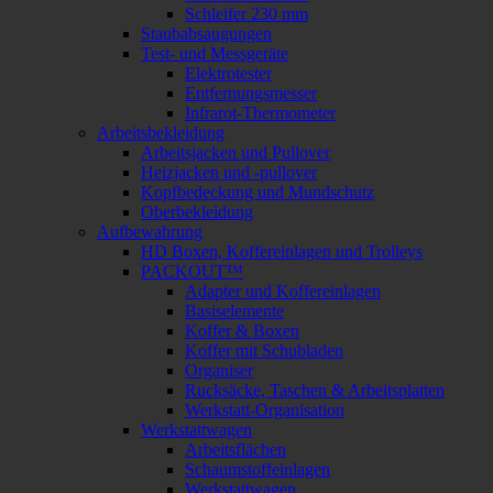
Schleifer 230 mm
Staubabsaugungen
Test- und Messgeräte
Elektrotester
Entfernungsmesser
Infrarot-Thermometer
Arbeitsbekleidung
Arbeitsjacken und Pullover
Heizjacken und -pullover
Kopfbedeckung und Mundschutz
Oberbekleidung
Aufbewahrung
HD Boxen, Koffereinlagen und Trolleys
PACKOUT™
Adapter und Koffereinlagen
Basiselemente
Koffer & Boxen
Koffer mit Schubladen
Organiser
Rucksäcke, Taschen & Arbeitsplatten
Werkstatt-Organisation
Werkstattwagen
Arbeitsflächen
Schaumstoffeinlagen
Werkstattwagen