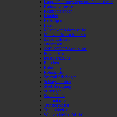
Kapp- / Gehrungssägen und Arbeitstische
Kartuschenpresse
Kernbohrständer
Knabber
Kreissägen
Laser
Magnetkernbohrmaschine
Matrizen für Lochstanzen
Mauernutfräsen
Oberfräsen
ONE-KEY™ Accessories
Pressbacken
Presswerkzeuge
Ratschen
Rohrreiniger
Rohrständer
Sawzall Säbelsägen
Schlagschrauber
Staubabsaugung
Stichsägen
Switch Pack
Thermojacken
Transportkoffer
Trennschleifer
Winkelschleifer Zubehör