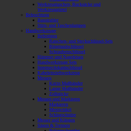
Werkzeugtaschen, Rucksäcke und
Werkzeuggürtel
Beleuchtung
Baustrahler
Stirn- und Taschenlampen
Handwerkzeuge
Befestigen
Ratschen- und Steckschlüssel-Sets
Ringmaulschlüssel
Schraubenschlüssel
Hämmer und Nageleisen
Handwerkzeuge Sets
Innensechskantschlüssel
Kabeleinziehwerkzeug
Messen
Kurze Maßbänder
Lange Maßbänder
Zollstöcke
Messen und Markieren
Markieren
Messwinkel
Schlagschnüre
Messer und Klingen
Sägen & Trennen
Bolzenschneider