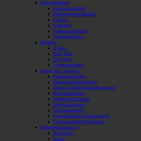
Materialabtrag
Diamantzubehör
Fächerschleifscheiben
Polierer
Schleifen
Schruppscheiben
Systemzubehör
Meißeln
K-Hex
SDS-Max
SDS-Plus
Systemzubehör
Sägen und Trennen
Bandsägebänder
Diamanttrennscheiben
Kabel- und Rohrschneidmesser
Kreissägeblätter
Multitool Zubehör
Säbelsägeblätter
Stichsägeblätter
Systemzubehör Kettensägen
Systemzubehör Oberfräse
Warenpräsentation
Red Rack
Rows