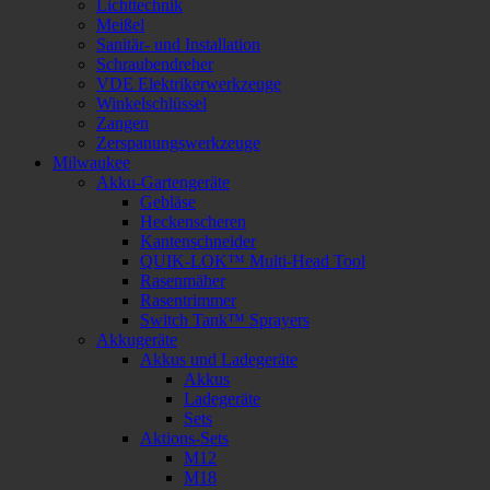
Lichttechnik
Meißel
Sanitär- und Installation
Schraubendreher
VDE Elektrikerwerkzeuge
Winkelschlüssel
Zangen
Zerspanungswerkzeuge
Milwaukee
Akku-Gartengeräte
Gebläse
Heckenscheren
Kantenschneider
QUIK-LOK™ Multi-Head Tool
Rasenmäher
Rasentrimmer
Switch Tank™ Sprayers
Akkugeräte
Akkus und Ladegeräte
Akkus
Ladegeräte
Sets
Aktions-Sets
M12
M18