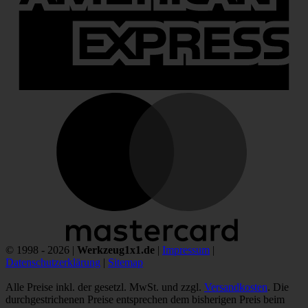
M
© 1998 - 2026 |
Werkzeug1x1.de
|
Impressum
|
Datenschutzerklärung
|
Sitemap
Alle Preise inkl. der gesetzl. MwSt. und zzgl.
Versandkosten
. Die
durchgestrichenen Preise entsprechen dem bisherigen Preis beim