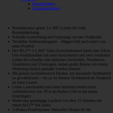
Rasentrimmen
Schutzausrüstung
Beschreibung
Hochintensive grüne 3 x 360°-Linien für volle
Raumabdeckung
Schnelle Ausrichtung mit Feinjustage um den Nullpunkt
Verstärkte Seltenerdmagnete – Magnet hält auch unter Last
seine Position
Der M12™ 3 x 360° Akku-Kreuzlinienlaser bietet eine All-in-
One-Funktionalität mit einer horizontalen und zwei vertikalen
Linien für schnelles und einfaches Ausrichten, Nivellieren,
Quadrieren und Übertragen, sodass große Räume mit einem
Werkzeug einfach gestaltet werden können
Mit grünen hochintensiven Dioden, um maximale Sichtbarkeit
zu gewährleisten – bis zu 4x bessere Sichtbarkeit im Vergleich
zu roten Lasern
Grüne Laserstrahlen mit hoher Intensität bieten einen
Arbeitsbereich von 38 m im Radius (100 m mit einem
Empfänger)
Bietet eine ganztägige Laufzeit von über 15 Stunden mit
einem M12™ B4-Akku
3-Modus-Pendelsystem: Manueller Modus für die