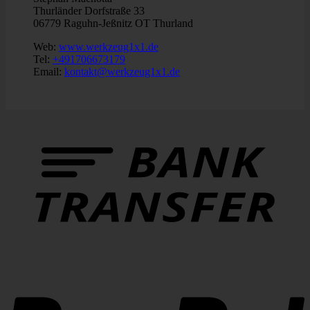
Thurländer Dorfstraße 33
06779 Raguhn-Jeßnitz OT Thurland
Web:
www.werkzeug1x1.de
Tel:
+491706673179
Email:
kontakt@werkzeug1x1.de
B
T
P