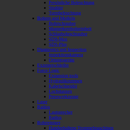
Persönliche Beleuchtung
Strahler
Turmbeleuchtung
Bohren und Meißeln
Bohrschrauber
Magnetkernbohreinheit
Schlagbohrschrauber
SDS-Max
SDS-Plus
Diagnostics and Inspection
Inspektionskamera
Ortungsgeräte
Exzenterschleifer
Force Logic
Expansion tools
Hydraulikpumpen
Kabelschneider
Lochstanzen
Presswerkzeuge
Laser
Radios
Lautsprecher
Radios
Rohrreiniger
Handgehaltene Trommelmaschinen