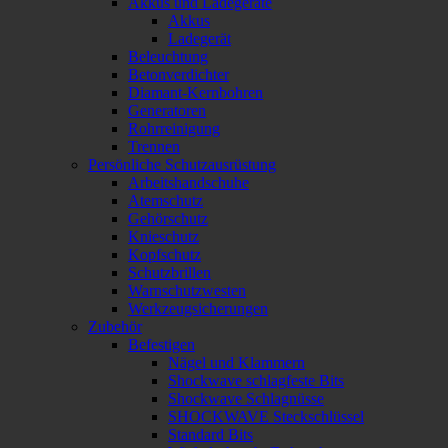
Akkus und Ladegeräte
Akkus
Ladegerät
Beleuchtung
Betonverdichter
Diamant-Kernbohren
Generatoren
Rohrreinigung
Trennen
Persönliche Schutzausrüstung
Arbeitshandschuhe
Atemschutz
Gehörschutz
Knieschutz
Kopfschutz
Schutzbrillen
Warnschutzwesten
Werkzeugsicherungen
Zubehör
Befestigen
Nägel und Klammern
Shockwave schlagfeste Bits
Shockwave Schlagnüsse
SHOCKWAVE Steckschlüssel
Standard Bits