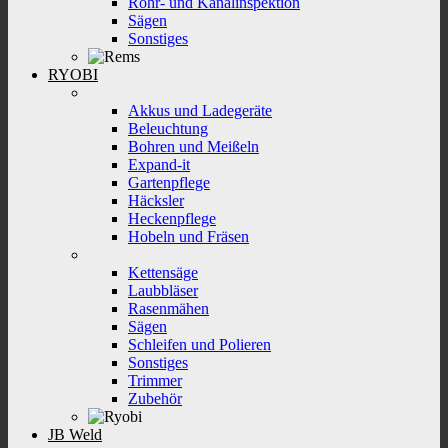
Rohr- und Kanalinspektion
Sägen
Sonstiges
RYOBI
Akkus und Ladegeräte
Beleuchtung
Bohren und Meißeln
Expand-it
Gartenpflege
Häcksler
Heckenpflege
Hobeln und Fräsen
Kettensäge
Laubbläser
Rasenmähen
Sägen
Schleifen und Polieren
Sonstiges
Trimmer
Zubehör
JB Weld