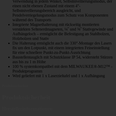
Verwendung in jedem Winkel, Selbstnivellierungsmodus, der
einen nicht ebenen Zustand mit einem 4°-
Selbstnivellierungsbereich ausgleicht, und
Pendelverriegelungsmodus zum Schutz von Komponenten
während des Transports
Integrierte Magnethalterung mit rückseitig montierten
verstärkten Seltenerdmagneten, ¼˝ und ⅝˝ Stativgewinde und
Aufhängeloch – ermöglicht die Befestigung an Stahlbolzen,
Holzbolzen und Stativ
Die Halterung ermöglicht auch die 330°-Montage des Lasers
fix um den Lotpunkt, mit einem integrierten Feineinstellung
für eine schnellere Punkt-zu-Punkt-Ausrichtung
Baustellentauglich mit Schutzklasse IP 54, widersteht Stürzen
aus bis zu 1 m Höhe
100 % systemkompatibel mit dem MILWAUKEE®-M12™ -
Produktprogramm
Wird geliefert mit 1 x Laserzieltafel und 1 x Aufhängung
Produktsicherheit
Produktsicherheit
Herstellerinformationen