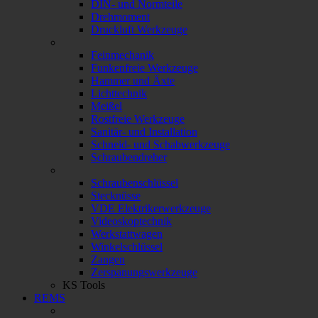
DIN- und Normteile
Drehmoment
Druckluft Werkzeuge
Feinmechanik
Funkenfreie Werkzeuge
Hammer und Äxte
Lichttechnik
Meißel
Rostfreie Werkzeuge
Sanitär- und Installation
Schneid- und Schabwerkzeuge
Schraubendreher
Schraubenschlüssel
Stecknüsse
VDE Elektrikerwerkzeuge
Videoskoptechnik
Werkstattwagen
Winkelschlüssel
Zangen
Zerspanungswerkzeuge
KS Tools
REMS