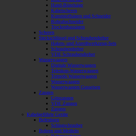
Hand-Bügelsäge
Kabelscheren
Kunststoffsägen und Schneider
Rohrabschneider
Trockenbausägen
Scheren
Steckschlüssel und Schraubendreher
Haken- und Anreißwerkzeug-Sets
Schraubendreher
VDE Schraubendreher
Wasserwaagen
Digitale Wasserwaagen
Teleskop-Wasserwaagen
Torpedo Wasserwaagen
Wasserwaagen
Wasserwaagen Gusseisen
Zangen
Gripzangen
VDE Zangen
Zangen
Kabelgeführte Geräte
Befestigen
Schlagschrauber
Bohren und Meißeln