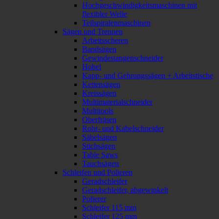
Hochgeschwindigkeitsmaschinen mit
flexibler Welle
Teilspiralenmaschinen
Sägen und Trennen
Arbeitsscheren
Bandsägen
Gewindestangenschneider
Hobel
Kapp- und Gehrungssägen + Arbeitstische
Kettensägen
Kreissägen
Multimaterialschneider
Multitools
Oberfräsen
Rohr- und Kabelschneider
Säbelsägen
Stichsägen
Table Saws
Tauchsägen
Schleifen und Polieren
Geradschleifer
Geradschleifer, abgewinkelt
Polierer
Schleifer 115 mm
Schleifer 125 mm