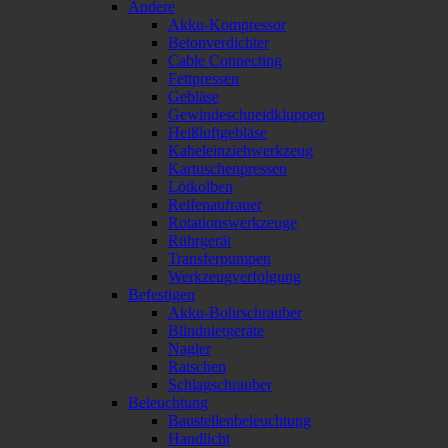
Andere
Akku-Kompressor
Betonverdichter
Cable Connecting
Fettpressen
Gebläse
Gewindeschneidkluppen
Heißluftgebläse
Kabeleinziehwerkzeug
Kartuschenpressen
Lötkolben
Reifenaufrauer
Rotationswerkzeuge
Rührgerät
Transferpumpen
Werkzeugverfolgung
Befestigen
Akku-Bohrschrauber
Blindnietgeräte
Nagler
Ratschen
Schlagschrauber
Beleuchtung
Baustellenbeleuchtung
Handlicht