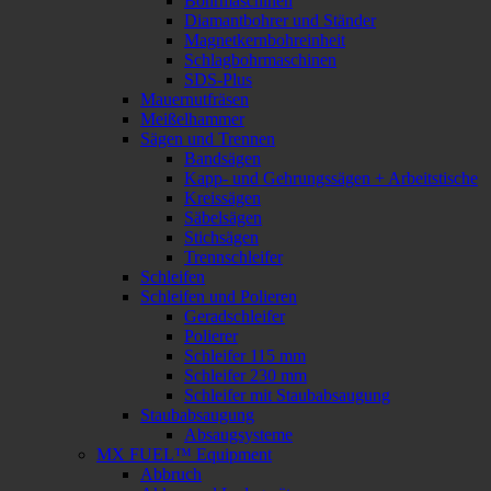
Bohrmaschinen
Diamantbohrer und Ständer
Magnetkernbohreinheit
Schlagbohrmaschinen
SDS-Plus
Mauernutfräsen
Meißelhammer
Sägen und Trennen
Bandsägen
Kapp- und Gehrungssägen + Arbeitstische
Kreissägen
Säbelsägen
Stichsägen
Trennschleifer
Schleifen
Schleifen und Polieren
Geradschleifer
Polierer
Schleifer 115 mm
Schleifer 230 mm
Schleifer mit Staubabsaugung
Staubabsaugung
Absaugsysteme
MX FUEL™ Equipment
Abbruch