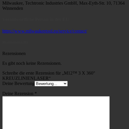
Milwaukee, Techtronic Industries GmbH, Max-Eyth-Str. 10, 71364
Winnenden
Verantwortliche Person in der EU
https://www.milwaukeetool.eu/service/contact/
Rezensionen (0)
Rezensionen
Es gibt noch keine Rezensionen.
Schreibe die erste Rezension für „M12™ 3 X 360°
KREUZLINIENLASER“
Deine Bewertung
Deine Rezension
*