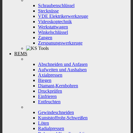
Schraubenschlüssel
Stecknüsse
VDE Elektrikerwerkzeuge
Videoskoptechnik
Werkstattwagen
Winkelschlüssel
Zangen
Zerspanungswerkzeuge
REMS
Abschneiden und Anfasen
Aufweiten und Aushalsen
Axialpressen
Biegen
Diamant-Kernbohren
Druckprüfen
Einfrieren
Entfeuchten
Gewindeschneiden
Kunststoffrohr-Schweißen
Löten
Radialpressen