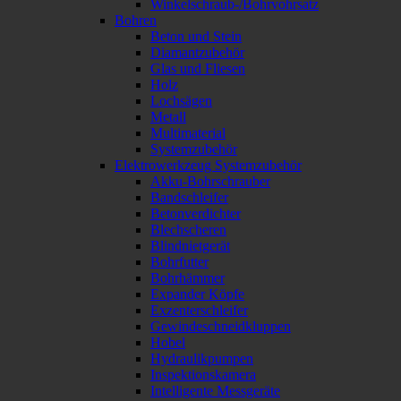
Winkelschraub-/Bohrvohrsatz
Bohren
Beton und Stein
Diamantzubehör
Glas und Fliesen
Holz
Lochsägen
Metall
Multimaterial
Systemzubehör
Elektrowerkzeug Systemzubehör
Akku-Bohrschrauber
Bandschleifer
Betonverdichter
Blechscheren
Blindnietgerät
Bohrfutter
Bohrhämmer
Expander Köpfe
Exzenterschleifer
Gewindeschneidkluppen
Hobel
Hydraulikpumpen
Inspektionskamera
Intelligente Messgeräte