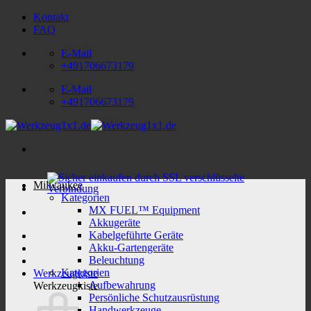
Zum
Kontakt
Inhalt
FAQ
springen
E-Mail
+491706673179
E-Mail
+491706673179
Milwaukee
Kategorien
MX FUEL™ Equipment
Akkugeräte
Kabelgeführte Geräte
Akku-Gartengeräte
Beleuchtung
Kategorien
Werkzeugkiste
Aufbewahrung
Werkzeugkiste
Persönliche Schutzausrüstung
Handwerkzeuge