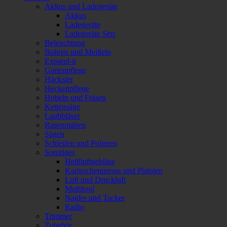
Akkus und Ladegeräte
Akkus
Ladegeräte
Ladegeräte Sets
Beleuchtung
Bohren und Meißeln
Expand-it
Gartenpflege
Häcksler
Heckenpflege
Hobeln und Fräsen
Kettensäge
Laubbläser
Rasenmähen
Sägen
Schleifen und Polieren
Sonstiges
Heißluftgebläse
Kartuschenpresse und Pistolen
Luft und Druckluft
Multitool
Nagler und Tacker
Radio
Trimmer
Zubehör