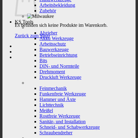
Arbeitsbekleidung
Zubehör
KS Tools
Es befinden sich keine Produkte im Warenkorb.
Abzieher
Zurück zum Shop
Akku Werkzeuge
Arbeitsschutz
Bauwerkzeuge
Betriebseinrichtung
Bits
DIN- und Normteile
Drehmoment
Druckluft Werkzeuge
Feinmechanik
Funkenfreie Werkzeuge
Hammer und Äxte
Lichttechnik
Meißel
Rostfreie Werkzeuge
Sanitär- und Installation
Schneid- und Schabwerkzeuge
Schraubendreher