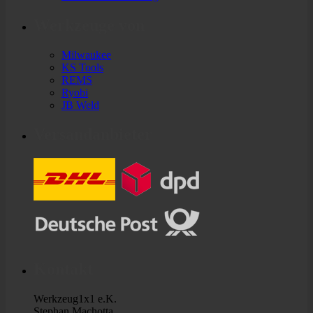
Werkzeuge von
Milwaukee
KS Tools
REMS
Ryobi
JB Weld
Versandanbieter
Kontakt
Werkzeug1x1 e.K.
Stephan Machotta