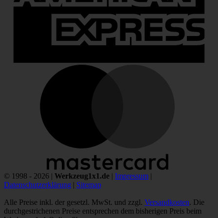
M
© 1998 - 2026 |
Werkzeug1x1.de
|
Impressum
|
Datenschutzerklärung
|
Sitemap
Alle Preise inkl. der gesetzl. MwSt. und zzgl.
Versandkosten
. Die
durchgestrichenen Preise entsprechen dem bisherigen Preis beim