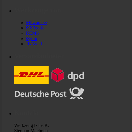
Werkzeuge von
Milwaukee
KS Tools
REMS
Ryobi
JB Weld
Versandanbieter
Kontakt
Werkzeug1x1 e.K.
Stephan Machotta