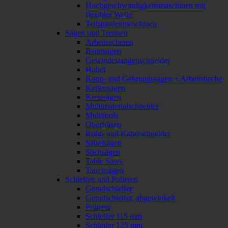
Hochgeschwindigkeitsmaschinen mit
flexibler Welle
Teilspiralenmaschinen
Sägen und Trennen
Arbeitsscheren
Bandsägen
Gewindestangenschneider
Hobel
Kapp- und Gehrungssägen + Arbeitstische
Kettensägen
Kreissägen
Multimaterialschneider
Multitools
Oberfräsen
Rohr- und Kabelschneider
Säbelsägen
Stichsägen
Table Saws
Tauchsägen
Schleifen und Polieren
Geradschleifer
Geradschleifer, abgewinkelt
Polierer
Schleifer 115 mm
Schleifer 125 mm