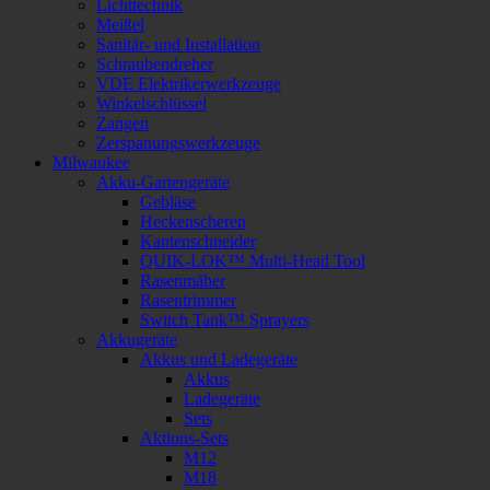
Lichttechnik
Meißel
Sanitär- und Installation
Schraubendreher
VDE Elektrikerwerkzeuge
Winkelschlüssel
Zangen
Zerspanungswerkzeuge
Milwaukee
Akku-Gartengeräte
Gebläse
Heckenscheren
Kantenschneider
QUIK-LOK™ Multi-Head Tool
Rasenmäher
Rasentrimmer
Switch Tank™ Sprayers
Akkugeräte
Akkus und Ladegeräte
Akkus
Ladegeräte
Sets
Aktions-Sets
M12
M18