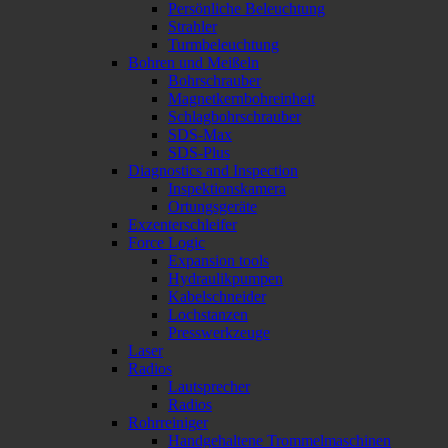
Persönliche Beleuchtung
Strahler
Turmbeleuchtung
Bohren und Meißeln
Bohrschrauber
Magnetkernbohreinheit
Schlagbohrschrauber
SDS-Max
SDS-Plus
Diagnostics and Inspection
Inspektionskamera
Ortungsgeräte
Exzenterschleifer
Force Logic
Expansion tools
Hydraulikpumpen
Kabelschneider
Lochstanzen
Presswerkzeuge
Laser
Radios
Lautsprecher
Radios
Rohrreiniger
Handgehaltene Trommelmaschinen