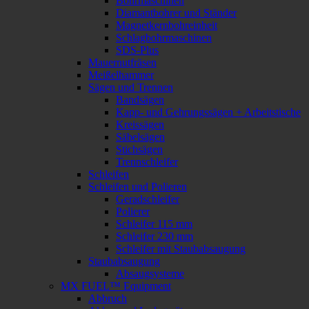
Bohrmaschinen
Diamantbohrer und Ständer
Magnetkernbohreinheit
Schlagbohrmaschinen
SDS-Plus
Mauernutfräsen
Meißelhammer
Sägen und Trennen
Bandsägen
Kapp- und Gehrungssägen + Arbeitstische
Kreissägen
Säbelsägen
Stichsägen
Trennschleifer
Schleifen
Schleifen und Polieren
Geradschleifer
Polierer
Schleifer 115 mm
Schleifer 230 mm
Schleifer mit Staubabsaugung
Staubabsaugung
Absaugsysteme
MX FUEL™ Equipment
Abbruch