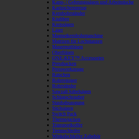
Kapp- / Gehrungssägen und Arbeitstische
Kartuschenpresse
Kernbohrständer
Knabber
Kreissägen
Laser
Magnetkernbohrmaschine
Matrizen für Lochstanzen
Mauernutfräsen
Oberfräsen
ONE-KEY™ Accessories
Pressbacken
Presswerkzeuge
Ratschen
Rohrreiniger
Rohrständer
Sawzall Säbelsägen
Schlagschrauber
Staubabsaugung
Stichsägen
Switch Pack
Thermojacken
Transportkoffer
Trennschleifer
Winkelschleifer Zubehör