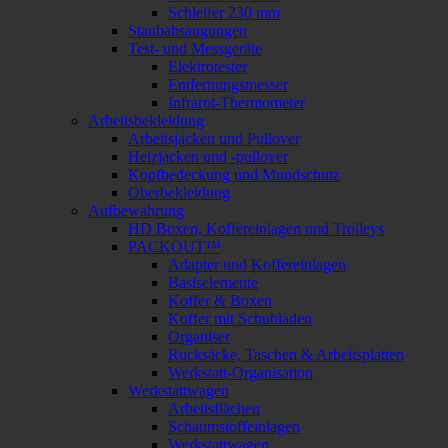
Schleifer 230 mm
Staubabsaugungen
Test- und Messgeräte
Elektrotester
Entfernungsmesser
Infrarot-Thermometer
Arbeitsbekleidung
Arbeitsjacken und Pullover
Heizjacken und -pullover
Kopfbedeckung und Mundschutz
Oberbekleidung
Aufbewahrung
HD Boxen, Koffereinlagen und Trolleys
PACKOUT™
Adapter und Koffereinlagen
Basiselemente
Koffer & Boxen
Koffer mit Schubladen
Organiser
Rucksäcke, Taschen & Arbeitsplatten
Werkstatt-Organisation
Werkstattwagen
Arbeitsflächen
Schaumstoffeinlagen
Werkstattwagen