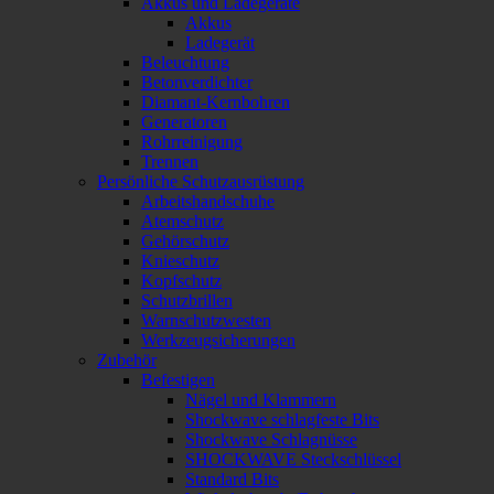
Akkus und Ladegeräte
Akkus
Ladegerät
Beleuchtung
Betonverdichter
Diamant-Kernbohren
Generatoren
Rohrreinigung
Trennen
Persönliche Schutzausrüstung
Arbeitshandschuhe
Atemschutz
Gehörschutz
Knieschutz
Kopfschutz
Schutzbrillen
Warnschutzwesten
Werkzeugsicherungen
Zubehör
Befestigen
Nägel und Klammern
Shockwave schlagfeste Bits
Shockwave Schlagnüsse
SHOCKWAVE Steckschlüssel
Standard Bits