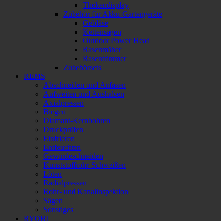
Thekendisplay
Zubehör für Akku-Gartengeräte
Gebläse
Kettensägen
Outdoor Power Head
Rasenmäher
Rasentrimmer
Zubehörsets
REMS
Abschneiden und Anfasen
Aufweiten und Aushalsen
Axialpressen
Biegen
Diamant-Kernbohren
Druckprüfen
Einfrieren
Entfeuchten
Gewindeschneiden
Kunststoffrohr-Schweißen
Löten
Radialpressen
Rohr- und Kanalinspektion
Sägen
Sonstiges
RYOBI