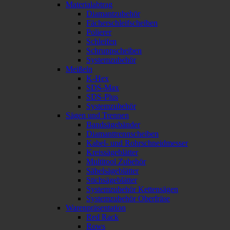
Materialabtrag
Diamantzubehör
Fächerschleifscheiben
Polierer
Schleifen
Schruppscheiben
Systemzubehör
Meißeln
K-Hex
SDS-Max
SDS-Plus
Systemzubehör
Sägen und Trennen
Bandsägebänder
Diamanttrennscheiben
Kabel- und Rohrschneidmesser
Kreissägeblätter
Multitool Zubehör
Säbelsägeblätter
Stichsägeblätter
Systemzubehör Kettensägen
Systemzubehör Oberfräse
Warenpräsentation
Red Rack
Rows