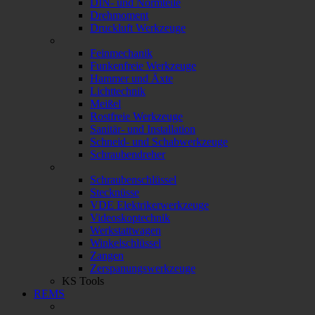
DIN- und Normteile
Drehmoment
Druckluft Werkzeuge
Feinmechanik
Funkenfreie Werkzeuge
Hammer und Äxte
Lichttechnik
Meißel
Rostfreie Werkzeuge
Sanitär- und Installation
Schneid- und Schabwerkzeuge
Schraubendreher
Schraubenschlüssel
Stecknüsse
VDE Elektrikerwerkzeuge
Videoskoptechnik
Werkstattwagen
Winkelschlüssel
Zangen
Zerspanungswerkzeuge
KS Tools
REMS