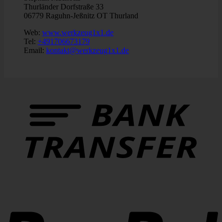
Thurländer Dorfstraße 33
06779 Raguhn-Jeßnitz OT Thurland
Web:
www.werkzeug1x1.de
Tel:
+491706673179
Email:
kontakt@werkzeug1x1.de
B
T
P