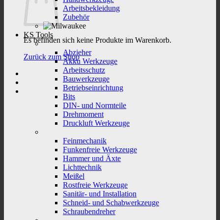
Arbeitsbekleidung
Zubehör
KS Tools
Es befinden sich keine Produkte im Warenkorb.
Abzieher
Zurück zum Shop
Akku Werkzeuge
Arbeitsschutz
Bauwerkzeuge
Betriebseinrichtung
Bits
DIN- und Normteile
Drehmoment
Druckluft Werkzeuge
Feinmechanik
Funkenfreie Werkzeuge
Hammer und Äxte
Lichttechnik
Meißel
Rostfreie Werkzeuge
Sanitär- und Installation
Schneid- und Schabwerkzeuge
Schraubendreher