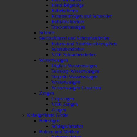
Hand-Bügelsäge
Kabelscheren
Kunststoffsägen und Schneider
Rohrabschneider
Trockenbausägen
Scheren
Steckschlüssel und Schraubendreher
Haken- und Anreißwerkzeug-Sets
Schraubendreher
VDE Schraubendreher
Wasserwaagen
Digitale Wasserwaagen
Teleskop-Wasserwaagen
Torpedo Wasserwaagen
Wasserwaagen
Wasserwaagen Gusseisen
Zangen
Gripzangen
VDE Zangen
Zangen
Kabelgeführte Geräte
Befestigen
Schlagschrauber
Bohren und Meißeln