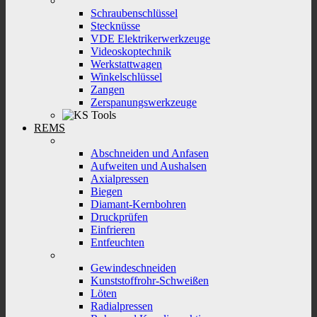
Schraubenschlüssel
Stecknüsse
VDE Elektrikerwerkzeuge
Videoskoptechnik
Werkstattwagen
Winkelschlüssel
Zangen
Zerspanungswerkzeuge
REMS
Abschneiden und Anfasen
Aufweiten und Aushalsen
Axialpressen
Biegen
Diamant-Kernbohren
Druckprüfen
Einfrieren
Entfeuchten
Gewindeschneiden
Kunststoffrohr-Schweißen
Löten
Radialpressen