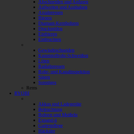
Abschneiden und Anfasen
Aufweiten und Aushalsen
Axialpressen
Biegen
Diamant-Kernbohren
Druckprüfen
Einfrieren
Entfeuchten
Gewindeschneiden
Kunststoffrohr-Schweißen
Löten
Radialpressen
Rohr- und Kanalinspektion
Sägen
Sonstiges
Rems
RYOBI
Akkus und Ladegeräte
Beleuchtung
Bohren und Meißeln
Expand-it
Gartenpflege
Häcksler