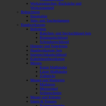
Werkzeugtaschen, Rucksäcke und
Werkzeuggürtel
Beleuchtung
Baustrahler
Stirn- und Taschenlampen
Handwerkzeuge
Befestigen
Ratschen- und Steckschlüssel-Sets
Ringmaulschlüssel
Schraubenschlüssel
Hämmer und Nageleisen
Handwerkzeuge Sets
Innensechskantschlüssel
Kabeleinziehwerkzeug
Messen
Kurze Maßbänder
Lange Maßbänder
Zollstöcke
Messen und Markieren
Markieren
Messwinkel
Schlagschnüre
Messer und Klingen
Sägen & Trennen
Bolzenschneider