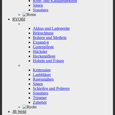
Rohr- und Kanalinspektion
Sägen
Sonstiges
RYOBI
Akkus und Ladegeräte
Beleuchtung
Bohren und Meißeln
Expand-it
Gartenpflege
Häcksler
Heckenpflege
Hobeln und Fräsen
Kettensäge
Laubbläser
Rasenmähen
Sägen
Schleifen und Polieren
Sonstiges
Trimmer
Zubehör
JB Weld