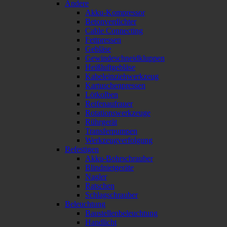
Andere
Akku-Kompressor
Betonverdichter
Cable Connecting
Fettpressen
Gebläse
Gewindeschneidkluppen
Heißluftgebläse
Kabeleinziehwerkzeug
Kartuschenpressen
Lötkolben
Reifenaufrauer
Rotationswerkzeuge
Rührgerät
Transferpumpen
Werkzeugverfolgung
Befestigen
Akku-Bohrschrauber
Blindnietgeräte
Nagler
Ratschen
Schlagschrauber
Beleuchtung
Baustellenbeleuchtung
Handlicht