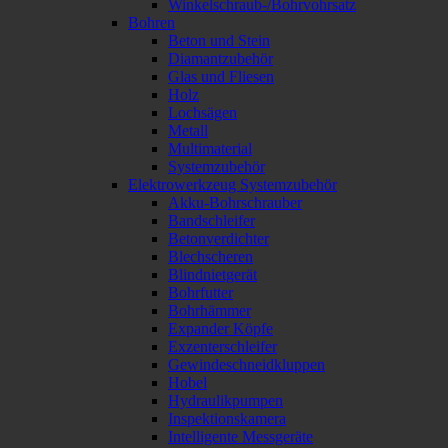
Winkelschraub-/Bohrvohrsatz
Bohren
Beton und Stein
Diamantzubehör
Glas und Fliesen
Holz
Lochsägen
Metall
Multimaterial
Systemzubehör
Elektrowerkzeug Systemzubehör
Akku-Bohrschrauber
Bandschleifer
Betonverdichter
Blechscheren
Blindnietgerät
Bohrfutter
Bohrhämmer
Expander Köpfe
Exzenterschleifer
Gewindeschneidkluppen
Hobel
Hydraulikpumpen
Inspektionskamera
Intelligente Messgeräte