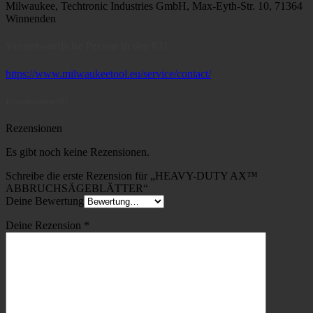
Milwaukee, Techtronic Industries GmbH, Max-Eyth-Str. 10, 71364
Winnenden
Verantwortliche Person in der EU
https://www.milwaukeetool.eu/service/contact/
Rezensionen (0)
Rezensionen
Es gibt noch keine Rezensionen.
Schreibe die erste Rezension für „HEAVY-DUTY AX™
ABBRUCHSÄGEBLÄTTER“
Deine Bewertung
Deine Rezension
*