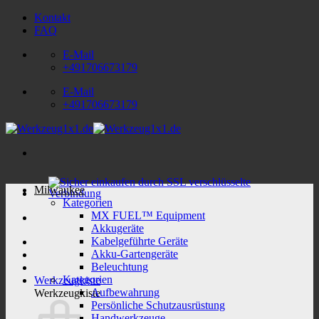
Zum
Kontakt
Inhalt
FAQ
springen
E-Mail
+491706673179
E-Mail
+491706673179
Milwaukee
Kategorien
MX FUEL™ Equipment
Akkugeräte
Kabelgeführte Geräte
Akku-Gartengeräte
Beleuchtung
Kategorien
Werkzeugkiste
Aufbewahrung
Werkzeugkiste
Persönliche Schutzausrüstung
Handwerkzeuge