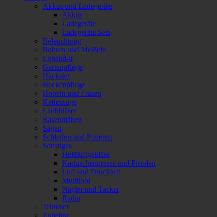
Akkus und Ladegeräte
Akkus
Ladegeräte
Ladegeräte Sets
Beleuchtung
Bohren und Meißeln
Expand-it
Gartenpflege
Häcksler
Heckenpflege
Hobeln und Fräsen
Kettensäge
Laubbläser
Rasenmähen
Sägen
Schleifen und Polieren
Sonstiges
Heißluftgebläse
Kartuschenpresse und Pistolen
Luft und Druckluft
Multitool
Nagler und Tacker
Radio
Trimmer
Zubehör