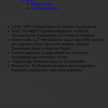
Rasentrimmen
Schutzausrüstung
Beschreibung
FANG TIP™ Eintauchspitze für schnelle Tauchschnitte.
NAIL GUARD™ Spantiefenbegrenzer schützt die
Verzahnung bei Nageltreffern und erhöht die Standzeit.
Extrem stark: 1,27 mm Blattdicke und 25 mm Höhe machen
das Sägeblatt extrem robust und standfest. Ideal für
Demontageschnitte in Holz mit Nägeln.
Schnell: aggressive Zahngeometrie für verbesserte
Spanbildung und schnelleren Schnitt.
Abgeschrägte Blattform: ideal für Tauchschnitte.
Bruchsicher: Bi-Metall-Konstruktion macht Sägeblätter
biegsamer, bruchsicherer und damit standfester.
Produktsicherheit
Produktsicherheit
Herstellerinformationen