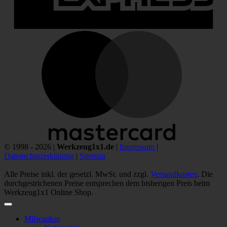
M
© 1998 - 2026 |
Werkzeug1x1.de
|
Impressum
|
Datenschutzerklärung
|
Sitemap
Alle Preise inkl. der gesetzl. MwSt. und zzgl.
Versandkosten
. Die
durchgestrichenen Preise entsprechen dem bisherigen Preis beim
Werkzeug1x1 Online Shop.
Milwaukee