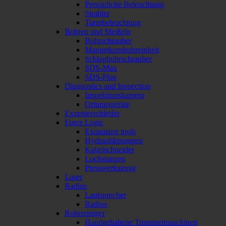
Persönliche Beleuchtung
Strahler
Turmbeleuchtung
Bohren und Meißeln
Bohrschrauber
Magnetkernbohreinheit
Schlagbohrschrauber
SDS-Max
SDS-Plus
Diagnostics and Inspection
Inspektionskamera
Ortungsgeräte
Exzenterschleifer
Force Logic
Expansion tools
Hydraulikpumpen
Kabelschneider
Lochstanzen
Presswerkzeuge
Laser
Radios
Lautsprecher
Radios
Rohrreiniger
Handgehaltene Trommelmaschinen