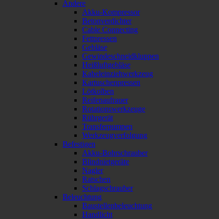
Andere
Akku-Kompressor
Betonverdichter
Cable Connecting
Fettpressen
Gebläse
Gewindeschneidkluppen
Heißluftgebläse
Kabeleinziehwerkzeug
Kartuschenpressen
Lötkolben
Reifenaufrauer
Rotationswerkzeuge
Rührgerät
Transferpumpen
Werkzeugverfolgung
Befestigen
Akku-Bohrschrauber
Blindnietgeräte
Nagler
Ratschen
Schlagschrauber
Beleuchtung
Baustellenbeleuchtung
Handlicht