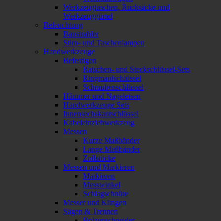
Werkzeugtaschen, Rucksäcke und
Werkzeuggürtel
Beleuchtung
Baustrahler
Stirn- und Taschenlampen
Handwerkzeuge
Befestigen
Ratschen- und Steckschlüssel-Sets
Ringmaulschlüssel
Schraubenschlüssel
Hämmer und Nageleisen
Handwerkzeuge Sets
Innensechskantschlüssel
Kabeleinziehwerkzeug
Messen
Kurze Maßbänder
Lange Maßbänder
Zollstöcke
Messen und Markieren
Markieren
Messwinkel
Schlagschnüre
Messer und Klingen
Sägen & Trennen
Bolzenschneider