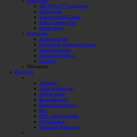
Kategorien
MX FUEL™ Equipment
Akkugeräte
Kabelgeführte Geräte
Akku-Gartengeräte
Beleuchtung
Kategorien
Aufbewahrung
Persönliche Schutzausrüstung
Handwerkzeuge
Arbeitsbekleidung
Zubehör
Milwaukee
KS Tools
Abzieher
Akku Werkzeuge
Arbeitsschutz
Bauwerkzeuge
Betriebseinrichtung
Bits
DIN- und Normteile
Drehmoment
Druckluft Werkzeuge