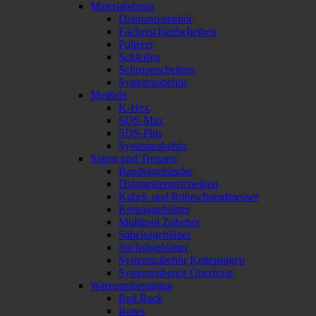
Materialabtrag
Diamantzubehör
Fächerschleifscheiben
Polierer
Schleifen
Schruppscheiben
Systemzubehör
Meißeln
K-Hex
SDS-Max
SDS-Plus
Systemzubehör
Sägen und Trennen
Bandsägebänder
Diamanttrennscheiben
Kabel- und Rohrschneidmesser
Kreissägeblätter
Multitool Zubehör
Säbelsägeblätter
Stichsägeblätter
Systemzubehör Kettensägen
Systemzubehör Oberfräse
Warenpräsentation
Red Rack
Rows