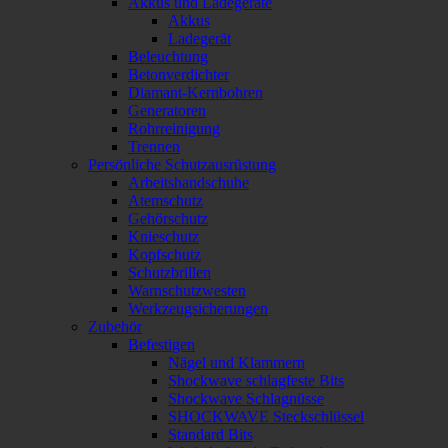
Akkus und Ladegeräte
Akkus
Ladegerät
Beleuchtung
Betonverdichter
Diamant-Kernbohren
Generatoren
Rohrreinigung
Trennen
Persönliche Schutzausrüstung
Arbeitshandschuhe
Atemschutz
Gehörschutz
Knieschutz
Kopfschutz
Schutzbrillen
Warnschutzwesten
Werkzeugsicherungen
Zubehör
Befestigen
Nägel und Klammern
Shockwave schlagfeste Bits
Shockwave Schlagnüsse
SHOCKWAVE Steckschlüssel
Standard Bits