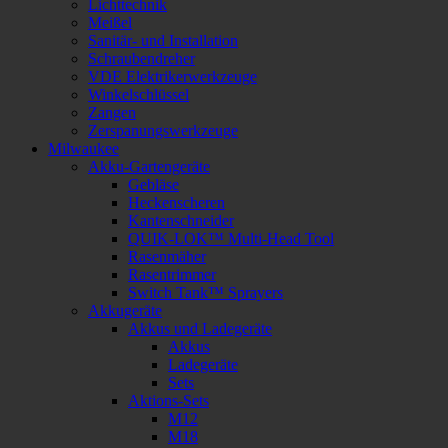
Lichttechnik
Meißel
Sanitär- und Installation
Schraubendreher
VDE Elektrikerwerkzeuge
Winkelschlüssel
Zangen
Zerspanungswerkzeuge
Milwaukee
Akku-Gartengeräte
Gebläse
Heckenscheren
Kantenschneider
QUIK-LOK™ Multi-Head Tool
Rasenmäher
Rasentrimmer
Switch Tank™ Sprayers
Akkugeräte
Akkus und Ladegeräte
Akkus
Ladegeräte
Sets
Aktions-Sets
M12
M18