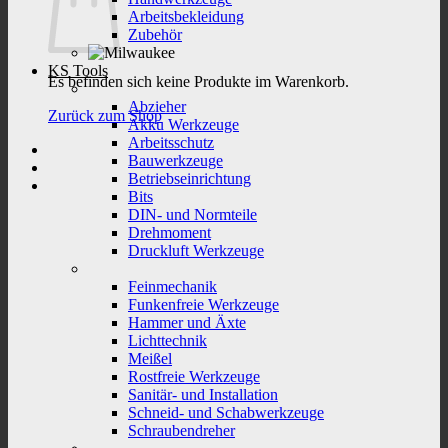
Arbeitsbekleidung
Zubehör
KS Tools
Es befinden sich keine Produkte im Warenkorb.
Abzieher
Zurück zum Shop
Akku Werkzeuge
Arbeitsschutz
Bauwerkzeuge
Betriebseinrichtung
Bits
DIN- und Normteile
Drehmoment
Druckluft Werkzeuge
Feinmechanik
Funkenfreie Werkzeuge
Hammer und Äxte
Lichttechnik
Meißel
Rostfreie Werkzeuge
Sanitär- und Installation
Schneid- und Schabwerkzeuge
Schraubendreher