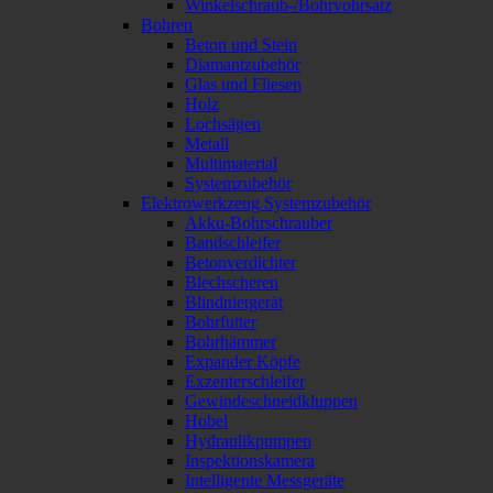
Winkelschraub-/Bohrvohrsatz
Bohren
Beton und Stein
Diamantzubehör
Glas und Fliesen
Holz
Lochsägen
Metall
Multimaterial
Systemzubehör
Elektrowerkzeug Systemzubehör
Akku-Bohrschrauber
Bandschleifer
Betonverdichter
Blechscheren
Blindnietgerät
Bohrfutter
Bohrhämmer
Expander Köpfe
Exzenterschleifer
Gewindeschneidkluppen
Hobel
Hydraulikpumpen
Inspektionskamera
Intelligente Messgeräte