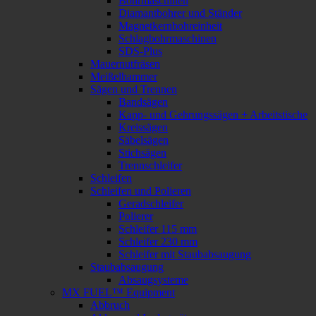
Bohrmaschinen
Diamantbohrer und Ständer
Magnetkernbohreinheit
Schlagbohrmaschinen
SDS-Plus
Mauernutfräsen
Meißelhammer
Sägen und Trennen
Bandsägen
Kapp- und Gehrungssägen + Arbeitstische
Kreissägen
Säbelsägen
Stichsägen
Trennschleifer
Schleifen
Schleifen und Polieren
Geradschleifer
Polierer
Schleifer 115 mm
Schleifer 230 mm
Schleifer mit Staubabsaugung
Staubabsaugung
Absaugsysteme
MX FUEL™ Equipment
Abbruch