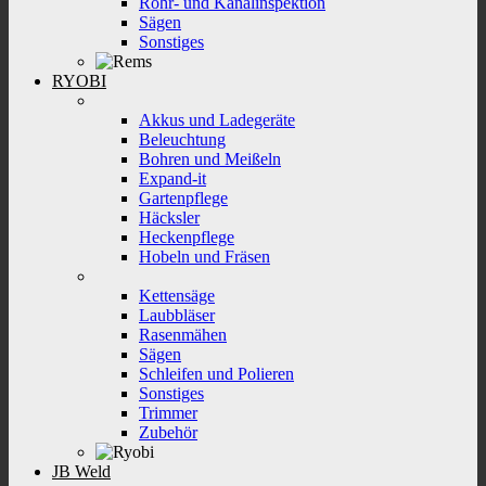
Rohr- und Kanalinspektion
Sägen
Sonstiges
RYOBI
Akkus und Ladegeräte
Beleuchtung
Bohren und Meißeln
Expand-it
Gartenpflege
Häcksler
Heckenpflege
Hobeln und Fräsen
Kettensäge
Laubbläser
Rasenmähen
Sägen
Schleifen und Polieren
Sonstiges
Trimmer
Zubehör
JB Weld