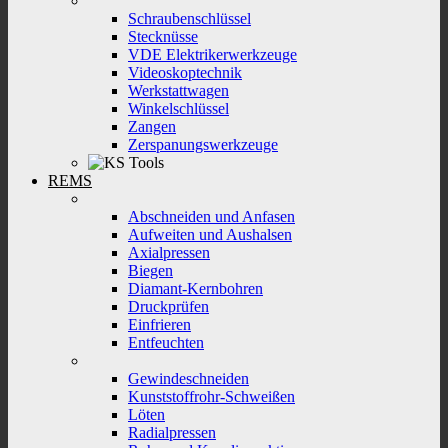
Schraubenschlüssel
Stecknüsse
VDE Elektrikerwerkzeuge
Videoskoptechnik
Werkstattwagen
Winkelschlüssel
Zangen
Zerspanungswerkzeuge
REMS
Abschneiden und Anfasen
Aufweiten und Aushalsen
Axialpressen
Biegen
Diamant-Kernbohren
Druckprüfen
Einfrieren
Entfeuchten
Gewindeschneiden
Kunststoffrohr-Schweißen
Löten
Radialpressen