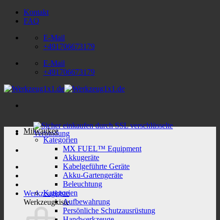
Zum
Kontakt
Inhalt
FAQ
springen
E-Mail
+491706673179
E-Mail
+491706673179
Milwaukee
Kategorien
MX FUEL™ Equipment
Akkugeräte
Kabelgeführte Geräte
Akku-Gartengeräte
Beleuchtung
Kategorien
Werkzeugkiste
Aufbewahrung
Werkzeugkiste
Persönliche Schutzausrüstung
Handwerkzeuge