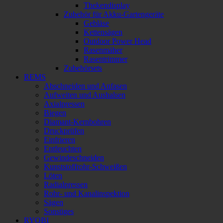
Thekendisplay
Zubehör für Akku-Gartengeräte
Gebläse
Kettensägen
Outdoor Power Head
Rasenmäher
Rasentrimmer
Zubehörsets
REMS
Abschneiden und Anfasen
Aufweiten und Aushalsen
Axialpressen
Biegen
Diamant-Kernbohren
Druckprüfen
Einfrieren
Entfeuchten
Gewindeschneiden
Kunststoffrohr-Schweißen
Löten
Radialpressen
Rohr- und Kanalinspektion
Sägen
Sonstiges
RYOBI