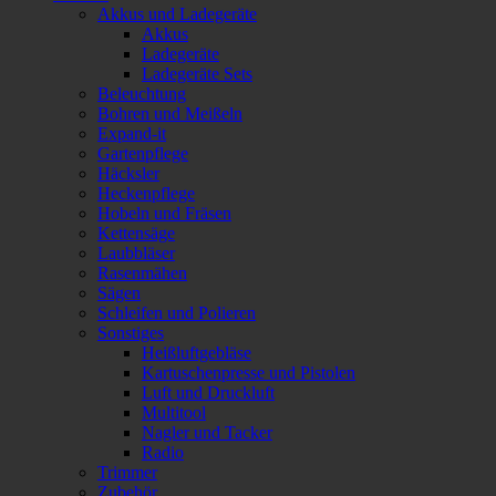
Akkus und Ladegeräte
Akkus
Ladegeräte
Ladegeräte Sets
Beleuchtung
Bohren und Meißeln
Expand-it
Gartenpflege
Häcksler
Heckenpflege
Hobeln und Fräsen
Kettensäge
Laubbläser
Rasenmähen
Sägen
Schleifen und Polieren
Sonstiges
Heißluftgebläse
Kartuschenpresse und Pistolen
Luft und Druckluft
Multitool
Nagler und Tacker
Radio
Trimmer
Zubehör