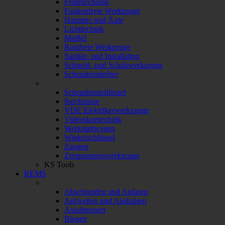
Feinmechanik
Funkenfreie Werkzeuge
Hammer und Äxte
Lichttechnik
Meißel
Rostfreie Werkzeuge
Sanitär- und Installation
Schneid- und Schabwerkzeuge
Schraubendreher
Schraubenschlüssel
Stecknüsse
VDE Elektrikerwerkzeuge
Videoskoptechnik
Werkstattwagen
Winkelschlüssel
Zangen
Zerspanungswerkzeuge
KS Tools
REMS
Abschneiden und Anfasen
Aufweiten und Aushalsen
Axialpressen
Biegen