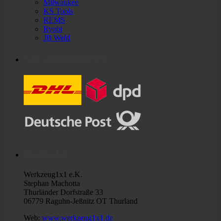
Milwaukee
KS Tools
REMS
Ryobi
JB Weld
Versandanbieter
Kontakt
Werkzeug1x1 e.K.
Stephan Machotta
Thurländer Dorfstraße 33
06779 Raguhn-Jeßnitz OT Thurland
Web:
www.werkzeug1x1.de