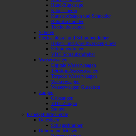
Hand-Bügelsäge
Kabelscheren
Kunststoffsägen und Schneider
Rohrabschneider
Trockenbausägen
Scheren
Steckschlüssel und Schraubendreher
Haken- und Anreißwerkzeug-Sets
Schraubendreher
VDE Schraubendreher
Wasserwaagen
Digitale Wasserwaagen
Teleskop-Wasserwaagen
Torpedo Wasserwaagen
Wasserwaagen
Wasserwaagen Gusseisen
Zangen
Gripzangen
VDE Zangen
Zangen
Kabelgeführte Geräte
Befestigen
Schlagschrauber
Bohren und Meißeln