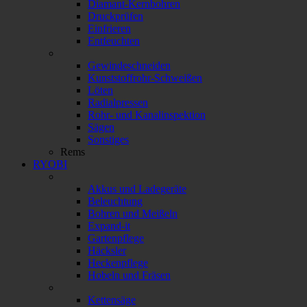
Diamant-Kernbohren
Druckprüfen
Einfrieren
Entfeuchten
Gewindeschneiden
Kunststoffrohr-Schweißen
Löten
Radialpressen
Rohr- und Kanalinspektion
Sägen
Sonstiges
Rems
RYOBI
Akkus und Ladegeräte
Beleuchtung
Bohren und Meißeln
Expand-it
Gartenpflege
Häcksler
Heckenpflege
Hobeln und Fräsen
Kettensäge