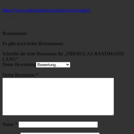
https://www.milwaukeetool.eu/service/contact/
Rezensionen (0)
Rezensionen
Es gibt noch keine Rezensionen.
Schreibe die erste Rezension für „FIBERGLAS BANDMASSE
LANG“
Deine Bewertung
Deine Rezension
*
Name
*