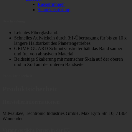
Rasentrimmen
Schutzausrüstung
Beschreibung
Leichtes Fiberglasband.
Schnelles Aufwickeln durch 3:1-Übertragung für bis zu 10 x
längere Haltbarkeit des Planetengetriebes.
GRIME GUARD Schmutzabstreifer hält das Band sauber
und frei von abrasivem Material.
Beidseitige Skalierung mit metrischer Skala auf der oberen
und in Zoll auf der unteren Bandseite.
Produktsicherheit
Produktsicherheit
Herstellerinformationen
Milwaukee, Techtronic Industries GmbH, Max-Eyth-Str. 10, 71364
Winnenden
Verantwortliche Person in der EU