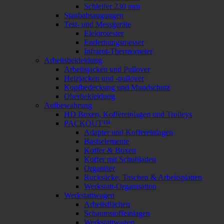
Schleifer 230 mm
Staubabsaugungen
Test- und Messgeräte
Elektrotester
Entfernungsmesser
Infrarot-Thermometer
Arbeitsbekleidung
Arbeitsjacken und Pullover
Heizjacken und -pullover
Kopfbedeckung und Mundschutz
Oberbekleidung
Aufbewahrung
HD Boxen, Koffereinlagen und Trolleys
PACKOUT™
Adapter und Koffereinlagen
Basiselemente
Koffer & Boxen
Koffer mit Schubladen
Organiser
Rucksäcke, Taschen & Arbeitsplatten
Werkstatt-Organisation
Werkstattwagen
Arbeitsflächen
Schaumstoffeinlagen
Werkstattwagen