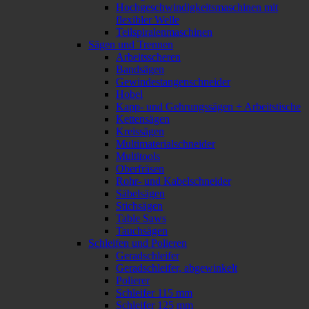
Hochgeschwindigkeitsmaschinen mit
flexibler Welle
Teilspiralenmaschinen
Sägen und Trennen
Arbeitsscheren
Bandsägen
Gewindestangenschneider
Hobel
Kapp- und Gehrungssägen + Arbeitstische
Kettensägen
Kreissägen
Multimaterialschneider
Multitools
Oberfräsen
Rohr- und Kabelschneider
Säbelsägen
Stichsägen
Table Saws
Tauchsägen
Schleifen und Polieren
Geradschleifer
Geradschleifer, abgewinkelt
Polierer
Schleifer 115 mm
Schleifer 125 mm