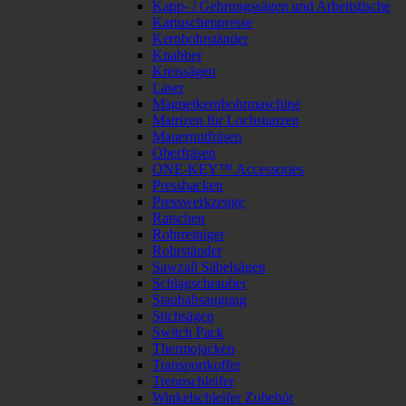
Kapp- / Gehrungssägen und Arbeitstische
Kartuschenpresse
Kernbohrständer
Knabber
Kreissägen
Laser
Magnetkernbohrmaschine
Matrizen für Lochstanzen
Mauernutfräsen
Oberfräsen
ONE-KEY™ Accessories
Pressbacken
Presswerkzeuge
Ratschen
Rohrreiniger
Rohrständer
Sawzall Säbelsägen
Schlagschrauber
Staubabsaugung
Stichsägen
Switch Pack
Thermojacken
Transportkoffer
Trennschleifer
Winkelschleifer Zubehör