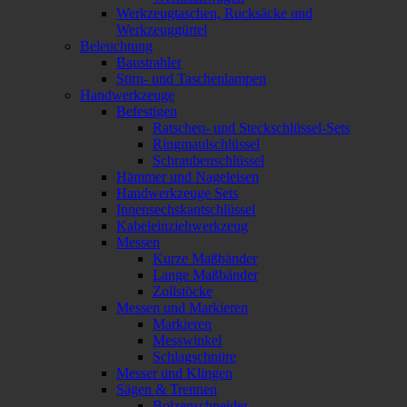
Werkzeugtaschen, Rucksäcke und
Werkzeuggürtel
Beleuchtung
Baustrahler
Stirn- und Taschenlampen
Handwerkzeuge
Befestigen
Ratschen- und Steckschlüssel-Sets
Ringmaulschlüssel
Schraubenschlüssel
Hämmer und Nageleisen
Handwerkzeuge Sets
Innensechskantschlüssel
Kabeleinziehwerkzeug
Messen
Kurze Maßbänder
Lange Maßbänder
Zollstöcke
Messen und Markieren
Markieren
Messwinkel
Schlagschnüre
Messer und Klingen
Sägen & Trennen
Bolzenschneider