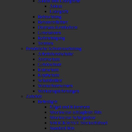
Akkus und Ladegeräte
Akkus
Ladegerät
Beleuchtung
Betonverdichter
Diamant-Kernbohren
Generatoren
Rohrreinigung
Trennen
Persönliche Schutzausrüstung
Arbeitshandschuhe
Atemschutz
Gehörschutz
Knieschutz
Kopfschutz
Schutzbrillen
Warnschutzwesten
Werkzeugsicherungen
Zubehör
Befestigen
Nägel und Klammern
Shockwave schlagfeste Bits
Shockwave Schlagnüsse
SHOCKWAVE Steckschlüssel
Standard Bits