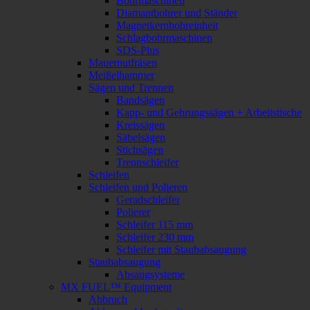
Bohrmaschinen
Diamantbohrer und Ständer
Magnetkernbohreinheit
Schlagbohrmaschinen
SDS-Plus
Mauernutfräsen
Meißelhammer
Sägen und Trennen
Bandsägen
Kapp- und Gehrungssägen + Arbeitstische
Kreissägen
Säbelsägen
Stichsägen
Trennschleifer
Schleifen
Schleifen und Polieren
Geradschleifer
Polierer
Schleifer 115 mm
Schleifer 230 mm
Schleifer mit Staubabsaugung
Staubabsaugung
Absaugsysteme
MX FUEL™ Equipment
Abbruch