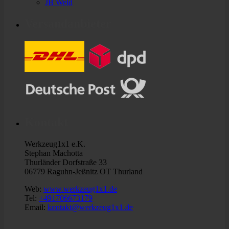
JB Weld
Versandanbieter
Kontakt
Werkzeug1x1 e.K.
Stephan Machotta
Thurländer Dorfstraße 33
06779 Raguhn-Jeßnitz OT Thurland
Web:
www.werkzeug1x1.de
Tel:
+491706673179
Email:
kontakt@werkzeug1x1.de