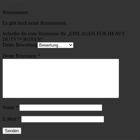
Rezensionen (0)
Rezensionen
Es gibt noch keine Rezensionen.
Schreibe die erste Rezension für „EINLAGEN FÜR HEAVY
DUTY™ BOXEN“
Deine Bewertung
Deine Rezension
*
Name
*
E-Mail
*