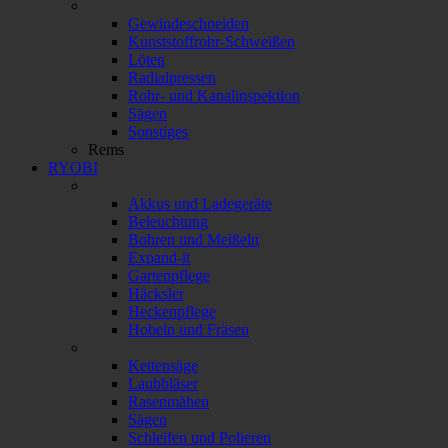
Gewindeschneiden
Kunststoffrohr-Schweißen
Löten
Radialpressen
Rohr- und Kanalinspektion
Sägen
Sonstiges
Rems
RYOBI
Akkus und Ladegeräte
Beleuchtung
Bohren und Meißeln
Expand-it
Gartenpflege
Häcksler
Heckenpflege
Hobeln und Fräsen
Kettensäge
Laubbläser
Rasenmähen
Sägen
Schleifen und Polieren