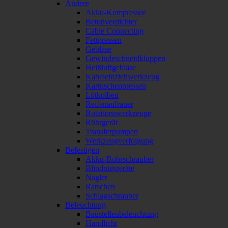
Andere
Akku-Kompressor
Betonverdichter
Cable Connecting
Fettpressen
Gebläse
Gewindeschneidkluppen
Heißluftgebläse
Kabeleinziehwerkzeug
Kartuschenpressen
Lötkolben
Reifenaufrauer
Rotationswerkzeuge
Rührgerät
Transferpumpen
Werkzeugverfolgung
Befestigen
Akku-Bohrschrauber
Blindnietgeräte
Nagler
Ratschen
Schlagschrauber
Beleuchtung
Baustellenbeleuchtung
Handlicht