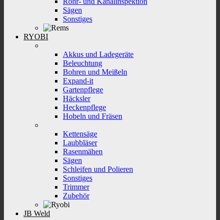
Rohr- und Kanalinspektion
Sägen
Sonstiges
RYOBI
Akkus und Ladegeräte
Beleuchtung
Bohren und Meißeln
Expand-it
Gartenpflege
Häcksler
Heckenpflege
Hobeln und Fräsen
Kettensäge
Laubbläser
Rasenmähen
Sägen
Schleifen und Polieren
Sonstiges
Trimmer
Zubehör
JB Weld