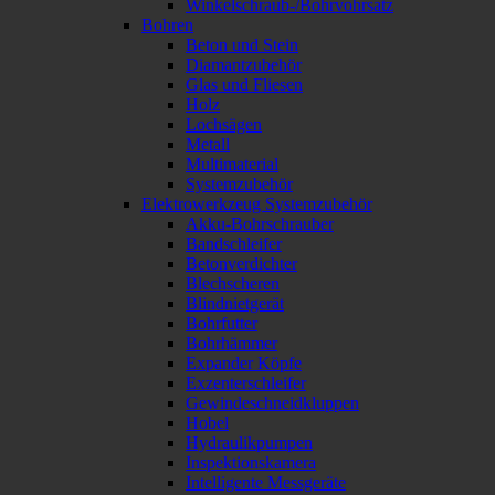
Winkelschraub-/Bohrvohrsatz
Bohren
Beton und Stein
Diamantzubehör
Glas und Fliesen
Holz
Lochsägen
Metall
Multimaterial
Systemzubehör
Elektrowerkzeug Systemzubehör
Akku-Bohrschrauber
Bandschleifer
Betonverdichter
Blechscheren
Blindnietgerät
Bohrfutter
Bohrhämmer
Expander Köpfe
Exzenterschleifer
Gewindeschneidkluppen
Hobel
Hydraulikpumpen
Inspektionskamera
Intelligente Messgeräte