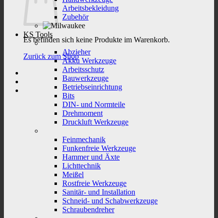
Arbeitsbekleidung
Zubehör
KS Tools
Es befinden sich keine Produkte im Warenkorb.
Abzieher
Zurück zum Shop
Akku Werkzeuge
Arbeitsschutz
Bauwerkzeuge
Betriebseinrichtung
Bits
DIN- und Normteile
Drehmoment
Druckluft Werkzeuge
Feinmechanik
Funkenfreie Werkzeuge
Hammer und Äxte
Lichttechnik
Meißel
Rostfreie Werkzeuge
Sanitär- und Installation
Schneid- und Schabwerkzeuge
Schraubendreher