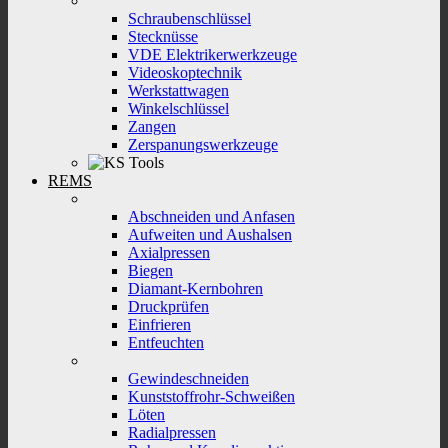
Schraubenschlüssel
Stecknüsse
VDE Elektrikerwerkzeuge
Videoskoptechnik
Werkstattwagen
Winkelschlüssel
Zangen
Zerspanungswerkzeuge
REMS
Abschneiden und Anfasen
Aufweiten und Aushalsen
Axialpressen
Biegen
Diamant-Kernbohren
Druckprüfen
Einfrieren
Entfeuchten
Gewindeschneiden
Kunststoffrohr-Schweißen
Löten
Radialpressen