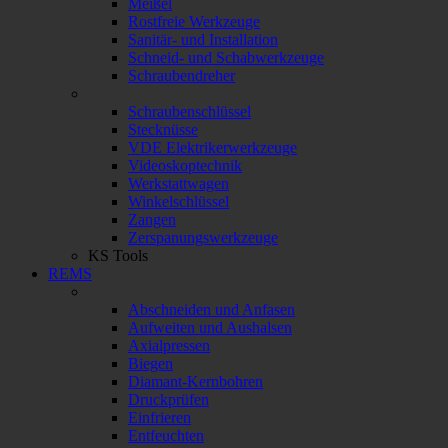
Meißel
Rostfreie Werkzeuge
Sanitär- und Installation
Schneid- und Schabwerkzeuge
Schraubendreher
Schraubenschlüssel
Stecknüsse
VDE Elektrikerwerkzeuge
Videoskoptechnik
Werkstattwagen
Winkelschlüssel
Zangen
Zerspanungswerkzeuge
KS Tools
REMS
Abschneiden und Anfasen
Aufweiten und Aushalsen
Axialpressen
Biegen
Diamant-Kernbohren
Druckprüfen
Einfrieren
Entfeuchten