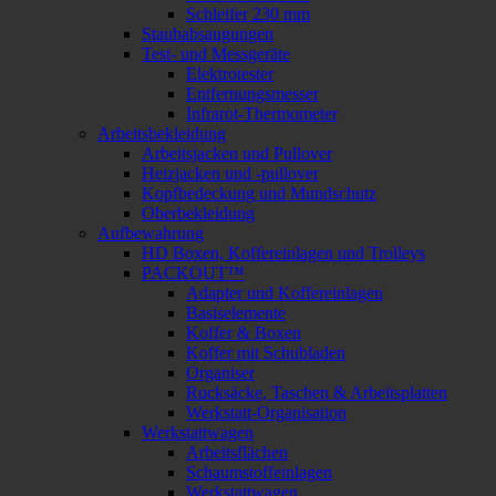
Schleifer 230 mm
Staubabsaugungen
Test- und Messgeräte
Elektrotester
Entfernungsmesser
Infrarot-Thermometer
Arbeitsbekleidung
Arbeitsjacken und Pullover
Heizjacken und -pullover
Kopfbedeckung und Mundschutz
Oberbekleidung
Aufbewahrung
HD Boxen, Koffereinlagen und Trolleys
PACKOUT™
Adapter und Koffereinlagen
Basiselemente
Koffer & Boxen
Koffer mit Schubladen
Organiser
Rucksäcke, Taschen & Arbeitsplatten
Werkstatt-Organisation
Werkstattwagen
Arbeitsflächen
Schaumstoffeinlagen
Werkstattwagen