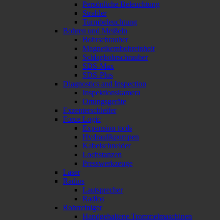
Persönliche Beleuchtung
Strahler
Turmbeleuchtung
Bohren und Meißeln
Bohrschrauber
Magnetkernbohreinheit
Schlagbohrschrauber
SDS-Max
SDS-Plus
Diagnostics and Inspection
Inspektionskamera
Ortungsgeräte
Exzenterschleifer
Force Logic
Expansion tools
Hydraulikpumpen
Kabelschneider
Lochstanzen
Presswerkzeuge
Laser
Radios
Lautsprecher
Radios
Rohrreiniger
Handgehaltene Trommelmaschinen