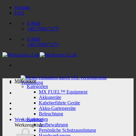
Zum
Kontakt
Inhalt
FAQ
springen
E-Mail
+491706673179
E-Mail
+491706673179
Milwaukee
Kategorien
MX FUEL™ Equipment
Akkugeräte
Kabelgeführte Geräte
Akku-Gartengeräte
Beleuchtung
Kategorien
Werkzeugkiste
Aufbewahrung
Werkzeugkiste
Persönliche Schutzausrüstung
Handwerkzeuge