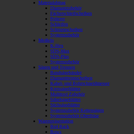
Materialabtrag
Diamantzubehör
Fächerschleifscheiben
Polierer
Schleifen
Schruppscheiben
Systemzubehör
Meißeln
K-Hex
SDS-Max
SDS-Plus
Systemzubehör
Sägen und Trennen
Bandsägebänder
Diamanttrennscheiben
Kabel- und Rohrschneidmesser
Kreissägeblätter
Multitool Zubehör
Säbelsägeblätter
Stichsägeblätter
Systemzubehör Kettensägen
Systemzubehör Oberfräse
Warenpräsentation
Red Rack
Rows