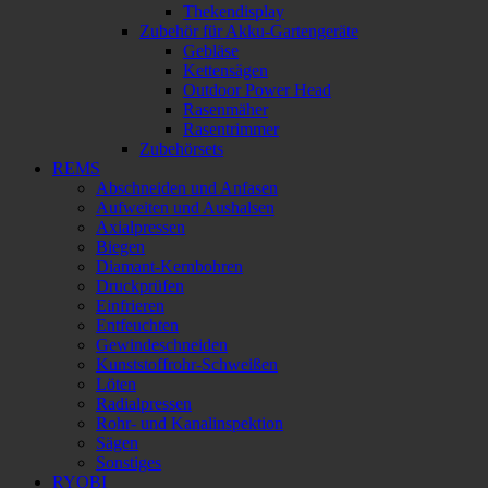
Thekendisplay
Zubehör für Akku-Gartengeräte
Gebläse
Kettensägen
Outdoor Power Head
Rasenmäher
Rasentrimmer
Zubehörsets
REMS
Abschneiden und Anfasen
Aufweiten und Aushalsen
Axialpressen
Biegen
Diamant-Kernbohren
Druckprüfen
Einfrieren
Entfeuchten
Gewindeschneiden
Kunststoffrohr-Schweißen
Löten
Radialpressen
Rohr- und Kanalinspektion
Sägen
Sonstiges
RYOBI