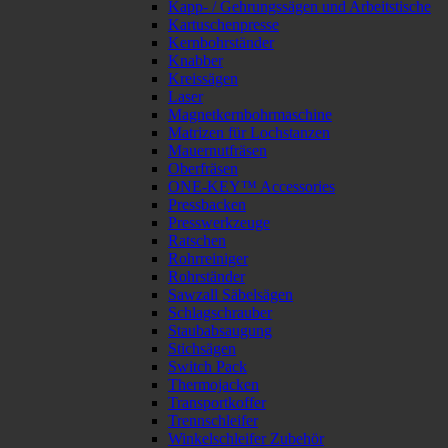
Kapp- / Gehrungssägen und Arbeitstische
Kartuschenpresse
Kernbohrständer
Knabber
Kreissägen
Laser
Magnetkernbohrmaschine
Matrizen für Lochstanzen
Mauernutfräsen
Oberfräsen
ONE-KEY™ Accessories
Pressbacken
Presswerkzeuge
Ratschen
Rohrreiniger
Rohrständer
Sawzall Säbelsägen
Schlagschrauber
Staubabsaugung
Stichsägen
Switch Pack
Thermojacken
Transportkoffer
Trennschleifer
Winkelschleifer Zubehör