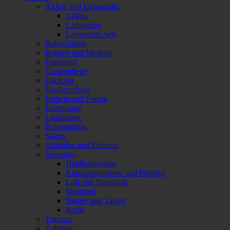
Akkus und Ladegeräte
Akkus
Ladegeräte
Ladegeräte Sets
Beleuchtung
Bohren und Meißeln
Expand-it
Gartenpflege
Häcksler
Heckenpflege
Hobeln und Fräsen
Kettensäge
Laubbläser
Rasenmähen
Sägen
Schleifen und Polieren
Sonstiges
Heißluftgebläse
Kartuschenpresse und Pistolen
Luft und Druckluft
Multitool
Nagler und Tacker
Radio
Trimmer
Zubehör