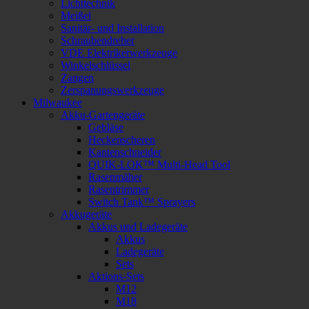
Lichttechnik
Meißel
Sanitär- und Installation
Schraubendreher
VDE Elektrikerwerkzeuge
Winkelschlüssel
Zangen
Zerspanungswerkzeuge
Milwaukee
Akku-Gartengeräte
Gebläse
Heckenscheren
Kantenschneider
QUIK-LOK™ Multi-Head Tool
Rasenmäher
Rasentrimmer
Switch Tank™ Sprayers
Akkugeräte
Akkus und Ladegeräte
Akkus
Ladegeräte
Sets
Aktions-Sets
M12
M18