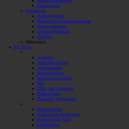
Akku-Gartengeräte
Beleuchtung
Kategorien
Aufbewahrung
Persönliche Schutzausrüstung
Handwerkzeuge
Arbeitsbekleidung
Zubehör
Milwaukee
KS Tools
Abzieher
Akku Werkzeuge
Arbeitsschutz
Bauwerkzeuge
Betriebseinrichtung
Bits
DIN- und Normteile
Drehmoment
Druckluft Werkzeuge
Feinmechanik
Funkenfreie Werkzeuge
Hammer und Äxte
Lichttechnik