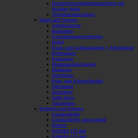
Hochgeschwindigkeitsmaschinen mit
flexibler Welle
Teilspiralenmaschinen
Sägen und Trennen
Arbeitsscheren
Bandsägen
Gewindestangenschneider
Hobel
Kapp- und Gehrungssägen + Arbeitstische
Kettensägen
Kreissägen
Multimaterialschneider
Multitools
Oberfräsen
Rohr- und Kabelschneider
Säbelsägen
Stichsägen
Table Saws
Tauchsägen
Schleifen und Polieren
Geradschleifer
Geradschleifer, abgewinkelt
Polierer
Schleifer 115 mm
Schleifer 125 mm