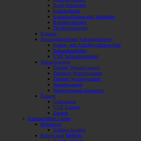
Hand-Bügelsäge
Kabelscheren
Kunststoffsägen und Schneider
Rohrabschneider
Trockenbausägen
Scheren
Steckschlüssel und Schraubendreher
Haken- und Anreißwerkzeug-Sets
Schraubendreher
VDE Schraubendreher
Wasserwaagen
Digitale Wasserwaagen
Teleskop-Wasserwaagen
Torpedo Wasserwaagen
Wasserwaagen
Wasserwaagen Gusseisen
Zangen
Gripzangen
VDE Zangen
Zangen
Kabelgeführte Geräte
Befestigen
Schlagschrauber
Bohren und Meißeln