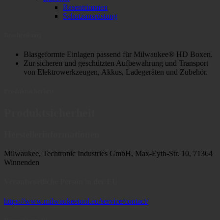
Rasentrimmen
Schutzausrüstung
Beschreibung
Blasgeformte Einlagen passend für Milwaukee® HD Boxen.
Zur sicheren und geschützten Aufbewahrung und Transport
von Elektrowerkzeugen, Akkus, Ladegeräten und Zubehör.
Produktsicherheit
Produktsicherheit
Herstellerinformationen
Milwaukee, Techtronic Industries GmbH, Max-Eyth-Str. 10, 71364
Winnenden
Verantwortliche Person in der EU
https://www.milwaukeetool.eu/service/contact/