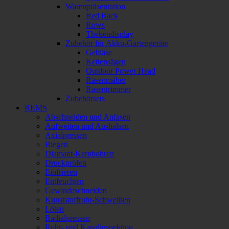
Warenpräsentation
Red Rack
Rows
Thekendisplay
Zubehör für Akku-Gartengeräte
Gebläse
Kettensägen
Outdoor Power Head
Rasenmäher
Rasentrimmer
Zubehörsets
REMS
Abschneiden und Anfasen
Aufweiten und Aushalsen
Axialpressen
Biegen
Diamant-Kernbohren
Druckprüfen
Einfrieren
Entfeuchten
Gewindeschneiden
Kunststoffrohr-Schweißen
Löten
Radialpressen
Rohr- und Kanalinspektion