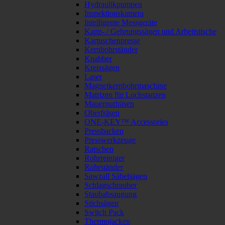
Hydraulikpumpen
Inspektionskamera
Intelligente Messgeräte
Kapp- / Gehrungssägen und Arbeitstische
Kartuschenpresse
Kernbohrständer
Knabber
Kreissägen
Laser
Magnetkernbohrmaschine
Matrizen für Lochstanzen
Mauernutfräsen
Oberfräsen
ONE-KEY™ Accessories
Pressbacken
Presswerkzeuge
Ratschen
Rohrreiniger
Rohrständer
Sawzall Säbelsägen
Schlagschrauber
Staubabsaugung
Stichsägen
Switch Pack
Thermojacken