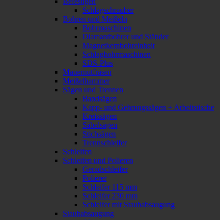
Befestigen
Schlagschrauber
Bohren und Meißeln
Bohrmaschinen
Diamantbohrer und Ständer
Magnetkernbohreinheit
Schlagbohrmaschinen
SDS-Plus
Mauernutfräsen
Meißelhammer
Sägen und Trennen
Bandsägen
Kapp- und Gehrungssägen + Arbeitstische
Kreissägen
Säbelsägen
Stichsägen
Trennschleifer
Schleifen
Schleifen und Polieren
Geradschleifer
Polierer
Schleifer 115 mm
Schleifer 230 mm
Schleifer mit Staubabsaugung
Staubabsaugung