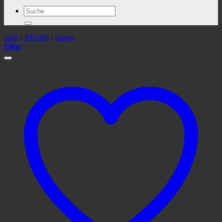
Suchen
nach:
Start
/
RYOBI
/
Sägen
Filter