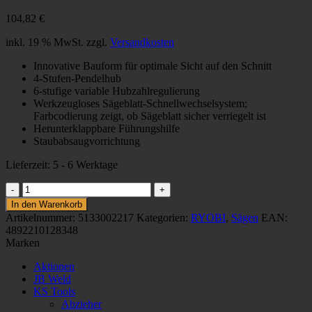
104,82
€
inkl. 19 % MwSt.
zzgl.
Versandkosten
Innovative Bauform für optimale Sicht auf den Schnitt
4-Stufen-Pendelhub
6-stufige variable Hubzahlregulierung
Werkzeugloses Sägeblatt-Schnellwechselsystem;
Farbcodierung zeigt, ob Sägeblatt sicher verriegelt ist
Herunterklappbare Führungshilfe
Staubabsaugvorrichtung
Lieferzeit:
5 - 6 Werktage
600
W
In den Warenkorb
PENDELHUB-
Artikelnummer:
5133002217
Kategorien:
RYOBI
,
Sägen
EAN:
STICHSÄGE
4892210128348
RJS850-
Marken
K
Menge
Aktionen
JB Weld
KS Tools
Abzieher