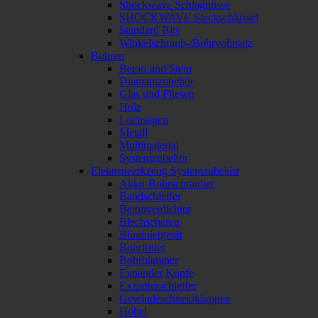
Shockwave Schlagnüsse
SHOCKWAVE Steckschlüssel
Standard Bits
Winkelschraub-/Bohrvohrsatz
Bohren
Beton und Stein
Diamantzubehör
Glas und Fliesen
Holz
Lochsägen
Metall
Multimaterial
Systemzubehör
Elektrowerkzeug Systemzubehör
Akku-Bohrschrauber
Bandschleifer
Betonverdichter
Blechscheren
Blindnietgerät
Bohrfutter
Bohrhämmer
Expander Köpfe
Exzenterschleifer
Gewindeschneidkluppen
Hobel