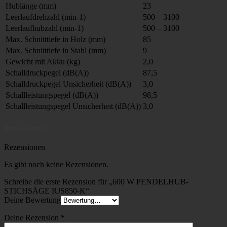
Hublänge (mm)
23
Leerlaufdrehzahl (min-1)
500 – 3100
Leerlaufhubzahl (min-1)
500 – 3100
Max. Schnitttiefe in Holz (mm)
85
Max. Schnitttiefe in Stahl (mm)
9
Gewicht mit Akku (kg)
2,0
Schalldruckpegel (dB(A))
87,5
Schalldruckpegel Unsicherheit (dB(A))
3,0
Schallleistungspegel (dB(A))
98,5
Schallleistungspegel Unsicherheit (dB(A))
3,0
Rezensionen (0)
Rezensionen
Es gibt noch keine Rezensionen.
Schreibe die erste Rezension für „600 W PENDELHUB-
STICHSÄGE RJS850-K“
Deine Bewertung
Deine Rezension
*