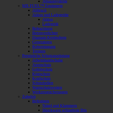
Absaugsysteme
MX FUEL™ Equipment
Abbruch
Akkus und Ladegeräte
Akkus
Ladegerät
Beleuchtung
Betonverdichter
Diamant-Kernbohren
Generatoren
Rohrreinigung
Trennen
Persönliche Schutzausrüstung
Arbeitshandschuhe
Atemschutz
Gehörschutz
Knieschutz
Kopfschutz
Schutzbrillen
Warnschutzwesten
Werkzeugsicherungen
Zubehör
Befestigen
Nägel und Klammern
Shockwave schlagfeste Bits