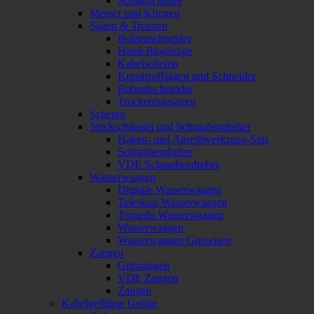
Schlagschnüre
Messer und Klingen
Sägen & Trennen
Bolzenschneider
Hand-Bügelsäge
Kabelscheren
Kunststoffsägen und Schneider
Rohrabschneider
Trockenbausägen
Scheren
Steckschlüssel und Schraubendreher
Haken- und Anreißwerkzeug-Sets
Schraubendreher
VDE Schraubendreher
Wasserwaagen
Digitale Wasserwaagen
Teleskop-Wasserwaagen
Torpedo Wasserwaagen
Wasserwaagen
Wasserwaagen Gusseisen
Zangen
Gripzangen
VDE Zangen
Zangen
Kabelgeführte Geräte