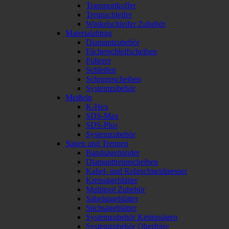
Transportkoffer
Trennschleifer
Winkelschleifer Zubehör
Materialabtrag
Diamantzubehör
Fächerschleifscheiben
Polierer
Schleifen
Schruppscheiben
Systemzubehör
Meißeln
K-Hex
SDS-Max
SDS-Plus
Systemzubehör
Sägen und Trennen
Bandsägebänder
Diamanttrennscheiben
Kabel- und Rohrschneidmesser
Kreissägeblätter
Multitool Zubehör
Säbelsägeblätter
Stichsägeblätter
Systemzubehör Kettensägen
Systemzubehör Oberfräse