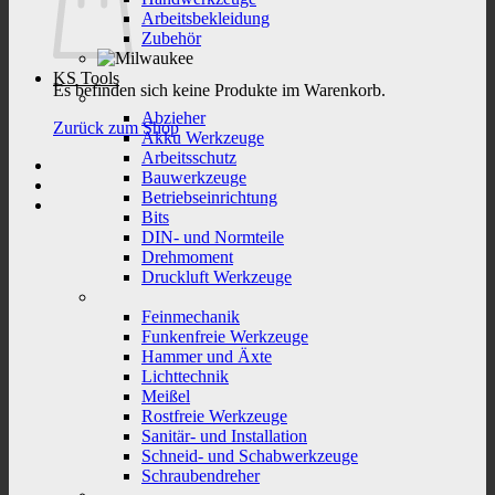
Arbeitsbekleidung
Zubehör
KS Tools
Es befinden sich keine Produkte im Warenkorb.
Abzieher
Zurück zum Shop
Akku Werkzeuge
Arbeitsschutz
Bauwerkzeuge
Betriebseinrichtung
Bits
DIN- und Normteile
Drehmoment
Druckluft Werkzeuge
Feinmechanik
Funkenfreie Werkzeuge
Hammer und Äxte
Lichttechnik
Meißel
Rostfreie Werkzeuge
Sanitär- und Installation
Schneid- und Schabwerkzeuge
Schraubendreher