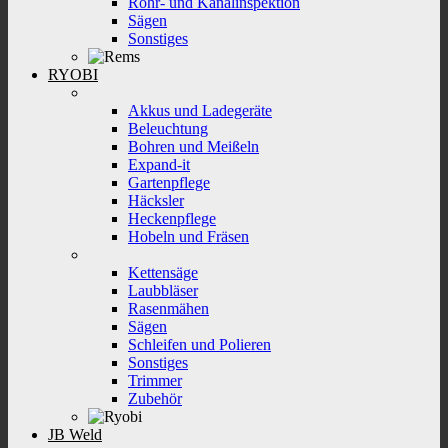
Rohr- und Kanalinspektion
Sägen
Sonstiges
RYOBI
Akkus und Ladegeräte
Beleuchtung
Bohren und Meißeln
Expand-it
Gartenpflege
Häcksler
Heckenpflege
Hobeln und Fräsen
Kettensäge
Laubbläser
Rasenmähen
Sägen
Schleifen und Polieren
Sonstiges
Trimmer
Zubehör
JB Weld