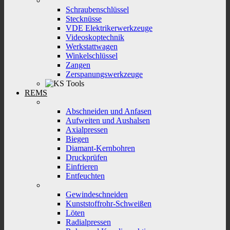
Schraubenschlüssel
Stecknüsse
VDE Elektrikerwerkzeuge
Videoskoptechnik
Werkstattwagen
Winkelschlüssel
Zangen
Zerspanungswerkzeuge
REMS
Abschneiden und Anfasen
Aufweiten und Aushalsen
Axialpressen
Biegen
Diamant-Kernbohren
Druckprüfen
Einfrieren
Entfeuchten
Gewindeschneiden
Kunststoffrohr-Schweißen
Löten
Radialpressen