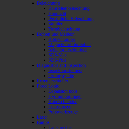
Beleuchtung
Baustellenbeleuchtung
Handlicht
Persönliche Beleuchtung
Strahler
Turmbeleuchtung
Bohren und Meißeln
Bohrschrauber
Magnetkernbohreinheit
Schlagbohrschrauber
SDS-Max
SDS-Plus
Diagnostics and Inspection
Inspektionskamera
Ortungsgeräte
Exzenterschleifer
Force Logic
Expansion tools
Hydraulikpumpen
Kabelschneider
Lochstanzen
Presswerkzeuge
Laser
Radios
Lautsprecher