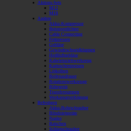
Aktions-Sets
M12
M18
Andere
Akku-Kompressor
Betonverdichter
Cable Connecting
Fettpressen
Gebläse
Gewindeschneidkluppen
Heißluftgebläse
Kabeleinziehwerkzeug
Kartuschenpressen
Lötkolben
Reifenaufrauer
Rotationswerkzeuge
Rührgerät
Transferpumpen
Werkzeugverfolgung
Befestigen
Akku-Bohrschrauber
Blindnietgeräte
Nagler
Ratschen
Schlagschrauber