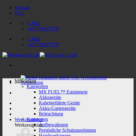
Zum
Kontakt
Inhalt
FAQ
springen
E-Mail
+491706673179
E-Mail
+491706673179
Milwaukee
Kategorien
MX FUEL™ Equipment
Akkugeräte
Kabelgeführte Geräte
Akku-Gartengeräte
Beleuchtung
Kategorien
Werkzeugkiste
Aufbewahrung
Werkzeugkiste
Persönliche Schutzausrüstung
Handwerkzeuge