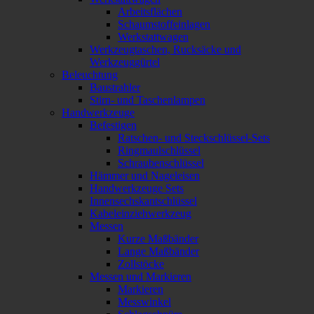
Arbeitsflächen
Schaumstoffeinlagen
Werkstattwagen
Werkzeugtaschen, Rucksäcke und
Werkzeuggürtel
Beleuchtung
Baustrahler
Stirn- und Taschenlampen
Handwerkzeuge
Befestigen
Ratschen- und Steckschlüssel-Sets
Ringmaulschlüssel
Schraubenschlüssel
Hämmer und Nageleisen
Handwerkzeuge Sets
Innensechskantschlüssel
Kabeleinziehwerkzeug
Messen
Kurze Maßbänder
Lange Maßbänder
Zollstöcke
Messen und Markieren
Markieren
Messwinkel