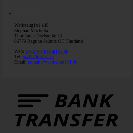
Kontakt
Werkzeug1x1 e.K.
Stephan Machotta
Thurländer Dorfstraße 33
06779 Raguhn-Jeßnitz OT Thurland
Web:
www.werkzeug1x1.de
Tel:
+491706673179
Email:
kontakt@werkzeug1x1.de
B
T