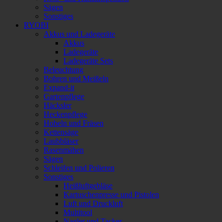
Sägen
Sonstiges
RYOBI
Akkus und Ladegeräte
Akkus
Ladegeräte
Ladegeräte Sets
Beleuchtung
Bohren und Meißeln
Expand-it
Gartenpflege
Häcksler
Heckenpflege
Hobeln und Fräsen
Kettensäge
Laubbläser
Rasenmähen
Sägen
Schleifen und Polieren
Sonstiges
Heißluftgebläse
Kartuschenpresse und Pistolen
Luft und Druckluft
Multitool
Nagler und Tacker