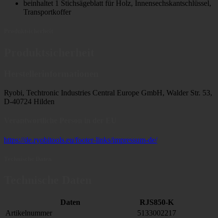
beinhaltet 1 Stichsägeblatt für Holz, Innensechskantschlüssel,
Transportkoffer
Produktsicherheit
Produktsicherheit
Herstellerinformationen
Ryobi, Techtronic Industries Central Europe GmbH, Walder Str. 53,
D-40724 Hilden
Verantwortliche Person in der EU
https://de.ryobitools.eu/footer-links/impressum-de/
Technische Daten
Technische Daten
Daten
RJS850-K
Artikelnummer
5133002217