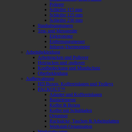
Polierer
Schleifer 115 mm
Schleifer 125 mm
Schleifer 230 mm
Staubabsaugungen
Test- und Messgeräte
Elektrotester
Entfernungsmesser
Infrarot-Thermometer
Arbeitsbekleidung
Arbeitsjacken und Pullover
Heizjacken und -pullover
Kopfbedeckung und Mundschutz
Oberbekleidung
Aufbewahrung
HD Boxen, Koffereinlagen und Trolleys
PACKOUT™
Adapter und Koffereinlagen
Basiselemente
Koffer & Boxen
Koffer mit Schubladen
Organiser
Rucksäcke, Taschen & Arbeitsplatten
Werkstatt-Organisation
Werkstattwagen