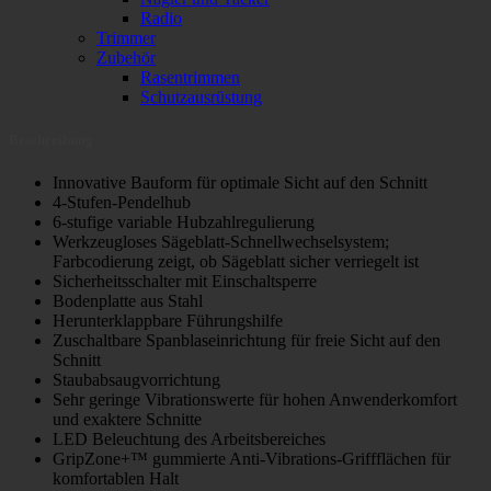
Radio
Trimmer
Zubehör
Rasentrimmen
Schutzausrüstung
Beschreibung
Innovative Bauform für optimale Sicht auf den Schnitt
4-Stufen-Pendelhub
6-stufige variable Hubzahlregulierung
Werkzeugloses Sägeblatt-Schnellwechselsystem;
Farbcodierung zeigt, ob Sägeblatt sicher verriegelt ist
Sicherheitsschalter mit Einschaltsperre
Bodenplatte aus Stahl
Herunterklappbare Führungshilfe
Zuschaltbare Spanblaseinrichtung für freie Sicht auf den
Schnitt
Staubabsaugvorrichtung
Sehr geringe Vibrationswerte für hohen Anwenderkomfort
und exaktere Schnitte
LED Beleuchtung des Arbeitsbereiches
GripZone+™ gummierte Anti-Vibrations-Griffflächen für
komfortablen Halt