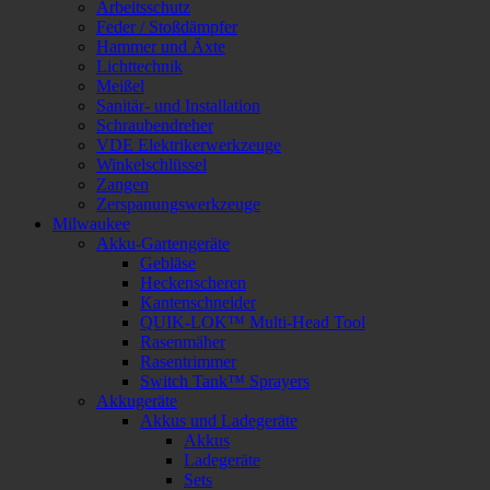
Arbeitsschutz
Feder / Stoßdämpfer
Hammer und Äxte
Lichttechnik
Meißel
Sanitär- und Installation
Schraubendreher
VDE Elektrikerwerkzeuge
Winkelschlüssel
Zangen
Zerspanungswerkzeuge
Milwaukee
Akku-Gartengeräte
Gebläse
Heckenscheren
Kantenschneider
QUIK-LOK™ Multi-Head Tool
Rasenmäher
Rasentrimmer
Switch Tank™ Sprayers
Akkugeräte
Akkus und Ladegeräte
Akkus
Ladegeräte
Sets