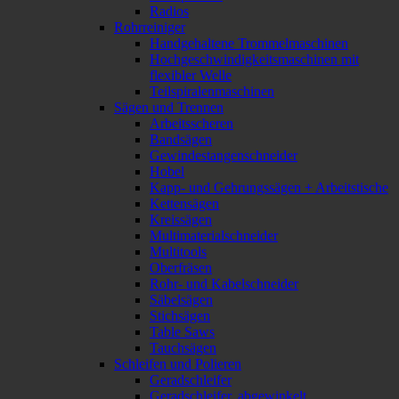
Radios
Rohrreiniger
Handgehaltene Trommelmaschinen
Hochgeschwindigkeitsmaschinen mit
flexibler Welle
Teilspiralenmaschinen
Sägen und Trennen
Arbeitsscheren
Bandsägen
Gewindestangenschneider
Hobel
Kapp- und Gehrungssägen + Arbeitstische
Kettensägen
Kreissägen
Multimaterialschneider
Multitools
Oberfräsen
Rohr- und Kabelschneider
Säbelsägen
Stichsägen
Table Saws
Tauchsägen
Schleifen und Polieren
Geradschleifer
Geradschleifer, abgewinkelt