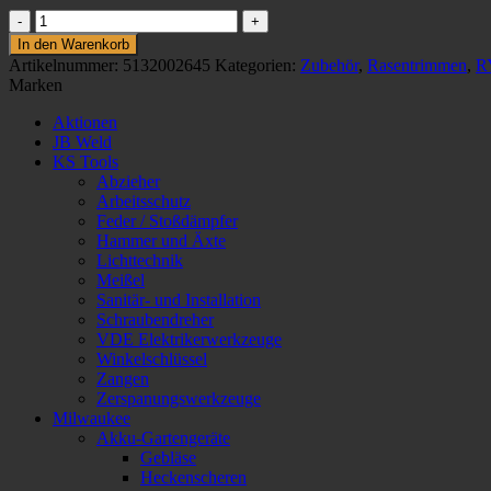
2X
FADENSPULEN
In den Warenkorb
(1,5
Artikelnummer:
5132002645
Kategorien:
Zubehör
,
Rasentrimmen
,
R
MM)
Marken
RAC109
Menge
Aktionen
JB Weld
KS Tools
Abzieher
Arbeitsschutz
Feder / Stoßdämpfer
Hammer und Äxte
Lichttechnik
Meißel
Sanitär- und Installation
Schraubendreher
VDE Elektrikerwerkzeuge
Winkelschlüssel
Zangen
Zerspanungswerkzeuge
Milwaukee
Akku-Gartengeräte
Gebläse
Heckenscheren