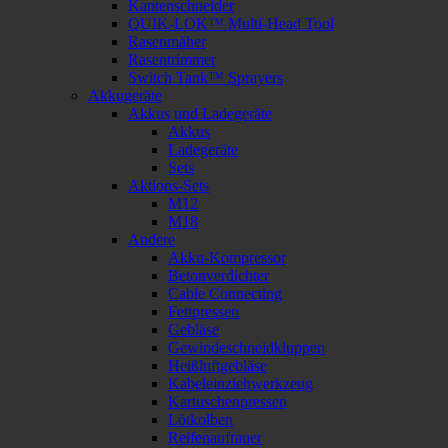
Kantenschneider
QUIK-LOK™ Multi-Head Tool
Rasenmäher
Rasentrimmer
Switch Tank™ Sprayers
Akkugeräte
Akkus und Ladegeräte
Akkus
Ladegeräte
Sets
Aktions-Sets
M12
M18
Andere
Akku-Kompressor
Betonverdichter
Cable Connecting
Fettpressen
Gebläse
Gewindeschneidkluppen
Heißluftgebläse
Kabeleinziehwerkzeug
Kartuschenpressen
Lötkolben
Reifenaufrauer