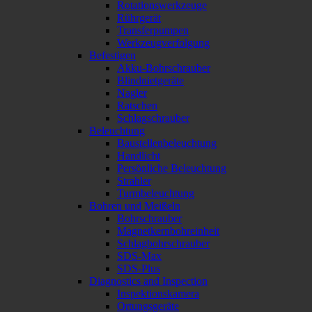
Rotationswerkzeuge
Rührgerät
Transferpumpen
Werkzeugverfolgung
Befestigen
Akku-Bohrschrauber
Blindnietgeräte
Nagler
Ratschen
Schlagschrauber
Beleuchtung
Baustellenbeleuchtung
Handlicht
Persönliche Beleuchtung
Strahler
Turmbeleuchtung
Bohren und Meißeln
Bohrschrauber
Magnetkernbohreinheit
Schlagbohrschrauber
SDS-Max
SDS-Plus
Diagnostics and Inspection
Inspektionskamera
Ortungsgeräte