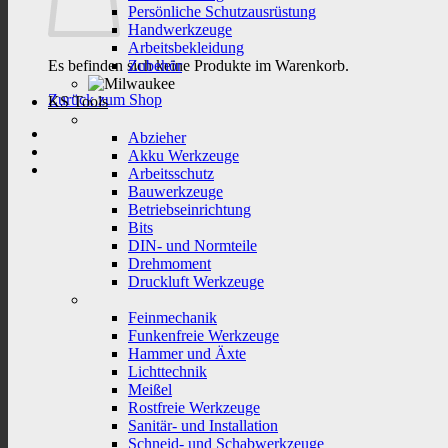
Persönliche Schutzausrüstung
Handwerkzeuge
Arbeitsbekleidung
Es befinden sich keine Produkte im Warenkorb.
Zubehör
Zurück zum Shop
KS Tools
Abzieher
Akku Werkzeuge
Arbeitsschutz
Bauwerkzeuge
Betriebseinrichtung
Bits
DIN- und Normteile
Drehmoment
Druckluft Werkzeuge
Feinmechanik
Funkenfreie Werkzeuge
Hammer und Äxte
Lichttechnik
Meißel
Rostfreie Werkzeuge
Sanitär- und Installation
Schneid- und Schabwerkzeuge