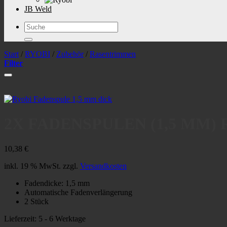
JB Weld
Suchen
nach:
Start
/
RYOBI
/
Zubehör
/
Rasentrimmen
Filter
2X FADENSPULEN (1,5 MM) 
10,38
€
inkl. 19 % MwSt.
zzgl.
Versandkosten
Fadendicke: 1,5 mm
Automatische Fadenverlängerung
2 Stück
Lieferzeit:
5 - 6 Werktage