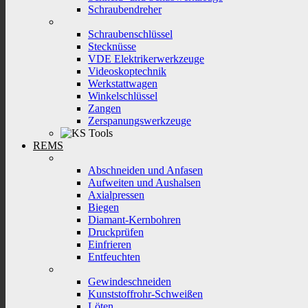
Schraubendreher
Schraubenschlüssel
Stecknüsse
VDE Elektrikerwerkzeuge
Videoskoptechnik
Werkstattwagen
Winkelschlüssel
Zangen
Zerspanungswerkzeuge
REMS
Abschneiden und Anfasen
Aufweiten und Aushalsen
Axialpressen
Biegen
Diamant-Kernbohren
Druckprüfen
Einfrieren
Entfeuchten
Gewindeschneiden
Kunststoffrohr-Schweißen
Löten