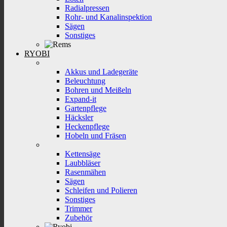
Radialpressen
Rohr- und Kanalinspektion
Sägen
Sonstiges
RYOBI
Akkus und Ladegeräte
Beleuchtung
Bohren und Meißeln
Expand-it
Gartenpflege
Häcksler
Heckenpflege
Hobeln und Fräsen
Kettensäge
Laubbläser
Rasenmähen
Sägen
Schleifen und Polieren
Sonstiges
Trimmer
Zubehör