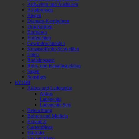
Aufweiten und Aushalsen
Axialpressen
Biegen
Diamant-Kernbohren
Druckprüfen
Einfrieren
Entfeuchten
Gewindeschneiden
Kunststoffrohr-Schweißen
Löten
Radialpressen
Rohr- und Kanalinspektion
Sägen
Sonstiges
RYOBI
Akkus und Ladegeräte
Akkus
Ladegeräte
Ladegeräte Sets
Beleuchtung
Bohren und Meißeln
Expand-it
Gartenpflege
Häcksler
Heckenpflege