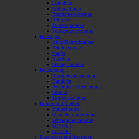
Lötkolben
Reifenaufrauer
Rotationswerkzeuge
Rührgerät
Transferpumpen
Werkzeugverfolgung
Befestigen
Akku-Bohrschrauber
Blindnietgeräte
Nagler
Ratschen
Schlagschrauber
Beleuchtung
Baustellenbeleuchtung
Handlicht
Persönliche Beleuchtung
Strahler
Turmbeleuchtung
Bohren und Meißeln
Bohrschrauber
Magnetkernbohreinheit
Schlagbohrschrauber
SDS-Max
SDS-Plus
Diagnostics and Inspection