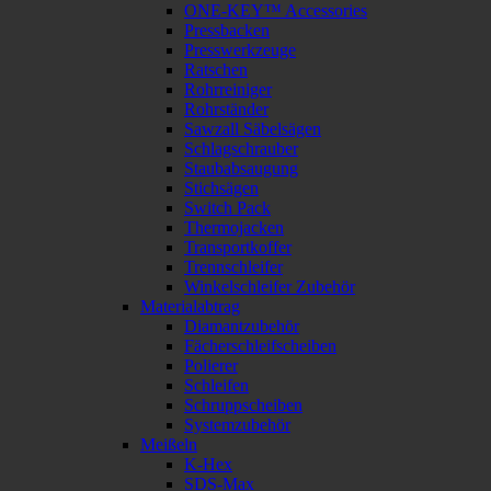
ONE-KEY™ Accessories
Pressbacken
Presswerkzeuge
Ratschen
Rohrreiniger
Rohrständer
Sawzall Säbelsägen
Schlagschrauber
Staubabsaugung
Stichsägen
Switch Pack
Thermojacken
Transportkoffer
Trennschleifer
Winkelschleifer Zubehör
Materialabtrag
Diamantzubehör
Fächerschleifscheiben
Polierer
Schleifen
Schruppscheiben
Systemzubehör
Meißeln
K-Hex
SDS-Max