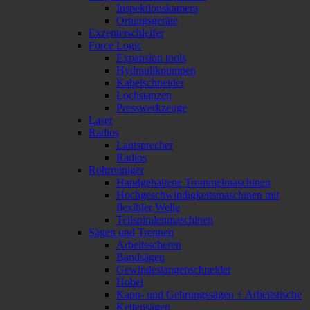
Inspektionskamera
Ortungsgeräte
Exzenterschleifer
Force Logic
Expansion tools
Hydraulikpumpen
Kabelschneider
Lochstanzen
Presswerkzeuge
Laser
Radios
Lautsprecher
Radios
Rohrreiniger
Handgehaltene Trommelmaschinen
Hochgeschwindigkeitsmaschinen mit
flexibler Welle
Teilspiralenmaschinen
Sägen und Trennen
Arbeitsscheren
Bandsägen
Gewindestangenschneider
Hobel
Kapp- und Gehrungssägen + Arbeitstische
Kettensägen