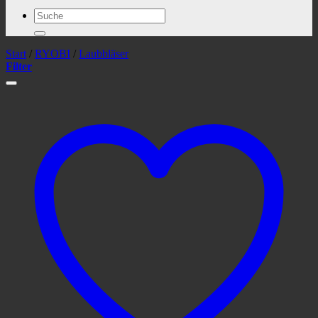
Suchen
nach:
Start
/
RYOBI
/
Laubbläser
Filter