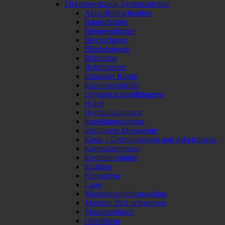
Elektrowerkzeug Systemzubehör
Akku-Bohrschrauber
Bandschleifer
Betonverdichter
Blechscheren
Blindnietgerät
Bohrfutter
Bohrhämmer
Expander Köpfe
Exzenterschleifer
Gewindeschneidkluppen
Hobel
Hydraulikpumpen
Inspektionskamera
Intelligente Messgeräte
Kapp- / Gehrungssägen und Arbeitstische
Kartuschenpresse
Kernbohrständer
Knabber
Kreissägen
Laser
Magnetkernbohrmaschine
Matrizen für Lochstanzen
Mauernutfräsen
Oberfräsen