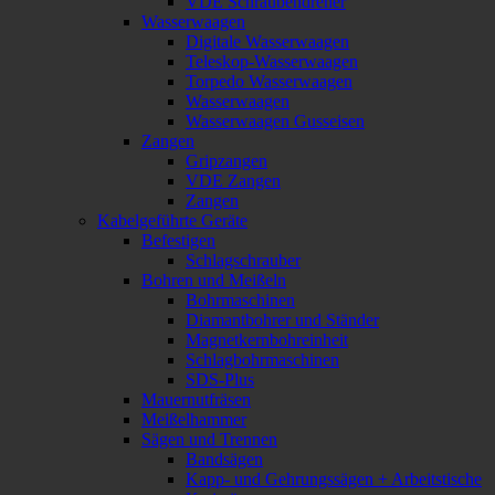
VDE Schraubendreher
Wasserwaagen
Digitale Wasserwaagen
Teleskop-Wasserwaagen
Torpedo Wasserwaagen
Wasserwaagen
Wasserwaagen Gusseisen
Zangen
Gripzangen
VDE Zangen
Zangen
Kabelgeführte Geräte
Befestigen
Schlagschrauber
Bohren und Meißeln
Bohrmaschinen
Diamantbohrer und Ständer
Magnetkernbohreinheit
Schlagbohrmaschinen
SDS-Plus
Mauernutfräsen
Meißelhammer
Sägen und Trennen
Bandsägen
Kapp- und Gehrungssägen + Arbeitstische