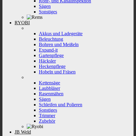
Rohr- und Kanalinspektion
Sägen
Sonstiges
RYOBI
Akkus und Ladegeräte
Beleuchtung
Bohren und Meißeln
Expand-it
Gartenpflege
Häcksler
Heckenpflege
Hobeln und Fräsen
Kettensäge
Laubbläser
Rasenmähen
Sägen
Schleifen und Polieren
Sonstiges
Trimmer
Zubehör
JB Weld