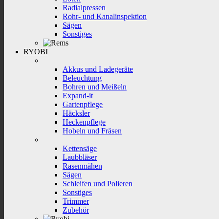
Radialpressen
Rohr- und Kanalinspektion
Sägen
Sonstiges
RYOBI
Akkus und Ladegeräte
Beleuchtung
Bohren und Meißeln
Expand-it
Gartenpflege
Häcksler
Heckenpflege
Hobeln und Fräsen
Kettensäge
Laubbläser
Rasenmähen
Sägen
Schleifen und Polieren
Sonstiges
Trimmer
Zubehör