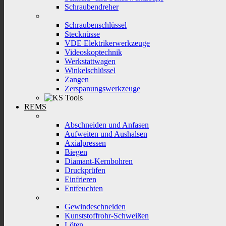
Schraubendreher
Schraubenschlüssel
Stecknüsse
VDE Elektrikerwerkzeuge
Videoskoptechnik
Werkstattwagen
Winkelschlüssel
Zangen
Zerspanungswerkzeuge
REMS
Abschneiden und Anfasen
Aufweiten und Aushalsen
Axialpressen
Biegen
Diamant-Kernbohren
Druckprüfen
Einfrieren
Entfeuchten
Gewindeschneiden
Kunststoffrohr-Schweißen
Löten