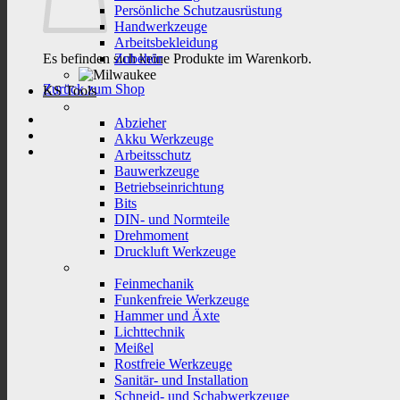
Persönliche Schutzausrüstung
Handwerkzeuge
Arbeitsbekleidung
Es befinden sich keine Produkte im Warenkorb.
Zubehör
Zurück zum Shop
KS Tools
Abzieher
Akku Werkzeuge
Arbeitsschutz
Bauwerkzeuge
Betriebseinrichtung
Bits
DIN- und Normteile
Drehmoment
Druckluft Werkzeuge
Feinmechanik
Funkenfreie Werkzeuge
Hammer und Äxte
Lichttechnik
Meißel
Rostfreie Werkzeuge
Sanitär- und Installation
Schneid- und Schabwerkzeuge