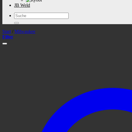
JB Weld
Suchen
nach:
Start
/
Milwaukee
Filter