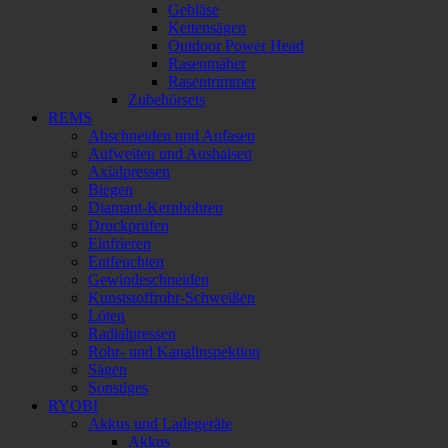
Gebläse
Kettensägen
Outdoor Power Head
Rasenmäher
Rasentrimmer
Zubehörsets
REMS
Abschneiden und Anfasen
Aufweiten und Aushalsen
Axialpressen
Biegen
Diamant-Kernbohren
Druckprüfen
Einfrieren
Entfeuchten
Gewindeschneiden
Kunststoffrohr-Schweißen
Löten
Radialpressen
Rohr- und Kanalinspektion
Sägen
Sonstiges
RYOBI
Akkus und Ladegeräte
Akkus