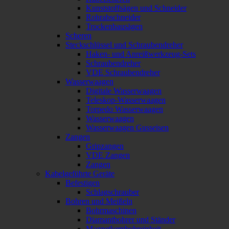
Kunststoffsägen und Schneider
Rohrabschneider
Trockenbausägen
Scheren
Steckschlüssel und Schraubendreher
Haken- und Anreißwerkzeug-Sets
Schraubendreher
VDE Schraubendreher
Wasserwaagen
Digitale Wasserwaagen
Teleskop-Wasserwaagen
Torpedo Wasserwaagen
Wasserwaagen
Wasserwaagen Gusseisen
Zangen
Gripzangen
VDE Zangen
Zangen
Kabelgeführte Geräte
Befestigen
Schlagschrauber
Bohren und Meißeln
Bohrmaschinen
Diamantbohrer und Ständer
Magnetkernbohreinheit