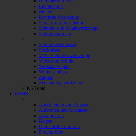
Hammer und Äxte
Lichttechnik
Meißel
Rostfreie Werkzeuge
Sanitär- und Installation
Schneid- und Schabwerkzeuge
Schraubendreher
Schraubenschlüssel
Stecknüsse
VDE Elektrikerwerkzeuge
Videoskoptechnik
Werkstattwagen
Winkelschlüssel
Zangen
Zerspanungswerkzeuge
KS Tools
REMS
Abschneiden und Anfasen
Aufweiten und Aushalsen
Axialpressen
Biegen
Diamant-Kernbohren
Druckprüfen