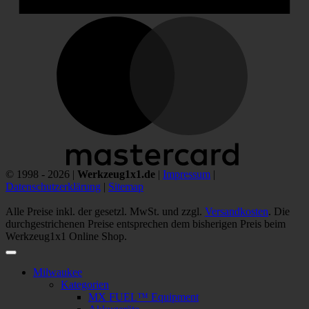
M
© 1998 - 2026 |
Werkzeug1x1.de
|
Impressum
|
Datenschutzerklärung
|
Sitemap
Alle Preise inkl. der gesetzl. MwSt. und zzgl.
Versandkosten
. Die
durchgestrichenen Preise entsprechen dem bisherigen Preis beim
Werkzeug1x1 Online Shop.
Milwaukee
Kategorien
MX FUEL™ Equipment