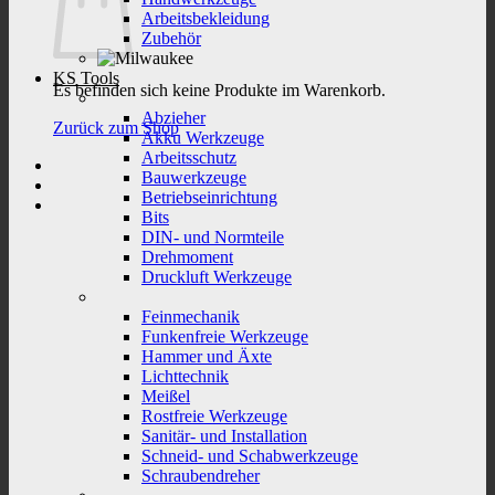
Arbeitsbekleidung
Zubehör
KS Tools
Es befinden sich keine Produkte im Warenkorb.
Abzieher
Zurück zum Shop
Akku Werkzeuge
Arbeitsschutz
Bauwerkzeuge
Betriebseinrichtung
Bits
DIN- und Normteile
Drehmoment
Druckluft Werkzeuge
Feinmechanik
Funkenfreie Werkzeuge
Hammer und Äxte
Lichttechnik
Meißel
Rostfreie Werkzeuge
Sanitär- und Installation
Schneid- und Schabwerkzeuge
Schraubendreher