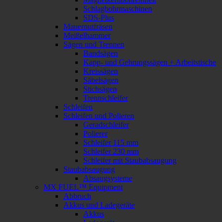
Schlagbohrmaschinen
SDS-Plus
Mauernutfräsen
Meißelhammer
Sägen und Trennen
Bandsägen
Kapp- und Gehrungssägen + Arbeitstische
Kreissägen
Säbelsägen
Stichsägen
Trennschleifer
Schleifen
Schleifen und Polieren
Geradschleifer
Polierer
Schleifer 115 mm
Schleifer 230 mm
Schleifer mit Staubabsaugung
Staubabsaugung
Absaugsysteme
MX FUEL™ Equipment
Abbruch
Akkus und Ladegeräte
Akkus