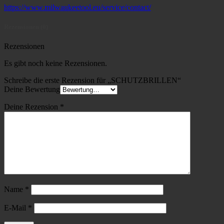
https://www.milwaukeetool.eu/service/contact/
Rezensionen (0)
Rezensionen
Es gibt noch keine Rezensionen.
Schreibe die erste Rezension für „SCHUTZBRILLEN“
Deine Bewertung
Deine Rezension
*
Name
*
E-Mail
*