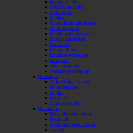
Betonverdichter
Cable Connecting
Fettpressen
Gebläse
Gewindeschneidkluppen
Heißluftgebläse
Kabeleinziehwerkzeug
Kartuschenpressen
Lötkolben
Reifenaufrauer
Rotationswerkzeuge
Rührgerät
Transferpumpen
Werkzeugverfolgung
Befestigen
Akku-Bohrschrauber
Blindnietgeräte
Nagler
Ratschen
Schlagschrauber
Beleuchtung
Baustellenbeleuchtung
Handlicht
Persönliche Beleuchtung
Strahler