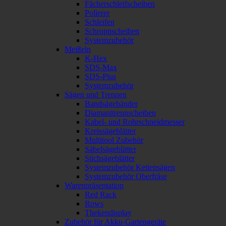
Fächerschleifscheiben
Polierer
Schleifen
Schruppscheiben
Systemzubehör
Meißeln
K-Hex
SDS-Max
SDS-Plus
Systemzubehör
Sägen und Trennen
Bandsägebänder
Diamanttrennscheiben
Kabel- und Rohrschneidmesser
Kreissägeblätter
Multitool Zubehör
Säbelsägeblätter
Stichsägeblätter
Systemzubehör Kettensägen
Systemzubehör Oberfräse
Warenpräsentation
Red Rack
Rows
Thekendisplay
Zubehör für Akku-Gartengeräte