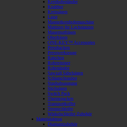
Kernbohrständer
Knabber
Kreissägen
Laser
Magnetkernbohrmaschine
Matrizen für Lochstanzen
Mauernutfräsen
Oberfräsen
ONE-KEY™ Accessories
Pressbacken
Presswerkzeuge
Ratschen
Rohrreiniger
Rohrständer
Sawzall Säbelsägen
Schlagschrauber
Staubabsaugung
Stichsägen
Switch Pack
Thermojacken
Transportkoffer
Trennschleifer
Winkelschleifer Zubehör
Materialabtrag
Diamantzubehör