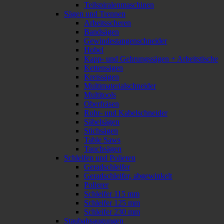
Teilspiralenmaschinen
Sägen und Trennen
Arbeitsscheren
Bandsägen
Gewindestangenschneider
Hobel
Kapp- und Gehrungssägen + Arbeitstische
Kettensägen
Kreissägen
Multimaterialschneider
Multitools
Oberfräsen
Rohr- und Kabelschneider
Säbelsägen
Stichsägen
Table Saws
Tauchsägen
Schleifen und Polieren
Geradschleifer
Geradschleifer, abgewinkelt
Polierer
Schleifer 115 mm
Schleifer 125 mm
Schleifer 230 mm
Staubabsaugungen