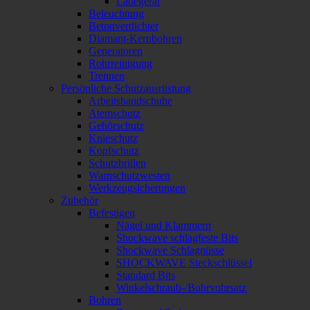
Ladegerät
Beleuchtung
Betonverdichter
Diamant-Kernbohren
Generatoren
Rohrreinigung
Trennen
Persönliche Schutzausrüstung
Arbeitshandschuhe
Atemschutz
Gehörschutz
Knieschutz
Kopfschutz
Schutzbrillen
Warnschutzwesten
Werkzeugsicherungen
Zubehör
Befestigen
Nägel und Klammern
Shockwave schlagfeste Bits
Shockwave Schlagnüsse
SHOCKWAVE Steckschlüssel
Standard Bits
Winkelschraub-/Bohrvohrsatz
Bohren