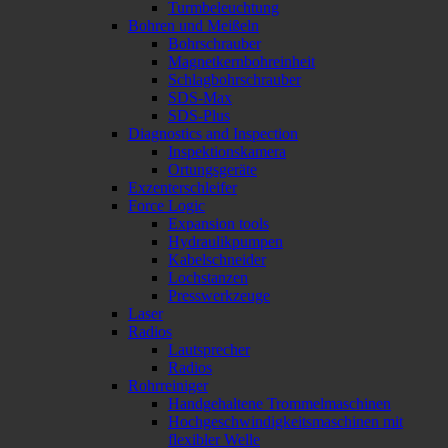
Turmbeleuchtung
Bohren und Meißeln
Bohrschrauber
Magnetkernbohreinheit
Schlagbohrschrauber
SDS-Max
SDS-Plus
Diagnostics and Inspection
Inspektionskamera
Ortungsgeräte
Exzenterschleifer
Force Logic
Expansion tools
Hydraulikpumpen
Kabelschneider
Lochstanzen
Presswerkzeuge
Laser
Radios
Lautsprecher
Radios
Rohrreiniger
Handgehaltene Trommelmaschinen
Hochgeschwindigkeitsmaschinen mit
flexibler Welle