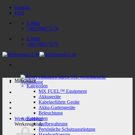
Zum
Kontakt
Inhalt
FAQ
springen
E-Mail
+491706673179
E-Mail
+491706673179
Milwaukee
Kategorien
MX FUEL™ Equipment
Akkugeräte
Kabelgeführte Geräte
Akku-Gartengeräte
Beleuchtung
Kategorien
Werkzeugkiste
Aufbewahrung
Werkzeugkiste
Persönliche Schutzausrüstung
Handwerkzeuge