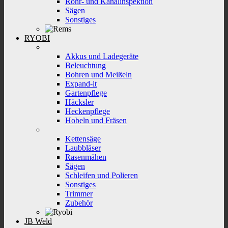
Rohr- und Kanalinspektion
Sägen
Sonstiges
RYOBI
Akkus und Ladegeräte
Beleuchtung
Bohren und Meißeln
Expand-it
Gartenpflege
Häcksler
Heckenpflege
Hobeln und Fräsen
Kettensäge
Laubbläser
Rasenmähen
Sägen
Schleifen und Polieren
Sonstiges
Trimmer
Zubehör
JB Weld