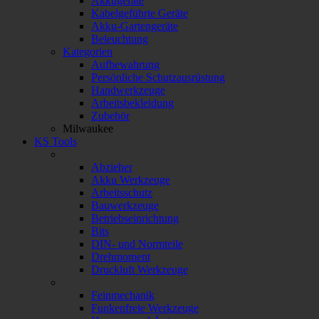
Akkugeräte
Kabelgeführte Geräte
Akku-Gartengeräte
Beleuchtung
Kategorien
Aufbewahrung
Persönliche Schutzausrüstung
Handwerkzeuge
Arbeitsbekleidung
Zubehör
Milwaukee
KS Tools
Abzieher
Akku Werkzeuge
Arbeitsschutz
Bauwerkzeuge
Betriebseinrichtung
Bits
DIN- und Normteile
Drehmoment
Druckluft Werkzeuge
Feinmechanik
Funkenfreie Werkzeuge