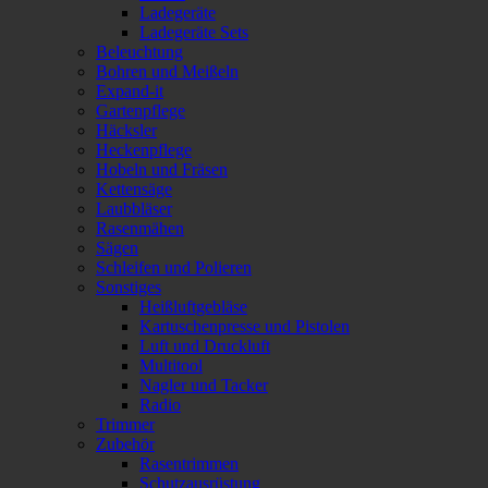
Ladegeräte
Ladegeräte Sets
Beleuchtung
Bohren und Meißeln
Expand-it
Gartenpflege
Häcksler
Heckenpflege
Hobeln und Fräsen
Kettensäge
Laubbläser
Rasenmähen
Sägen
Schleifen und Polieren
Sonstiges
Heißluftgebläse
Kartuschenpresse und Pistolen
Luft und Druckluft
Multitool
Nagler und Tacker
Radio
Trimmer
Zubehör
Rasentrimmen
Schutzausrüstung