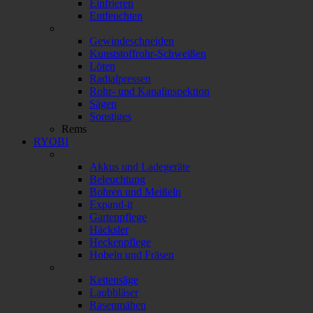
Einfrieren
Entfeuchten
Gewindeschneiden
Kunststoffrohr-Schweißen
Löten
Radialpressen
Rohr- und Kanalinspektion
Sägen
Sonstiges
Rems
RYOBI
Akkus und Ladegeräte
Beleuchtung
Bohren und Meißeln
Expand-it
Gartenpflege
Häcksler
Heckenpflege
Hobeln und Fräsen
Kettensäge
Laubbläser
Rasenmähen