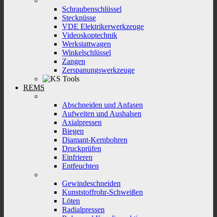
Schraubenschlüssel
Stecknüsse
VDE Elektrikerwerkzeuge
Videoskoptechnik
Werkstattwagen
Winkelschlüssel
Zangen
Zerspanungswerkzeuge
REMS
Abschneiden und Anfasen
Aufweiten und Aushalsen
Axialpressen
Biegen
Diamant-Kernbohren
Druckprüfen
Einfrieren
Entfeuchten
Gewindeschneiden
Kunststoffrohr-Schweißen
Löten
Radialpressen