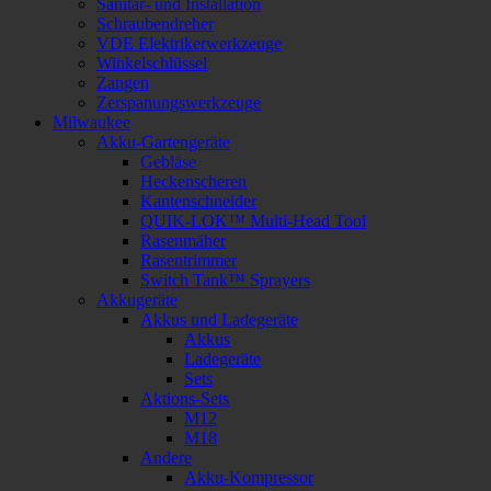
Sanitär- und Installation
Schraubendreher
VDE Elektrikerwerkzeuge
Winkelschlüssel
Zangen
Zerspanungswerkzeuge
Milwaukee
Akku-Gartengeräte
Gebläse
Heckenscheren
Kantenschneider
QUIK-LOK™ Multi-Head Tool
Rasenmäher
Rasentrimmer
Switch Tank™ Sprayers
Akkugeräte
Akkus und Ladegeräte
Akkus
Ladegeräte
Sets
Aktions-Sets
M12
M18
Andere
Akku-Kompressor