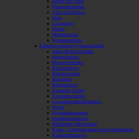
Beton und Stein
Diamantzubehör
Glas und Fliesen
Holz
Lochsägen
Metall
Multimaterial
Systemzubehör
Elektrowerkzeug Systemzubehör
Akku-Bohrschrauber
Bandschleifer
Betonverdichter
Blechscheren
Blindnietgerät
Bohrfutter
Bohrhämmer
Expander Köpfe
Exzenterschleifer
Gewindeschneidkluppen
Hobel
Hydraulikpumpen
Inspektionskamera
Intelligente Messgeräte
Kapp- / Gehrungssägen und Arbeitstische
Kartuschenpresse