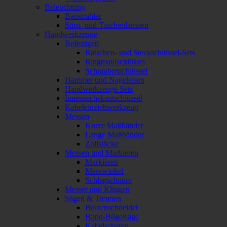
Beleuchtung
Baustrahler
Stirn- und Taschenlampen
Handwerkzeuge
Befestigen
Ratschen- und Steckschlüssel-Sets
Ringmaulschlüssel
Schraubenschlüssel
Hämmer und Nageleisen
Handwerkzeuge Sets
Innensechskantschlüssel
Kabeleinziehwerkzeug
Messen
Kurze Maßbänder
Lange Maßbänder
Zollstöcke
Messen und Markieren
Markieren
Messwinkel
Schlagschnüre
Messer und Klingen
Sägen & Trennen
Bolzenschneider
Hand-Bügelsäge
Kabelscheren