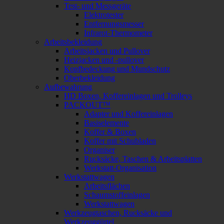
Test- und Messgeräte
Elektrotester
Entfernungsmesser
Infrarot-Thermometer
Arbeitsbekleidung
Arbeitsjacken und Pullover
Heizjacken und -pullover
Kopfbedeckung und Mundschutz
Oberbekleidung
Aufbewahrung
HD Boxen, Koffereinlagen und Trolleys
PACKOUT™
Adapter und Koffereinlagen
Basiselemente
Koffer & Boxen
Koffer mit Schubladen
Organiser
Rucksäcke, Taschen & Arbeitsplatten
Werkstatt-Organisation
Werkstattwagen
Arbeitsflächen
Schaumstoffeinlagen
Werkstattwagen
Werkzeugtaschen, Rucksäcke und
Werkzeuggürtel