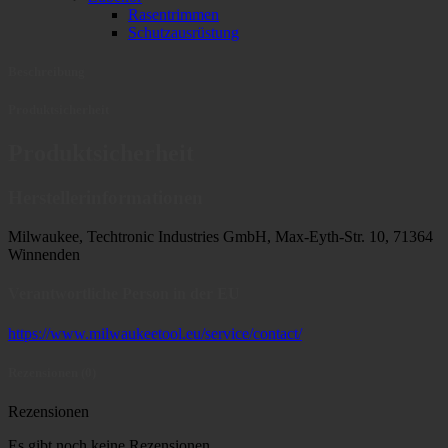
Rasentrimmen
Schutzausrüstung
Beschreibung
Produktsicherheit
Produktsicherheit
Herstellerinformationen
Milwaukee, Techtronic Industries GmbH, Max-Eyth-Str. 10, 71364
Winnenden
Verantwortliche Person in der EU
https://www.milwaukeetool.eu/service/contact/
Rezensionen (0)
Rezensionen
Es gibt noch keine Rezensionen.