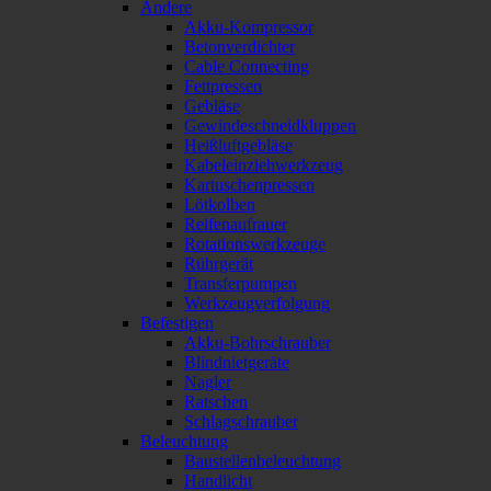
Andere
Akku-Kompressor
Betonverdichter
Cable Connecting
Fettpressen
Gebläse
Gewindeschneidkluppen
Heißluftgebläse
Kabeleinziehwerkzeug
Kartuschenpressen
Lötkolben
Reifenaufrauer
Rotationswerkzeuge
Rührgerät
Transferpumpen
Werkzeugverfolgung
Befestigen
Akku-Bohrschrauber
Blindnietgeräte
Nagler
Ratschen
Schlagschrauber
Beleuchtung
Baustellenbeleuchtung
Handlicht