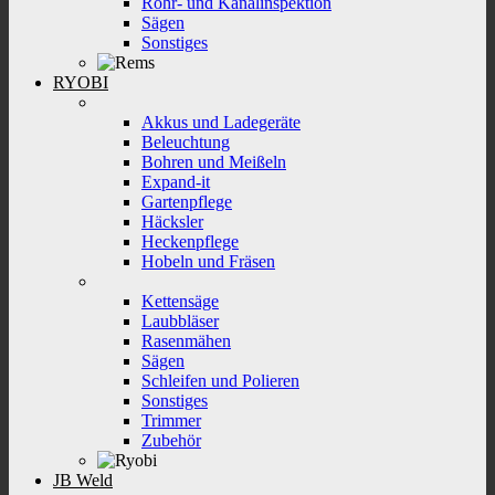
Rohr- und Kanalinspektion
Sägen
Sonstiges
RYOBI
Akkus und Ladegeräte
Beleuchtung
Bohren und Meißeln
Expand-it
Gartenpflege
Häcksler
Heckenpflege
Hobeln und Fräsen
Kettensäge
Laubbläser
Rasenmähen
Sägen
Schleifen und Polieren
Sonstiges
Trimmer
Zubehör
JB Weld