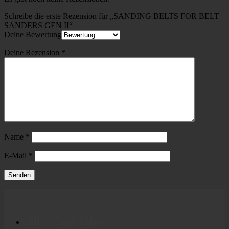
Schreibe die erste Rezension für „SANDING BELTS FOR BELT
SANDERS GEN II“
Deine Bewertung
Deine Rezension
*
Name
*
E-Mail
*
Alle Shop Infos