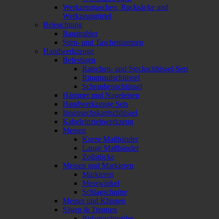
Werkzeugtaschen, Rucksäcke und
Werkzeuggürtel
Beleuchtung
Baustrahler
Stirn- und Taschenlampen
Handwerkzeuge
Befestigen
Ratschen- und Steckschlüssel-Sets
Ringmaulschlüssel
Schraubenschlüssel
Hämmer und Nageleisen
Handwerkzeuge Sets
Innensechskantschlüssel
Kabeleinziehwerkzeug
Messen
Kurze Maßbänder
Lange Maßbänder
Zollstöcke
Messen und Markieren
Markieren
Messwinkel
Schlagschnüre
Messer und Klingen
Sägen & Trennen
Bolzenschneider