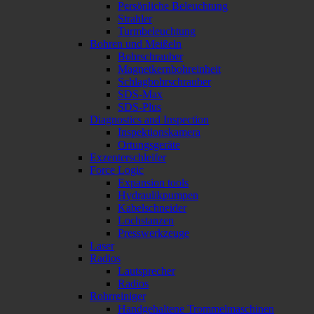
Persönliche Beleuchtung
Strahler
Turmbeleuchtung
Bohren und Meißeln
Bohrschrauber
Magnetkernbohreinheit
Schlagbohrschrauber
SDS-Max
SDS-Plus
Diagnostics and Inspection
Inspektionskamera
Ortungsgeräte
Exzenterschleifer
Force Logic
Expansion tools
Hydraulikpumpen
Kabelschneider
Lochstanzen
Presswerkzeuge
Laser
Radios
Lautsprecher
Radios
Rohrreiniger
Handgehaltene Trommelmaschinen