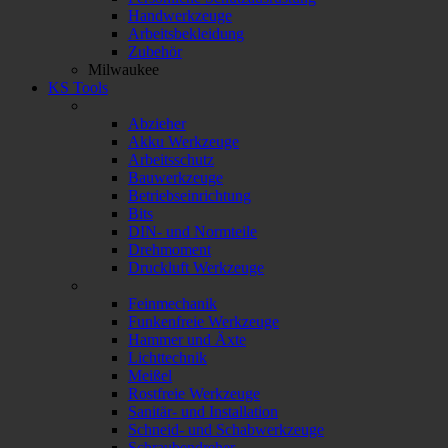
Handwerkzeuge
Arbeitsbekleidung
Zubehör
Milwaukee
KS Tools
Abzieher
Akku Werkzeuge
Arbeitsschutz
Bauwerkzeuge
Betriebseinrichtung
Bits
DIN- und Normteile
Drehmoment
Druckluft Werkzeuge
Feinmechanik
Funkenfreie Werkzeuge
Hammer und Äxte
Lichttechnik
Meißel
Rostfreie Werkzeuge
Sanitär- und Installation
Schneid- und Schabwerkzeuge
Schraubendreher