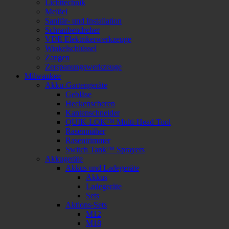
Lichttechnik
Meißel
Sanitär- und Installation
Schraubendreher
VDE Elektrikerwerkzeuge
Winkelschlüssel
Zangen
Zerspanungswerkzeuge
Milwaukee
Akku-Gartengeräte
Gebläse
Heckenscheren
Kantenschneider
QUIK-LOK™ Multi-Head Tool
Rasenmäher
Rasentrimmer
Switch Tank™ Sprayers
Akkugeräte
Akkus und Ladegeräte
Akkus
Ladegeräte
Sets
Aktions-Sets
M12
M18