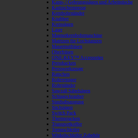
Kapp- / Gehrungssägen und Arbeitstische
Kartuschenpresse
Kernbohrständer
Knabber
Kreissägen
Laser
Magnetkernbohrmaschine
Matrizen für Lochstanzen
Mauernutfräsen
Oberfräsen
ONE-KEY™ Accessories
Pressbacken
Presswerkzeuge
Ratschen
Rohrreiniger
Rohrständer
Sawzall Säbelsägen
Schlagschrauber
Staubabsaugung
Stichsägen
Switch Pack
Thermojacken
Transportkoffer
Trennschleifer
Winkelschleifer Zubehör