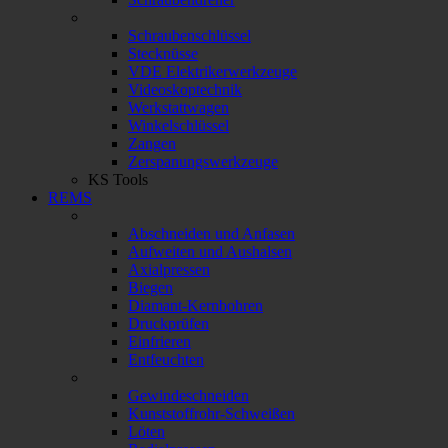
Schraubenschlüssel
Stecknüsse
VDE Elektrikerwerkzeuge
Videoskoptechnik
Werkstattwagen
Winkelschlüssel
Zangen
Zerspanungswerkzeuge
KS Tools
REMS
Abschneiden und Anfasen
Aufweiten und Aushalsen
Axialpressen
Biegen
Diamant-Kernbohren
Druckprüfen
Einfrieren
Entfeuchten
Gewindeschneiden
Kunststoffrohr-Schweißen
Löten