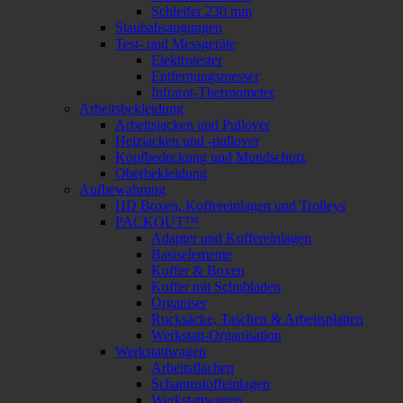
Schleifer 230 mm
Staubabsaugungen
Test- und Messgeräte
Elektrotester
Entfernungsmesser
Infrarot-Thermometer
Arbeitsbekleidung
Arbeitsjacken und Pullover
Heizjacken und -pullover
Kopfbedeckung und Mundschutz
Oberbekleidung
Aufbewahrung
HD Boxen, Koffereinlagen und Trolleys
PACKOUT™
Adapter und Koffereinlagen
Basiselemente
Koffer & Boxen
Koffer mit Schubladen
Organiser
Rucksäcke, Taschen & Arbeitsplatten
Werkstatt-Organisation
Werkstattwagen
Arbeitsflächen
Schaumstoffeinlagen
Werkstattwagen