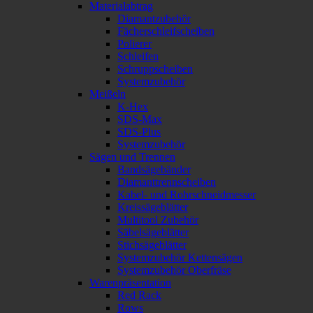
Materialabtrag
Diamantzubehör
Fächerschleifscheiben
Polierer
Schleifen
Schruppscheiben
Systemzubehör
Meißeln
K-Hex
SDS-Max
SDS-Plus
Systemzubehör
Sägen und Trennen
Bandsägebänder
Diamanttrennscheiben
Kabel- und Rohrschneidmesser
Kreissägeblätter
Multitool Zubehör
Säbelsägeblätter
Stichsägeblätter
Systemzubehör Kettensägen
Systemzubehör Oberfräse
Warenpräsentation
Red Rack
Rows