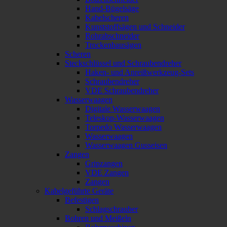
Hand-Bügelsäge
Kabelscheren
Kunststoffsägen und Schneider
Rohrabschneider
Trockenbausägen
Scheren
Steckschlüssel und Schraubendreher
Haken- und Anreißwerkzeug-Sets
Schraubendreher
VDE Schraubendreher
Wasserwaagen
Digitale Wasserwaagen
Teleskop-Wasserwaagen
Torpedo Wasserwaagen
Wasserwaagen
Wasserwaagen Gusseisen
Zangen
Gripzangen
VDE Zangen
Zangen
Kabelgeführte Geräte
Befestigen
Schlagschrauber
Bohren und Meißeln