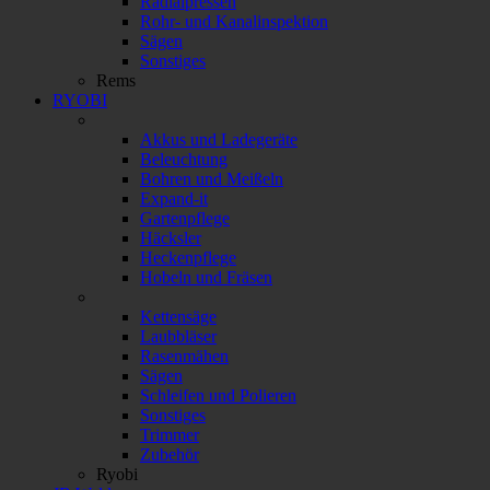
Radialpressen
Rohr- und Kanalinspektion
Sägen
Sonstiges
Rems
RYOBI
Akkus und Ladegeräte
Beleuchtung
Bohren und Meißeln
Expand-it
Gartenpflege
Häcksler
Heckenpflege
Hobeln und Fräsen
Kettensäge
Laubbläser
Rasenmähen
Sägen
Schleifen und Polieren
Sonstiges
Trimmer
Zubehör
Ryobi