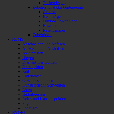
Thekendisplay
Zubehör für Akku-Gartengeräte
Gebläse
Kettensägen
Outdoor Power Head
Rasenmäher
Rasentrimmer
Zubehörsets
REMS
Abschneiden und Anfasen
Aufweiten und Aushalsen
Axialpressen
Biegen
Diamant-Kernbohren
Druckprüfen
Einfrieren
Entfeuchten
Gewindeschneiden
Kunststoffrohr-Schweißen
Löten
Radialpressen
Rohr- und Kanalinspektion
Sägen
Sonstiges
RYOBI