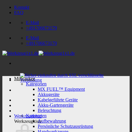
Zum
Kontakt
Inhalt
FAQ
springen
E-Mail
+491706673179
E-Mail
+491706673179
Milwaukee
Kategorien
MX FUEL™ Equipment
Akkugeräte
Kabelgeführte Geräte
Akku-Gartengeräte
Beleuchtung
Kategorien
Werkzeugkiste
Aufbewahrung
Werkzeugkiste
Persönliche Schutzausrüstung
Handwerkzeuge