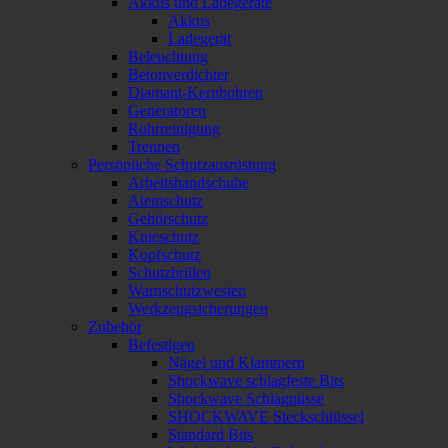
Akkus und Ladegeräte
Akkus
Ladegerät
Beleuchtung
Betonverdichter
Diamant-Kernbohren
Generatoren
Rohrreinigung
Trennen
Persönliche Schutzausrüstung
Arbeitshandschuhe
Atemschutz
Gehörschutz
Knieschutz
Kopfschutz
Schutzbrillen
Warnschutzwesten
Werkzeugsicherungen
Zubehör
Befestigen
Nägel und Klammern
Shockwave schlagfeste Bits
Shockwave Schlagnüsse
SHOCKWAVE Steckschlüssel
Standard Bits