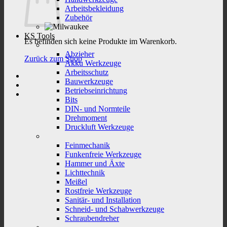
Arbeitsbekleidung
Zubehör
KS Tools
Es befinden sich keine Produkte im Warenkorb.
Abzieher
Zurück zum Shop
Akku Werkzeuge
Arbeitsschutz
Bauwerkzeuge
Betriebseinrichtung
Bits
DIN- und Normteile
Drehmoment
Druckluft Werkzeuge
Feinmechanik
Funkenfreie Werkzeuge
Hammer und Äxte
Lichttechnik
Meißel
Rostfreie Werkzeuge
Sanitär- und Installation
Schneid- und Schabwerkzeuge
Schraubendreher