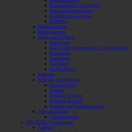
Bohrmaschinen
Diamantbohrer und Ständer
Magnetkernbohreinheit
Schlagbohrmaschinen
SDS-Plus
Mauernutfräsen
Meißelhammer
Sägen und Trennen
Bandsägen
Kapp- und Gehrungssägen + Arbeitstische
Kreissägen
Säbelsägen
Stichsägen
Trennschleifer
Schleifen
Schleifen und Polieren
Geradschleifer
Polierer
Schleifer 115 mm
Schleifer 230 mm
Schleifer mit Staubabsaugung
Staubabsaugung
Absaugsysteme
MX FUEL™ Equipment
Abbruch