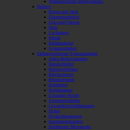
Winkelschraub-/Bohrvohrsatz
Bohren
Beton und Stein
Diamantzubehör
Glas und Fliesen
Holz
Lochsägen
Metall
Multimaterial
Systemzubehör
Elektrowerkzeug Systemzubehör
Akku-Bohrschrauber
Bandschleifer
Betonverdichter
Blechscheren
Blindnietgerät
Bohrfutter
Bohrhämmer
Expander Köpfe
Exzenterschleifer
Gewindeschneidkluppen
Hobel
Hydraulikpumpen
Inspektionskamera
Intelligente Messgeräte