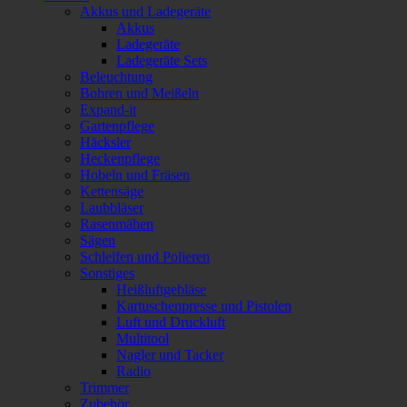
Akkus und Ladegeräte
Akkus
Ladegeräte
Ladegeräte Sets
Beleuchtung
Bohren und Meißeln
Expand-it
Gartenpflege
Häcksler
Heckenpflege
Hobeln und Fräsen
Kettensäge
Laubbläser
Rasenmähen
Sägen
Schleifen und Polieren
Sonstiges
Heißluftgebläse
Kartuschenpresse und Pistolen
Luft und Druckluft
Multitool
Nagler und Tacker
Radio
Trimmer
Zubehör