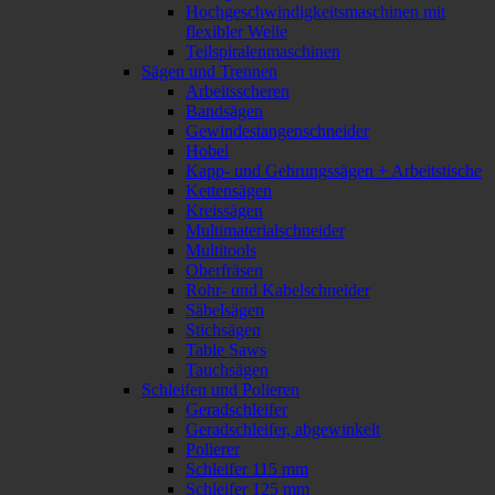
Hochgeschwindigkeitsmaschinen mit
flexibler Welle
Teilspiralenmaschinen
Sägen und Trennen
Arbeitsscheren
Bandsägen
Gewindestangenschneider
Hobel
Kapp- und Gehrungssägen + Arbeitstische
Kettensägen
Kreissägen
Multimaterialschneider
Multitools
Oberfräsen
Rohr- und Kabelschneider
Säbelsägen
Stichsägen
Table Saws
Tauchsägen
Schleifen und Polieren
Geradschleifer
Geradschleifer, abgewinkelt
Polierer
Schleifer 115 mm
Schleifer 125 mm