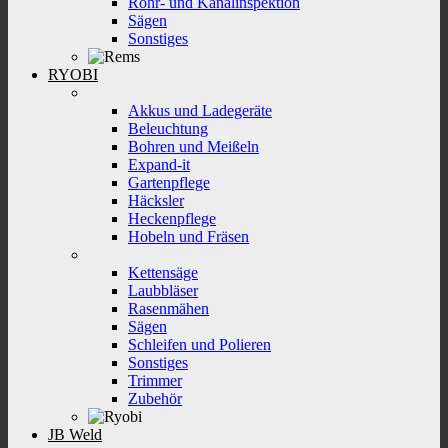
Rohr- und Kanalinspektion
Sägen
Sonstiges
RYOBI
Akkus und Ladegeräte
Beleuchtung
Bohren und Meißeln
Expand-it
Gartenpflege
Häcksler
Heckenpflege
Hobeln und Fräsen
Kettensäge
Laubbläser
Rasenmähen
Sägen
Schleifen und Polieren
Sonstiges
Trimmer
Zubehör
JB Weld