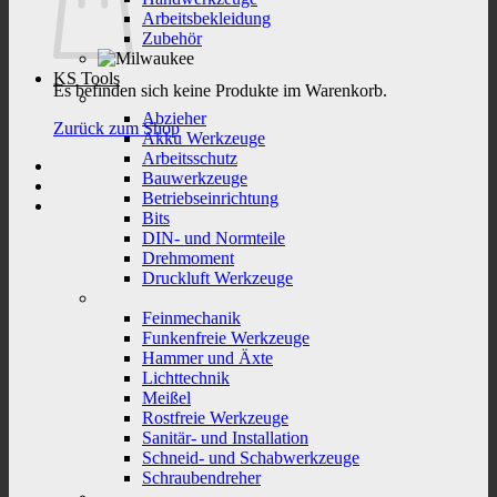
Arbeitsbekleidung
Zubehör
KS Tools
Es befinden sich keine Produkte im Warenkorb.
Abzieher
Zurück zum Shop
Akku Werkzeuge
Arbeitsschutz
Bauwerkzeuge
Betriebseinrichtung
Bits
DIN- und Normteile
Drehmoment
Druckluft Werkzeuge
Feinmechanik
Funkenfreie Werkzeuge
Hammer und Äxte
Lichttechnik
Meißel
Rostfreie Werkzeuge
Sanitär- und Installation
Schneid- und Schabwerkzeuge
Schraubendreher