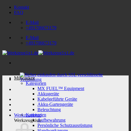
Zum
Kontakt
Inhalt
FAQ
springen
E-Mail
+491706673179
E-Mail
+491706673179
Milwaukee
Kategorien
MX FUEL™ Equipment
Akkugeräte
Kabelgeführte Geräte
Akku-Gartengeräte
Beleuchtung
Kategorien
Werkzeugkiste
Aufbewahrung
Werkzeugkiste
Persönliche Schutzausrüstung
Handwerkzeuge