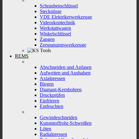
Schraubenschlüssel
Stecknüsse
VDE Elektrikerwerkzeuge
Videoskoptechnik
Werkstattwagen
Winkelschlüssel
Zangen
Zerspanungswerkzeuge
REMS
Abschneiden und Anfasen
Aufweiten und Aushalsen
Axialpressen
Biegen
Diamant-Kernbohren
Druckprüfen
Einfrieren
Entfeuchten
Gewindeschneiden
Kunststoffrohr-Schweißen
Löten
Radialpressen