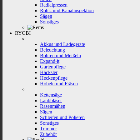
Radialpressen
Rohr- und Kanalinspektion
Sägen
Sonstiges
RYOBI
Akkus und Ladegeräte
Beleuchtung
Bohren und Meißeln
Expand-it
Gartenpflege
Häcksler
Heckenpflege
Hobeln und Fräsen
Kettensäge
Laubbläser
Rasenmähen
Sägen
Schleifen und Polieren
Sonstiges
Trimmer
Zubehör