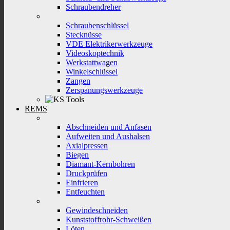
Schraubendreher
Schraubenschlüssel
Stecknüsse
VDE Elektrikerwerkzeuge
Videoskoptechnik
Werkstattwagen
Winkelschlüssel
Zangen
Zerspanungswerkzeuge
REMS
Abschneiden und Anfasen
Aufweiten und Aushalsen
Axialpressen
Biegen
Diamant-Kernbohren
Druckprüfen
Einfrieren
Entfeuchten
Gewindeschneiden
Kunststoffrohr-Schweißen
Löten