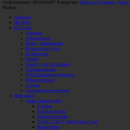
-1ST
Artikelnummer:
4932464497
Kategorien:
Sägen und Trennen
,
Kabel-
Menge
Marken
Aktionen
JB Weld
KS Tools
Abzieher
Arbeitsschutz
Feder / Stoßdämpfer
Hammer und Äxte
Lichttechnik
Meißel
Sanitär- und Installation
Schraubendreher
VDE Elektrikerwerkzeuge
Winkelschlüssel
Zangen
Zerspanungswerkzeuge
Milwaukee
Akku-Gartengeräte
Gebläse
Heckenscheren
Kantenschneider
QUIK-LOK™ Multi-Head Tool
Rasenmäher