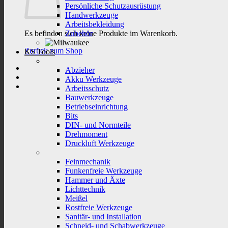
Persönliche Schutzausrüstung
Handwerkzeuge
Arbeitsbekleidung
Es befinden sich keine Produkte im Warenkorb.
Zubehör
Zurück zum Shop
KS Tools
Abzieher
Akku Werkzeuge
Arbeitsschutz
Bauwerkzeuge
Betriebseinrichtung
Bits
DIN- und Normteile
Drehmoment
Druckluft Werkzeuge
Feinmechanik
Funkenfreie Werkzeuge
Hammer und Äxte
Lichttechnik
Meißel
Rostfreie Werkzeuge
Sanitär- und Installation
Schneid- und Schabwerkzeuge