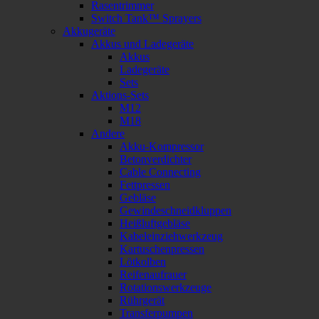
Rasentrimmer
Switch Tank™ Sprayers
Akkugeräte
Akkus und Ladegeräte
Akkus
Ladegeräte
Sets
Aktions-Sets
M12
M18
Andere
Akku-Kompressor
Betonverdichter
Cable Connecting
Fettpressen
Gebläse
Gewindeschneidkluppen
Heißluftgebläse
Kabeleinziehwerkzeug
Kartuschenpressen
Lötkolben
Reifenaufrauer
Rotationswerkzeuge
Rührgerät
Transferpumpen