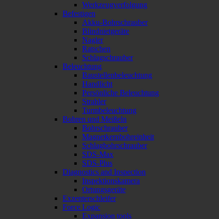
Werkzeugverfolgung
Befestigen
Akku-Bohrschrauber
Blindnietgeräte
Nagler
Ratschen
Schlagschrauber
Beleuchtung
Baustellenbeleuchtung
Handlicht
Persönliche Beleuchtung
Strahler
Turmbeleuchtung
Bohren und Meißeln
Bohrschrauber
Magnetkernbohreinheit
Schlagbohrschrauber
SDS-Max
SDS-Plus
Diagnostics and Inspection
Inspektionskamera
Ortungsgeräte
Exzenterschleifer
Force Logic
Expansion tools