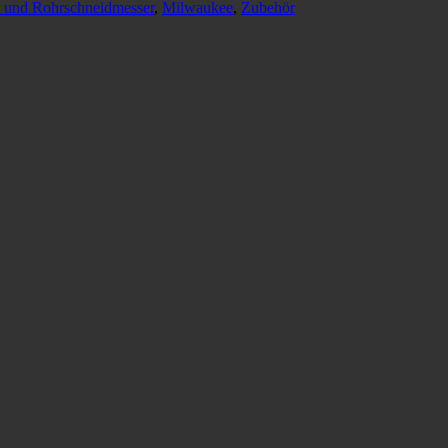
 und Rohrschneidmesser
,
Milwaukee
,
Zubehör