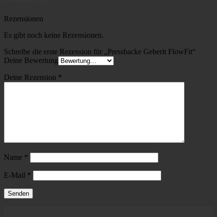
Rezensionen
Es gibt noch keine Rezensionen.
Schreibe die erste Rezension für „Pressbacke Geberit FlowFit“
Deine Bewertung
Deine Rezension
*
Name
*
E-Mail
*