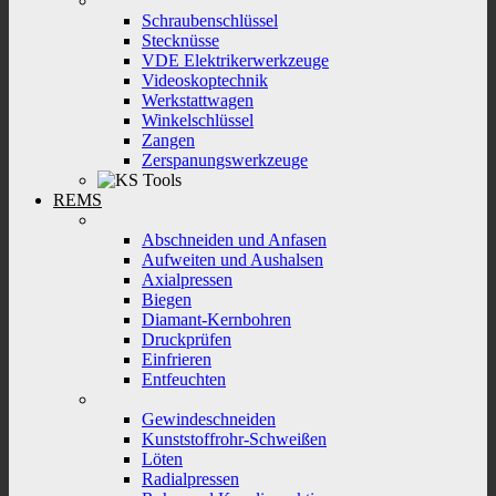
Schraubenschlüssel
Stecknüsse
VDE Elektrikerwerkzeuge
Videoskoptechnik
Werkstattwagen
Winkelschlüssel
Zangen
Zerspanungswerkzeuge
REMS
Abschneiden und Anfasen
Aufweiten und Aushalsen
Axialpressen
Biegen
Diamant-Kernbohren
Druckprüfen
Einfrieren
Entfeuchten
Gewindeschneiden
Kunststoffrohr-Schweißen
Löten
Radialpressen