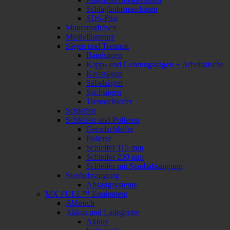
Schlagbohrmaschinen
SDS-Plus
Mauernutfräsen
Meißelhammer
Sägen und Trennen
Bandsägen
Kapp- und Gehrungssägen + Arbeitstische
Kreissägen
Säbelsägen
Stichsägen
Trennschleifer
Schleifen
Schleifen und Polieren
Geradschleifer
Polierer
Schleifer 115 mm
Schleifer 230 mm
Schleifer mit Staubabsaugung
Staubabsaugung
Absaugsysteme
MX FUEL™ Equipment
Abbruch
Akkus und Ladegeräte
Akkus