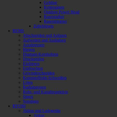
Gebläse
Kettensägen
Outdoor Power Head
Rasenmäher
Rasentrimmer
Zubehörsets
REMS
Abschneiden und Anfasen
Aufweiten und Aushalsen
Axialpressen
Biegen
Diamant-Kernbohren
Druckprüfen
Einfrieren
Entfeuchten
Gewindeschneiden
Kunststoffrohr-Schweißen
Löten
Radialpressen
Rohr- und Kanalinspektion
Sägen
Sonstiges
RYOBI
Akkus und Ladegeräte
Akkus