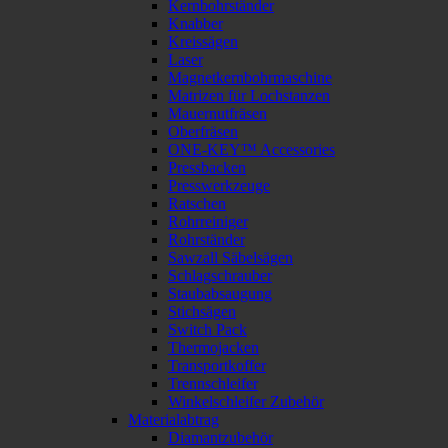
Kernbohrständer
Knabber
Kreissägen
Laser
Magnetkernbohrmaschine
Matrizen für Lochstanzen
Mauernutfräsen
Oberfräsen
ONE-KEY™ Accessories
Pressbacken
Presswerkzeuge
Ratschen
Rohrreiniger
Rohrständer
Sawzall Säbelsägen
Schlagschrauber
Staubabsaugung
Stichsägen
Switch Pack
Thermojacken
Transportkoffer
Trennschleifer
Winkelschleifer Zubehör
Materialabtrag
Diamantzubehör