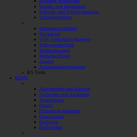
Rostfreie Werkzeuge
Sanitär- und Installation
Schneid- und Schabwerkzeuge
Schraubendreher
Schraubenschlüssel
Stecknüsse
VDE Elektrikerwerkzeuge
Videoskoptechnik
Werkstattwagen
Winkelschlüssel
Zangen
Zerspanungswerkzeuge
KS Tools
REMS
Abschneiden und Anfasen
Aufweiten und Aushalsen
Axialpressen
Biegen
Diamant-Kernbohren
Druckprüfen
Einfrieren
Entfeuchten