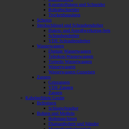
Kunststoffsägen und Schneider
Rohrabschneider
Trockenbausägen
Scheren
Steckschlüssel und Schraubendreher
Haken- und Anreißwerkzeug-Sets
Schraubendreher
VDE Schraubendreher
Wasserwaagen
Digitale Wasserwaagen
Teleskop-Wasserwaagen
Torpedo Wasserwaagen
Wasserwaagen
Wasserwaagen Gusseisen
Zangen
Gripzangen
VDE Zangen
Zangen
Kabelgeführte Geräte
Befestigen
Schlagschrauber
Bohren und Meißeln
Bohrmaschinen
Diamantbohrer und Ständer
Magnetkernbohreinheit