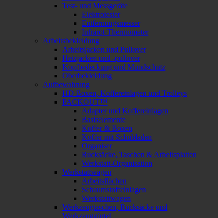
Test- und Messgeräte
Elektrotester
Entfernungsmesser
Infrarot-Thermometer
Arbeitsbekleidung
Arbeitsjacken und Pullover
Heizjacken und -pullover
Kopfbedeckung und Mundschutz
Oberbekleidung
Aufbewahrung
HD Boxen, Koffereinlagen und Trolleys
PACKOUT™
Adapter und Koffereinlagen
Basiselemente
Koffer & Boxen
Koffer mit Schubladen
Organiser
Rucksäcke, Taschen & Arbeitsplatten
Werkstatt-Organisation
Werkstattwagen
Arbeitsflächen
Schaumstoffeinlagen
Werkstattwagen
Werkzeugtaschen, Rucksäcke und
Werkzeuggürtel