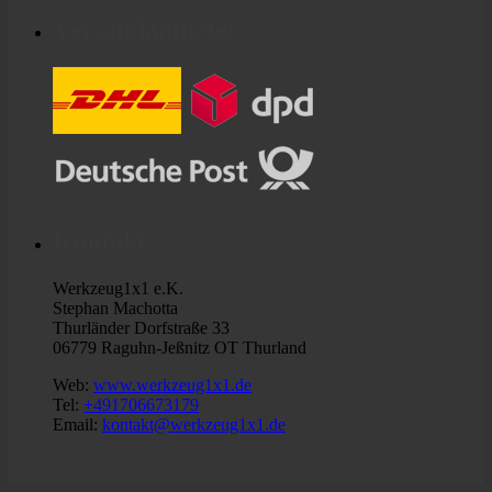
Versandanbieter
Kontakt
Werkzeug1x1 e.K.
Stephan Machotta
Thurländer Dorfstraße 33
06779 Raguhn-Jeßnitz OT Thurland
Web:
www.werkzeug1x1.de
Tel:
+491706673179
Email:
kontakt@werkzeug1x1.de