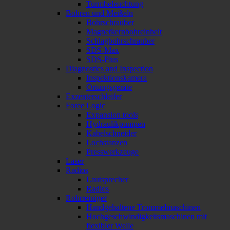
Turmbeleuchtung
Bohren und Meißeln
Bohrschrauber
Magnetkernbohreinheit
Schlagbohrschrauber
SDS-Max
SDS-Plus
Diagnostics and Inspection
Inspektionskamera
Ortungsgeräte
Exzenterschleifer
Force Logic
Expansion tools
Hydraulikpumpen
Kabelschneider
Lochstanzen
Presswerkzeuge
Laser
Radios
Lautsprecher
Radios
Rohrreiniger
Handgehaltene Trommelmaschinen
Hochgeschwindigkeitsmaschinen mit
flexibler Welle