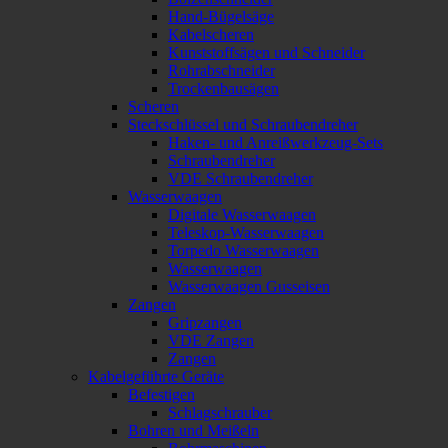
Hand-Bügelsäge
Kabelscheren
Kunststoffsägen und Schneider
Rohrabschneider
Trockenbausägen
Scheren
Steckschlüssel und Schraubendreher
Haken- und Anreißwerkzeug-Sets
Schraubendreher
VDE Schraubendreher
Wasserwaagen
Digitale Wasserwaagen
Teleskop-Wasserwaagen
Torpedo Wasserwaagen
Wasserwaagen
Wasserwaagen Gusseisen
Zangen
Gripzangen
VDE Zangen
Zangen
Kabelgeführte Geräte
Befestigen
Schlagschrauber
Bohren und Meißeln