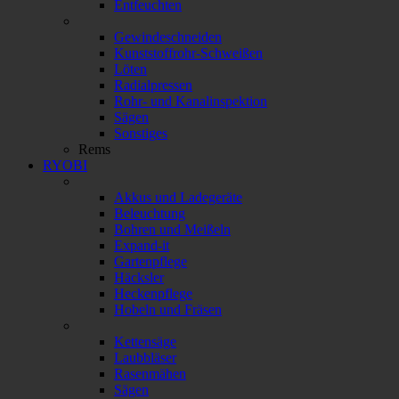
Entfeuchten
Gewindeschneiden
Kunststoffrohr-Schweißen
Löten
Radialpressen
Rohr- und Kanalinspektion
Sägen
Sonstiges
Rems
RYOBI
Akkus und Ladegeräte
Beleuchtung
Bohren und Meißeln
Expand-it
Gartenpflege
Häcksler
Heckenpflege
Hobeln und Fräsen
Kettensäge
Laubbläser
Rasenmähen
Sägen