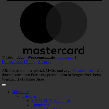
M
© 1998 - 2026 |
Werkzeug1x1.de
|
Impressum
|
Datenschutzerklärung
|
Sitemap
Alle Preise inkl. der gesetzl. MwSt. und zzgl.
Versandkosten
. Die
durchgestrichenen Preise entsprechen dem bisherigen Preis beim
Werkzeug1x1 Online Shop.
Milwaukee
Kategorien
MX FUEL™ Equipment
Akkugeräte