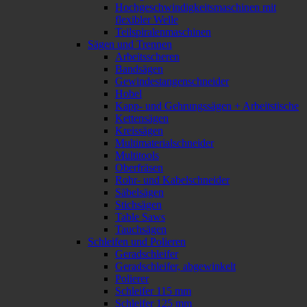
Hochgeschwindigkeitsmaschinen mit
flexibler Welle
Teilspiralenmaschinen
Sägen und Trennen
Arbeitsscheren
Bandsägen
Gewindestangenschneider
Hobel
Kapp- und Gehrungssägen + Arbeitstische
Kettensägen
Kreissägen
Multimaterialschneider
Multitools
Oberfräsen
Rohr- und Kabelschneider
Säbelsägen
Stichsägen
Table Saws
Tauchsägen
Schleifen und Polieren
Geradschleifer
Geradschleifer, abgewinkelt
Polierer
Schleifer 115 mm
Schleifer 125 mm