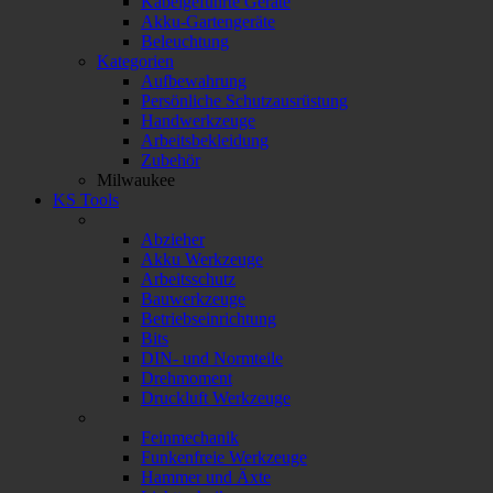
Kabelgeführte Geräte
Akku-Gartengeräte
Beleuchtung
Kategorien
Aufbewahrung
Persönliche Schutzausrüstung
Handwerkzeuge
Arbeitsbekleidung
Zubehör
Milwaukee
KS Tools
Abzieher
Akku Werkzeuge
Arbeitsschutz
Bauwerkzeuge
Betriebseinrichtung
Bits
DIN- und Normteile
Drehmoment
Druckluft Werkzeuge
Feinmechanik
Funkenfreie Werkzeuge
Hammer und Äxte