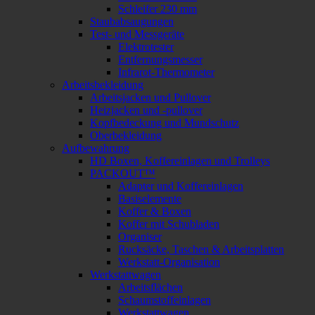
Schleifer 230 mm
Staubabsaugungen
Test- und Messgeräte
Elektrotester
Entfernungsmesser
Infrarot-Thermometer
Arbeitsbekleidung
Arbeitsjacken und Pullover
Heizjacken und -pullover
Kopfbedeckung und Mundschutz
Oberbekleidung
Aufbewahrung
HD Boxen, Koffereinlagen und Trolleys
PACKOUT™
Adapter und Koffereinlagen
Basiselemente
Koffer & Boxen
Koffer mit Schubladen
Organiser
Rucksäcke, Taschen & Arbeitsplatten
Werkstatt-Organisation
Werkstattwagen
Arbeitsflächen
Schaumstoffeinlagen
Werkstattwagen