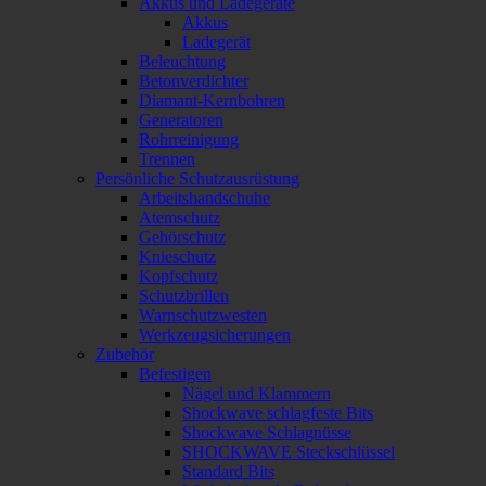
Akkus und Ladegeräte
Akkus
Ladegerät
Beleuchtung
Betonverdichter
Diamant-Kernbohren
Generatoren
Rohrreinigung
Trennen
Persönliche Schutzausrüstung
Arbeitshandschuhe
Atemschutz
Gehörschutz
Knieschutz
Kopfschutz
Schutzbrillen
Warnschutzwesten
Werkzeugsicherungen
Zubehör
Befestigen
Nägel und Klammern
Shockwave schlagfeste Bits
Shockwave Schlagnüsse
SHOCKWAVE Steckschlüssel
Standard Bits