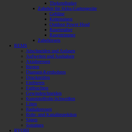
Thekendisplay
Zubehör für Akku-Gartengeräte
Gebläse
Kettensägen
Outdoor Power Head
Rasenmäher
Rasentrimmer
Zubehörsets
REMS
Abschneiden und Anfasen
Aufweiten und Aushalsen
Axialpressen
Biegen
Diamant-Kernbohren
Druckprüfen
Einfrieren
Entfeuchten
Gewindeschneiden
Kunststoffrohr-Schweißen
Löten
Radialpressen
Rohr- und Kanalinspektion
Sägen
Sonstiges
RYOBI