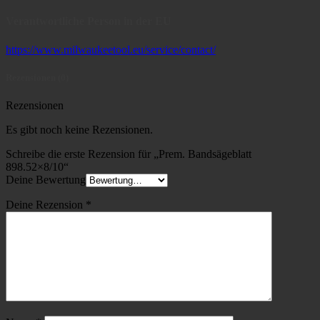
Verantwortliche Person in der EU
https://www.milwaukeetool.eu/service/contact/
Rezensionen (0)
Rezensionen
Es gibt noch keine Rezensionen.
Schreibe die erste Rezension für „Prem. Bandsägeblatt
898.52×8/10“
Deine Bewertung
Deine Rezension
*