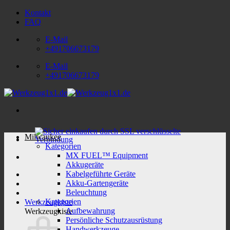
Zum
Kontakt
Inhalt
FAQ
springen
E-Mail
+491706673179
E-Mail
+491706673179
Milwaukee
Kategorien
MX FUEL™ Equipment
Akkugeräte
Kabelgeführte Geräte
Akku-Gartengeräte
Beleuchtung
Kategorien
Werkzeugkiste
Aufbewahrung
Werkzeugkiste
Persönliche Schutzausrüstung
Handwerkzeuge