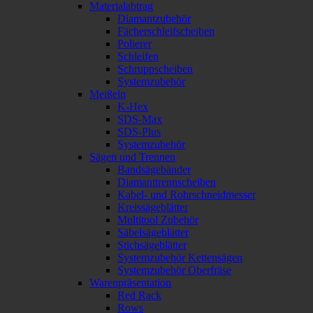
Materialabtrag
Diamantzubehör
Fächerschleifscheiben
Polierer
Schleifen
Schruppscheiben
Systemzubehör
Meißeln
K-Hex
SDS-Max
SDS-Plus
Systemzubehör
Sägen und Trennen
Bandsägebänder
Diamanttrennscheiben
Kabel- und Rohrschneidmesser
Kreissägeblätter
Multitool Zubehör
Säbelsägeblätter
Stichsägeblätter
Systemzubehör Kettensägen
Systemzubehör Oberfräse
Warenpräsentation
Red Rack
Rows