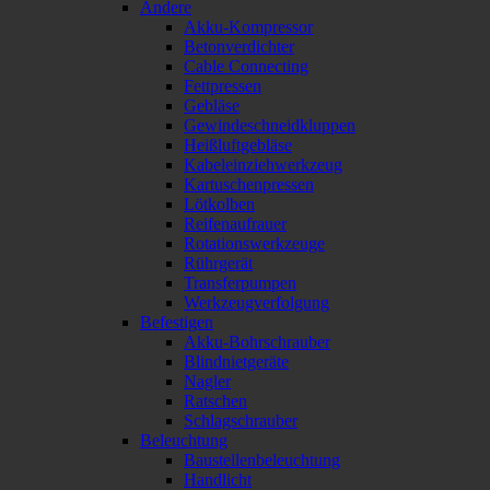
Andere
Akku-Kompressor
Betonverdichter
Cable Connecting
Fettpressen
Gebläse
Gewindeschneidkluppen
Heißluftgebläse
Kabeleinziehwerkzeug
Kartuschenpressen
Lötkolben
Reifenaufrauer
Rotationswerkzeuge
Rührgerät
Transferpumpen
Werkzeugverfolgung
Befestigen
Akku-Bohrschrauber
Blindnietgeräte
Nagler
Ratschen
Schlagschrauber
Beleuchtung
Baustellenbeleuchtung
Handlicht