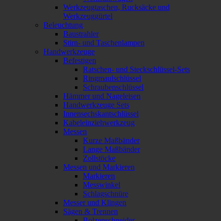
Werkzeugtaschen, Rucksäcke und
Werkzeuggürtel
Beleuchtung
Baustrahler
Stirn- und Taschenlampen
Handwerkzeuge
Befestigen
Ratschen- und Steckschlüssel-Sets
Ringmaulschlüssel
Schraubenschlüssel
Hämmer und Nageleisen
Handwerkzeuge Sets
Innensechskantschlüssel
Kabeleinziehwerkzeug
Messen
Kurze Maßbänder
Lange Maßbänder
Zollstöcke
Messen und Markieren
Markieren
Messwinkel
Schlagschnüre
Messer und Klingen
Sägen & Trennen
Bolzenschneider