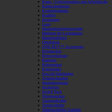
Kapp- / Gehrungssägen und Arbeitstische
Kartuschenpresse
Kernbohrständer
Knabber
Kreissägen
Laser
Magnetkernbohrmaschine
Matrizen für Lochstanzen
Mauernutfräsen
Oberfräsen
ONE-KEY™ Accessories
Pressbacken
Presswerkzeuge
Ratschen
Rohrreiniger
Rohrständer
Sawzall Säbelsägen
Schlagschrauber
Staubabsaugung
Stichsägen
Switch Pack
Thermojacken
Transportkoffer
Trennschleifer
Winkelschleifer Zubehör