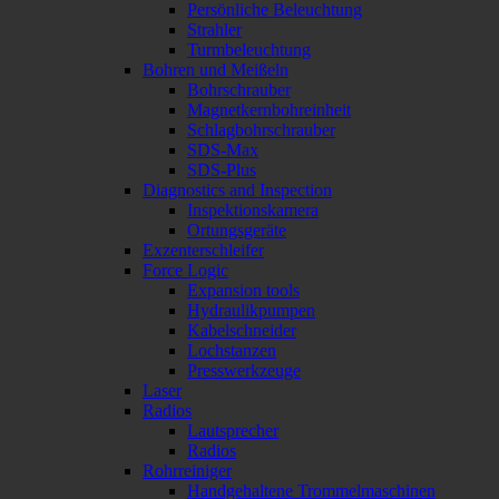
Persönliche Beleuchtung
Strahler
Turmbeleuchtung
Bohren und Meißeln
Bohrschrauber
Magnetkernbohreinheit
Schlagbohrschrauber
SDS-Max
SDS-Plus
Diagnostics and Inspection
Inspektionskamera
Ortungsgeräte
Exzenterschleifer
Force Logic
Expansion tools
Hydraulikpumpen
Kabelschneider
Lochstanzen
Presswerkzeuge
Laser
Radios
Lautsprecher
Radios
Rohrreiniger
Handgehaltene Trommelmaschinen