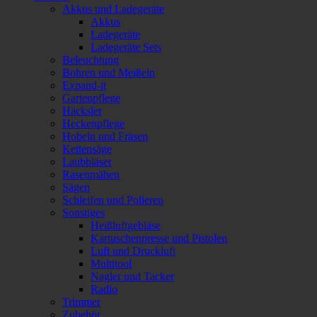
Akkus und Ladegeräte
Akkus
Ladegeräte
Ladegeräte Sets
Beleuchtung
Bohren und Meißeln
Expand-it
Gartenpflege
Häcksler
Heckenpflege
Hobeln und Fräsen
Kettensäge
Laubbläser
Rasenmähen
Sägen
Schleifen und Polieren
Sonstiges
Heißluftgebläse
Kartuschenpresse und Pistolen
Luft und Druckluft
Multitool
Nagler und Tacker
Radio
Trimmer
Zubehör