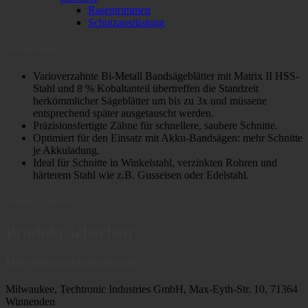
Rasentrimmen
Schutzausrüstung
Beschreibung
Varioverzahnte Bi-Metall Bandsägeblätter mit Matrix II HSS-
Stahl und 8 % Kobaltanteil übertreffen die Standzeit
herkömmlicher Sägeblätter um bis zu 3x und müssene
entsprechend später ausgetauscht werden.
Präzisionsfertigte Zähne für schnellere, saubere Schnitte.
Optimiert für den Einsatz mit Akku-Bandsägen: mehr Schnitte
je Akkuladung.
Ideal für Schnitte in Winkelstahl, verzinkten Rohren und
härterem Stahl wie z.B. Gusseisen oder Edelstahl.
Produktsicherheit
Produktsicherheit
Herstellerinformationen
Milwaukee, Techtronic Industries GmbH, Max-Eyth-Str. 10, 71364
Winnenden