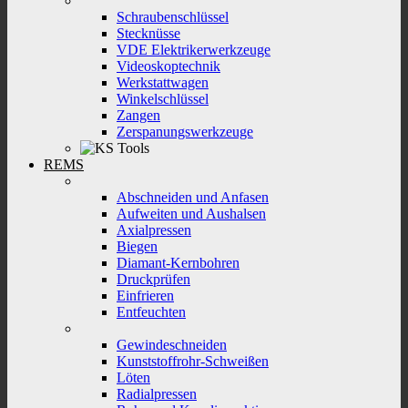
Schraubenschlüssel
Stecknüsse
VDE Elektrikerwerkzeuge
Videoskoptechnik
Werkstattwagen
Winkelschlüssel
Zangen
Zerspanungswerkzeuge
REMS
Abschneiden und Anfasen
Aufweiten und Aushalsen
Axialpressen
Biegen
Diamant-Kernbohren
Druckprüfen
Einfrieren
Entfeuchten
Gewindeschneiden
Kunststoffrohr-Schweißen
Löten
Radialpressen