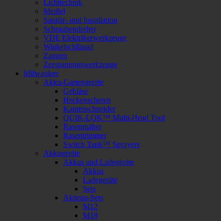
Lichttechnik
Meißel
Sanitär- und Installation
Schraubendreher
VDE Elektrikerwerkzeuge
Winkelschlüssel
Zangen
Zerspanungswerkzeuge
Milwaukee
Akku-Gartengeräte
Gebläse
Heckenscheren
Kantenschneider
QUIK-LOK™ Multi-Head Tool
Rasenmäher
Rasentrimmer
Switch Tank™ Sprayers
Akkugeräte
Akkus und Ladegeräte
Akkus
Ladegeräte
Sets
Aktions-Sets
M12
M18