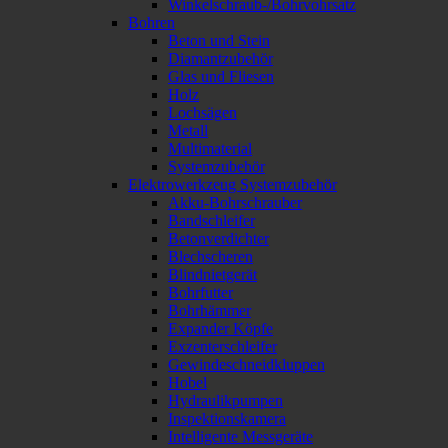
Winkelschraub-/Bohrvohrsatz
Bohren
Beton und Stein
Diamantzubehör
Glas und Fliesen
Holz
Lochsägen
Metall
Multimaterial
Systemzubehör
Elektrowerkzeug Systemzubehör
Akku-Bohrschrauber
Bandschleifer
Betonverdichter
Blechscheren
Blindnietgerät
Bohrfutter
Bohrhämmer
Expander Köpfe
Exzenterschleifer
Gewindeschneidkluppen
Hobel
Hydraulikpumpen
Inspektionskamera
Intelligente Messgeräte