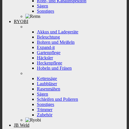
Rohr- und Kanalinspektion
Sägen
Sonstiges
RYOBI
Akkus und Ladegeräte
Beleuchtung
Bohren und Meißeln
Expand-it
Gartenpflege
Häcksler
Heckenpflege
Hobeln und Fräsen
Kettensäge
Laubbläser
Rasenmähen
Sägen
Schleifen und Polieren
Sonstiges
Trimmer
Zubehör
JB Weld