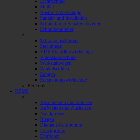
Lichttechnik
Meißel
Rostfreie Werkzeuge
Sanitär- und Installation
Schneid- und Schabwerkzeuge
Schraubendreher
Schraubenschlüssel
Stecknüsse
VDE Elektrikerwerkzeuge
Videoskoptechnik
Werkstattwagen
Winkelschlüssel
Zangen
Zerspanungswerkzeuge
KS Tools
REMS
Abschneiden und Anfasen
Aufweiten und Aushalsen
Axialpressen
Biegen
Diamant-Kernbohren
Druckprüfen
Einfrieren