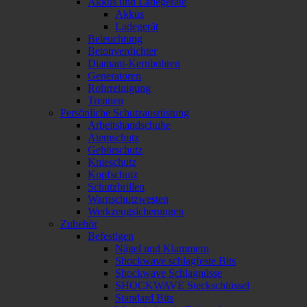
Akkus und Ladegeräte
Akkus
Ladegerät
Beleuchtung
Betonverdichter
Diamant-Kernbohren
Generatoren
Rohrreinigung
Trennen
Persönliche Schutzausrüstung
Arbeitshandschuhe
Atemschutz
Gehörschutz
Knieschutz
Kopfschutz
Schutzbrillen
Warnschutzwesten
Werkzeugsicherungen
Zubehör
Befestigen
Nägel und Klammern
Shockwave schlagfeste Bits
Shockwave Schlagnüsse
SHOCKWAVE Steckschlüssel
Standard Bits