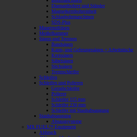
Bohrmaschinen
Diamantbohrer und Ständer
Magnetkernbohreinheit
Schlagbohrmaschinen
SDS-Plus
Mauernutfräsen
Meißelhammer
Sägen und Trennen
Bandsägen
Kapp- und Gehrungssägen + Arbeitstische
Kreissägen
Säbelsägen
Stichsägen
Trennschleifer
Schleifen
Schleifen und Polieren
Geradschleifer
Polierer
Schleifer 115 mm
Schleifer 230 mm
Schleifer mit Staubabsaugung
Staubabsaugung
Absaugsysteme
MX FUEL™ Equipment
Abbruch