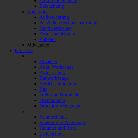
Akku-Gartengeräte
Beleuchtung
Kategorien
Aufbewahrung
Persönliche Schutzausrüstung
Handwerkzeuge
Arbeitsbekleidung
Zubehör
Milwaukee
KS Tools
Abzieher
Akku Werkzeuge
Arbeitsschutz
Bauwerkzeuge
Betriebseinrichtung
Bits
DIN- und Normteile
Drehmoment
Druckluft Werkzeuge
Feinmechanik
Funkenfreie Werkzeuge
Hammer und Äxte
Lichttechnik