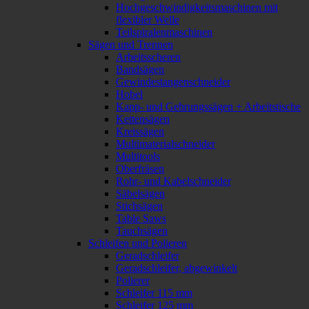
Hochgeschwindigkeitsmaschinen mit
flexibler Welle
Teilspiralenmaschinen
Sägen und Trennen
Arbeitsscheren
Bandsägen
Gewindestangenschneider
Hobel
Kapp- und Gehrungssägen + Arbeitstische
Kettensägen
Kreissägen
Multimaterialschneider
Multitools
Oberfräsen
Rohr- und Kabelschneider
Säbelsägen
Stichsägen
Table Saws
Tauchsägen
Schleifen und Polieren
Geradschleifer
Geradschleifer, abgewinkelt
Polierer
Schleifer 115 mm
Schleifer 125 mm