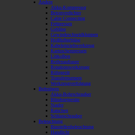
Andere
Akku-Kompressor
Betonverdichter
Cable Connecting
Fettpressen
Gebläse
Gewindeschneidkluppen
Heißluftgebläse
Kabeleinziehwerkzeug
Kartuschenpressen
Lötkolben
Reifenaufrauer
Rotationswerkzeuge
Rührgerät
Transferpumpen
Werkzeugverfolgung
Befestigen
Akku-Bohrschrauber
Blindnietgeräte
Nagler
Ratschen
Schlagschrauber
Beleuchtung
Baustellenbeleuchtung
Handlicht