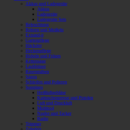
Akkus und Ladegeräte
Akkus
Ladegeräte
Ladegeräte Sets
Beleuchtung
Bohren und Meißeln
Expand-it
Gartenpflege
Häcksler
Heckenpflege
Hobeln und Fräsen
Kettensäge
Laubbläser
Rasenmähen
Sägen
Schleifen und Polieren
Sonstiges
Heißluftgebläse
Kartuschenpresse und Pistolen
Luft und Druckluft
Multitool
Nagler und Tacker
Radio
Trimmer
Zubehör