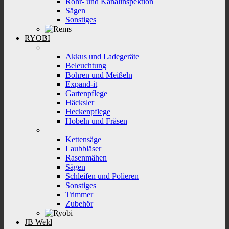
Rohr- und Kanalinspektion
Sägen
Sonstiges
RYOBI
Akkus und Ladegeräte
Beleuchtung
Bohren und Meißeln
Expand-it
Gartenpflege
Häcksler
Heckenpflege
Hobeln und Fräsen
Kettensäge
Laubbläser
Rasenmähen
Sägen
Schleifen und Polieren
Sonstiges
Trimmer
Zubehör
JB Weld