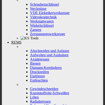
Schraubenschlüssel
Stecknüsse
VDE Elektrikerwerkzeuge
Videoskoptechnik
Werkstattwagen
Winkelschlüssel
Zangen
Zerspanungswerkzeuge
REMS
Abschneiden und Anfasen
Aufweiten und Aushalsen
Axialpressen
Biegen
Diamant-Kernbohren
Druckprüfen
Einfrieren
Entfeuchten
Gewindeschneiden
Kunststoffrohr-Schweißen
Löten
Radialpressen