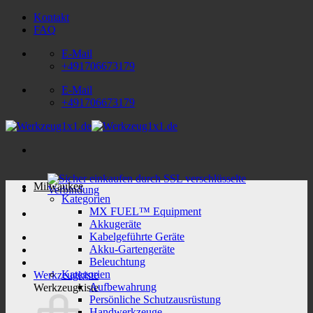
Zum
Kontakt
Inhalt
FAQ
springen
E-Mail
+491706673179
E-Mail
+491706673179
Milwaukee
Kategorien
MX FUEL™ Equipment
Akkugeräte
Kabelgeführte Geräte
Akku-Gartengeräte
Beleuchtung
Kategorien
Werkzeugkiste
Aufbewahrung
Werkzeugkiste
Persönliche Schutzausrüstung
Handwerkzeuge