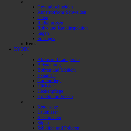
Gewindeschneiden
Kunststoffrohr-Schweißen
Löten
Radialpressen
Rohr- und Kanalinspektion
Sägen
Sonstiges
Rems
RYOBI
Akkus und Ladegeräte
Beleuchtung
Bohren und Meißeln
Expand-it
Gartenpflege
Häcksler
Heckenpflege
Hobeln und Fräsen
Kettensäge
Laubbläser
Rasenmähen
Sägen
Schleifen und Polieren