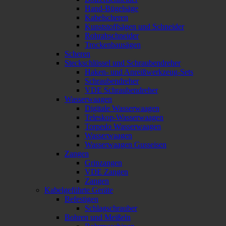
Hand-Bügelsäge
Kabelscheren
Kunststoffsägen und Schneider
Rohrabschneider
Trockenbausägen
Scheren
Steckschlüssel und Schraubendreher
Haken- und Anreißwerkzeug-Sets
Schraubendreher
VDE Schraubendreher
Wasserwaagen
Digitale Wasserwaagen
Teleskop-Wasserwaagen
Torpedo Wasserwaagen
Wasserwaagen
Wasserwaagen Gusseisen
Zangen
Gripzangen
VDE Zangen
Zangen
Kabelgeführte Geräte
Befestigen
Schlagschrauber
Bohren und Meißeln