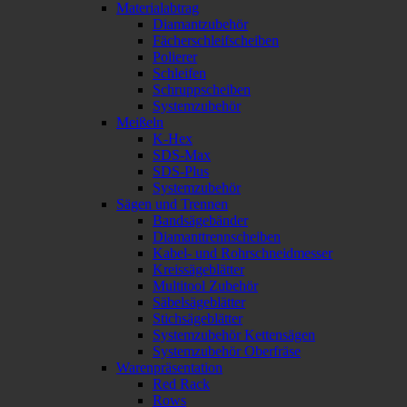
Materialabtrag
Diamantzubehör
Fächerschleifscheiben
Polierer
Schleifen
Schruppscheiben
Systemzubehör
Meißeln
K-Hex
SDS-Max
SDS-Plus
Systemzubehör
Sägen und Trennen
Bandsägebänder
Diamanttrennscheiben
Kabel- und Rohrschneidmesser
Kreissägeblätter
Multitool Zubehör
Säbelsägeblätter
Stichsägeblätter
Systemzubehör Kettensägen
Systemzubehör Oberfräse
Warenpräsentation
Red Rack
Rows