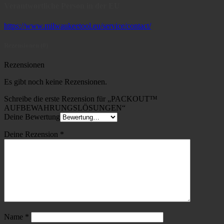
Verantwortliche Person in der EU
https://www.milwaukeetool.eu/service/contact/
Rezensionen (0)
Rezensionen
Es gibt noch keine Rezensionen.
Schreibe die erste Rezension für „PACKOUT™
AUFBEWAHRUNGSLÖSUNGEN“
Deine Bewertung
Deine Rezension
*
Name
*