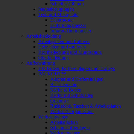
Schleifer 230 mm
Staubabsaugungen
Test- und Messgeräte
Elektrotester
Entfernungsmesser
Infrarot-Thermometer
Arbeitsbekleidung
Arbeitsjacken und Pullover
Heizjacken und -pullover
Kopfbedeckung und Mundschutz
Oberbekleidung
Aufbewahrung
HD Boxen, Koffereinlagen und Trolleys
PACKOUT™
Adapter und Koffereinlagen
Basiselemente
Koffer & Boxen
Koffer mit Schubladen
Organiser
Rucksäcke, Taschen & Arbeitsplatten
Werkstatt-Organisation
Werkstattwagen
Arbeitsflächen
Schaumstoffeinlagen
Werkstattwagen