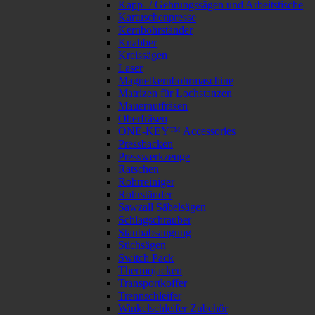
Kapp- / Gehrungssägen und Arbeitstische
Kartuschenpresse
Kernbohrständer
Knabber
Kreissägen
Laser
Magnetkernbohrmaschine
Matrizen für Lochstanzen
Mauernutfräsen
Oberfräsen
ONE-KEY™ Accessories
Pressbacken
Presswerkzeuge
Ratschen
Rohrreiniger
Rohrständer
Sawzall Säbelsägen
Schlagschrauber
Staubabsaugung
Stichsägen
Switch Pack
Thermojacken
Transportkoffer
Trennschleifer
Winkelschleifer Zubehör