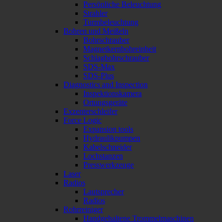
Persönliche Beleuchtung
Strahler
Turmbeleuchtung
Bohren und Meißeln
Bohrschrauber
Magnetkernbohreinheit
Schlagbohrschrauber
SDS-Max
SDS-Plus
Diagnostics and Inspection
Inspektionskamera
Ortungsgeräte
Exzenterschleifer
Force Logic
Expansion tools
Hydraulikpumpen
Kabelschneider
Lochstanzen
Presswerkzeuge
Laser
Radios
Lautsprecher
Radios
Rohrreiniger
Handgehaltene Trommelmaschinen