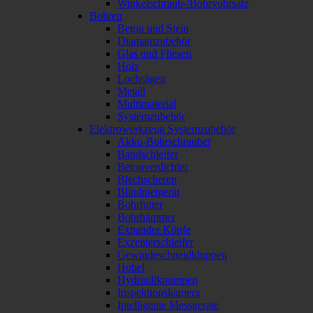
Winkelschraub-/Bohrvohrsatz
Bohren
Beton und Stein
Diamantzubehör
Glas und Fliesen
Holz
Lochsägen
Metall
Multimaterial
Systemzubehör
Elektrowerkzeug Systemzubehör
Akku-Bohrschrauber
Bandschleifer
Betonverdichter
Blechscheren
Blindnietgerät
Bohrfutter
Bohrhämmer
Expander Köpfe
Exzenterschleifer
Gewindeschneidkluppen
Hobel
Hydraulikpumpen
Inspektionskamera
Intelligente Messgeräte