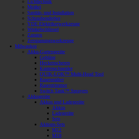
Lichttechnik
Meißel
Sanitär- und Installation
Schraubendreher
VDE Elektrikerwerkzeuge
Winkelschlüssel
Zangen
Zerspanungswerkzeuge
Milwaukee
Akku-Gartengeräte
Gebläse
Heckenscheren
Kantenschneider
QUIK-LOK™ Multi-Head Tool
Rasenmäher
Rasentrimmer
Switch Tank™ Sprayers
Akkugeräte
Akkus und Ladegeräte
Akkus
Ladegeräte
Sets
Aktions-Sets
M12
M18