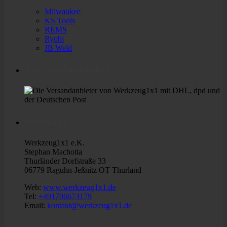
Milwaukee
KS Tools
REMS
Ryobi
JB Weld
Versandanbieter
Kontakt
Werkzeug1x1 e.K.
Stephan Machotta
Thurländer Dorfstraße 33
06779 Raguhn-Jeßnitz OT Thurland
Web:
www.werkzeug1x1.de
Tel:
+491706673179
Email:
kontakt@werkzeug1x1.de