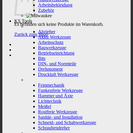
Arbeitsbekleidung
Zubehör
KS Tools
Es befinden sich keine Produkte im Warenkorb.
Abzieher
Zurück zum Shop
Akku Werkzeuge
Arbeitsschutz
Bauwerkzeuge
Betriebseinrichtung
Bits
DIN- und Normteile
Drehmoment
Druckluft Werkzeuge
Feinmechanik
Funkenfreie Werkzeuge
Hammer und Äxte
Lichttechnik
Meißel
Rostfreie Werkzeuge
Sanitär- und Installation
Schneid- und Schabwerkzeuge
Schraubendreher