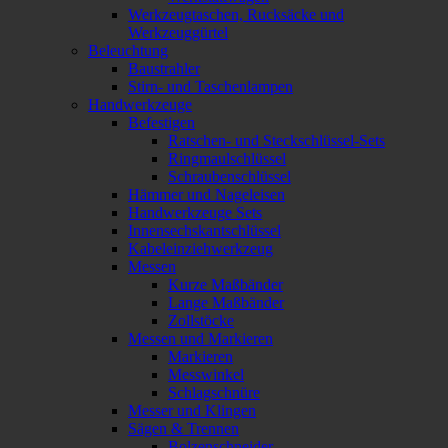
Werkzeugtaschen, Rucksäcke und
Werkzeuggürtel
Beleuchtung
Baustrahler
Stirn- und Taschenlampen
Handwerkzeuge
Befestigen
Ratschen- und Steckschlüssel-Sets
Ringmaulschlüssel
Schraubenschlüssel
Hämmer und Nageleisen
Handwerkzeuge Sets
Innensechskantschlüssel
Kabeleinziehwerkzeug
Messen
Kurze Maßbänder
Lange Maßbänder
Zollstöcke
Messen und Markieren
Markieren
Messwinkel
Schlagschnüre
Messer und Klingen
Sägen & Trennen
Bolzenschneider