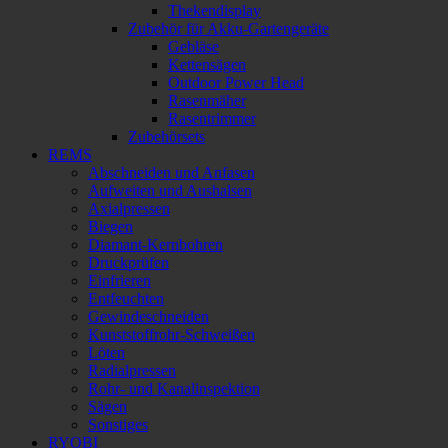
Thekendisplay
Zubehör für Akku-Gartengeräte
Gebläse
Kettensägen
Outdoor Power Head
Rasenmäher
Rasentrimmer
Zubehörsets
REMS
Abschneiden und Anfasen
Aufweiten und Aushalsen
Axialpressen
Biegen
Diamant-Kernbohren
Druckprüfen
Einfrieren
Entfeuchten
Gewindeschneiden
Kunststoffrohr-Schweißen
Löten
Radialpressen
Rohr- und Kanalinspektion
Sägen
Sonstiges
RYOBI