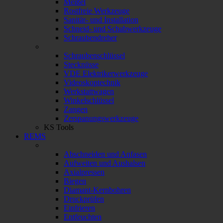
Meißel
Rostfreie Werkzeuge
Sanitär- und Installation
Schneid- und Schabwerkzeuge
Schraubendreher
Schraubenschlüssel
Stecknüsse
VDE Elektrikerwerkzeuge
Videoskoptechnik
Werkstattwagen
Winkelschlüssel
Zangen
Zerspanungswerkzeuge
KS Tools
REMS
Abschneiden und Anfasen
Aufweiten und Aushalsen
Axialpressen
Biegen
Diamant-Kernbohren
Druckprüfen
Einfrieren
Entfeuchten