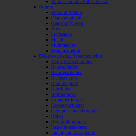
Winkelschraub-/Bohrvohrsatz
Bohren
Beton und Stein
Diamantzubehör
Glas und Fliesen
Holz
Lochsägen
Metall
Multimaterial
Systemzubehör
Elektrowerkzeug Systemzubehör
Akku-Bohrschrauber
Bandschleifer
Betonverdichter
Blechscheren
Blindnietgerät
Bohrfutter
Bohrhämmer
Expander Köpfe
Exzenterschleifer
Gewindeschneidkluppen
Hobel
Hydraulikpumpen
Inspektionskamera
Intelligente Messgeräte