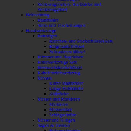
Werkzeugtaschen, Rucksäcke und
Werkzeuggürtel
Beleuchtung
Baustrahler
Stirn- und Taschenlampen
Handwerkzeuge
Befestigen
Ratschen- und Steckschlüssel-Sets
Ringmaulschlüssel
Schraubenschlüssel
Hämmer und Nageleisen
Handwerkzeuge Sets
Innensechskantschlüssel
Kabeleinziehwerkzeug
Messen
Kurze Maßbänder
Lange Maßbänder
Zollstöcke
Messen und Markieren
Markieren
Messwinkel
Schlagschnüre
Messer und Klingen
Sägen & Trennen
Bolzenschneider