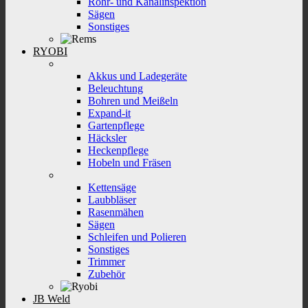
Rohr- und Kanalinspektion
Sägen
Sonstiges
RYOBI
Akkus und Ladegeräte
Beleuchtung
Bohren und Meißeln
Expand-it
Gartenpflege
Häcksler
Heckenpflege
Hobeln und Fräsen
Kettensäge
Laubbläser
Rasenmähen
Sägen
Schleifen und Polieren
Sonstiges
Trimmer
Zubehör
JB Weld