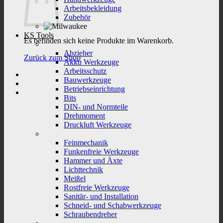
Arbeitsbekleidung
Zubehör
KS Tools
Es befinden sich keine Produkte im Warenkorb.
Abzieher
Zurück zum Shop
Akku Werkzeuge
Arbeitsschutz
Bauwerkzeuge
Betriebseinrichtung
Bits
DIN- und Normteile
Drehmoment
Druckluft Werkzeuge
Feinmechanik
Funkenfreie Werkzeuge
Hammer und Äxte
Lichttechnik
Meißel
Rostfreie Werkzeuge
Sanitär- und Installation
Schneid- und Schabwerkzeuge
Schraubendreher