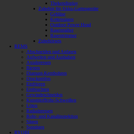
Thekendisplay
Zubehör für Akku-Gartengeräte
Gebläse
Kettensägen
Outdoor Power Head
Rasenmäher
Rasentrimmer
Zubehörsets
REMS
Abschneiden und Anfasen
Aufweiten und Aushalsen
Axialpressen
Biegen
Diamant-Kernbohren
Druckprüfen
Einfrieren
Entfeuchten
Gewindeschneiden
Kunststoffrohr-Schweißen
Löten
Radialpressen
Rohr- und Kanalinspektion
Sägen
Sonstiges
RYOBI