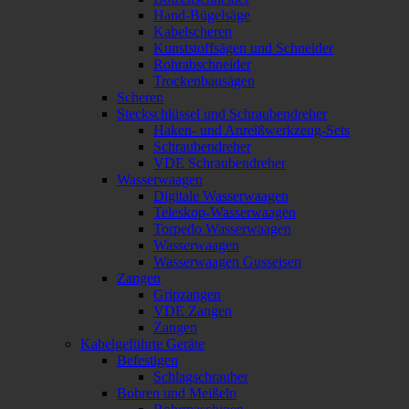
Hand-Bügelsäge
Kabelscheren
Kunststoffsägen und Schneider
Rohrabschneider
Trockenbausägen
Scheren
Steckschlüssel und Schraubendreher
Haken- und Anreißwerkzeug-Sets
Schraubendreher
VDE Schraubendreher
Wasserwaagen
Digitale Wasserwaagen
Teleskop-Wasserwaagen
Torpedo Wasserwaagen
Wasserwaagen
Wasserwaagen Gusseisen
Zangen
Gripzangen
VDE Zangen
Zangen
Kabelgeführte Geräte
Befestigen
Schlagschrauber
Bohren und Meißeln