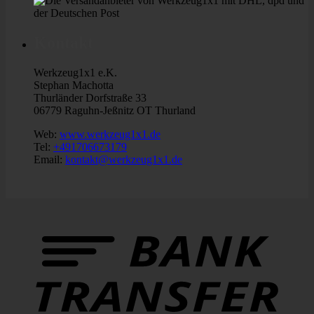
Kontakt
Werkzeug1x1 e.K.
Stephan Machotta
Thurländer Dorfstraße 33
06779 Raguhn-Jeßnitz OT Thurland
Web:
www.werkzeug1x1.de
Tel:
+491706673179
Email:
kontakt@werkzeug1x1.de
B
T