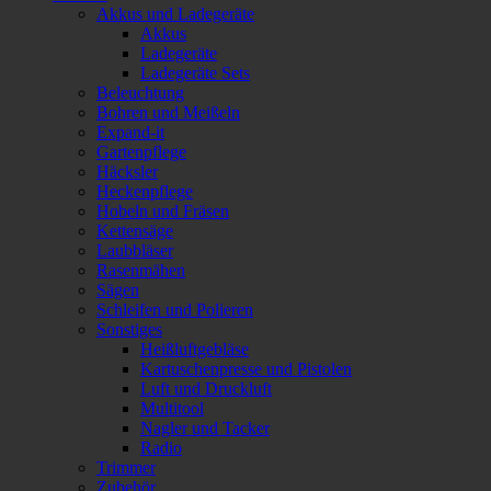
Akkus und Ladegeräte
Akkus
Ladegeräte
Ladegeräte Sets
Beleuchtung
Bohren und Meißeln
Expand-it
Gartenpflege
Häcksler
Heckenpflege
Hobeln und Fräsen
Kettensäge
Laubbläser
Rasenmähen
Sägen
Schleifen und Polieren
Sonstiges
Heißluftgebläse
Kartuschenpresse und Pistolen
Luft und Druckluft
Multitool
Nagler und Tacker
Radio
Trimmer
Zubehör