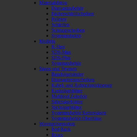
Materialabtrag
Diamantzubehör
Fächerschleifscheiben
Polierer
Schleifen
Schruppscheiben
Systemzubehör
Meißeln
K-Hex
SDS-Max
SDS-Plus
Systemzubehör
Sägen und Trennen
Bandsägebänder
Diamanttrennscheiben
Kabel- und Rohrschneidmesser
Kreissägeblätter
Multitool Zubehör
Säbelsägeblätter
Stichsägeblätter
Systemzubehör Kettensägen
Systemzubehör Oberfräse
Warenpräsentation
Red Rack
Rows