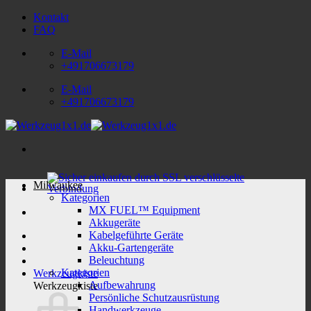
Zum
Kontakt
Inhalt
FAQ
springen
E-Mail
+491706673179
E-Mail
+491706673179
Milwaukee
Kategorien
MX FUEL™ Equipment
Akkugeräte
Kabelgeführte Geräte
Akku-Gartengeräte
Beleuchtung
Kategorien
Werkzeugkiste
Aufbewahrung
Werkzeugkiste
Persönliche Schutzausrüstung
Handwerkzeuge