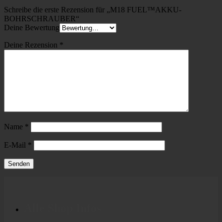
Schreibe die erste Rezension für „M18 FUEL™AKKU-
BOHRSCHRAUBER“
Deine Bewertung
Deine Rezension
*
Name
*
E-Mail
*
Alle Shop Infos