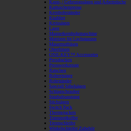
Kapp- / Gehrungssägen und Arbeitstische
Kartuschenpresse
Kernbohrständer
Knabber
Kreissägen
Laser
Magnetkernbohrmaschine
Matrizen für Lochstanzen
Mauernutfräsen
Oberfräsen
ONE-KEY™ Accessories
Pressbacken
Presswerkzeuge
Ratschen
Rohrreiniger
Rohrständer
Sawzall Säbelsägen
Schlagschrauber
Staubabsaugung
Stichsägen
Switch Pack
Thermojacken
Transportkoffer
Trennschleifer
Winkelschleifer Zubehör