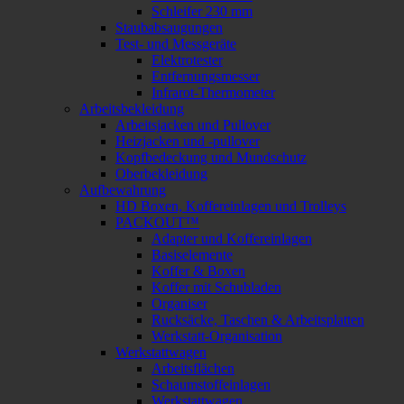
Schleifer 230 mm
Staubabsaugungen
Test- und Messgeräte
Elektrotester
Entfernungsmesser
Infrarot-Thermometer
Arbeitsbekleidung
Arbeitsjacken und Pullover
Heizjacken und -pullover
Kopfbedeckung und Mundschutz
Oberbekleidung
Aufbewahrung
HD Boxen, Koffereinlagen und Trolleys
PACKOUT™
Adapter und Koffereinlagen
Basiselemente
Koffer & Boxen
Koffer mit Schubladen
Organiser
Rucksäcke, Taschen & Arbeitsplatten
Werkstatt-Organisation
Werkstattwagen
Arbeitsflächen
Schaumstoffeinlagen
Werkstattwagen