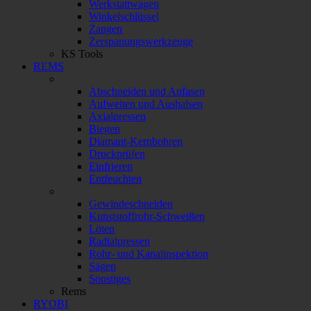
Werkstattwagen
Winkelschlüssel
Zangen
Zerspanungswerkzeuge
KS Tools
REMS
Abschneiden und Anfasen
Aufweiten und Aushalsen
Axialpressen
Biegen
Diamant-Kernbohren
Druckprüfen
Einfrieren
Entfeuchten
Gewindeschneiden
Kunststoffrohr-Schweißen
Löten
Radialpressen
Rohr- und Kanalinspektion
Sägen
Sonstiges
Rems
RYOBI