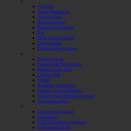
Abzieher
Akku Werkzeuge
Arbeitsschutz
Bauwerkzeuge
Betriebseinrichtung
Bits
DIN- und Normteile
Drehmoment
Druckluft Werkzeuge
Feinmechanik
Funkenfreie Werkzeuge
Hammer und Äxte
Lichttechnik
Meißel
Rostfreie Werkzeuge
Sanitär- und Installation
Schneid- und Schabwerkzeuge
Schraubendreher
Schraubenschlüssel
Stecknüsse
VDE Elektrikerwerkzeuge
Videoskoptechnik