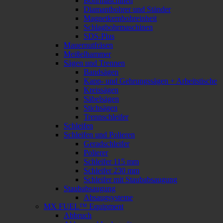
Bohrmaschinen
Diamantbohrer und Ständer
Magnetkernbohreinheit
Schlagbohrmaschinen
SDS-Plus
Mauernutfräsen
Meißelhammer
Sägen und Trennen
Bandsägen
Kapp- und Gehrungssägen + Arbeitstische
Kreissägen
Säbelsägen
Stichsägen
Trennschleifer
Schleifen
Schleifen und Polieren
Geradschleifer
Polierer
Schleifer 115 mm
Schleifer 230 mm
Schleifer mit Staubabsaugung
Staubabsaugung
Absaugsysteme
MX FUEL™ Equipment
Abbruch