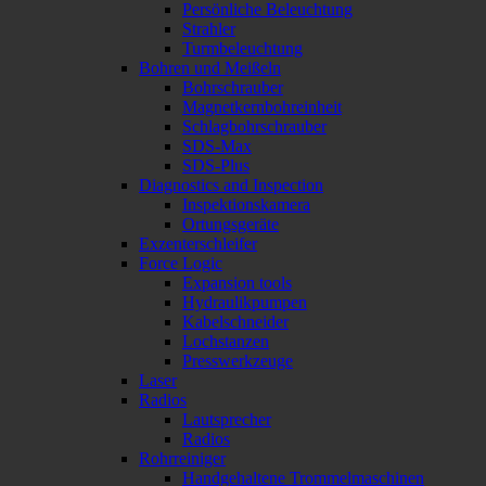
Persönliche Beleuchtung
Strahler
Turmbeleuchtung
Bohren und Meißeln
Bohrschrauber
Magnetkernbohreinheit
Schlagbohrschrauber
SDS-Max
SDS-Plus
Diagnostics and Inspection
Inspektionskamera
Ortungsgeräte
Exzenterschleifer
Force Logic
Expansion tools
Hydraulikpumpen
Kabelschneider
Lochstanzen
Presswerkzeuge
Laser
Radios
Lautsprecher
Radios
Rohrreiniger
Handgehaltene Trommelmaschinen