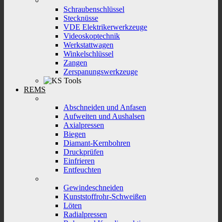
Schraubenschlüssel
Stecknüsse
VDE Elektrikerwerkzeuge
Videoskoptechnik
Werkstattwagen
Winkelschlüssel
Zangen
Zerspanungswerkzeuge
REMS
Abschneiden und Anfasen
Aufweiten und Aushalsen
Axialpressen
Biegen
Diamant-Kernbohren
Druckprüfen
Einfrieren
Entfeuchten
Gewindeschneiden
Kunststoffrohr-Schweißen
Löten
Radialpressen