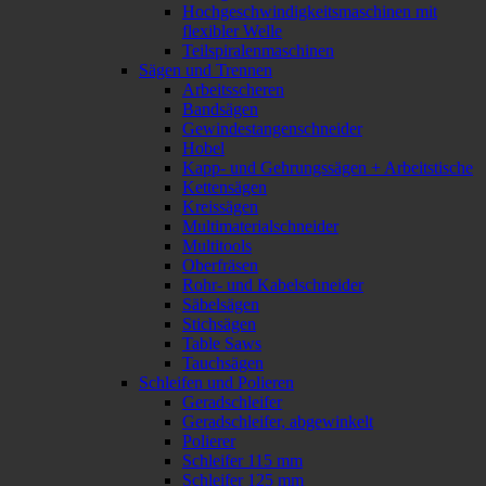
Hochgeschwindigkeitsmaschinen mit
flexibler Welle
Teilspiralenmaschinen
Sägen und Trennen
Arbeitsscheren
Bandsägen
Gewindestangenschneider
Hobel
Kapp- und Gehrungssägen + Arbeitstische
Kettensägen
Kreissägen
Multimaterialschneider
Multitools
Oberfräsen
Rohr- und Kabelschneider
Säbelsägen
Stichsägen
Table Saws
Tauchsägen
Schleifen und Polieren
Geradschleifer
Geradschleifer, abgewinkelt
Polierer
Schleifer 115 mm
Schleifer 125 mm