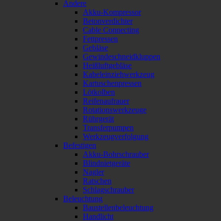
Andere
Akku-Kompressor
Betonverdichter
Cable Connecting
Fettpressen
Gebläse
Gewindeschneidkluppen
Heißluftgebläse
Kabeleinziehwerkzeug
Kartuschenpressen
Lötkolben
Reifenaufrauer
Rotationswerkzeuge
Rührgerät
Transferpumpen
Werkzeugverfolgung
Befestigen
Akku-Bohrschrauber
Blindnietgeräte
Nagler
Ratschen
Schlagschrauber
Beleuchtung
Baustellenbeleuchtung
Handlicht