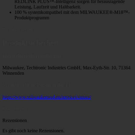
REDLINK PLUS™-Intelligenz sorgen für herausragende
Leistung, Laufzeit und Haltbarkeit.
100 % systemkompatibel mit dem MILWAUKEE®-M18™-
Produktprogramm
Produktsicherheit
Produktsicherheit
Herstellerinformationen
Milwaukee, Techtronic Industries GmbH, Max-Eyth-Str. 10, 71364
Winnenden
Verantwortliche Person in der EU
https://www.milwaukeetool.eu/service/contact/
Rezensionen (0)
Rezensionen
Es gibt noch keine Rezensionen.