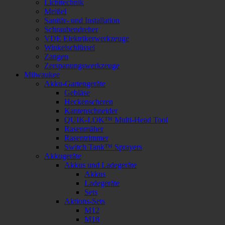
Lichttechnik
Meißel
Sanitär- und Installation
Schraubendreher
VDE Elektrikerwerkzeuge
Winkelschlüssel
Zangen
Zerspanungswerkzeuge
Milwaukee
Akku-Gartengeräte
Gebläse
Heckenscheren
Kantenschneider
QUIK-LOK™ Multi-Head Tool
Rasenmäher
Rasentrimmer
Switch Tank™ Sprayers
Akkugeräte
Akkus und Ladegeräte
Akkus
Ladegeräte
Sets
Aktions-Sets
M12
M18