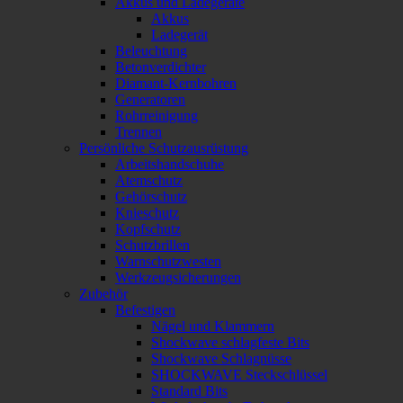
Akkus und Ladegeräte
Akkus
Ladegerät
Beleuchtung
Betonverdichter
Diamant-Kernbohren
Generatoren
Rohrreinigung
Trennen
Persönliche Schutzausrüstung
Arbeitshandschuhe
Atemschutz
Gehörschutz
Knieschutz
Kopfschutz
Schutzbrillen
Warnschutzwesten
Werkzeugsicherungen
Zubehör
Befestigen
Nägel und Klammern
Shockwave schlagfeste Bits
Shockwave Schlagnüsse
SHOCKWAVE Steckschlüssel
Standard Bits