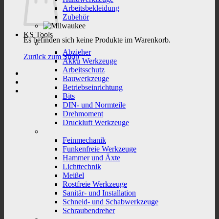
Arbeitsbekleidung
Zubehör
KS Tools
Es befinden sich keine Produkte im Warenkorb.
Abzieher
Zurück zum Shop
Akku Werkzeuge
Arbeitsschutz
Bauwerkzeuge
Betriebseinrichtung
Bits
DIN- und Normteile
Drehmoment
Druckluft Werkzeuge
Feinmechanik
Funkenfreie Werkzeuge
Hammer und Äxte
Lichttechnik
Meißel
Rostfreie Werkzeuge
Sanitär- und Installation
Schneid- und Schabwerkzeuge
Schraubendreher