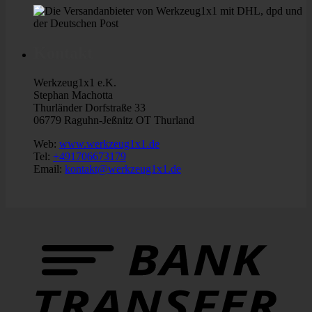
Kontakt
Werkzeug1x1 e.K.
Stephan Machotta
Thurländer Dorfstraße 33
06779 Raguhn-Jeßnitz OT Thurland
Web:
www.werkzeug1x1.de
Tel:
+491706673179
Email:
kontakt@werkzeug1x1.de
B
T