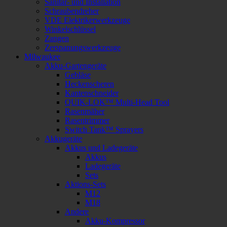
Sanitär- und Installation
Schraubendreher
VDE Elektrikerwerkzeuge
Winkelschlüssel
Zangen
Zerspanungswerkzeuge
Milwaukee
Akku-Gartengeräte
Gebläse
Heckenscheren
Kantenschneider
QUIK-LOK™ Multi-Head Tool
Rasenmäher
Rasentrimmer
Switch Tank™ Sprayers
Akkugeräte
Akkus und Ladegeräte
Akkus
Ladegeräte
Sets
Aktions-Sets
M12
M18
Andere
Akku-Kompressor