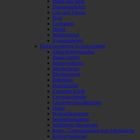
Beton und Stein
Diamantzubehör
Glas und Fliesen
Holz
Lochsägen
Metall
Multimaterial
Systemzubehör
Elektrowerkzeug Systemzubehör
Akku-Bohrschrauber
Bandschleifer
Betonverdichter
Blechscheren
Blindnietgerät
Bohrfutter
Bohrhämmer
Expander Köpfe
Exzenterschleifer
Gewindeschneidkluppen
Hobel
Hydraulikpumpen
Inspektionskamera
Intelligente Messgeräte
Kapp- / Gehrungssägen und Arbeitstische
Kartuschenpresse