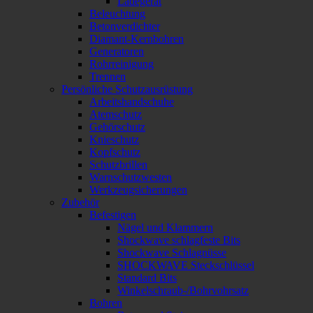
Ladegerät
Beleuchtung
Betonverdichter
Diamant-Kernbohren
Generatoren
Rohrreinigung
Trennen
Persönliche Schutzausrüstung
Arbeitshandschuhe
Atemschutz
Gehörschutz
Knieschutz
Kopfschutz
Schutzbrillen
Warnschutzwesten
Werkzeugsicherungen
Zubehör
Befestigen
Nägel und Klammern
Shockwave schlagfeste Bits
Shockwave Schlagnüsse
SHOCKWAVE Steckschlüssel
Standard Bits
Winkelschraub-/Bohrvohrsatz
Bohren