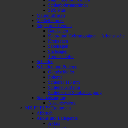
Schlagbohrmaschinen
SDS-Plus
Mauernutfräsen
Meißelhammer
Sägen und Trennen
Bandsägen
Kapp- und Gehrungssägen + Arbeitstische
Kreissägen
Säbelsägen
Stichsägen
Trennschleifer
Schleifen
Schleifen und Polieren
Geradschleifer
Polierer
Schleifer 115 mm
Schleifer 230 mm
Schleifer mit Staubabsaugung
Staubabsaugung
Absaugsysteme
MX FUEL™ Equipment
Abbruch
Akkus und Ladegeräte
Akkus