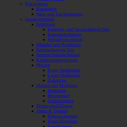
Beleuchtung
Baustrahler
Stirn- und Taschenlampen
Handwerkzeuge
Befestigen
Ratschen- und Steckschlüssel-Sets
Ringmaulschlüssel
Schraubenschlüssel
Hämmer und Nageleisen
Handwerkzeuge Sets
Innensechskantschlüssel
Kabeleinziehwerkzeug
Messen
Kurze Maßbänder
Lange Maßbänder
Zollstöcke
Messen und Markieren
Markieren
Messwinkel
Schlagschnüre
Messer und Klingen
Sägen & Trennen
Bolzenschneider
Hand-Bügelsäge
Kabelscheren