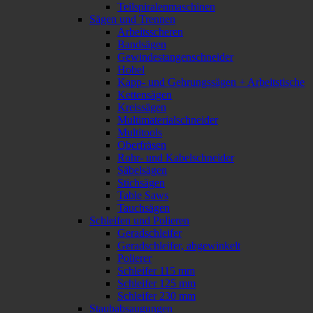
Teilspiralenmaschinen
Sägen und Trennen
Arbeitsscheren
Bandsägen
Gewindestangenschneider
Hobel
Kapp- und Gehrungssägen + Arbeitstische
Kettensägen
Kreissägen
Multimaterialschneider
Multitools
Oberfräsen
Rohr- und Kabelschneider
Säbelsägen
Stichsägen
Table Saws
Tauchsägen
Schleifen und Polieren
Geradschleifer
Geradschleifer, abgewinkelt
Polierer
Schleifer 115 mm
Schleifer 125 mm
Schleifer 230 mm
Staubabsaugungen