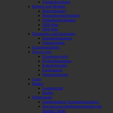
Turmbeleuchtung
Bohren und Meißeln
Bohrschrauber
Magnetkernbohreinheit
Schlagbohrschrauber
SDS-Max
SDS-Plus
Diagnostics and Inspection
Inspektionskamera
Ortungsgeräte
Exzenterschleifer
Force Logic
Expansion tools
Hydraulikpumpen
Kabelschneider
Lochstanzen
Presswerkzeuge
Laser
Radios
Lautsprecher
Radios
Rohrreiniger
Handgehaltene Trommelmaschinen
Hochgeschwindigkeitsmaschinen mit
flexibler Welle