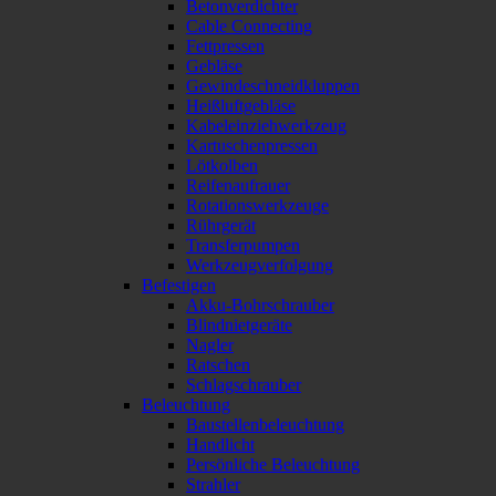
Betonverdichter
Cable Connecting
Fettpressen
Gebläse
Gewindeschneidkluppen
Heißluftgebläse
Kabeleinziehwerkzeug
Kartuschenpressen
Lötkolben
Reifenaufrauer
Rotationswerkzeuge
Rührgerät
Transferpumpen
Werkzeugverfolgung
Befestigen
Akku-Bohrschrauber
Blindnietgeräte
Nagler
Ratschen
Schlagschrauber
Beleuchtung
Baustellenbeleuchtung
Handlicht
Persönliche Beleuchtung
Strahler