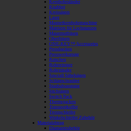
Kernbohrständer
Knabber
Kreissägen
Laser
Magnetkernbohrmaschine
Matrizen für Lochstanzen
Mauernutfräsen
Oberfräsen
ONE-KEY™ Accessories
Pressbacken
Presswerkzeuge
Ratschen
Rohrreiniger
Rohrständer
Sawzall Säbelsägen
Schlagschrauber
Staubabsaugung
Stichsägen
Switch Pack
Thermojacken
Transportkoffer
Trennschleifer
Winkelschleifer Zubehör
Materialabtrag
Diamantzubehör