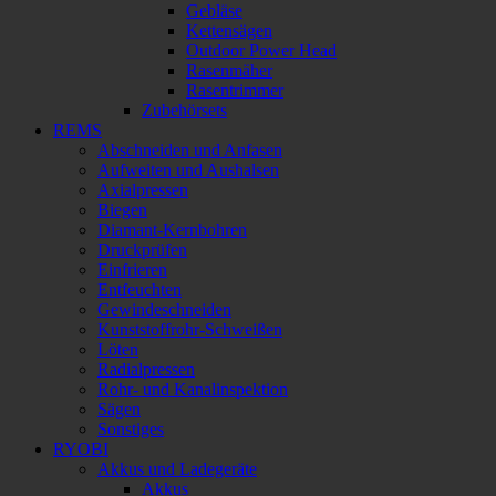
Gebläse
Kettensägen
Outdoor Power Head
Rasenmäher
Rasentrimmer
Zubehörsets
REMS
Abschneiden und Anfasen
Aufweiten und Aushalsen
Axialpressen
Biegen
Diamant-Kernbohren
Druckprüfen
Einfrieren
Entfeuchten
Gewindeschneiden
Kunststoffrohr-Schweißen
Löten
Radialpressen
Rohr- und Kanalinspektion
Sägen
Sonstiges
RYOBI
Akkus und Ladegeräte
Akkus