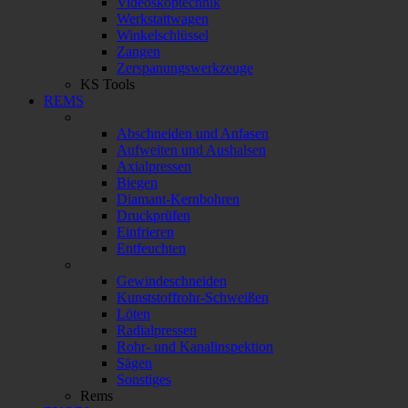
Videoskoptechnik
Werkstattwagen
Winkelschlüssel
Zangen
Zerspanungswerkzeuge
KS Tools
REMS
Abschneiden und Anfasen
Aufweiten und Aushalsen
Axialpressen
Biegen
Diamant-Kernbohren
Druckprüfen
Einfrieren
Entfeuchten
Gewindeschneiden
Kunststoffrohr-Schweißen
Löten
Radialpressen
Rohr- und Kanalinspektion
Sägen
Sonstiges
Rems