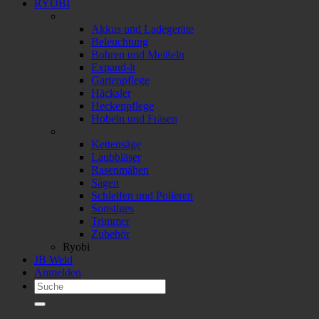
RYOBI
Akkus und Ladegeräte
Beleuchtung
Bohren und Meißeln
Expand-it
Gartenpflege
Häcksler
Heckenpflege
Hobeln und Fräsen
Kettensäge
Laubbläser
Rasenmähen
Sägen
Schleifen und Polieren
Sonstiges
Trimmer
Zubehör
Ryobi
JB Weld
Anmelden
Suchen
nach: