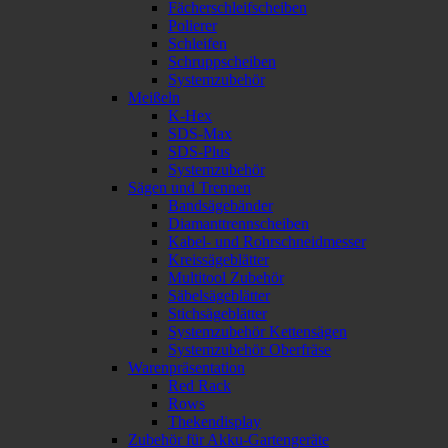
Fächerschleifscheiben
Polierer
Schleifen
Schruppscheiben
Systemzubehör
Meißeln
K-Hex
SDS-Max
SDS-Plus
Systemzubehör
Sägen und Trennen
Bandsägebänder
Diamanttrennscheiben
Kabel- und Rohrschneidmesser
Kreissägeblätter
Multitool Zubehör
Säbelsägeblätter
Stichsägeblätter
Systemzubehör Kettensägen
Systemzubehör Oberfräse
Warenpräsentation
Red Rack
Rows
Thekendisplay
Zubehör für Akku-Gartengeräte