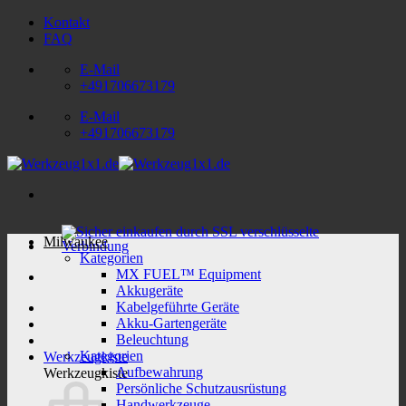
Zum
Kontakt
Inhalt
FAQ
springen
E-Mail
+491706673179
E-Mail
+491706673179
Milwaukee
Kategorien
MX FUEL™ Equipment
Akkugeräte
Kabelgeführte Geräte
Akku-Gartengeräte
Beleuchtung
Kategorien
Werkzeugkiste
Aufbewahrung
Werkzeugkiste
Persönliche Schutzausrüstung
Handwerkzeuge