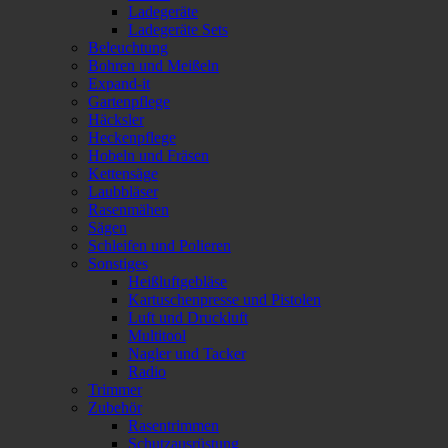
Ladegeräte
Ladegeräte Sets
Beleuchtung
Bohren und Meißeln
Expand-it
Gartenpflege
Häcksler
Heckenpflege
Hobeln und Fräsen
Kettensäge
Laubbläser
Rasenmähen
Sägen
Schleifen und Polieren
Sonstiges
Heißluftgebläse
Kartuschenpresse und Pistolen
Luft und Druckluft
Multitool
Nagler und Tacker
Radio
Trimmer
Zubehör
Rasentrimmen
Schutzausrüstung