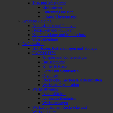
Test- und Messgeräte
Elektrotester
Entfernungsmesser
Infrarot-Thermometer
Arbeitsbekleidung
Arbeitsjacken und Pullover
Heizjacken und -pullover
Kopfbedeckung und Mundschutz
Oberbekleidung
Aufbewahrung
HD Boxen, Koffereinlagen und Trolleys
PACKOUT™
Adapter und Koffereinlagen
Basiselemente
Koffer & Boxen
Koffer mit Schubladen
Organiser
Rucksäcke, Taschen & Arbeitsplatten
Werkstatt-Organisation
Werkstattwagen
Arbeitsflächen
Schaumstoffeinlagen
Werkstattwagen
Werkzeugtaschen, Rucksäcke und
Werkzeuggürtel