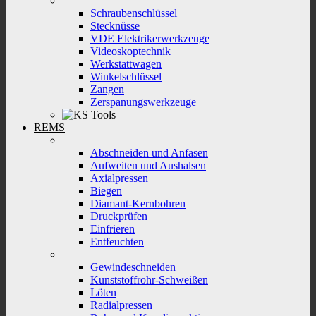
Schraubenschlüssel
Stecknüsse
VDE Elektrikerwerkzeuge
Videoskoptechnik
Werkstattwagen
Winkelschlüssel
Zangen
Zerspanungswerkzeuge
REMS
Abschneiden und Anfasen
Aufweiten und Aushalsen
Axialpressen
Biegen
Diamant-Kernbohren
Druckprüfen
Einfrieren
Entfeuchten
Gewindeschneiden
Kunststoffrohr-Schweißen
Löten
Radialpressen