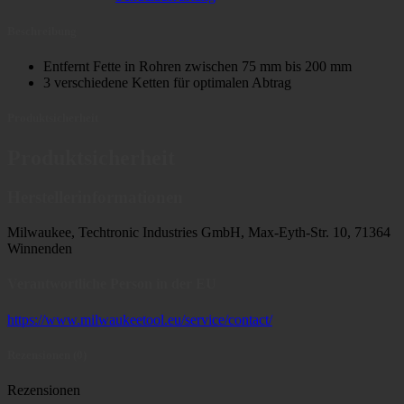
Beschreibung
Entfernt Fette in Rohren zwischen 75 mm bis 200 mm
3 verschiedene Ketten für optimalen Abtrag
Produktsicherheit
Produktsicherheit
Herstellerinformationen
Milwaukee, Techtronic Industries GmbH, Max-Eyth-Str. 10, 71364
Winnenden
Verantwortliche Person in der EU
https://www.milwaukeetool.eu/service/contact/
Rezensionen (0)
Rezensionen