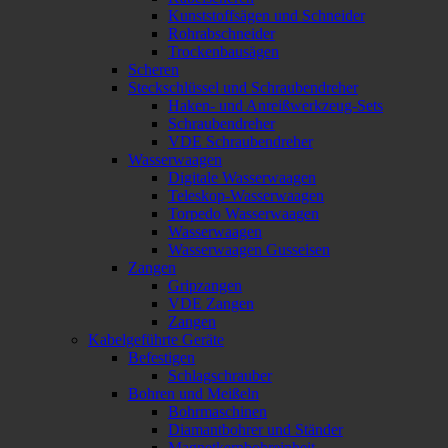
Kunststoffsägen und Schneider
Rohrabschneider
Trockenbausägen
Scheren
Steckschlüssel und Schraubendreher
Haken- und Anreißwerkzeug-Sets
Schraubendreher
VDE Schraubendreher
Wasserwaagen
Digitale Wasserwaagen
Teleskop-Wasserwaagen
Torpedo Wasserwaagen
Wasserwaagen
Wasserwaagen Gusseisen
Zangen
Gripzangen
VDE Zangen
Zangen
Kabelgeführte Geräte
Befestigen
Schlagschrauber
Bohren und Meißeln
Bohrmaschinen
Diamantbohrer und Ständer
Magnetkernbohreinheit