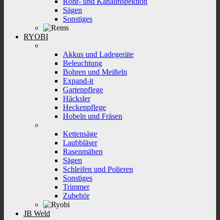
Rohr- und Kanalinspektion
Sägen
Sonstiges
RYOBI
Akkus und Ladegeräte
Beleuchtung
Bohren und Meißeln
Expand-it
Gartenpflege
Häcksler
Heckenpflege
Hobeln und Fräsen
Kettensäge
Laubbläser
Rasenmähen
Sägen
Schleifen und Polieren
Sonstiges
Trimmer
Zubehör
JB Weld