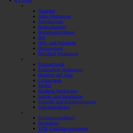
KS Tools
Abzieher
Akku Werkzeuge
Arbeitsschutz
Bauwerkzeuge
Betriebseinrichtung
Bits
DIN- und Normteile
Drehmoment
Druckluft Werkzeuge
Feinmechanik
Funkenfreie Werkzeuge
Hammer und Äxte
Lichttechnik
Meißel
Rostfreie Werkzeuge
Sanitär- und Installation
Schneid- und Schabwerkzeuge
Schraubendreher
Schraubenschlüssel
Stecknüsse
VDE Elektrikerwerkzeuge