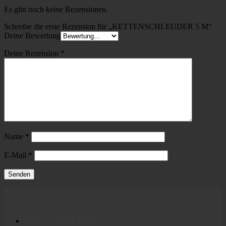
Es gibt noch keine Rezensionen.
Schreibe die erste Rezension für „KETTENSCHLEUDER 5 M“
Deine Bewertung
Deine Rezension
*
Name
*
E-Mail
*
Alle Shop Infos