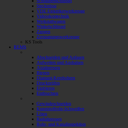
Schraubenschlüssel
Stecknüsse
VDE Elektrikerwerkzeuge
Videoskoptechnik
Werkstattwagen
Winkelschlüssel
Zangen
Zerspanungswerkzeuge
KS Tools
REMS
Abschneiden und Anfasen
Aufweiten und Aushalsen
Axialpressen
Biegen
Diamant-Kernbohren
Druckprüfen
Einfrieren
Entfeuchten
Gewindeschneiden
Kunststoffrohr-Schweißen
Löten
Radialpressen
Rohr- und Kanalinspektion