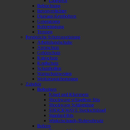
Ladegerät
Beleuchtung
Betonverdichter
Diamant-Kernbohren
Generatoren
Rohrreinigung
Trennen
Persönliche Schutzausrüstung
Arbeitshandschuhe
Atemschutz
Gehörschutz
Knieschutz
Kopfschutz
Schutzbrillen
Warnschutzwesten
Werkzeugsicherungen
Zubehör
Befestigen
Nägel und Klammern
Shockwave schlagfeste Bits
Shockwave Schlagnüsse
SHOCKWAVE Steckschlüssel
Standard Bits
Winkelschraub-/Bohrvohrsatz
Bohren