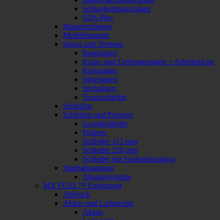
Schlagbohrmaschinen
SDS-Plus
Mauernutfräsen
Meißelhammer
Sägen und Trennen
Bandsägen
Kapp- und Gehrungssägen + Arbeitstische
Kreissägen
Säbelsägen
Stichsägen
Trennschleifer
Schleifen
Schleifen und Polieren
Geradschleifer
Polierer
Schleifer 115 mm
Schleifer 230 mm
Schleifer mit Staubabsaugung
Staubabsaugung
Absaugsysteme
MX FUEL™ Equipment
Abbruch
Akkus und Ladegeräte
Akkus