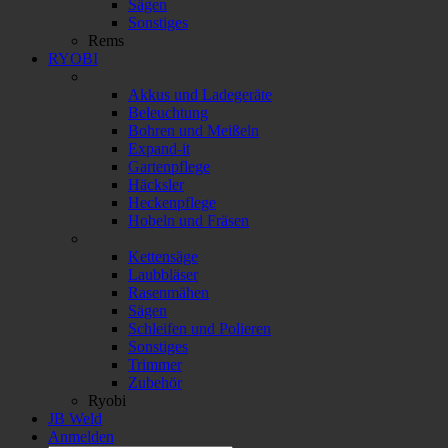
Sägen
Sonstiges
Rems
RYOBI
Akkus und Ladegeräte
Beleuchtung
Bohren und Meißeln
Expand-it
Gartenpflege
Häcksler
Heckenpflege
Hobeln und Fräsen
Kettensäge
Laubbläser
Rasenmähen
Sägen
Schleifen und Polieren
Sonstiges
Trimmer
Zubehör
Ryobi
JB Weld
Anmelden