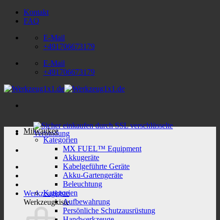
Zum
Kontakt
Inhalt
FAQ
springen
E-Mail
+491706673179
E-Mail
+491706673179
Milwaukee
Kategorien
MX FUEL™ Equipment
Akkugeräte
Kabelgeführte Geräte
Akku-Gartengeräte
Beleuchtung
Kategorien
Werkzeugkiste
Aufbewahrung
Werkzeugkiste
Persönliche Schutzausrüstung
Handwerkzeuge