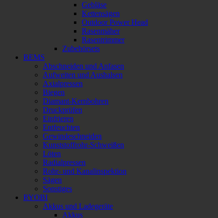
Gebläse
Kettensägen
Outdoor Power Head
Rasenmäher
Rasentrimmer
Zubehörsets
REMS
Abschneiden und Anfasen
Aufweiten und Aushalsen
Axialpressen
Biegen
Diamant-Kernbohren
Druckprüfen
Einfrieren
Entfeuchten
Gewindeschneiden
Kunststoffrohr-Schweißen
Löten
Radialpressen
Rohr- und Kanalinspektion
Sägen
Sonstiges
RYOBI
Akkus und Ladegeräte
Akkus