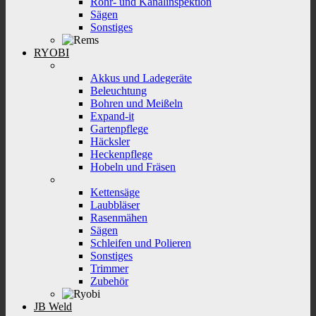
Rohr- und Kanalinspektion
Sägen
Sonstiges
RYOBI
Akkus und Ladegeräte
Beleuchtung
Bohren und Meißeln
Expand-it
Gartenpflege
Häcksler
Heckenpflege
Hobeln und Fräsen
Kettensäge
Laubbläser
Rasenmähen
Sägen
Schleifen und Polieren
Sonstiges
Trimmer
Zubehör
JB Weld