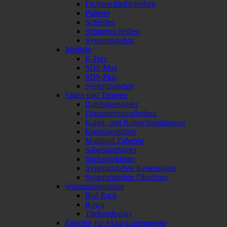
Fächerschleifscheiben
Polierer
Schleifen
Schruppscheiben
Systemzubehör
Meißeln
K-Hex
SDS-Max
SDS-Plus
Systemzubehör
Sägen und Trennen
Bandsägebänder
Diamanttrennscheiben
Kabel- und Rohrschneidmesser
Kreissägeblätter
Multitool Zubehör
Säbelsägeblätter
Stichsägeblätter
Systemzubehör Kettensägen
Systemzubehör Oberfräse
Warenpräsentation
Red Rack
Rows
Thekendisplay
Zubehör für Akku-Gartengeräte