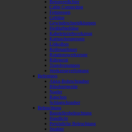
Betonverdichter
Cable Connecting
Fettpressen
Gebläse
Gewindeschneidkluppen
Heißluftgebläse
Kabeleinziehwerkzeug
Kartuschenpressen
Lötkolben
Reifenaufrauer
Rotationswerkzeuge
Rührgerät
Transferpumpen
Werkzeugverfolgung
Befestigen
Akku-Bohrschrauber
Blindnietgeräte
Nagler
Ratschen
Schlagschrauber
Beleuchtung
Baustellenbeleuchtung
Handlicht
Persönliche Beleuchtung
Strahler