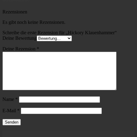
Rezensionen
Es gibt noch keine Rezensionen.
Schreibe die erste Rezension für „Hickory Klauenhammer“
Deine Bewertung
Deine Rezension
*
Name
*
E-Mail
*