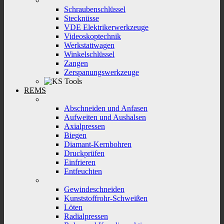
Schraubenschlüssel
Stecknüsse
VDE Elektrikerwerkzeuge
Videoskoptechnik
Werkstattwagen
Winkelschlüssel
Zangen
Zerspanungswerkzeuge
REMS
Abschneiden und Anfasen
Aufweiten und Aushalsen
Axialpressen
Biegen
Diamant-Kernbohren
Druckprüfen
Einfrieren
Entfeuchten
Gewindeschneiden
Kunststoffrohr-Schweißen
Löten
Radialpressen