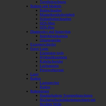
Turmbeleuchtung
Bohren und Meißeln
Bohrschrauber
Magnetkernbohreinheit
Schlagbohrschrauber
SDS-Max
SDS-Plus
Diagnostics and Inspection
Inspektionskamera
Ortungsgeräte
Exzenterschleifer
Force Logic
Expansion tools
Hydraulikpumpen
Kabelschneider
Lochstanzen
Presswerkzeuge
Laser
Radios
Lautsprecher
Radios
Rohrreiniger
Handgehaltene Trommelmaschinen
Hochgeschwindigkeitsmaschinen mit
flexibler Welle