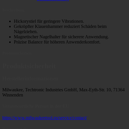
Beschreibung
Hickorystiel für geringere Vibrationen.
Gekröpfter Klauenhammer reduziert Schäden beim
Nägelziehen.
Magnetischer Nagelhalter für sicherere Anwendung.
Präzise Balance für höheren Anwenderkomfort.
Produktsicherheit
Produktsicherheit
Herstellerinformationen
Milwaukee, Techtronic Industries GmbH, Max-Eyth-Str. 10, 71364
Winnenden
Verantwortliche Person in der EU
https://www.milwaukeetool.eu/service/contact/
Rezensionen (0)