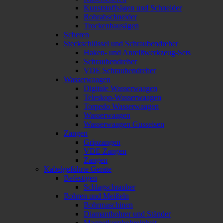
Kunststoffsägen und Schneider
Rohrabschneider
Trockenbausägen
Scheren
Steckschlüssel und Schraubendreher
Haken- und Anreißwerkzeug-Sets
Schraubendreher
VDE Schraubendreher
Wasserwaagen
Digitale Wasserwaagen
Teleskop-Wasserwaagen
Torpedo Wasserwaagen
Wasserwaagen
Wasserwaagen Gusseisen
Zangen
Gripzangen
VDE Zangen
Zangen
Kabelgeführte Geräte
Befestigen
Schlagschrauber
Bohren und Meißeln
Bohrmaschinen
Diamantbohrer und Ständer
Magnetkernbohreinheit