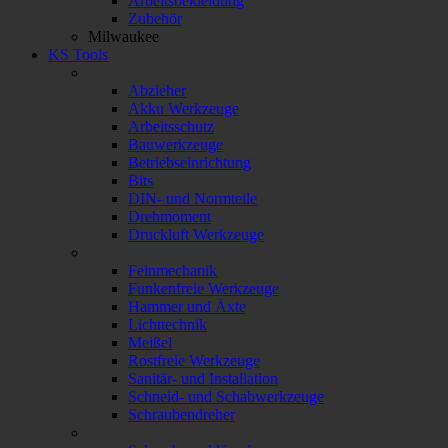
Arbeitsbekleidung
Zubehör
Milwaukee
KS Tools
Abzieher
Akku Werkzeuge
Arbeitsschutz
Bauwerkzeuge
Betriebseinrichtung
Bits
DIN- und Normteile
Drehmoment
Druckluft Werkzeuge
Feinmechanik
Funkenfreie Werkzeuge
Hammer und Äxte
Lichttechnik
Meißel
Rostfreie Werkzeuge
Sanitär- und Installation
Schneid- und Schabwerkzeuge
Schraubendreher