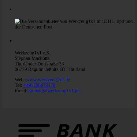
Versandanbieter
Kontakt
Werkzeug1x1 e.K.
Stephan Machotta
Thurländer Dorfstraße 33
06779 Raguhn-Jeßnitz OT Thurland
Web:
www.werkzeug1x1.de
Tel:
+491706673179
Email:
kontakt@werkzeug1x1.de
B
T