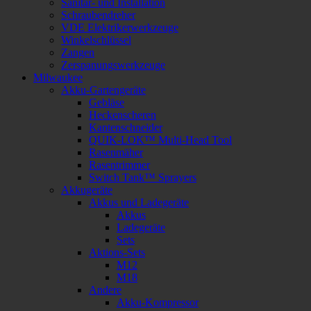
Sanitär- und Installation
Schraubendreher
VDE Elektrikerwerkzeuge
Winkelschlüssel
Zangen
Zerspanungswerkzeuge
Milwaukee
Akku-Gartengeräte
Gebläse
Heckenscheren
Kantenschneider
QUIK-LOK™ Multi-Head Tool
Rasenmäher
Rasentrimmer
Switch Tank™ Sprayers
Akkugeräte
Akkus und Ladegeräte
Akkus
Ladegeräte
Sets
Aktions-Sets
M12
M18
Andere
Akku-Kompressor