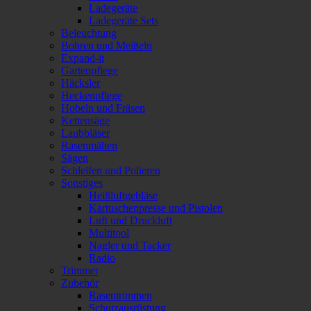
Ladegeräte
Ladegeräte Sets
Beleuchtung
Bohren und Meißeln
Expand-it
Gartenpflege
Häcksler
Heckenpflege
Hobeln und Fräsen
Kettensäge
Laubbläser
Rasenmähen
Sägen
Schleifen und Polieren
Sonstiges
Heißluftgebläse
Kartuschenpresse und Pistolen
Luft und Druckluft
Multitool
Nagler und Tacker
Radio
Trimmer
Zubehör
Rasentrimmen
Schutzausrüstung