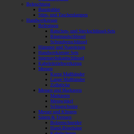
Beleuchtung
Baustrahler
Stirn- und Taschenlampen
Handwerkzeuge
Befestigen
Ratschen- und Steckschlüssel-Sets
Ringmaulschlüssel
Schraubenschlüssel
Hämmer und Nageleisen
Handwerkzeuge Sets
Innensechskantschlüssel
Kabeleinziehwerkzeug
Messen
Kurze Maßbänder
Lange Maßbänder
Zollstöcke
Messen und Markieren
Markieren
Messwinkel
Schlagschnüre
Messer und Klingen
Sägen & Trennen
Bolzenschneider
Hand-Bügelsäge
Kabelscheren