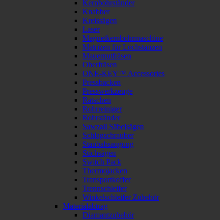
Kernbohrständer
Knabber
Kreissägen
Laser
Magnetkernbohrmaschine
Matrizen für Lochstanzen
Mauernutfräsen
Oberfräsen
ONE-KEY™ Accessories
Pressbacken
Presswerkzeuge
Ratschen
Rohrreiniger
Rohrständer
Sawzall Säbelsägen
Schlagschrauber
Staubabsaugung
Stichsägen
Switch Pack
Thermojacken
Transportkoffer
Trennschleifer
Winkelschleifer Zubehör
Materialabtrag
Diamantzubehör