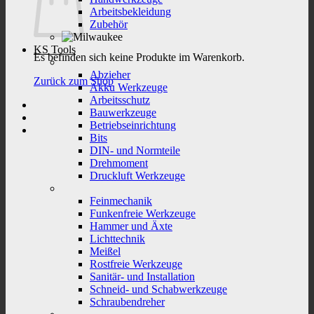
Arbeitsbekleidung
Zubehör
KS Tools
Es befinden sich keine Produkte im Warenkorb.
Abzieher
Zurück zum Shop
Akku Werkzeuge
Arbeitsschutz
Bauwerkzeuge
Betriebseinrichtung
Bits
DIN- und Normteile
Drehmoment
Druckluft Werkzeuge
Feinmechanik
Funkenfreie Werkzeuge
Hammer und Äxte
Lichttechnik
Meißel
Rostfreie Werkzeuge
Sanitär- und Installation
Schneid- und Schabwerkzeuge
Schraubendreher