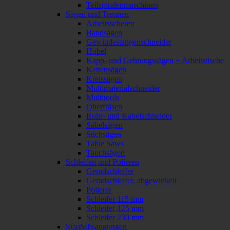
Teilspiralenmaschinen
Sägen und Trennen
Arbeitsscheren
Bandsägen
Gewindestangenschneider
Hobel
Kapp- und Gehrungssägen + Arbeitstische
Kettensägen
Kreissägen
Multimaterialschneider
Multitools
Oberfräsen
Rohr- und Kabelschneider
Säbelsägen
Stichsägen
Table Saws
Tauchsägen
Schleifen und Polieren
Geradschleifer
Geradschleifer, abgewinkelt
Polierer
Schleifer 115 mm
Schleifer 125 mm
Schleifer 230 mm
Staubabsaugungen