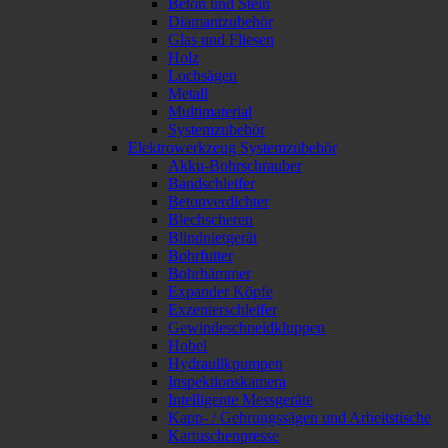
Beton und Stein
Diamantzubehör
Glas und Fliesen
Holz
Lochsägen
Metall
Multimaterial
Systemzubehör
Elektrowerkzeug Systemzubehör
Akku-Bohrschrauber
Bandschleifer
Betonverdichter
Blechscheren
Blindnietgerät
Bohrfutter
Bohrhämmer
Expander Köpfe
Exzenterschleifer
Gewindeschneidkluppen
Hobel
Hydraulikpumpen
Inspektionskamera
Intelligente Messgeräte
Kapp- / Gehrungssägen und Arbeitstische
Kartuschenpresse