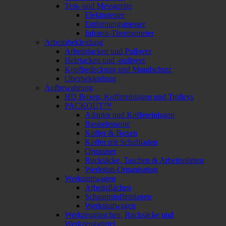
Test- und Messgeräte
Elektrotester
Entfernungsmesser
Infrarot-Thermometer
Arbeitsbekleidung
Arbeitsjacken und Pullover
Heizjacken und -pullover
Kopfbedeckung und Mundschutz
Oberbekleidung
Aufbewahrung
HD Boxen, Koffereinlagen und Trolleys
PACKOUT™
Adapter und Koffereinlagen
Basiselemente
Koffer & Boxen
Koffer mit Schubladen
Organiser
Rucksäcke, Taschen & Arbeitsplatten
Werkstatt-Organisation
Werkstattwagen
Arbeitsflächen
Schaumstoffeinlagen
Werkstattwagen
Werkzeugtaschen, Rucksäcke und
Werkzeuggürtel