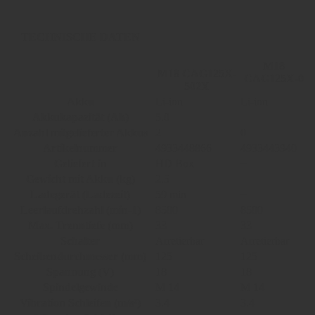
TECHNISCHE DATEN
M18
M18 CAG125X-
CAG125X-0
502X
Akku
Li-ion
Li-ion
Akkukapazität (Ah)
5.0
−
Anzahl mitgelieferter Akkus
2
0
Artikelnummer
4933448866
4933443940
Geliefert in
HD Box
−
Gewicht mit Akku (kg)
2.5
−
Ladegerät (Ladezeit)
59 min
−
Leerlaufdrehzahl (min-1)
8500
8500
Max. Trenntiefe (mm)
33
33
Schalter
Arretierbar
Arretierbar
Scheibendurchmesser (mm)
125
125
Spannung (V)
18
18
Spindelgewinde
M 14
M 14
Vibration Schleifen (m/s²)
3.4
3.4