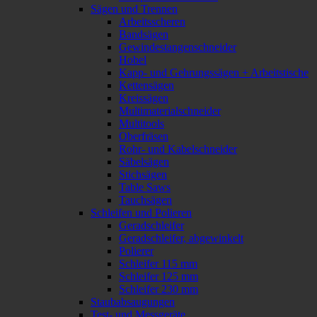
Sägen und Trennen
Arbeitsscheren
Bandsägen
Gewindestangenschneider
Hobel
Kapp- und Gehrungssägen + Arbeitstische
Kettensägen
Kreissägen
Multimaterialschneider
Multitools
Oberfräsen
Rohr- und Kabelschneider
Säbelsägen
Stichsägen
Table Saws
Tauchsägen
Schleifen und Polieren
Geradschleifer
Geradschleifer, abgewinkelt
Polierer
Schleifer 115 mm
Schleifer 125 mm
Schleifer 230 mm
Staubabsaugungen
Test- und Messgeräte