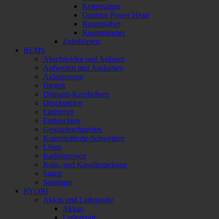
Kettensägen
Outdoor Power Head
Rasenmäher
Rasentrimmer
Zubehörsets
REMS
Abschneiden und Anfasen
Aufweiten und Aushalsen
Axialpressen
Biegen
Diamant-Kernbohren
Druckprüfen
Einfrieren
Entfeuchten
Gewindeschneiden
Kunststoffrohr-Schweißen
Löten
Radialpressen
Rohr- und Kanalinspektion
Sägen
Sonstiges
RYOBI
Akkus und Ladegeräte
Akkus
Ladegeräte