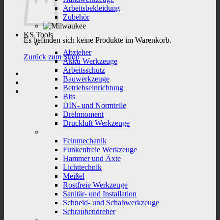
Arbeitsbekleidung
Zubehör
KS Tools
Es befinden sich keine Produkte im Warenkorb.
Abzieher
Zurück zum Shop
Akku Werkzeuge
Arbeitsschutz
Bauwerkzeuge
Betriebseinrichtung
Bits
DIN- und Normteile
Drehmoment
Druckluft Werkzeuge
Feinmechanik
Funkenfreie Werkzeuge
Hammer und Äxte
Lichttechnik
Meißel
Rostfreie Werkzeuge
Sanitär- und Installation
Schneid- und Schabwerkzeuge
Schraubendreher