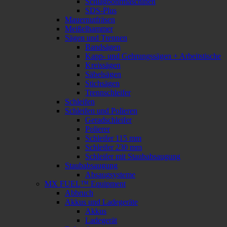
Schlagbohrmaschinen
SDS-Plus
Mauernutfräsen
Meißelhammer
Sägen und Trennen
Bandsägen
Kapp- und Gehrungssägen + Arbeitstische
Kreissägen
Säbelsägen
Stichsägen
Trennschleifer
Schleifen
Schleifen und Polieren
Geradschleifer
Polierer
Schleifer 115 mm
Schleifer 230 mm
Schleifer mit Staubabsaugung
Staubabsaugung
Absaugsysteme
MX FUEL™ Equipment
Abbruch
Akkus und Ladegeräte
Akkus
Ladegerät