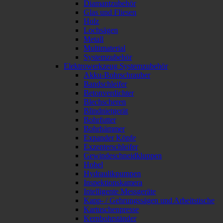
Diamantzubehör
Glas und Fliesen
Holz
Lochsägen
Metall
Multimaterial
Systemzubehör
Elektrowerkzeug Systemzubehör
Akku-Bohrschrauber
Bandschleifer
Betonverdichter
Blechscheren
Blindnietgerät
Bohrfutter
Bohrhämmer
Expander Köpfe
Exzenterschleifer
Gewindeschneidkluppen
Hobel
Hydraulikpumpen
Inspektionskamera
Intelligente Messgeräte
Kapp- / Gehrungssägen und Arbeitstische
Kartuschenpresse
Kernbohrständer