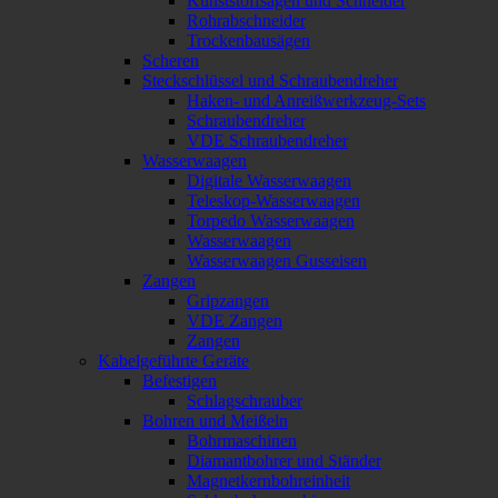
Kunststoffsägen und Schneider
Rohrabschneider
Trockenbausägen
Scheren
Steckschlüssel und Schraubendreher
Haken- und Anreißwerkzeug-Sets
Schraubendreher
VDE Schraubendreher
Wasserwaagen
Digitale Wasserwaagen
Teleskop-Wasserwaagen
Torpedo Wasserwaagen
Wasserwaagen
Wasserwaagen Gusseisen
Zangen
Gripzangen
VDE Zangen
Zangen
Kabelgeführte Geräte
Befestigen
Schlagschrauber
Bohren und Meißeln
Bohrmaschinen
Diamantbohrer und Ständer
Magnetkernbohreinheit