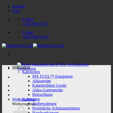
Zum
Kontakt
Inhalt
FAQ
springen
E-Mail
+491706673179
E-Mail
+491706673179
Milwaukee
Kategorien
MX FUEL™ Equipment
Akkugeräte
Kabelgeführte Geräte
Akku-Gartengeräte
Beleuchtung
Kategorien
Werkzeugkiste
Aufbewahrung
Werkzeugkiste
Persönliche Schutzausrüstung
Handwerkzeuge