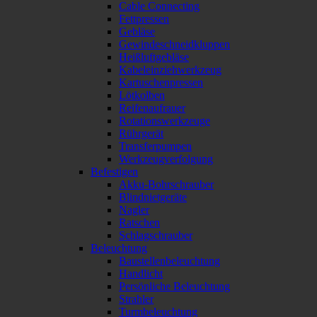
Cable Connecting
Fettpressen
Gebläse
Gewindeschneidkluppen
Heißluftgebläse
Kabeleinziehwerkzeug
Kartuschenpressen
Lötkolben
Reifenaufrauer
Rotationswerkzeuge
Rührgerät
Transferpumpen
Werkzeugverfolgung
Befestigen
Akku-Bohrschrauber
Blindnietgeräte
Nagler
Ratschen
Schlagschrauber
Beleuchtung
Baustellenbeleuchtung
Handlicht
Persönliche Beleuchtung
Strahler
Turmbeleuchtung