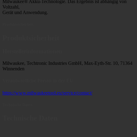
Milwaukee® Akku-Technologie. Das Ergebnis ist abhängig von
Voltzahl,
Gerät und Anwendung.
Produktsicherheit
Produktsicherheit
Herstellerinformationen
Milwaukee, Techtronic Industries GmbH, Max-Eyth-Str. 10, 71364
Winnenden
Verantwortliche Person in der EU
https://www.milwaukeetool.eu/service/contact/
Technische Daten
Technische Daten