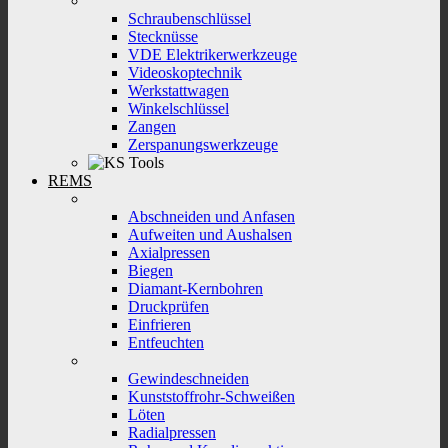
Schraubenschlüssel
Stecknüsse
VDE Elektrikerwerkzeuge
Videoskoptechnik
Werkstattwagen
Winkelschlüssel
Zangen
Zerspanungswerkzeuge
REMS
Abschneiden und Anfasen
Aufweiten und Aushalsen
Axialpressen
Biegen
Diamant-Kernbohren
Druckprüfen
Einfrieren
Entfeuchten
Gewindeschneiden
Kunststoffrohr-Schweißen
Löten
Radialpressen