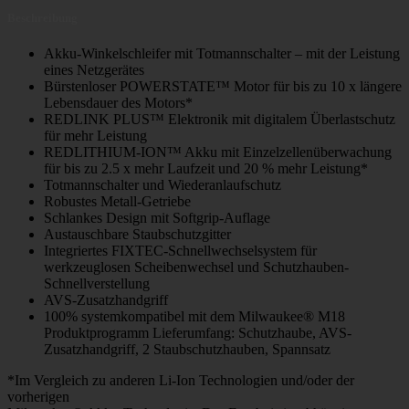
Beschreibung
Akku-Winkelschleifer mit Totmannschalter – mit der Leistung
eines Netzgerätes
Bürstenloser POWERSTATE™ Motor für bis zu 10 x längere
Lebensdauer des Motors*
REDLINK PLUS™ Elektronik mit digitalem Überlastschutz
für mehr Leistung
REDLITHIUM-ION™ Akku mit Einzelzellenüberwachung
für bis zu 2.5 x mehr Laufzeit und 20 % mehr Leistung*
Totmannschalter und Wiederanlaufschutz
Robustes Metall-Getriebe
Schlankes Design mit Softgrip-Auflage
Austauschbare Staubschutzgitter
Integriertes FIXTEC-Schnellwechselsystem für
werkzeuglosen Scheibenwechsel und Schutzhauben-
Schnellverstellung
AVS-Zusatzhandgriff
100% systemkompatibel mit dem Milwaukee® M18
Produktprogramm Lieferumfang: Schutzhaube, AVS-
Zusatzhandgriff, 2 Staubschutzhauben, Spannsatz
*Im Vergleich zu anderen Li-Ion Technologien und/oder der
vorherigen