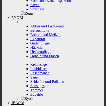
Rohr- und Kanalinspektion
Sägen
Sonstiges
RYOBI
Akkus und Ladegeräte
Beleuchtung
Bohren und Meißeln
Expand-it
Gartenpflege
Häcksler
Heckenpflege
Hobeln und Fräsen
Kettensäge
Laubbläser
Rasenmähen
Sägen
Schleifen und Polieren
Sonstiges
Trimmer
Zubehör
JB Weld