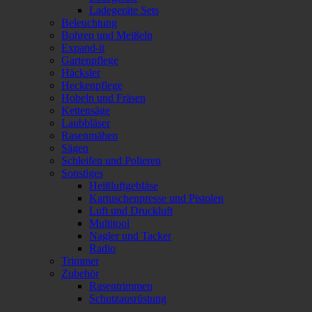
Ladegeräte Sets
Beleuchtung
Bohren und Meißeln
Expand-it
Gartenpflege
Häcksler
Heckenpflege
Hobeln und Fräsen
Kettensäge
Laubbläser
Rasenmähen
Sägen
Schleifen und Polieren
Sonstiges
Heißluftgebläse
Kartuschenpresse und Pistolen
Luft und Druckluft
Multitool
Nagler und Tacker
Radio
Trimmer
Zubehör
Rasentrimmen
Schutzausrüstung