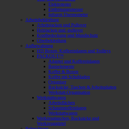
Elektrotester
Entfernungsmesser
Infrarot-Thermometer
Arbeitsbekleidung
Arbeitsjacken und Pullover
Heizjacken und -pullover
Kopfbedeckung und Mundschutz
Oberbekleidung
Aufbewahrung
HD Boxen, Koffereinlagen und Trolleys
PACKOUT™
Adapter und Koffereinlagen
Basiselemente
Koffer & Boxen
Koffer mit Schubladen
Organiser
Rucksäcke, Taschen & Arbeitsplatten
Werkstatt-Organisation
Werkstattwagen
Arbeitsflächen
Schaumstoffeinlagen
Werkstattwagen
Werkzeugtaschen, Rucksäcke und
Werkzeuggürtel
Beleuchtung