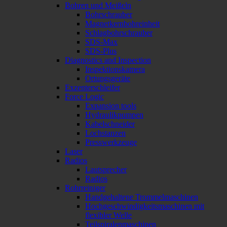
Bohren und Meißeln
Bohrschrauber
Magnetkernbohreinheit
Schlagbohrschrauber
SDS-Max
SDS-Plus
Diagnostics and Inspection
Inspektionskamera
Ortungsgeräte
Exzenterschleifer
Force Logic
Expansion tools
Hydraulikpumpen
Kabelschneider
Lochstanzen
Presswerkzeuge
Laser
Radios
Lautsprecher
Radios
Rohrreiniger
Handgehaltene Trommelmaschinen
Hochgeschwindigkeitsmaschinen mit
flexibler Welle
Teilspiralenmaschinen