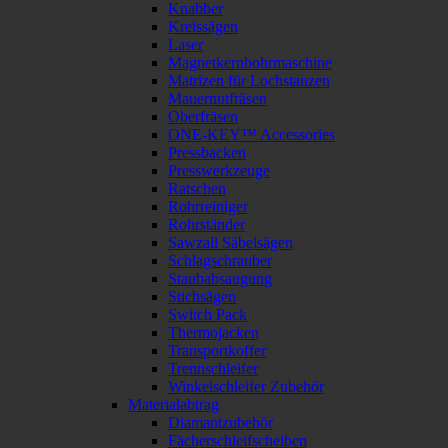
Knabber
Kreissägen
Laser
Magnetkernbohrmaschine
Matrizen für Lochstanzen
Mauernutfräsen
Oberfräsen
ONE-KEY™ Accessories
Pressbacken
Presswerkzeuge
Ratschen
Rohrreiniger
Rohrständer
Sawzall Säbelsägen
Schlagschrauber
Staubabsaugung
Stichsägen
Switch Pack
Thermojacken
Transportkoffer
Trennschleifer
Winkelschleifer Zubehör
Materialabtrag
Diamantzubehör
Fächerschleifscheiben