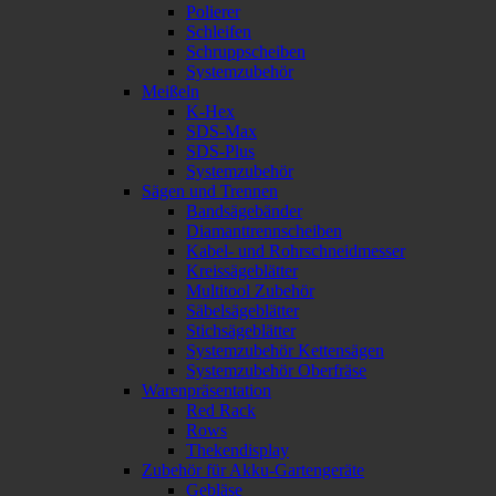
Polierer
Schleifen
Schruppscheiben
Systemzubehör
Meißeln
K-Hex
SDS-Max
SDS-Plus
Systemzubehör
Sägen und Trennen
Bandsägebänder
Diamanttrennscheiben
Kabel- und Rohrschneidmesser
Kreissägeblätter
Multitool Zubehör
Säbelsägeblätter
Stichsägeblätter
Systemzubehör Kettensägen
Systemzubehör Oberfräse
Warenpräsentation
Red Rack
Rows
Thekendisplay
Zubehör für Akku-Gartengeräte
Gebläse