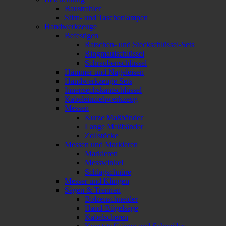
Baustrahler
Stirn- und Taschenlampen
Handwerkzeuge
Befestigen
Ratschen- und Steckschlüssel-Sets
Ringmaulschlüssel
Schraubenschlüssel
Hämmer und Nageleisen
Handwerkzeuge Sets
Innensechskantschlüssel
Kabeleinziehwerkzeug
Messen
Kurze Maßbänder
Lange Maßbänder
Zollstöcke
Messen und Markieren
Markieren
Messwinkel
Schlagschnüre
Messer und Klingen
Sägen & Trennen
Bolzenschneider
Hand-Bügelsäge
Kabelscheren