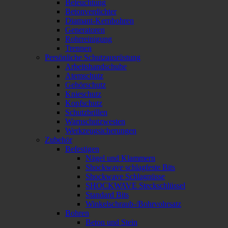
Beleuchtung
Betonverdichter
Diamant-Kernbohren
Generatoren
Rohrreinigung
Trennen
Persönliche Schutzausrüstung
Arbeitshandschuhe
Atemschutz
Gehörschutz
Knieschutz
Kopfschutz
Schutzbrillen
Warnschutzwesten
Werkzeugsicherungen
Zubehör
Befestigen
Nägel und Klammern
Shockwave schlagfeste Bits
Shockwave Schlagnüsse
SHOCKWAVE Steckschlüssel
Standard Bits
Winkelschraub-/Bohrvohrsatz
Bohren
Beton und Stein