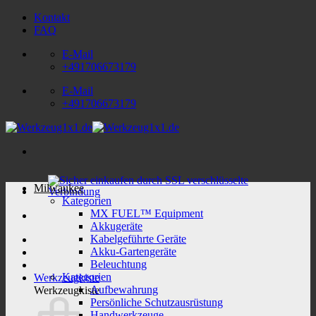
Zum
Kontakt
Inhalt
FAQ
springen
E-Mail
+491706673179
E-Mail
+491706673179
Milwaukee
Kategorien
MX FUEL™ Equipment
Akkugeräte
Kabelgeführte Geräte
Akku-Gartengeräte
Beleuchtung
Kategorien
Werkzeugkiste
Aufbewahrung
Werkzeugkiste
Persönliche Schutzausrüstung
Handwerkzeuge