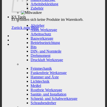
Arbeitsbekleidung
Zubehör
KS Tools
Es befinden sich keine Produkte im Warenkorb.
Abzieher
Zurück zum Shop
Akku Werkzeuge
Arbeitsschutz
Bauwerkzeuge
Betriebseinrichtung
Bits
DIN- und Normteile
Drehmoment
Druckluft Werkzeuge
Feinmechanik
Funkenfreie Werkzeuge
Hammer und Äxte
Lichttechnik
Meißel
Rostfreie Werkzeuge
Sanitär- und Installation
Schneid- und Schabwerkzeuge
Schraubendreher