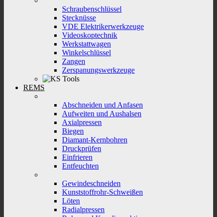
Schraubenschlüssel
Stecknüsse
VDE Elektrikerwerkzeuge
Videoskoptechnik
Werkstattwagen
Winkelschlüssel
Zangen
Zerspanungswerkzeuge
REMS
Abschneiden und Anfasen
Aufweiten und Aushalsen
Axialpressen
Biegen
Diamant-Kernbohren
Druckprüfen
Einfrieren
Entfeuchten
Gewindeschneiden
Kunststoffrohr-Schweißen
Löten
Radialpressen