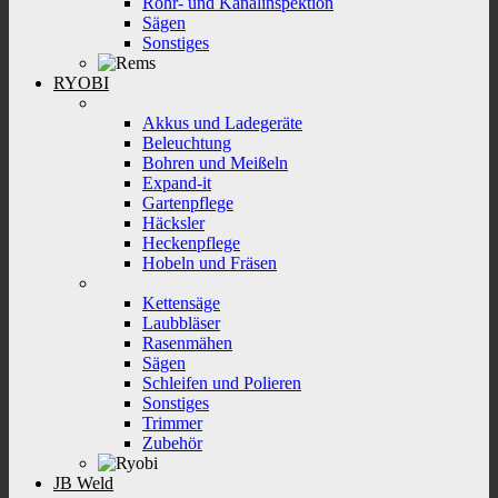
Rohr- und Kanalinspektion
Sägen
Sonstiges
RYOBI
Akkus und Ladegeräte
Beleuchtung
Bohren und Meißeln
Expand-it
Gartenpflege
Häcksler
Heckenpflege
Hobeln und Fräsen
Kettensäge
Laubbläser
Rasenmähen
Sägen
Schleifen und Polieren
Sonstiges
Trimmer
Zubehör
JB Weld