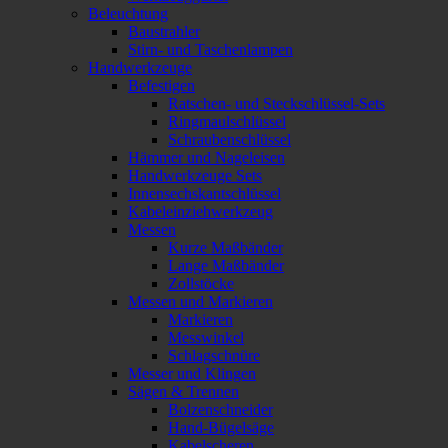
Beleuchtung
Baustrahler
Stirn- und Taschenlampen
Handwerkzeuge
Befestigen
Ratschen- und Steckschlüssel-Sets
Ringmaulschlüssel
Schraubenschlüssel
Hämmer und Nageleisen
Handwerkzeuge Sets
Innensechskantschlüssel
Kabeleinziehwerkzeug
Messen
Kurze Maßbänder
Lange Maßbänder
Zollstöcke
Messen und Markieren
Markieren
Messwinkel
Schlagschnüre
Messer und Klingen
Sägen & Trennen
Bolzenschneider
Hand-Bügelsäge
Kabelscheren