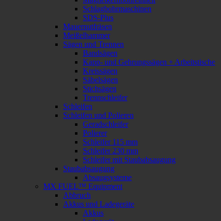
Schlagbohrmaschinen
SDS-Plus
Mauernutfräsen
Meißelhammer
Sägen und Trennen
Bandsägen
Kapp- und Gehrungssägen + Arbeitstische
Kreissägen
Säbelsägen
Stichsägen
Trennschleifer
Schleifen
Schleifen und Polieren
Geradschleifer
Polierer
Schleifer 115 mm
Schleifer 230 mm
Schleifer mit Staubabsaugung
Staubabsaugung
Absaugsysteme
MX FUEL™ Equipment
Abbruch
Akkus und Ladegeräte
Akkus