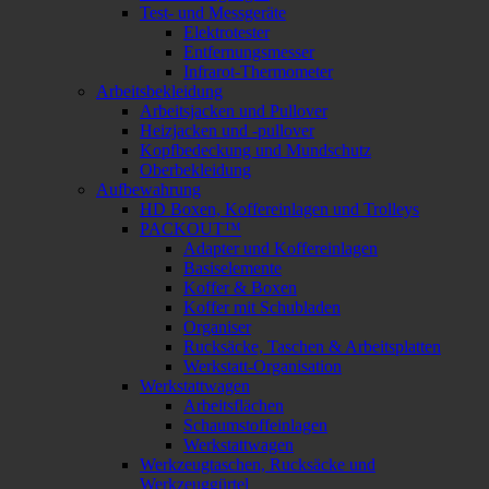
Test- und Messgeräte
Elektrotester
Entfernungsmesser
Infrarot-Thermometer
Arbeitsbekleidung
Arbeitsjacken und Pullover
Heizjacken und -pullover
Kopfbedeckung und Mundschutz
Oberbekleidung
Aufbewahrung
HD Boxen, Koffereinlagen und Trolleys
PACKOUT™
Adapter und Koffereinlagen
Basiselemente
Koffer & Boxen
Koffer mit Schubladen
Organiser
Rucksäcke, Taschen & Arbeitsplatten
Werkstatt-Organisation
Werkstattwagen
Arbeitsflächen
Schaumstoffeinlagen
Werkstattwagen
Werkzeugtaschen, Rucksäcke und
Werkzeuggürtel