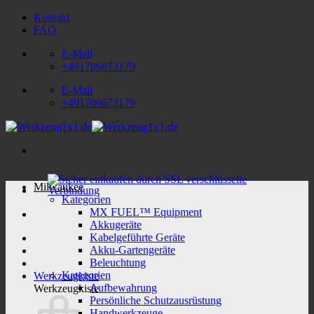
Zum
Kontakt
Inhalt
FAQ
springen
E-Mail
+491706673179
E-Mail
+491706673179
Milwaukee
Kategorien
MX FUEL™ Equipment
Akkugeräte
Kabelgeführte Geräte
Akku-Gartengeräte
Beleuchtung
Kategorien
Werkzeugkiste
Aufbewahrung
Werkzeugkiste
Persönliche Schutzausrüstung
Handwerkzeuge