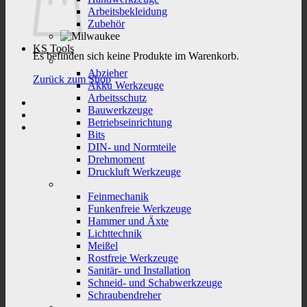
Arbeitsbekleidung
Zubehör
KS Tools
Es befinden sich keine Produkte im Warenkorb.
Abzieher
Zurück zum Shop
Akku Werkzeuge
Arbeitsschutz
Bauwerkzeuge
Betriebseinrichtung
Bits
DIN- und Normteile
Drehmoment
Druckluft Werkzeuge
Feinmechanik
Funkenfreie Werkzeuge
Hammer und Äxte
Lichttechnik
Meißel
Rostfreie Werkzeuge
Sanitär- und Installation
Schneid- und Schabwerkzeuge
Schraubendreher