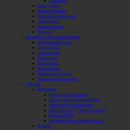
Ladegerät
Beleuchtung
Betonverdichter
Diamant-Kernbohren
Generatoren
Rohrreinigung
Trennen
Persönliche Schutzausrüstung
Arbeitshandschuhe
Atemschutz
Gehörschutz
Knieschutz
Kopfschutz
Schutzbrillen
Warnschutzwesten
Werkzeugsicherungen
Zubehör
Befestigen
Nägel und Klammern
Shockwave schlagfeste Bits
Shockwave Schlagnüsse
SHOCKWAVE Steckschlüssel
Standard Bits
Winkelschraub-/Bohrvohrsatz
Bohren