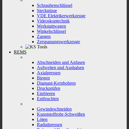
Schraubenschlüssel
Stecknüsse
VDE Elektrikerwerkzeuge
Videoskoptechnik
Werkstattwagen
Winkelschlüssel
Zangen
Zerspanungswerkzeuge
REMS
Abschneiden und Anfasen
Aufweiten und Aushalsen
Axialpressen
Biegen
Diamant-Kernbohren
Druckprüfen
Einfrieren
Entfeuchten
Gewindeschneiden
Kunststoffrohr-Schweißen
Löten
Radialpressen