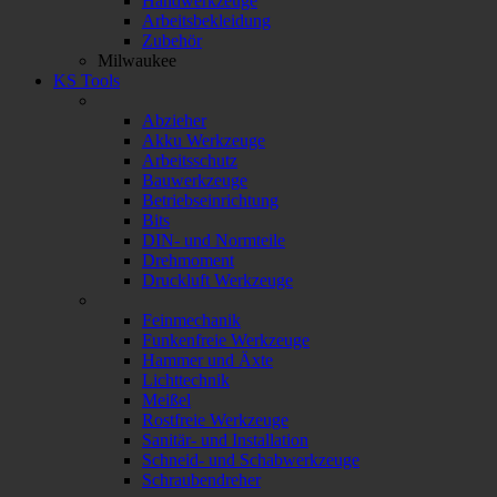
Handwerkzeuge
Arbeitsbekleidung
Zubehör
Milwaukee
KS Tools
Abzieher
Akku Werkzeuge
Arbeitsschutz
Bauwerkzeuge
Betriebseinrichtung
Bits
DIN- und Normteile
Drehmoment
Druckluft Werkzeuge
Feinmechanik
Funkenfreie Werkzeuge
Hammer und Äxte
Lichttechnik
Meißel
Rostfreie Werkzeuge
Sanitär- und Installation
Schneid- und Schabwerkzeuge
Schraubendreher