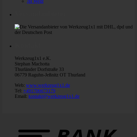
JB Weld
Versandanbieter
Kontakt
Werkzeug1x1 e.K.
Stephan Machotta
Thurländer Dorfstraße 33
06779 Raguhn-Jeßnitz OT Thurland
Web:
www.werkzeug1x1.de
Tel:
+491706673179
Email:
kontakt@werkzeug1x1.de
B
T