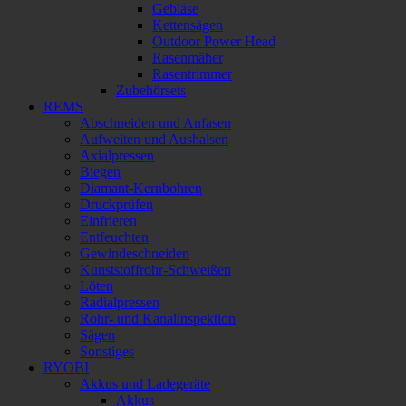
Gebläse
Kettensägen
Outdoor Power Head
Rasenmäher
Rasentrimmer
Zubehörsets
REMS
Abschneiden und Anfasen
Aufweiten und Aushalsen
Axialpressen
Biegen
Diamant-Kernbohren
Druckprüfen
Einfrieren
Entfeuchten
Gewindeschneiden
Kunststoffrohr-Schweißen
Löten
Radialpressen
Rohr- und Kanalinspektion
Sägen
Sonstiges
RYOBI
Akkus und Ladegeräte
Akkus