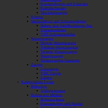
Kunststoffsägen und Schneider
Rohrabschneider
Trockenbausägen
Scheren
Steckschlüssel und Schraubendreher
Haken- und Anreißwerkzeug-Sets
Schraubendreher
VDE Schraubendreher
Wasserwaagen
Digitale Wasserwaagen
Teleskop-Wasserwaagen
Torpedo Wasserwaagen
Wasserwaagen
Wasserwaagen Gusseisen
Zangen
Gripzangen
VDE Zangen
Zangen
Kabelgeführte Geräte
Befestigen
Schlagschrauber
Bohren und Meißeln
Bohrmaschinen
Diamantbohrer und Ständer
Magnetkernbohreinheit