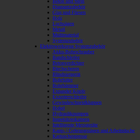
Beton und Stein
Diamantzubehör
Glas und Fliesen
Holz
Lochsägen
Metall
Multimaterial
Systemzubehör
Elektrowerkzeug Systemzubehör
Akku-Bohrschrauber
Bandschleifer
Betonverdichter
Blechscheren
Blindnietgerät
Bohrfutter
Bohrhämmer
Expander Köpfe
Exzenterschleifer
Gewindeschneidkluppen
Hobel
Hydraulikpumpen
Inspektionskamera
Intelligente Messgeräte
Kapp- / Gehrungssägen und Arbeitstische
Kartuschenpresse