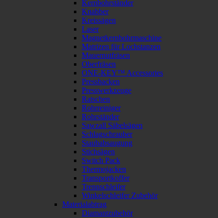
Kernbohrständer
Knabber
Kreissägen
Laser
Magnetkernbohrmaschine
Matrizen für Lochstanzen
Mauernutfräsen
Oberfräsen
ONE-KEY™ Accessories
Pressbacken
Presswerkzeuge
Ratschen
Rohrreiniger
Rohrständer
Sawzall Säbelsägen
Schlagschrauber
Staubabsaugung
Stichsägen
Switch Pack
Thermojacken
Transportkoffer
Trennschleifer
Winkelschleifer Zubehör
Materialabtrag
Diamantzubehör