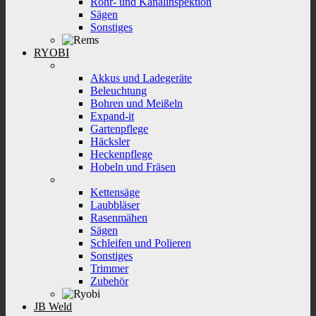
Rohr- und Kanalinspektion
Sägen
Sonstiges
RYOBI
Akkus und Ladegeräte
Beleuchtung
Bohren und Meißeln
Expand-it
Gartenpflege
Häcksler
Heckenpflege
Hobeln und Fräsen
Kettensäge
Laubbläser
Rasenmähen
Sägen
Schleifen und Polieren
Sonstiges
Trimmer
Zubehör
JB Weld