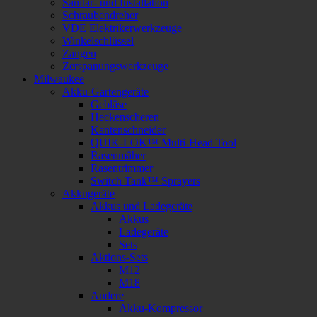
Sanitär- und Installation
Schraubendreher
VDE Elektrikerwerkzeuge
Winkelschlüssel
Zangen
Zerspanungswerkzeuge
Milwaukee
Akku-Gartengeräte
Gebläse
Heckenscheren
Kantenschneider
QUIK-LOK™ Multi-Head Tool
Rasenmäher
Rasentrimmer
Switch Tank™ Sprayers
Akkugeräte
Akkus und Ladegeräte
Akkus
Ladegeräte
Sets
Aktions-Sets
M12
M18
Andere
Akku-Kompressor