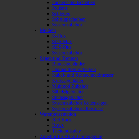
Fächerschleifscheiben
Polierer
Schleifen
Schruppscheiben
Systemzubehör
Meißeln
K-Hex
SDS-Max
SDS-Plus
Systemzubehör
Sägen und Trennen
Bandsägebänder
Diamanttrennscheiben
Kabel- und Rohrschneidmesser
Kreissägeblätter
Multitool Zubehör
Säbelsägeblätter
Stichsägeblätter
Systemzubehör Kettensägen
Systemzubehör Oberfräse
Warenpräsentation
Red Rack
Rows
Thekendisplay
Zubehör für Akku-Gartengeräte