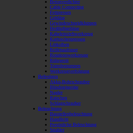
Betonverdichter
Cable Connecting
Fettpressen
Gebläse
Gewindeschneidkluppen
Heißluftgebläse
Kabeleinziehwerkzeug
Kartuschenpressen
Lötkolben
Reifenaufrauer
Rotationswerkzeuge
Rührgerät
Transferpumpen
Werkzeugverfolgung
Befestigen
Akku-Bohrschrauber
Blindnietgeräte
Nagler
Ratschen
Schlagschrauber
Beleuchtung
Baustellenbeleuchtung
Handlicht
Persönliche Beleuchtung
Strahler