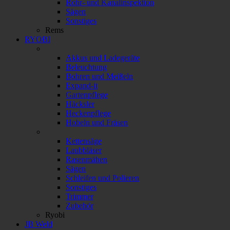
Rohr- und Kanalinspektion
Sägen
Sonstiges
Rems
RYOBI
Akkus und Ladegeräte
Beleuchtung
Bohren und Meißeln
Expand-it
Gartenpflege
Häcksler
Heckenpflege
Hobeln und Fräsen
Kettensäge
Laubbläser
Rasenmähen
Sägen
Schleifen und Polieren
Sonstiges
Trimmer
Zubehör
Ryobi
JB Weld