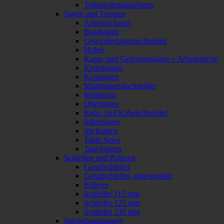
Teilspiralenmaschinen
Sägen und Trennen
Arbeitsscheren
Bandsägen
Gewindestangenschneider
Hobel
Kapp- und Gehrungssägen + Arbeitstische
Kettensägen
Kreissägen
Multimaterialschneider
Multitools
Oberfräsen
Rohr- und Kabelschneider
Säbelsägen
Stichsägen
Table Saws
Tauchsägen
Schleifen und Polieren
Geradschleifer
Geradschleifer, abgewinkelt
Polierer
Schleifer 115 mm
Schleifer 125 mm
Schleifer 230 mm
Staubabsaugungen