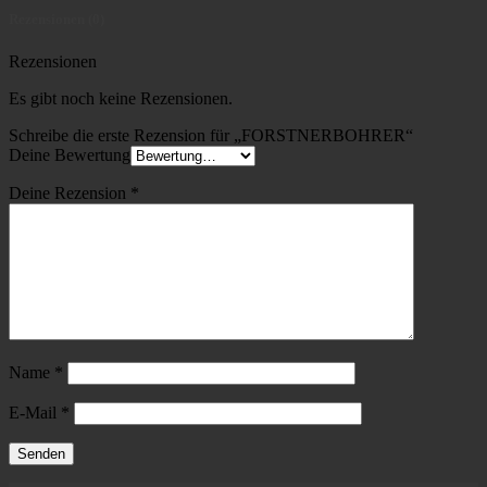
Rezensionen (0)
Rezensionen
Es gibt noch keine Rezensionen.
Schreibe die erste Rezension für „FORSTNERBOHRER“
Deine Bewertung
Deine Rezension
*
Name
*
E-Mail
*