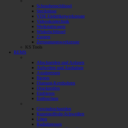
Schraubenschlüssel
Stecknüsse
VDE Elektrikerwerkzeuge
Videoskoptechnik
Werkstattwagen
Winkelschlüssel
Zangen
Zerspanungswerkzeuge
KS Tools
REMS
Abschneiden und Anfasen
Aufweiten und Aushalsen
Axialpressen
Biegen
Diamant-Kernbohren
Druckprüfen
Einfrieren
Entfeuchten
Gewindeschneiden
Kunststoffrohr-Schweißen
Löten
Radialpressen