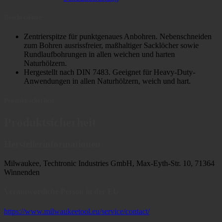
Beschreibung
Zentrierspitze für punktgenaues Anbohren. Nebenschneiden
zum Bohren ausrissfreier, maßhaltiger Sacklöcher sowie
Rundlaufbohrungen in allen weichen und harten
Naturhölzern.
Hergestellt nach DIN 7483. Geeignet für Heavy-Duty-
Anwendungen in allen Naturhölzern, weich und hart.
Produktsicherheit
Produktsicherheit
Herstellerinformationen
Milwaukee, Techtronic Industries GmbH, Max-Eyth-Str. 10, 71364
Winnenden
Verantwortliche Person in der EU
https://www.milwaukeetool.eu/service/contact/