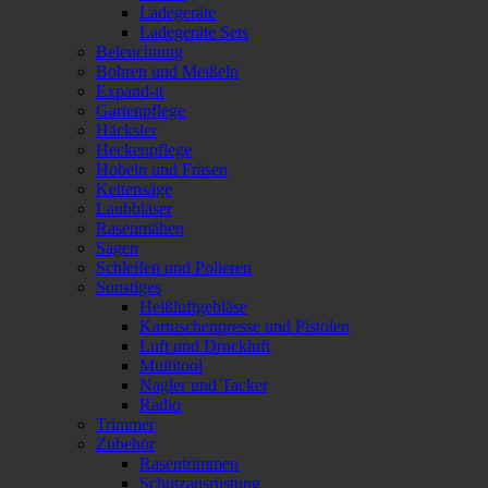
Ladegeräte
Ladegeräte Sets
Beleuchtung
Bohren und Meißeln
Expand-it
Gartenpflege
Häcksler
Heckenpflege
Hobeln und Fräsen
Kettensäge
Laubbläser
Rasenmähen
Sägen
Schleifen und Polieren
Sonstiges
Heißluftgebläse
Kartuschenpresse und Pistolen
Luft und Druckluft
Multitool
Nagler und Tacker
Radio
Trimmer
Zubehör
Rasentrimmen
Schutzausrüstung