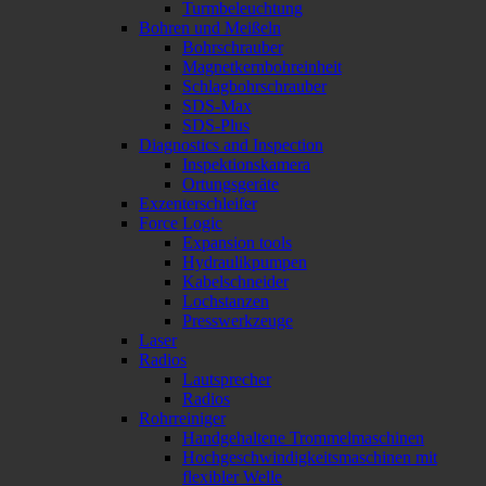
Turmbeleuchtung
Bohren und Meißeln
Bohrschrauber
Magnetkernbohreinheit
Schlagbohrschrauber
SDS-Max
SDS-Plus
Diagnostics and Inspection
Inspektionskamera
Ortungsgeräte
Exzenterschleifer
Force Logic
Expansion tools
Hydraulikpumpen
Kabelschneider
Lochstanzen
Presswerkzeuge
Laser
Radios
Lautsprecher
Radios
Rohrreiniger
Handgehaltene Trommelmaschinen
Hochgeschwindigkeitsmaschinen mit
flexibler Welle