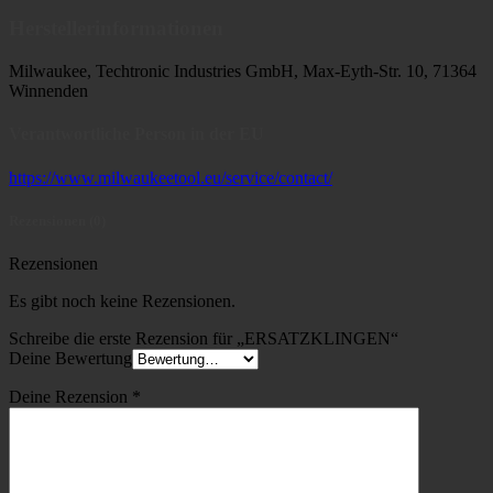
Herstellerinformationen
Milwaukee, Techtronic Industries GmbH, Max-Eyth-Str. 10, 71364
Winnenden
Verantwortliche Person in der EU
https://www.milwaukeetool.eu/service/contact/
Rezensionen (0)
Rezensionen
Es gibt noch keine Rezensionen.
Schreibe die erste Rezension für „ERSATZKLINGEN“
Deine Bewertung
Deine Rezension
*