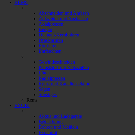
REMS
Abschneiden und Anfasen
Aufweiten und Aushalsen
Axialpressen
Biegen
Diamant-Kernbohren
Druckprüfen
Einfrieren
Entfeuchten
Gewindeschneiden
Kunststoffrohr-Schweißen
Löten
Radialpressen
Rohr- und Kanalinspektion
Sägen
Sonstiges
Rems
RYOBI
Akkus und Ladegeräte
Beleuchtung
Bohren und Meißeln
Expand-it