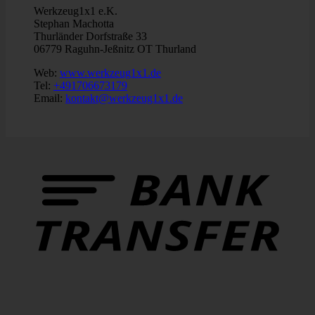
Werkzeug1x1 e.K.
Stephan Machotta
Thurländer Dorfstraße 33
06779 Raguhn-Jeßnitz OT Thurland
Web:
www.werkzeug1x1.de
Tel:
+491706673179
Email:
kontakt@werkzeug1x1.de
B
T
P