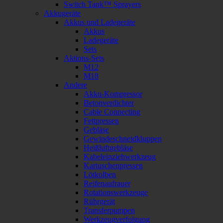
Switch Tank™ Sprayers
Akkugeräte
Akkus und Ladegeräte
Akkus
Ladegeräte
Sets
Aktions-Sets
M12
M18
Andere
Akku-Kompressor
Betonverdichter
Cable Connecting
Fettpressen
Gebläse
Gewindeschneidkluppen
Heißluftgebläse
Kabeleinziehwerkzeug
Kartuschenpressen
Lötkolben
Reifenaufrauer
Rotationswerkzeuge
Rührgerät
Transferpumpen
Werkzeugverfolgung