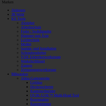
Marken
Aktionen
JB Weld
KS Tools
Abzieher
Arbeitsschutz
Feder / Stoßdämpfer
Hammer und Äxte
Lichttechnik
Meißel
Sanitär- und Installation
Schraubendreher
VDE Elektrikerwerkzeuge
Winkelschlüssel
Zangen
Zerspanungswerkzeuge
Milwaukee
Akku-Gartengeräte
Gebläse
Heckenscheren
Kantenschneider
QUIK-LOK™ Multi-Head Tool
Rasenmäher
Rasentrimmer