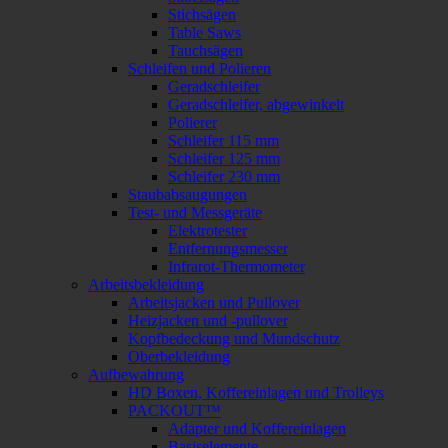
Stichsägen
Table Saws
Tauchsägen
Schleifen und Polieren
Geradschleifer
Geradschleifer, abgewinkelt
Polierer
Schleifer 115 mm
Schleifer 125 mm
Schleifer 230 mm
Staubabsaugungen
Test- und Messgeräte
Elektrotester
Entfernungsmesser
Infrarot-Thermometer
Arbeitsbekleidung
Arbeitsjacken und Pullover
Heizjacken und -pullover
Kopfbedeckung und Mundschutz
Oberbekleidung
Aufbewahrung
HD Boxen, Koffereinlagen und Trolleys
PACKOUT™
Adapter und Koffereinlagen
Basiselemente