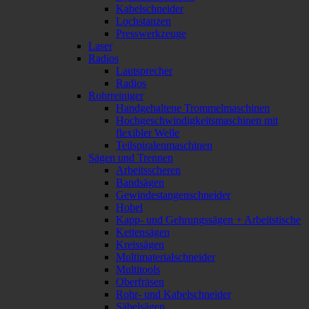
Kabelschneider
Lochstanzen
Presswerkzeuge
Laser
Radios
Lautsprecher
Radios
Rohrreiniger
Handgehaltene Trommelmaschinen
Hochgeschwindigkeitsmaschinen mit
flexibler Welle
Teilspiralenmaschinen
Sägen und Trennen
Arbeitsscheren
Bandsägen
Gewindestangenschneider
Hobel
Kapp- und Gehrungssägen + Arbeitstische
Kettensägen
Kreissägen
Multimaterialschneider
Multitools
Oberfräsen
Rohr- und Kabelschneider
Säbelsägen