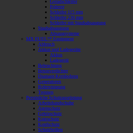
Geradschleifer
Polierer
Schleifer 115 mm
Schleifer 230 mm
Schleifer mit Staubabsaugung
Staubabsaugung
Absaugsysteme
MX FUEL™ Equipment
Abbruch
Akkus und Ladegeräte
Akkus
Ladegerät
Beleuchtung
Betonverdichter
Diamant-Kernbohren
Generatoren
Rohrreinigung
Trennen
Persönliche Schutzausrüstung
Arbeitshandschuhe
Atemschutz
Gehörschutz
Knieschutz
Kopfschutz
Schutzbrillen