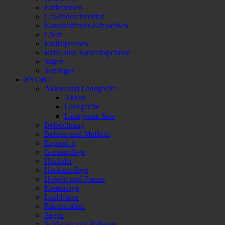
Entfeuchten
Gewindeschneiden
Kunststoffrohr-Schweißen
Löten
Radialpressen
Rohr- und Kanalinspektion
Sägen
Sonstiges
RYOBI
Akkus und Ladegeräte
Akkus
Ladegeräte
Ladegeräte Sets
Beleuchtung
Bohren und Meißeln
Expand-it
Gartenpflege
Häcksler
Heckenpflege
Hobeln und Fräsen
Kettensäge
Laubbläser
Rasenmähen
Sägen
Schleifen und Polieren