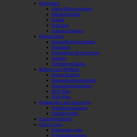
Befestigen
Akku-Bohrschrauber
Blindnietgeräte
Nagler
Ratschen
Schlagschrauber
Beleuchtung
Baustellenbeleuchtung
Handlicht
Persönliche Beleuchtung
Strahler
Turmbeleuchtung
Bohren und Meißeln
Bohrschrauber
Magnetkernbohreinheit
Schlagbohrschrauber
SDS-Max
SDS-Plus
Diagnostics and Inspection
Inspektionskamera
Ortungsgeräte
Exzenterschleifer
Force Logic
Expansion tools
Hydraulikpumpen