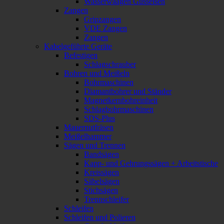
Wasserwaagen Gusseisen
Zangen
Gripzangen
VDE Zangen
Zangen
Kabelgeführte Geräte
Befestigen
Schlagschrauber
Bohren und Meißeln
Bohrmaschinen
Diamantbohrer und Ständer
Magnetkernbohreinheit
Schlagbohrmaschinen
SDS-Plus
Mauernutfräsen
Meißelhammer
Sägen und Trennen
Bandsägen
Kapp- und Gehrungssägen + Arbeitstische
Kreissägen
Säbelsägen
Stichsägen
Trennschleifer
Schleifen
Schleifen und Polieren