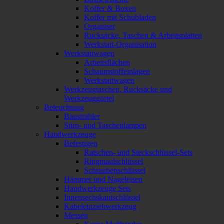
Koffer & Boxen
Koffer mit Schubladen
Organiser
Rucksäcke, Taschen & Arbeitsplatten
Werkstatt-Organisation
Werkstattwagen
Arbeitsflächen
Schaumstoffeinlagen
Werkstattwagen
Werkzeugtaschen, Rucksäcke und
Werkzeuggürtel
Beleuchtung
Baustrahler
Stirn- und Taschenlampen
Handwerkzeuge
Befestigen
Ratschen- und Steckschlüssel-Sets
Ringmaulschlüssel
Schraubenschlüssel
Hämmer und Nageleisen
Handwerkzeuge Sets
Innensechskantschlüssel
Kabeleinziehwerkzeug
Messen