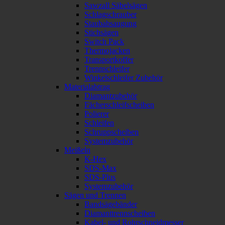
Sawzall Säbelsägen
Schlagschrauber
Staubabsaugung
Stichsägen
Switch Pack
Thermojacken
Transportkoffer
Trennschleifer
Winkelschleifer Zubehör
Materialabtrag
Diamantzubehör
Fächerschleifscheiben
Polierer
Schleifen
Schruppscheiben
Systemzubehör
Meißeln
K-Hex
SDS-Max
SDS-Plus
Systemzubehör
Sägen und Trennen
Bandsägebänder
Diamanttrennscheiben
Kabel- und Rohrschneidmesser