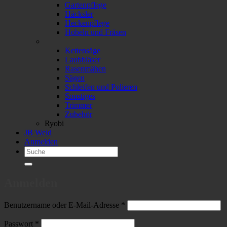
Gartenpflege
Häcksler
Heckenpflege
Hobeln und Fräsen
Kettensäge
Laubbläser
Rasenmähen
Sägen
Schleifen und Polieren
Sonstiges
Trimmer
Zubehör
Ryobi
JB Weld
Anmelden
Suchen
nach:
Anmelden
Erforderlich
Benutzername oder E-Mail-Adresse
*
Erforderlich
Passwort
*