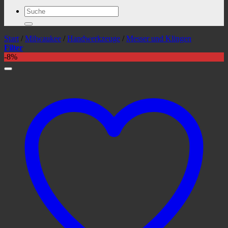
Suchen
nach:
Start
/
Milwaukee
/
Handwerkzeuge
/
Messer und Klingen
Filter
-8%