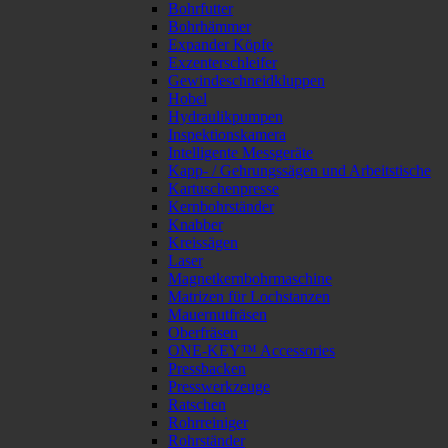
Bohrfutter
Bohrhämmer
Expander Köpfe
Exzenterschleifer
Gewindeschneidkluppen
Hobel
Hydraulikpumpen
Inspektionskamera
Intelligente Messgeräte
Kapp- / Gehrungssägen und Arbeitstische
Kartuschenpresse
Kernbohrständer
Knabber
Kreissägen
Laser
Magnetkernbohrmaschine
Matrizen für Lochstanzen
Mauernutfräsen
Oberfräsen
ONE-KEY™ Accessories
Pressbacken
Presswerkzeuge
Ratschen
Rohrreiniger
Rohrständer