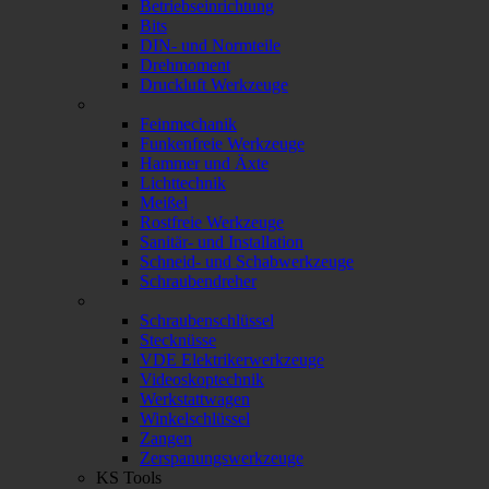
Betriebseinrichtung
Bits
DIN- und Normteile
Drehmoment
Druckluft Werkzeuge
Feinmechanik
Funkenfreie Werkzeuge
Hammer und Äxte
Lichttechnik
Meißel
Rostfreie Werkzeuge
Sanitär- und Installation
Schneid- und Schabwerkzeuge
Schraubendreher
Schraubenschlüssel
Stecknüsse
VDE Elektrikerwerkzeuge
Videoskoptechnik
Werkstattwagen
Winkelschlüssel
Zangen
Zerspanungswerkzeuge
KS Tools