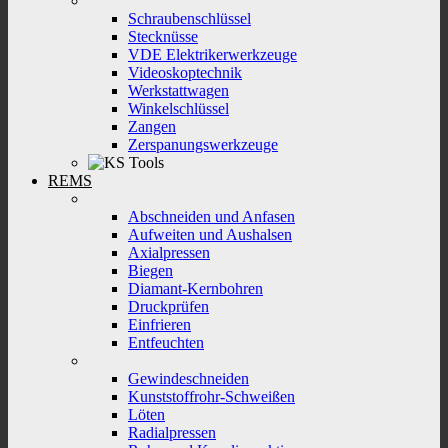
Schraubenschlüssel
Stecknüsse
VDE Elektrikerwerkzeuge
Videoskoptechnik
Werkstattwagen
Winkelschlüssel
Zangen
Zerspanungswerkzeuge
REMS
Abschneiden und Anfasen
Aufweiten und Aushalsen
Axialpressen
Biegen
Diamant-Kernbohren
Druckprüfen
Einfrieren
Entfeuchten
Gewindeschneiden
Kunststoffrohr-Schweißen
Löten
Radialpressen