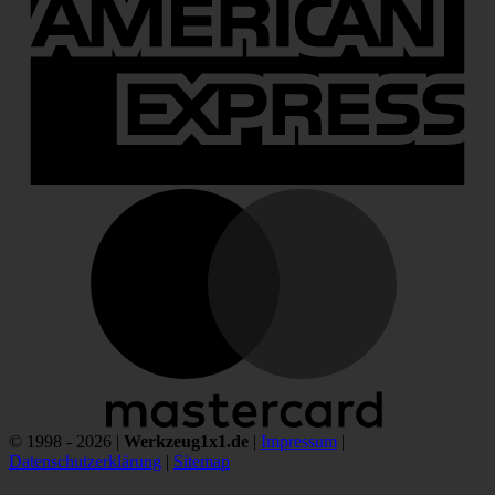
M
© 1998 - 2026 |
Werkzeug1x1.de
|
Impressum
|
Datenschutzerklärung
|
Sitemap