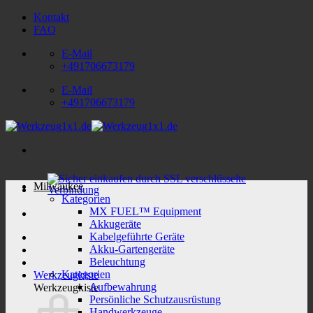
Zum
Kontakt
Inhalt
FAQ
springen
E-Mail
+491706673179
E-Mail
+491706673179
Milwaukee
Kategorien
MX FUEL™ Equipment
Akkugeräte
Kabelgeführte Geräte
Akku-Gartengeräte
Beleuchtung
Kategorien
Werkzeugkiste
Aufbewahrung
Werkzeugkiste
Persönliche Schutzausrüstung
Handwerkzeuge