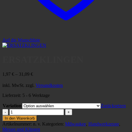
Auf die Wunschliste
ERSATZKLINGEN
1,97
€
–
31,09
€
inkl. MwSt.
zzgl.
Versandkosten
Lieferzeit:
5 - 6 Werktage
Variation
Zurücksetzen
ERSATZKLINGEN
Menge
In den Warenkorb
Artikelnummer:
n. v.
Kategorien:
Milwaukee
,
Handwerkzeuge
,
Messer und Klingen