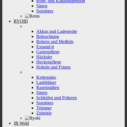
Rohr- und Kanalinspektion
Sägen
Sonstiges
RYOBI
Akkus und Ladegeräte
Beleuchtung
Bohren und Meißeln
Expand-it
Gartenpflege
Häcksler
Heckenpflege
Hobeln und Fräsen
Kettensäge
Laubbläser
Rasenmähen
Sägen
Schleifen und Polieren
Sonstiges
Trimmer
Zubehör
JB Weld