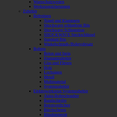
Warnschutzwesten
Werkzeugsicherungen
Zubehör
Befestigen
Nägel und Klammern
Shockwave schlagfeste Bits
Shockwave Schlagnüsse
SHOCKWAVE Steckschlüssel
Standard Bits
Winkelschraub-/Bohrvohrsatz
Bohren
Beton und Stein
Diamantzubehör
Glas und Fliesen
Holz
Lochsägen
Metall
Multimaterial
Systemzubehör
Elektrowerkzeug Systemzubehör
Akku-Bohrschrauber
Bandschleifer
Betonverdichter
Blechscheren
Blindnietgerät