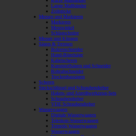
Kurze Maßbänder
Lange Maßbänder
Zollstöcke
Messen und Markieren
Markieren
Messwinkel
Schlagschnüre
Messer und Klingen
Sägen & Trennen
Bolzenschneider
Hand-Bügelsäge
Kabelscheren
Kunststoffsägen und Schneider
Rohrabschneider
Trockenbausägen
Scheren
Steckschlüssel und Schraubendreher
Haken- und Anreißwerkzeug-Sets
Schraubendreher
VDE Schraubendreher
Wasserwaagen
Digitale Wasserwaagen
Teleskop-Wasserwaagen
Torpedo Wasserwaagen
Wasserwaagen