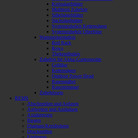
Kreissägeblätter
Multitool Zubehör
Säbelsägeblätter
Stichsägeblätter
Systemzubehör Kettensägen
Systemzubehör Oberfräse
Warenpräsentation
Red Rack
Rows
Thekendisplay
Zubehör für Akku-Gartengeräte
Gebläse
Kettensägen
Outdoor Power Head
Rasenmäher
Rasentrimmer
Zubehörsets
REMS
Abschneiden und Anfasen
Aufweiten und Aushalsen
Axialpressen
Biegen
Diamant-Kernbohren
Druckprüfen
Einfrieren