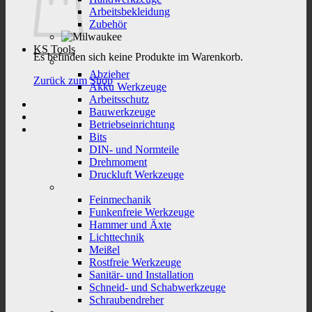
Arbeitsbekleidung
Zubehör
KS Tools
Es befinden sich keine Produkte im Warenkorb.
Abzieher
Zurück zum Shop
Akku Werkzeuge
Arbeitsschutz
Bauwerkzeuge
Betriebseinrichtung
Bits
DIN- und Normteile
Drehmoment
Druckluft Werkzeuge
Feinmechanik
Funkenfreie Werkzeuge
Hammer und Äxte
Lichttechnik
Meißel
Rostfreie Werkzeuge
Sanitär- und Installation
Schneid- und Schabwerkzeuge
Schraubendreher