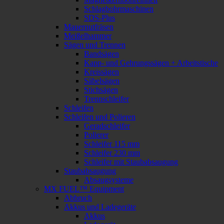
Schlagbohrmaschinen
SDS-Plus
Mauernutfräsen
Meißelhammer
Sägen und Trennen
Bandsägen
Kapp- und Gehrungssägen + Arbeitstische
Kreissägen
Säbelsägen
Stichsägen
Trennschleifer
Schleifen
Schleifen und Polieren
Geradschleifer
Polierer
Schleifer 115 mm
Schleifer 230 mm
Schleifer mit Staubabsaugung
Staubabsaugung
Absaugsysteme
MX FUEL™ Equipment
Abbruch
Akkus und Ladegeräte
Akkus