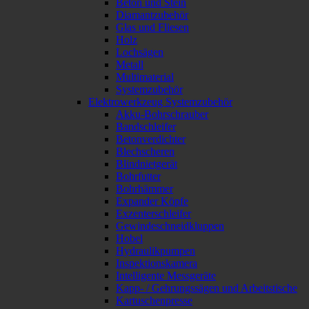
Beton und Stein
Diamantzubehör
Glas und Fliesen
Holz
Lochsägen
Metall
Multimaterial
Systemzubehör
Elektrowerkzeug Systemzubehör
Akku-Bohrschrauber
Bandschleifer
Betonverdichter
Blechscheren
Blindnietgerät
Bohrfutter
Bohrhämmer
Expander Köpfe
Exzenterschleifer
Gewindeschneidkluppen
Hobel
Hydraulikpumpen
Inspektionskamera
Intelligente Messgeräte
Kapp- / Gehrungssägen und Arbeitstische
Kartuschenpresse