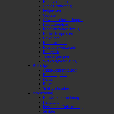
Betonverdichter
Cable Connecting
Fettpressen
Gebläse
Gewindeschneidkluppen
Heißluftgebläse
Kabeleinziehwerkzeug
Kartuschenpressen
Lötkolben
Reifenaufrauer
Rotationswerkzeuge
Rührgerät
Transferpumpen
Werkzeugverfolgung
Befestigen
Akku-Bohrschrauber
Blindnietgeräte
Nagler
Ratschen
Schlagschrauber
Beleuchtung
Baustellenbeleuchtung
Handlicht
Persönliche Beleuchtung
Strahler