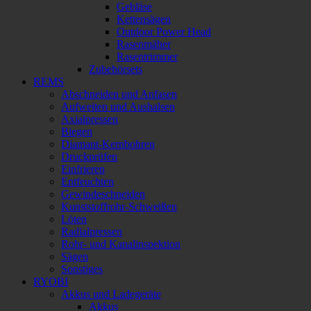
Gebläse
Kettensägen
Outdoor Power Head
Rasenmäher
Rasentrimmer
Zubehörsets
REMS
Abschneiden und Anfasen
Aufweiten und Aushalsen
Axialpressen
Biegen
Diamant-Kernbohren
Druckprüfen
Einfrieren
Entfeuchten
Gewindeschneiden
Kunststoffrohr-Schweißen
Löten
Radialpressen
Rohr- und Kanalinspektion
Sägen
Sonstiges
RYOBI
Akkus und Ladegeräte
Akkus