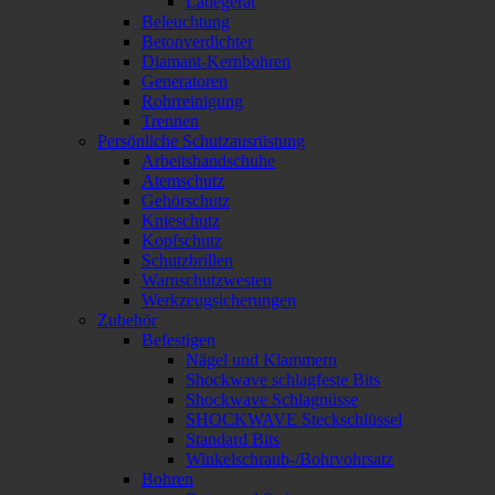
Ladegerät
Beleuchtung
Betonverdichter
Diamant-Kernbohren
Generatoren
Rohrreinigung
Trennen
Persönliche Schutzausrüstung
Arbeitshandschuhe
Atemschutz
Gehörschutz
Knieschutz
Kopfschutz
Schutzbrillen
Warnschutzwesten
Werkzeugsicherungen
Zubehör
Befestigen
Nägel und Klammern
Shockwave schlagfeste Bits
Shockwave Schlagnüsse
SHOCKWAVE Steckschlüssel
Standard Bits
Winkelschraub-/Bohrvohrsatz
Bohren