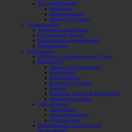
Test- und Messgeräte
Elektrotester
Entfernungsmesser
Infrarot-Thermometer
Arbeitsbekleidung
Arbeitsjacken und Pullover
Heizjacken und -pullover
Kopfbedeckung und Mundschutz
Oberbekleidung
Aufbewahrung
HD Boxen, Koffereinlagen und Trolleys
PACKOUT™
Adapter und Koffereinlagen
Basiselemente
Koffer & Boxen
Koffer mit Schubladen
Organiser
Rucksäcke, Taschen & Arbeitsplatten
Werkstatt-Organisation
Werkstattwagen
Arbeitsflächen
Schaumstoffeinlagen
Werkstattwagen
Werkzeugtaschen, Rucksäcke und
Werkzeuggürtel