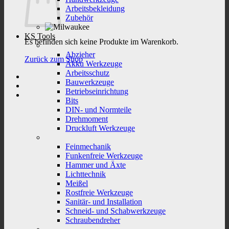
Arbeitsbekleidung
Zubehör
KS Tools
Es befinden sich keine Produkte im Warenkorb.
Abzieher
Zurück zum Shop
Akku Werkzeuge
Arbeitsschutz
Bauwerkzeuge
Betriebseinrichtung
Bits
DIN- und Normteile
Drehmoment
Druckluft Werkzeuge
Feinmechanik
Funkenfreie Werkzeuge
Hammer und Äxte
Lichttechnik
Meißel
Rostfreie Werkzeuge
Sanitär- und Installation
Schneid- und Schabwerkzeuge
Schraubendreher