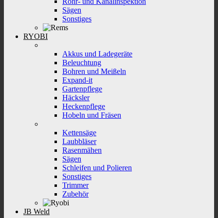
Rohr- und Kanalinspektion
Sägen
Sonstiges
RYOBI
Akkus und Ladegeräte
Beleuchtung
Bohren und Meißeln
Expand-it
Gartenpflege
Häcksler
Heckenpflege
Hobeln und Fräsen
Kettensäge
Laubbläser
Rasenmähen
Sägen
Schleifen und Polieren
Sonstiges
Trimmer
Zubehör
JB Weld