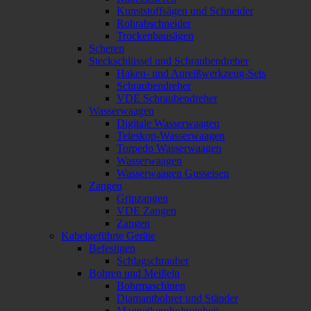
Kunststoffsägen und Schneider
Rohrabschneider
Trockenbausägen
Scheren
Steckschlüssel und Schraubendreher
Haken- und Anreißwerkzeug-Sets
Schraubendreher
VDE Schraubendreher
Wasserwaagen
Digitale Wasserwaagen
Teleskop-Wasserwaagen
Torpedo Wasserwaagen
Wasserwaagen
Wasserwaagen Gusseisen
Zangen
Gripzangen
VDE Zangen
Zangen
Kabelgeführte Geräte
Befestigen
Schlagschrauber
Bohren und Meißeln
Bohrmaschinen
Diamantbohrer und Ständer
Magnetkernbohreinheit