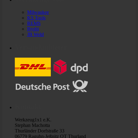
Milwaukee
KS Tools
REMS
Ryobi
JB Weld
Versandanbieter
Kontakt
Werkzeug1x1 e.K.
Stephan Machotta
Thurländer Dorfstraße 33
06779 Raguhn-Jeßnitz OT Thurland