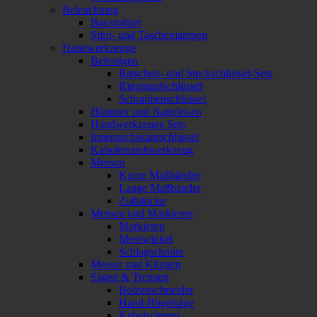
Beleuchtung
Baustrahler
Stirn- und Taschenlampen
Handwerkzeuge
Befestigen
Ratschen- und Steckschlüssel-Sets
Ringmaulschlüssel
Schraubenschlüssel
Hämmer und Nageleisen
Handwerkzeuge Sets
Innensechskantschlüssel
Kabeleinziehwerkzeug
Messen
Kurze Maßbänder
Lange Maßbänder
Zollstöcke
Messen und Markieren
Markieren
Messwinkel
Schlagschnüre
Messer und Klingen
Sägen & Trennen
Bolzenschneider
Hand-Bügelsäge
Kabelscheren