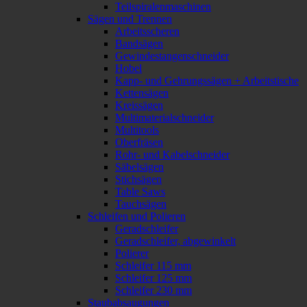
Teilspiralenmaschinen
Sägen und Trennen
Arbeitsscheren
Bandsägen
Gewindestangenschneider
Hobel
Kapp- und Gehrungssägen + Arbeitstische
Kettensägen
Kreissägen
Multimaterialschneider
Multitools
Oberfräsen
Rohr- und Kabelschneider
Säbelsägen
Stichsägen
Table Saws
Tauchsägen
Schleifen und Polieren
Geradschleifer
Geradschleifer, abgewinkelt
Polierer
Schleifer 115 mm
Schleifer 125 mm
Schleifer 230 mm
Staubabsaugungen