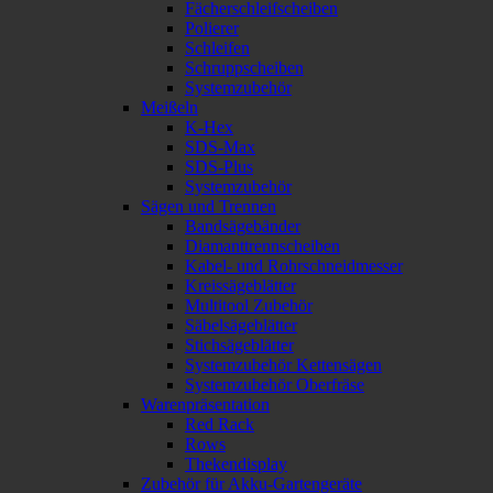
Fächerschleifscheiben
Polierer
Schleifen
Schruppscheiben
Systemzubehör
Meißeln
K-Hex
SDS-Max
SDS-Plus
Systemzubehör
Sägen und Trennen
Bandsägebänder
Diamanttrennscheiben
Kabel- und Rohrschneidmesser
Kreissägeblätter
Multitool Zubehör
Säbelsägeblätter
Stichsägeblätter
Systemzubehör Kettensägen
Systemzubehör Oberfräse
Warenpräsentation
Red Rack
Rows
Thekendisplay
Zubehör für Akku-Gartengeräte