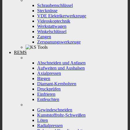
Schraubenschlüssel
Stecknüsse
VDE Elektrikerwerkzeuge
Videoskoptechnik
Werkstattwagen
Winkelschlüssel
Zangen
Zerspanungswerkzeuge
REMS
Abschneiden und Anfasen
Aufweiten und Aushalsen
Axialpressen
Biegen
Diamant-Kernbohren
Druckprüfen
Einfrieren
Entfeuchten
Gewindeschneiden
Kunststoffrohr-Schweißen
Löten
Radialpressen