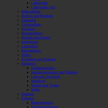
Ladegeräte
Ladegeräte Sets
Beleuchtung
Bohren und Meißeln
Expand-it
Gartenpflege
Häcksler
Heckenpflege
Hobeln und Fräsen
Kettensäge
Laubbläser
Rasenmähen
Sägen
Schleifen und Polieren
Sonstiges
Heißluftgebläse
Kartuschenpresse und Pistolen
Luft und Druckluft
Multitool
Nagler und Tacker
Radio
Trimmer
Zubehör
Rasentrimmen
Schutzausrüstung