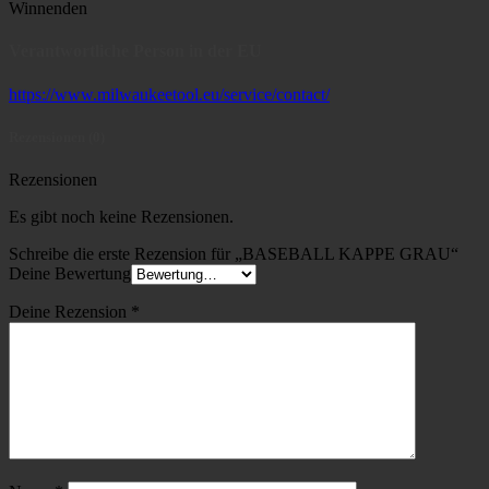
Winnenden
Verantwortliche Person in der EU
https://www.milwaukeetool.eu/service/contact/
Rezensionen (0)
Rezensionen
Es gibt noch keine Rezensionen.
Schreibe die erste Rezension für „BASEBALL KAPPE GRAU“
Deine Bewertung
Deine Rezension
*