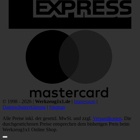
M
© 1998 - 2026 |
Werkzeug1x1.de
|
Impressum
|
Datenschutzerklärung
|
Sitemap
Alle Preise inkl. der gesetzl. MwSt. und zzgl.
Versandkosten
. Die
durchgestrichenen Preise entsprechen dem bisherigen Preis beim
Werkzeug1x1 Online Shop.