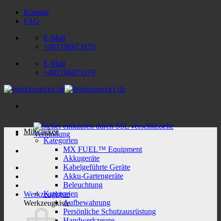
Zum
Kontakt
Inhalt
FAQ
springen
E-Mail
+491706673179
E-Mail
+491706673179
Milwaukee
Kategorien
MX FUEL™ Equipment
Akkugeräte
Kabelgeführte Geräte
Akku-Gartengeräte
Beleuchtung
Kategorien
Werkzeugkiste
Aufbewahrung
Werkzeugkiste
Persönliche Schutzausrüstung
Handwerkzeuge