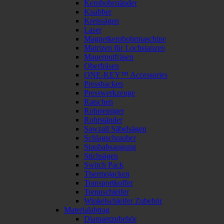
Kernbohrständer
Knabber
Kreissägen
Laser
Magnetkernbohrmaschine
Matrizen für Lochstanzen
Mauernutfräsen
Oberfräsen
ONE-KEY™ Accessories
Pressbacken
Presswerkzeuge
Ratschen
Rohrreiniger
Rohrständer
Sawzall Säbelsägen
Schlagschrauber
Staubabsaugung
Stichsägen
Switch Pack
Thermojacken
Transportkoffer
Trennschleifer
Winkelschleifer Zubehör
Materialabtrag
Diamantzubehör