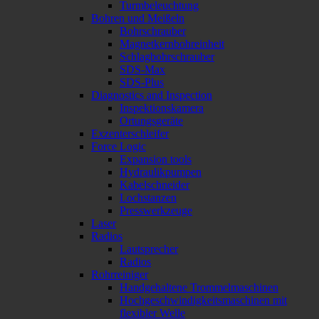
Turmbeleuchtung
Bohren und Meißeln
Bohrschrauber
Magnetkernbohreinheit
Schlagbohrschrauber
SDS-Max
SDS-Plus
Diagnostics and Inspection
Inspektionskamera
Ortungsgeräte
Exzenterschleifer
Force Logic
Expansion tools
Hydraulikpumpen
Kabelschneider
Lochstanzen
Presswerkzeuge
Laser
Radios
Lautsprecher
Radios
Rohrreiniger
Handgehaltene Trommelmaschinen
Hochgeschwindigkeitsmaschinen mit
flexibler Welle