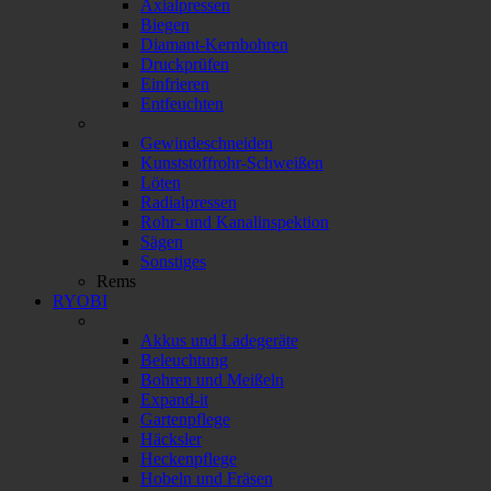
Axialpressen
Biegen
Diamant-Kernbohren
Druckprüfen
Einfrieren
Entfeuchten
Gewindeschneiden
Kunststoffrohr-Schweißen
Löten
Radialpressen
Rohr- und Kanalinspektion
Sägen
Sonstiges
Rems
RYOBI
Akkus und Ladegeräte
Beleuchtung
Bohren und Meißeln
Expand-it
Gartenpflege
Häcksler
Heckenpflege
Hobeln und Fräsen