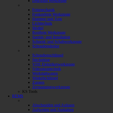
Druckluft Werkzeuge
Feinmechanik
Funkenfreie Werkzeuge
Hammer und Äxte
Lichttechnik
Meißel
Rostfreie Werkzeuge
Sanitär- und Installation
Schneid- und Schabwerkzeuge
Schraubendreher
Schraubenschlüssel
Stecknüsse
VDE Elektrikerwerkzeuge
Videoskoptechnik
Werkstattwagen
Winkelschlüssel
Zangen
Zerspanungswerkzeuge
KS Tools
REMS
Abschneiden und Anfasen
Aufweiten und Aushalsen