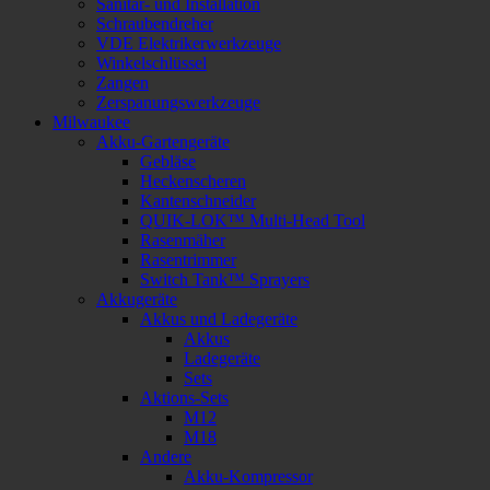
Sanitär- und Installation
Schraubendreher
VDE Elektrikerwerkzeuge
Winkelschlüssel
Zangen
Zerspanungswerkzeuge
Milwaukee
Akku-Gartengeräte
Gebläse
Heckenscheren
Kantenschneider
QUIK-LOK™ Multi-Head Tool
Rasenmäher
Rasentrimmer
Switch Tank™ Sprayers
Akkugeräte
Akkus und Ladegeräte
Akkus
Ladegeräte
Sets
Aktions-Sets
M12
M18
Andere
Akku-Kompressor