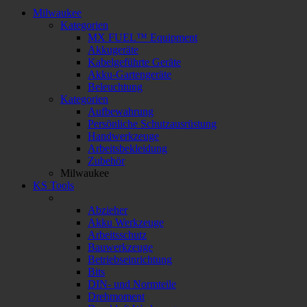
Milwaukee
Kategorien
MX FUEL™ Equipment
Akkugeräte
Kabelgeführte Geräte
Akku-Gartengeräte
Beleuchtung
Kategorien
Aufbewahrung
Persönliche Schutzausrüstung
Handwerkzeuge
Arbeitsbekleidung
Zubehör
Milwaukee
KS Tools
Abzieher
Akku Werkzeuge
Arbeitsschutz
Bauwerkzeuge
Betriebseinrichtung
Bits
DIN- und Normteile
Drehmoment