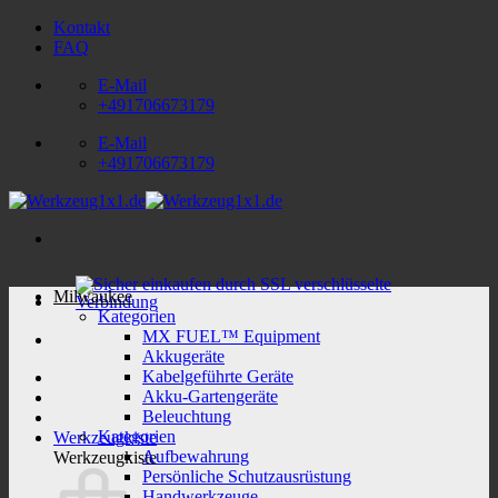
Zum
Kontakt
Inhalt
FAQ
springen
E-Mail
+491706673179
E-Mail
+491706673179
Milwaukee
Kategorien
MX FUEL™ Equipment
Akkugeräte
Kabelgeführte Geräte
Akku-Gartengeräte
Beleuchtung
Kategorien
Werkzeugkiste
Aufbewahrung
Werkzeugkiste
Persönliche Schutzausrüstung
Handwerkzeuge