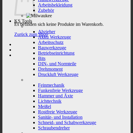
Arbeitsbekleidung
Zubehör
KS Tools
Es befinden sich keine Produkte im Warenkorb.
Abzieher
Zurück zum Shop
Akku Werkzeuge
Arbeitsschutz
Bauwerkzeuge
Betriebseinrichtung
Bits
DIN- und Normteile
Drehmoment
Druckluft Werkzeuge
Feinmechanik
Funkenfreie Werkzeuge
Hammer und Äxte
Lichttechnik
Meißel
Rostfreie Werkzeuge
Sanitär- und Installation
Schneid- und Schabwerkzeuge
Schraubendreher