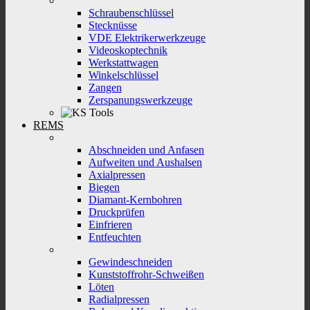
Schraubenschlüssel
Stecknüsse
VDE Elektrikerwerkzeuge
Videoskoptechnik
Werkstattwagen
Winkelschlüssel
Zangen
Zerspanungswerkzeuge
REMS
Abschneiden und Anfasen
Aufweiten und Aushalsen
Axialpressen
Biegen
Diamant-Kernbohren
Druckprüfen
Einfrieren
Entfeuchten
Gewindeschneiden
Kunststoffrohr-Schweißen
Löten
Radialpressen