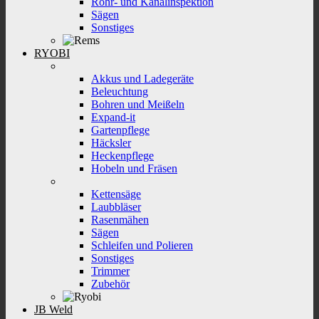
Rohr- und Kanalinspektion
Sägen
Sonstiges
RYOBI
Akkus und Ladegeräte
Beleuchtung
Bohren und Meißeln
Expand-it
Gartenpflege
Häcksler
Heckenpflege
Hobeln und Fräsen
Kettensäge
Laubbläser
Rasenmähen
Sägen
Schleifen und Polieren
Sonstiges
Trimmer
Zubehör
JB Weld