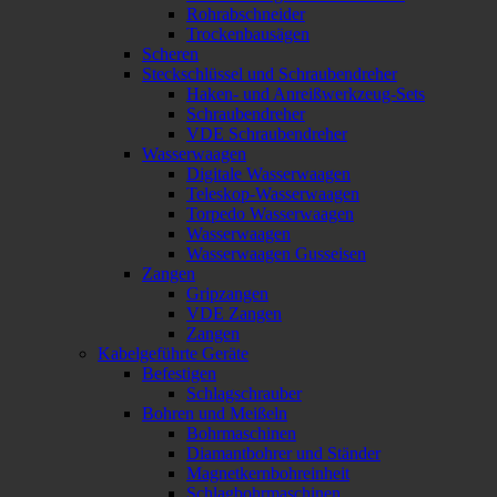
Rohrabschneider
Trockenbausägen
Scheren
Steckschlüssel und Schraubendreher
Haken- und Anreißwerkzeug-Sets
Schraubendreher
VDE Schraubendreher
Wasserwaagen
Digitale Wasserwaagen
Teleskop-Wasserwaagen
Torpedo Wasserwaagen
Wasserwaagen
Wasserwaagen Gusseisen
Zangen
Gripzangen
VDE Zangen
Zangen
Kabelgeführte Geräte
Befestigen
Schlagschrauber
Bohren und Meißeln
Bohrmaschinen
Diamantbohrer und Ständer
Magnetkernbohreinheit
Schlagbohrmaschinen