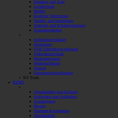
Hammer und Äxte
Lichttechnik
Meißel
Rostfreie Werkzeuge
Sanitär- und Installation
Schneid- und Schabwerkzeuge
Schraubendreher
Schraubenschlüssel
Stecknüsse
VDE Elektrikerwerkzeuge
Videoskoptechnik
Werkstattwagen
Winkelschlüssel
Zangen
Zerspanungswerkzeuge
KS Tools
REMS
Abschneiden und Anfasen
Aufweiten und Aushalsen
Axialpressen
Biegen
Diamant-Kernbohren
Druckprüfen