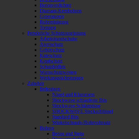
Betonverdichter
Diamant-Kernbohren
Generatoren
Rohrreinigung
Trennen
Persönliche Schutzausrüstung
Arbeitshandschuhe
Atemschutz
Gehörschutz
Knieschutz
Kopfschutz
Schutzbrillen
Warnschutzwesten
Werkzeugsicherungen
Zubehör
Befestigen
Nägel und Klammern
Shockwave schlagfeste Bits
Shockwave Schlagnüsse
SHOCKWAVE Steckschlüssel
Standard Bits
Winkelschraub-/Bohrvohrsatz
Bohren
Beton und Stein