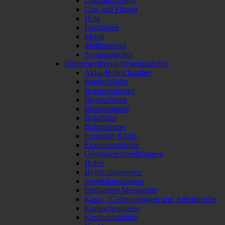
Diamantzubehör
Glas und Fliesen
Holz
Lochsägen
Metall
Multimaterial
Systemzubehör
Elektrowerkzeug Systemzubehör
Akku-Bohrschrauber
Bandschleifer
Betonverdichter
Blechscheren
Blindnietgerät
Bohrfutter
Bohrhämmer
Expander Köpfe
Exzenterschleifer
Gewindeschneidkluppen
Hobel
Hydraulikpumpen
Inspektionskamera
Intelligente Messgeräte
Kapp- / Gehrungssägen und Arbeitstische
Kartuschenpresse
Kernbohrständer