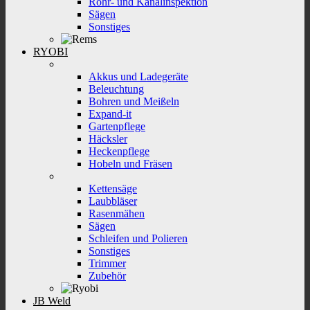
Rohr- und Kanalinspektion
Sägen
Sonstiges
RYOBI
Akkus und Ladegeräte
Beleuchtung
Bohren und Meißeln
Expand-it
Gartenpflege
Häcksler
Heckenpflege
Hobeln und Fräsen
Kettensäge
Laubbläser
Rasenmähen
Sägen
Schleifen und Polieren
Sonstiges
Trimmer
Zubehör
JB Weld