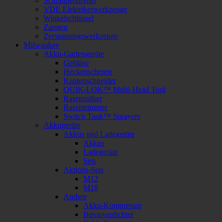
Schraubendreher
VDE Elektrikerwerkzeuge
Winkelschlüssel
Zangen
Zerspanungswerkzeuge
Milwaukee
Akku-Gartengeräte
Gebläse
Heckenscheren
Kantenschneider
QUIK-LOK™ Multi-Head Tool
Rasenmäher
Rasentrimmer
Switch Tank™ Sprayers
Akkugeräte
Akkus und Ladegeräte
Akkus
Ladegeräte
Sets
Aktions-Sets
M12
M18
Andere
Akku-Kompressor
Betonverdichter