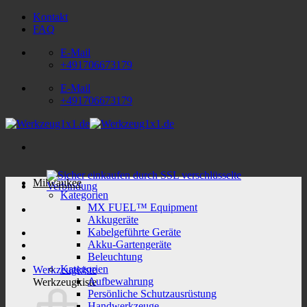
Zum
Kontakt
Inhalt
FAQ
springen
E-Mail
+491706673179
E-Mail
+491706673179
Milwaukee
Kategorien
MX FUEL™ Equipment
Akkugeräte
Kabelgeführte Geräte
Akku-Gartengeräte
Beleuchtung
Kategorien
Werkzeugkiste
Aufbewahrung
Werkzeugkiste
Persönliche Schutzausrüstung
Handwerkzeuge