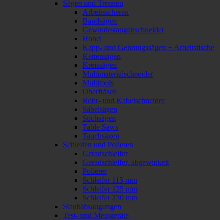
Sägen und Trennen
Arbeitsscheren
Bandsägen
Gewindestangenschneider
Hobel
Kapp- und Gehrungssägen + Arbeitstische
Kettensägen
Kreissägen
Multimaterialschneider
Multitools
Oberfräsen
Rohr- und Kabelschneider
Säbelsägen
Stichsägen
Table Saws
Tauchsägen
Schleifen und Polieren
Geradschleifer
Geradschleifer, abgewinkelt
Polierer
Schleifer 115 mm
Schleifer 125 mm
Schleifer 230 mm
Staubabsaugungen
Test- und Messgeräte