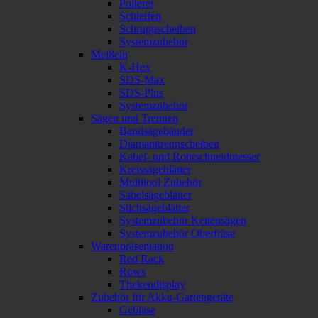
Polierer
Schleifen
Schruppscheiben
Systemzubehör
Meißeln
K-Hex
SDS-Max
SDS-Plus
Systemzubehör
Sägen und Trennen
Bandsägebänder
Diamanttrennscheiben
Kabel- und Rohrschneidmesser
Kreissägeblätter
Multitool Zubehör
Säbelsägeblätter
Stichsägeblätter
Systemzubehör Kettensägen
Systemzubehör Oberfräse
Warenpräsentation
Red Rack
Rows
Thekendisplay
Zubehör für Akku-Gartengeräte
Gebläse