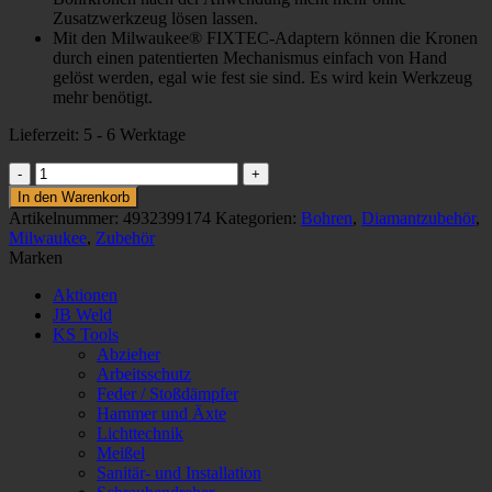
Zusatzwerkzeug lösen lassen.
Mit den Milwaukee® FIXTEC-Adaptern können die Kronen
durch einen patentierten Mechanismus einfach von Hand
gelöst werden, egal wie fest sie sind. Es wird kein Werkzeug
mehr benötigt.
Lieferzeit:
5 - 6 Werktage
ADAPTER
FIXTEC
In den Warenkorb
AUF
Artikelnummer:
4932399174
Kategorien:
Bohren
,
Diamantzubehör
,
M18XM16
Milwaukee
,
Zubehör
Menge
Marken
Aktionen
JB Weld
KS Tools
Abzieher
Arbeitsschutz
Feder / Stoßdämpfer
Hammer und Äxte
Lichttechnik
Meißel
Sanitär- und Installation