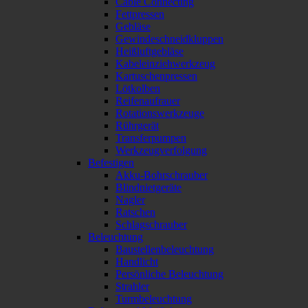
Cable Connecting
Fettpressen
Gebläse
Gewindeschneidkluppen
Heißluftgebläse
Kabeleinziehwerkzeug
Kartuschenpressen
Lötkolben
Reifenaufrauer
Rotationswerkzeuge
Rührgerät
Transferpumpen
Werkzeugverfolgung
Befestigen
Akku-Bohrschrauber
Blindnietgeräte
Nagler
Ratschen
Schlagschrauber
Beleuchtung
Baustellenbeleuchtung
Handlicht
Persönliche Beleuchtung
Strahler
Turmbeleuchtung