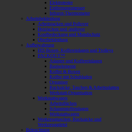
Elektrotester
Entfernungsmesser
Infrarot-Thermometer
Arbeitsbekleidung
Arbeitsjacken und Pullover
Heizjacken und -pullover
Kopfbedeckung und Mundschutz
Oberbekleidung
Aufbewahrung
HD Boxen, Koffereinlagen und Trolleys
PACKOUT™
Adapter und Koffereinlagen
Basiselemente
Koffer & Boxen
Koffer mit Schubladen
Organiser
Rucksäcke, Taschen & Arbeitsplatten
Werkstatt-Organisation
Werkstattwagen
Arbeitsflächen
Schaumstoffeinlagen
Werkstattwagen
Werkzeugtaschen, Rucksäcke und
Werkzeuggürtel
Beleuchtung