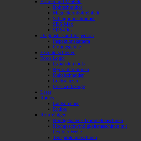
Bohren und Meißeln
Bohrschrauber
Magnetkernbohreinheit
Schlagbohrschrauber
SDS-Max
SDS-Plus
Diagnostics and Inspection
Inspektionskamera
Ortungsgeräte
Exzenterschleifer
Force Logic
Expansion tools
Hydraulikpumpen
Kabelschneider
Lochstanzen
Presswerkzeuge
Laser
Radios
Lautsprecher
Radios
Rohrreiniger
Handgehaltene Trommelmaschinen
Hochgeschwindigkeitsmaschinen mit
flexibler Welle
Teilspiralenmaschinen