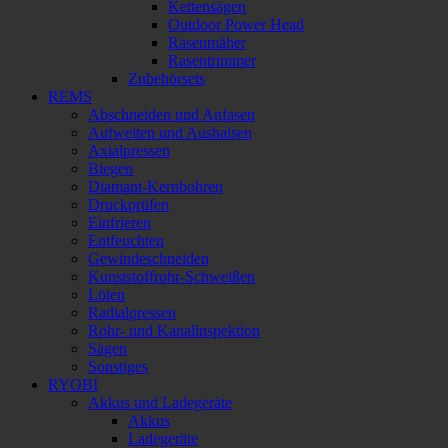
Kettensägen
Outdoor Power Head
Rasenmäher
Rasentrimmer
Zubehörsets
REMS
Abschneiden und Anfasen
Aufweiten und Aushalsen
Axialpressen
Biegen
Diamant-Kernbohren
Druckprüfen
Einfrieren
Entfeuchten
Gewindeschneiden
Kunststoffrohr-Schweißen
Löten
Radialpressen
Rohr- und Kanalinspektion
Sägen
Sonstiges
RYOBI
Akkus und Ladegeräte
Akkus
Ladegeräte