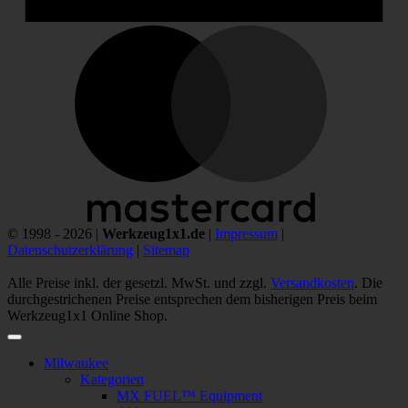
M
© 1998 - 2026 |
Werkzeug1x1.de
|
Impressum
|
Datenschutzerklärung
|
Sitemap
Alle Preise inkl. der gesetzl. MwSt. und zzgl.
Versandkosten
. Die
durchgestrichenen Preise entsprechen dem bisherigen Preis beim
Werkzeug1x1 Online Shop.
Milwaukee
Kategorien
MX FUEL™ Equipment