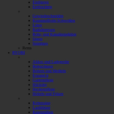
Einfrieren
Entfeuchten
Gewindeschneiden
Kunststoffrohr-Schweißen
Löten
Radialpressen
Rohr- und Kanalinspektion
Sägen
Sonstiges
Rems
RYOBI
Akkus und Ladegeräte
Beleuchtung
Bohren und Meißeln
Expand-it
Gartenpflege
Häcksler
Heckenpflege
Hobeln und Fräsen
Kettensäge
Laubbläser
Rasenmähen