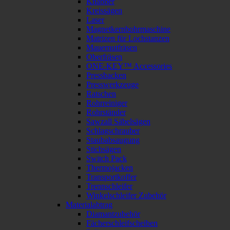
Knabber
Kreissägen
Laser
Magnetkernbohrmaschine
Matrizen für Lochstanzen
Mauernutfräsen
Oberfräsen
ONE-KEY™ Accessories
Pressbacken
Presswerkzeuge
Ratschen
Rohrreiniger
Rohrständer
Sawzall Säbelsägen
Schlagschrauber
Staubabsaugung
Stichsägen
Switch Pack
Thermojacken
Transportkoffer
Trennschleifer
Winkelschleifer Zubehör
Materialabtrag
Diamantzubehör
Fächerschleifscheiben