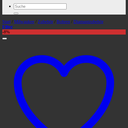
Suchen
nach:
Start
/
Milwaukee
/
Zubehör
/
Bohren
/
Diamantzubehör
Filter
-8%