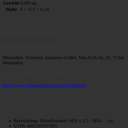
Gewicht
0,409 kg
Maße
6 × 15,5 × 6 cm
Produktsicherheit
Produktsicherheit
Herstellerinformationen
Milwaukee, Techtronic Industries GmbH, Max-Eyth-Str. 10, 71364
Winnenden
Verantwortliche Person in der EU
https://www.milwaukeetool.eu/service/contact/
Technical details
Technical details
Bezeichnung: Modellvariante: M18 x 2.5 – M16 – 1 pc
GTIN: 4002395357819