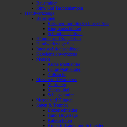
Baustrahler
Stirn- und Taschenlampen
Handwerkzeuge
Befestigen
Ratschen- und Steckschlüssel-Sets
Ringmaulschlüssel
Schraubenschlüssel
Hämmer und Nageleisen
Handwerkzeuge Sets
Innensechskantschlüssel
Kabeleinziehwerkzeug
Messen
Kurze Maßbänder
Lange Maßbänder
Zollstöcke
Messen und Markieren
Markieren
Messwinkel
Schlagschnüre
Messer und Klingen
Sägen & Trennen
Bolzenschneider
Hand-Bügelsäge
Kabelscheren
Kunststoffsägen und Schneider