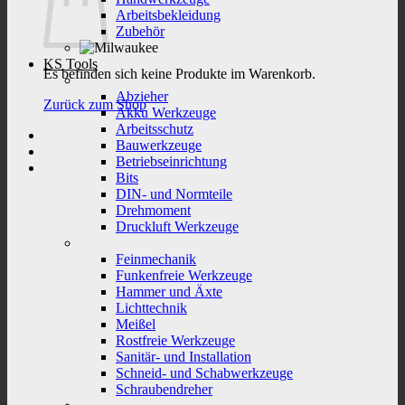
Arbeitsbekleidung
Zubehör
KS Tools
Es befinden sich keine Produkte im Warenkorb.
Abzieher
Zurück zum Shop
Akku Werkzeuge
Arbeitsschutz
Bauwerkzeuge
Betriebseinrichtung
Bits
DIN- und Normteile
Drehmoment
Druckluft Werkzeuge
Feinmechanik
Funkenfreie Werkzeuge
Hammer und Äxte
Lichttechnik
Meißel
Rostfreie Werkzeuge
Sanitär- und Installation
Schneid- und Schabwerkzeuge
Schraubendreher