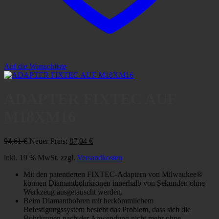
Auf die Wunschliste
ADAPTER FIXTEC AUF
M18XM16
Ursprünglicher
Aktueller
94,61
€
Neuer Preis:
87,04
€
Preis
Preis
inkl. 19 % MwSt.
zzgl.
Versandkosten
war:
ist:
94,61 €
87,04 €.
Mit den patentierten FIXTEC-Adaptern von Milwaukee®
können Diamantbohrkronen innerhalb von Sekunden ohne
Werkzeug ausgetauscht werden.
Beim Diamantbohren mit herkömmlichem
Befestigungssystem besteht das Problem, dass sich die
Bohrkronen nach der Anwendung nicht mehr ohne