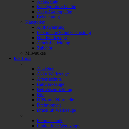
Akkugeräte
Kabelgeführte Geräte
Akku-Gartengeräte
Beleuchtung
Kategorien
Aufbewahrung
Persönliche Schutzausrüstung
Handwerkzeuge
Arbeitsbekleidung
Zubehör
Milwaukee
KS Tools
Abzieher
Akku Werkzeuge
Arbeitsschutz
Bauwerkzeuge
Betriebseinrichtung
Bits
DIN- und Normteile
Drehmoment
Druckluft Werkzeuge
Feinmechanik
Funkenfreie Werkzeuge