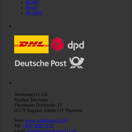
REMS
Ryobi
JB Weld
Versandanbieter
Kontakt
Werkzeug1x1 e.K.
Stephan Machotta
Thurländer Dorfstraße 33
06779 Raguhn-Jeßnitz OT Thurland
Web:
www.werkzeug1x1.de
Tel:
+491706673179
Email:
kontakt@werkzeug1x1.de