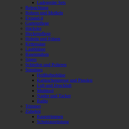
Ladegeräte Sets
Beleuchtung
Bohren und Meißeln
Expand-it
Gartenpflege
Häcksler
Heckenpflege
Hobeln und Fräsen
Kettensäge
Laubbläser
Rasenmähen
Sägen
Schleifen und Polieren
Sonstiges
Heißluftgebläse
Kartuschenpresse und Pistolen
Luft und Druckluft
Multitool
Nagler und Tacker
Radio
Trimmer
Zubehör
Rasentrimmen
Schutzausrüstung