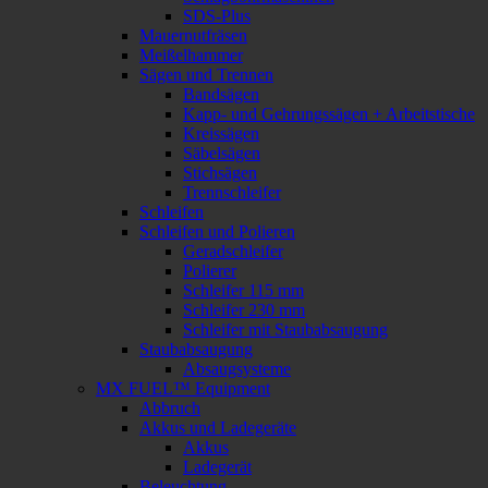
SDS-Plus
Mauernutfräsen
Meißelhammer
Sägen und Trennen
Bandsägen
Kapp- und Gehrungssägen + Arbeitstische
Kreissägen
Säbelsägen
Stichsägen
Trennschleifer
Schleifen
Schleifen und Polieren
Geradschleifer
Polierer
Schleifer 115 mm
Schleifer 230 mm
Schleifer mit Staubabsaugung
Staubabsaugung
Absaugsysteme
MX FUEL™ Equipment
Abbruch
Akkus und Ladegeräte
Akkus
Ladegerät
Beleuchtung