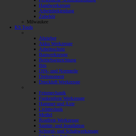
Handwerkzeuge
Arbeitsbekleidung
Zubehör
Milwaukee
KS Tools
Abzieher
Akku Werkzeuge
Arbeitsschutz
Bauwerkzeuge
Betriebseinrichtung
Bits
DIN- und Normteile
Drehmoment
Druckluft Werkzeuge
Feinmechanik
Funkenfreie Werkzeuge
Hammer und Äxte
Lichttechnik
Meißel
Rostfreie Werkzeuge
Sanitär- und Installation
Schneid- und Schabwerkzeuge