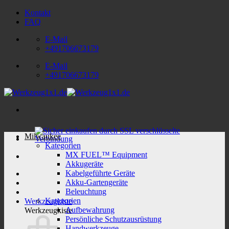
Zum
Kontakt
Inhalt
FAQ
springen
E-Mail
+491706673179
E-Mail
+491706673179
Milwaukee
Kategorien
MX FUEL™ Equipment
Akkugeräte
Kabelgeführte Geräte
Akku-Gartengeräte
Beleuchtung
Kategorien
Werkzeugkiste
Aufbewahrung
Werkzeugkiste
Persönliche Schutzausrüstung
Handwerkzeuge