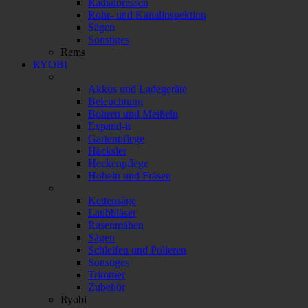
Radialpressen
Rohr- und Kanalinspektion
Sägen
Sonstiges
Rems
RYOBI
Akkus und Ladegeräte
Beleuchtung
Bohren und Meißeln
Expand-it
Gartenpflege
Häcksler
Heckenpflege
Hobeln und Fräsen
Kettensäge
Laubbläser
Rasenmähen
Sägen
Schleifen und Polieren
Sonstiges
Trimmer
Zubehör
Ryobi