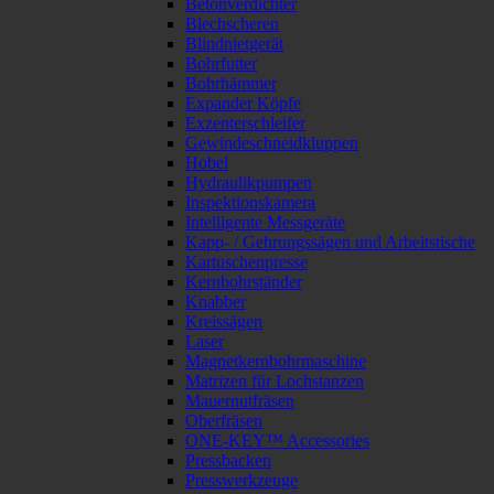
Betonverdichter
Blechscheren
Blindnietgerät
Bohrfutter
Bohrhämmer
Expander Köpfe
Exzenterschleifer
Gewindeschneidkluppen
Hobel
Hydraulikpumpen
Inspektionskamera
Intelligente Messgeräte
Kapp- / Gehrungssägen und Arbeitstische
Kartuschenpresse
Kernbohrständer
Knabber
Kreissägen
Laser
Magnetkernbohrmaschine
Matrizen für Lochstanzen
Mauernutfräsen
Oberfräsen
ONE-KEY™ Accessories
Pressbacken
Presswerkzeuge