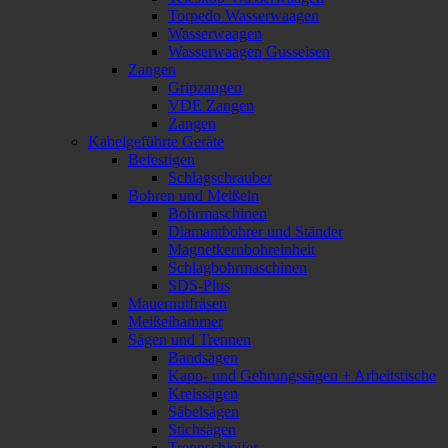
Torpedo Wasserwaagen
Wasserwaagen
Wasserwaagen Gusseisen
Zangen
Gripzangen
VDE Zangen
Zangen
Kabelgeführte Geräte
Befestigen
Schlagschrauber
Bohren und Meißeln
Bohrmaschinen
Diamantbohrer und Ständer
Magnetkernbohreinheit
Schlagbohrmaschinen
SDS-Plus
Mauernutfräsen
Meißelhammer
Sägen und Trennen
Bandsägen
Kapp- und Gehrungssägen + Arbeitstische
Kreissägen
Säbelsägen
Stichsägen
Trennschleifer