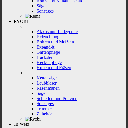
Rohr- und Kanalinspektion
Sägen
Sonstiges
RYOBI
Akkus und Ladegeräte
Beleuchtung
Bohren und Meißeln
Expand-it
Gartenpflege
Häcksler
Heckenpflege
Hobeln und Fräsen
Kettensäge
Laubbläser
Rasenmähen
Sägen
Schleifen und Polieren
Sonstiges
Trimmer
Zubehör
JB Weld