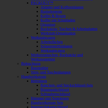
PACKOUT™
Adapter und Koffereinlagen
Basiselemente
Koffer & Boxen
Koffer mit Schubladen
Organiser
Rucksäcke, Taschen & Arbeitsplatten
Werkstatt-Organisation
Werkstattwagen
Arbeitsflächen
Schaumstoffeinlagen
Werkstattwagen
Werkzeugtaschen, Rucksäcke und
Werkzeuggürtel
Beleuchtung
Baustrahler
Stirn- und Taschenlampen
Handwerkzeuge
Befestigen
Ratschen- und Steckschlüssel-Sets
Ringmaulschlüssel
Schraubenschlüssel
Hämmer und Nageleisen
Handwerkzeuge Sets
Innensechskantschlüssel