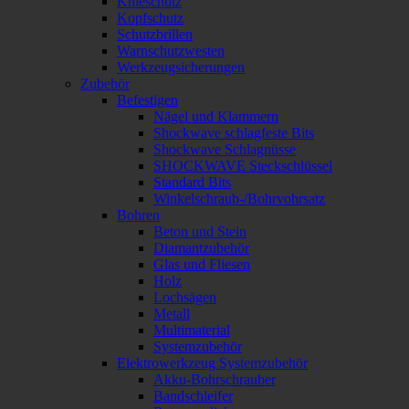
Knieschutz
Kopfschutz
Schutzbrillen
Warnschutzwesten
Werkzeugsicherungen
Zubehör
Befestigen
Nägel und Klammern
Shockwave schlagfeste Bits
Shockwave Schlagnüsse
SHOCKWAVE Steckschlüssel
Standard Bits
Winkelschraub-/Bohrvohrsatz
Bohren
Beton und Stein
Diamantzubehör
Glas und Fliesen
Holz
Lochsägen
Metall
Multimaterial
Systemzubehör
Elektrowerkzeug Systemzubehör
Akku-Bohrschrauber
Bandschleifer