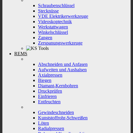
Schraubenschlüssel
Stecknüsse
VDE Elektrikerwerkzeuge
Videoskoptechnik
Werkstattwagen
Winkelschlüssel
Zangen
Zerspanungswerkzeuge
REMS
Abschneiden und Anfasen
Aufweiten und Aushalsen
Axialpressen
Biegen
Diamant-Kernbohren
Druckprüfen
Einfrieren
Entfeuchten
Gewindeschneiden
Kunststoffrohr-Schweißen
Löten
Radialpressen