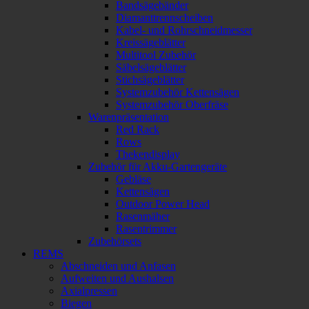
Bandsägebänder
Diamanttrennscheiben
Kabel- und Rohrschneidmesser
Kreissägeblätter
Multitool Zubehör
Säbelsägeblätter
Stichsägeblätter
Systemzubehör Kettensägen
Systemzubehör Oberfräse
Warenpräsentation
Red Rack
Rows
Thekendisplay
Zubehör für Akku-Gartengeräte
Gebläse
Kettensägen
Outdoor Power Head
Rasenmäher
Rasentrimmer
Zubehörsets
REMS
Abschneiden und Anfasen
Aufweiten und Aushalsen
Axialpressen
Biegen