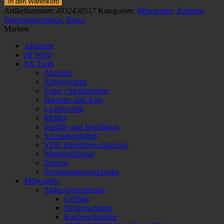
In den Warenkorb
SÄBELSÄGEBLÄTTER
Artikelnummer:
4932430517
Kategorien:
Milwaukee
,
Zubehör
,
METALL
Warenpräsentation
,
Rows
SNP
Marken
Menge
Aktionen
JB Weld
KS Tools
Abzieher
Arbeitsschutz
Feder / Stoßdämpfer
Hammer und Äxte
Lichttechnik
Meißel
Sanitär- und Installation
Schraubendreher
VDE Elektrikerwerkzeuge
Winkelschlüssel
Zangen
Zerspanungswerkzeuge
Milwaukee
Akku-Gartengeräte
Gebläse
Heckenscheren
Kantenschneider