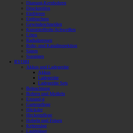
Diamant-Kernbohren
Druckprüfen
Einfrieren
Entfeuchten
Gewindeschneiden
Kunststoffrohr-Schweißen
Löten
Radialpressen
Rohr- und Kanalinspektion
Sägen
Sonstiges
RYOBI
Akkus und Ladegeräte
Akkus
Ladegeräte
Ladegeräte Sets
Beleuchtung
Bohren und Meißeln
Expand-it
Gartenpflege
Häcksler
Heckenpflege
Hobeln und Fräsen
Kettensäge
Laubbläser