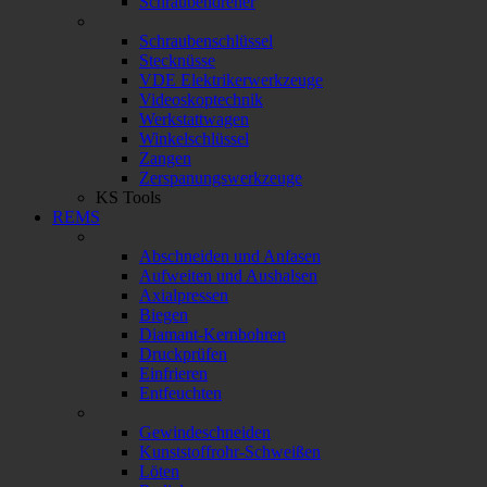
Schraubendreher
Schraubenschlüssel
Stecknüsse
VDE Elektrikerwerkzeuge
Videoskoptechnik
Werkstattwagen
Winkelschlüssel
Zangen
Zerspanungswerkzeuge
KS Tools
REMS
Abschneiden und Anfasen
Aufweiten und Aushalsen
Axialpressen
Biegen
Diamant-Kernbohren
Druckprüfen
Einfrieren
Entfeuchten
Gewindeschneiden
Kunststoffrohr-Schweißen
Löten