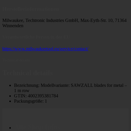
Herstellerinformationen
Milwaukee, Techtronic Industries GmbH, Max-Eyth-Str. 10, 71364
Winnenden
Verantwortliche Person in der EU
https://www.milwaukeetool.eu/service/contact/
Technical details
Technical details
Bezeichnung: Modellvariante: SAWZALL blades for metal –
1 m row
GTIN: 4002395381784
Packungsgröße: 1
Alle Shop Infos