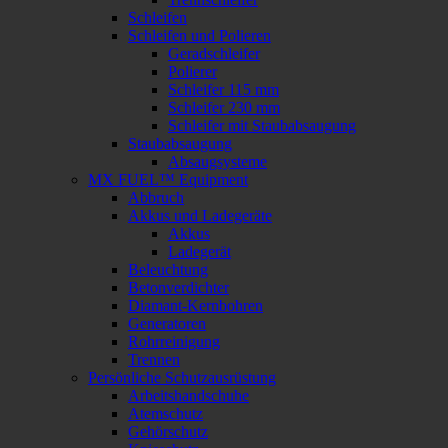
Schleifen
Schleifen und Polieren
Geradschleifer
Polierer
Schleifer 115 mm
Schleifer 230 mm
Schleifer mit Staubabsaugung
Staubabsaugung
Absaugsysteme
MX FUEL™ Equipment
Abbruch
Akkus und Ladegeräte
Akkus
Ladegerät
Beleuchtung
Betonverdichter
Diamant-Kernbohren
Generatoren
Rohrreinigung
Trennen
Persönliche Schutzausrüstung
Arbeitshandschuhe
Atemschutz
Gehörschutz