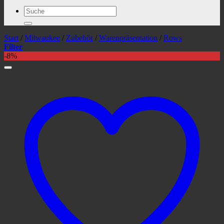
Suchen
nach:
Start
/
Milwaukee
/
Zubehör
/
Warenpräsentation
/
Rows
Filter
-8%