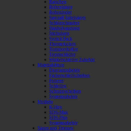
Ratschen
Rohrreiniger
Rohrständer
Sawzall Säbelsägen
Schlagschrauber
Staubabsaugung
Stichsägen
Switch Pack
Thermojacken
Transportkoffer
Trennschleifer
Winkelschleifer Zubehör
Materialabtrag
Diamantzubehör
Fächerschleifscheiben
Polierer
Schleifen
Schruppscheiben
Systemzubehör
Meißeln
K-Hex
SDS-Max
SDS-Plus
Systemzubehör
Sägen und Trennen