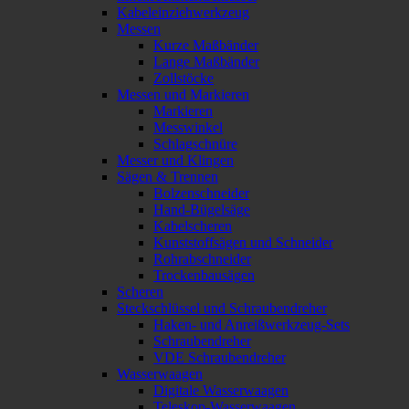
Kabeleinziehwerkzeug
Messen
Kurze Maßbänder
Lange Maßbänder
Zollstöcke
Messen und Markieren
Markieren
Messwinkel
Schlagschnüre
Messer und Klingen
Sägen & Trennen
Bolzenschneider
Hand-Bügelsäge
Kabelscheren
Kunststoffsägen und Schneider
Rohrabschneider
Trockenbausägen
Scheren
Steckschlüssel und Schraubendreher
Haken- und Anreißwerkzeug-Sets
Schraubendreher
VDE Schraubendreher
Wasserwaagen
Digitale Wasserwaagen
Teleskop-Wasserwaagen