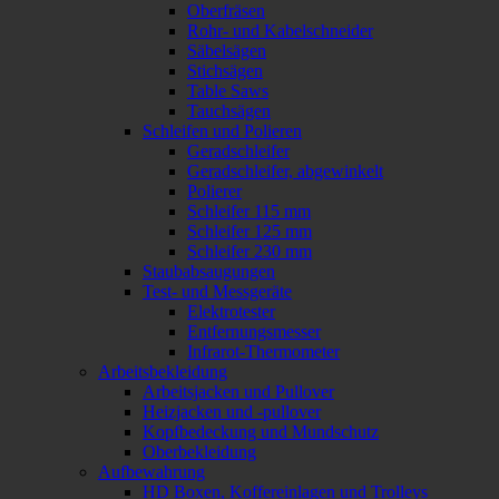
Oberfräsen
Rohr- und Kabelschneider
Säbelsägen
Stichsägen
Table Saws
Tauchsägen
Schleifen und Polieren
Geradschleifer
Geradschleifer, abgewinkelt
Polierer
Schleifer 115 mm
Schleifer 125 mm
Schleifer 230 mm
Staubabsaugungen
Test- und Messgeräte
Elektrotester
Entfernungsmesser
Infrarot-Thermometer
Arbeitsbekleidung
Arbeitsjacken und Pullover
Heizjacken und -pullover
Kopfbedeckung und Mundschutz
Oberbekleidung
Aufbewahrung
HD Boxen, Koffereinlagen und Trolleys