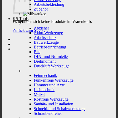
Arbeitsbekleidung
Zubehör
KS Tools
Es befinden sich keine Produkte im Warenkorb.
Abzieher
Zurück zum Shop
Akku Werkzeuge
Arbeitsschutz
Bauwerkzeuge
Betriebseinrichtung
Bits
DIN- und Normteile
Drehmoment
Druckluft Werkzeuge
Feinmechanik
Funkenfreie Werkzeuge
Hammer und Äxte
Lichttechnik
Meißel
Rostfreie Werkzeuge
Sanitär- und Installation
Schneid- und Schabwerkzeuge
Schraubendreher