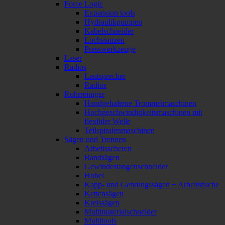
Force Logic
Expansion tools
Hydraulikpumpen
Kabelschneider
Lochstanzen
Presswerkzeuge
Laser
Radios
Lautsprecher
Radios
Rohrreiniger
Handgehaltene Trommelmaschinen
Hochgeschwindigkeitsmaschinen mit
flexibler Welle
Teilspiralenmaschinen
Sägen und Trennen
Arbeitsscheren
Bandsägen
Gewindestangenschneider
Hobel
Kapp- und Gehrungssägen + Arbeitstische
Kettensägen
Kreissägen
Multimaterialschneider
Multitools