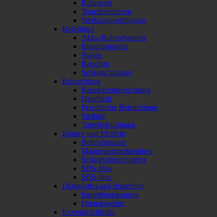
Rührgerät
Transferpumpen
Werkzeugverfolgung
Befestigen
Akku-Bohrschrauber
Blindnietgeräte
Nagler
Ratschen
Schlagschrauber
Beleuchtung
Baustellenbeleuchtung
Handlicht
Persönliche Beleuchtung
Strahler
Turmbeleuchtung
Bohren und Meißeln
Bohrschrauber
Magnetkernbohreinheit
Schlagbohrschrauber
SDS-Max
SDS-Plus
Diagnostics and Inspection
Inspektionskamera
Ortungsgeräte
Exzenterschleifer