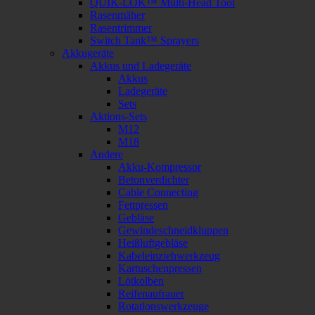
QUIK-LOK™ Multi-Head Tool
Rasenmäher
Rasentrimmer
Switch Tank™ Sprayers
Akkugeräte
Akkus und Ladegeräte
Akkus
Ladegeräte
Sets
Aktions-Sets
M12
M18
Andere
Akku-Kompressor
Betonverdichter
Cable Connecting
Fettpressen
Gebläse
Gewindeschneidkluppen
Heißluftgebläse
Kabeleinziehwerkzeug
Kartuschenpressen
Lötkolben
Reifenaufrauer
Rotationswerkzeuge