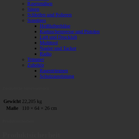
Rasenmähen
Sägen
Schleifen und Polieren
Sonstiges
Heißluftgebläse
Kartuschenpresse und Pistolen
Luft und Druckluft
Multitool
Nagler und Tacker
Radio
Trimmer
Zubehör
Rasentrimmen
Schutzausrüstung
Zusätzliche Informationen
Gewicht
22,205 kg
Maße
110 × 64 × 26 cm
Produktsicherheit
Produktsicherheit