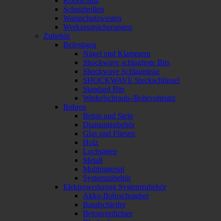
Kopfschutz
Schutzbrillen
Warnschutzwesten
Werkzeugsicherungen
Zubehör
Befestigen
Nägel und Klammern
Shockwave schlagfeste Bits
Shockwave Schlagnüsse
SHOCKWAVE Steckschlüssel
Standard Bits
Winkelschraub-/Bohrvohrsatz
Bohren
Beton und Stein
Diamantzubehör
Glas und Fliesen
Holz
Lochsägen
Metall
Multimaterial
Systemzubehör
Elektrowerkzeug Systemzubehör
Akku-Bohrschrauber
Bandschleifer
Betonverdichter