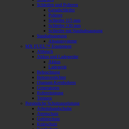
Schleifen und Polieren
Geradschleifer
Polierer
Schleifer 115 mm
Schleifer 230 mm
Schleifer mit Staubabsaugung
Staubabsaugung
Absaugsysteme
MX FUEL™ Equipment
Abbruch
Akkus und Ladegeräte
Akkus
Ladegerät
Beleuchtung
Betonverdichter
Diamant-Kernbohren
Generatoren
Rohrreinigung
Trennen
Persönliche Schutzausrüstung
Arbeitshandschuhe
Atemschutz
Gehörschutz
Knieschutz