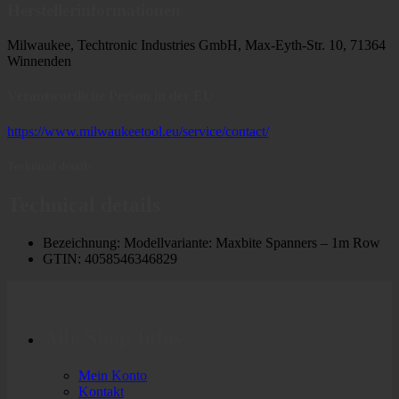
Herstellerinformationen
Milwaukee, Techtronic Industries GmbH, Max-Eyth-Str. 10, 71364
Winnenden
Verantwortliche Person in der EU
https://www.milwaukeetool.eu/service/contact/
Technical details
Technical details
Bezeichnung: Modellvariante: Maxbite Spanners – 1m Row
GTIN: 4058546346829
Alle Shop Infos
Mein Konto
Kontakt