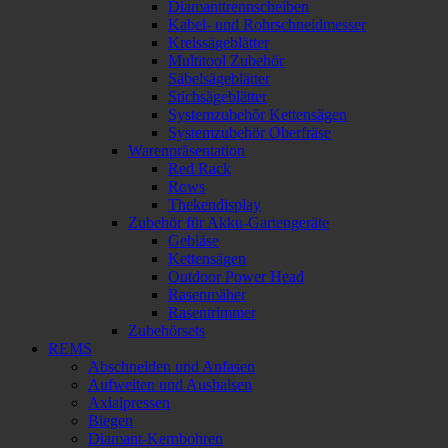
Diamanttrennscheiben
Kabel- und Rohrschneidmesser
Kreissägeblätter
Multitool Zubehör
Säbelsägeblätter
Stichsägeblätter
Systemzubehör Kettensägen
Systemzubehör Oberfräse
Warenpräsentation
Red Rack
Rows
Thekendisplay
Zubehör für Akku-Gartengeräte
Gebläse
Kettensägen
Outdoor Power Head
Rasenmäher
Rasentrimmer
Zubehörsets
REMS
Abschneiden und Anfasen
Aufweiten und Aushalsen
Axialpressen
Biegen
Diamant-Kernbohren