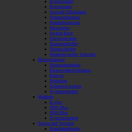
Rohrreiniger
Rohrständer
Sawzall Säbelsägen
Schlagschrauber
Staubabsaugung
Stichsägen
Switch Pack
Thermojacken
Transportkoffer
Trennschleifer
Winkelschleifer Zubehör
Materialabtrag
Diamantzubehör
Fächerschleifscheiben
Polierer
Schleifen
Schruppscheiben
Systemzubehör
Meißeln
K-Hex
SDS-Max
SDS-Plus
Systemzubehör
Sägen und Trennen
Bandsägebänder