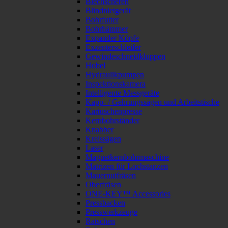
Blechscheren
Blindnietgerät
Bohrfutter
Bohrhämmer
Expander Köpfe
Exzenterschleifer
Gewindeschneidkluppen
Hobel
Hydraulikpumpen
Inspektionskamera
Intelligente Messgeräte
Kapp- / Gehrungssägen und Arbeitstische
Kartuschenpresse
Kernbohrständer
Knabber
Kreissägen
Laser
Magnetkernbohrmaschine
Matrizen für Lochstanzen
Mauernutfräsen
Oberfräsen
ONE-KEY™ Accessories
Pressbacken
Presswerkzeuge
Ratschen