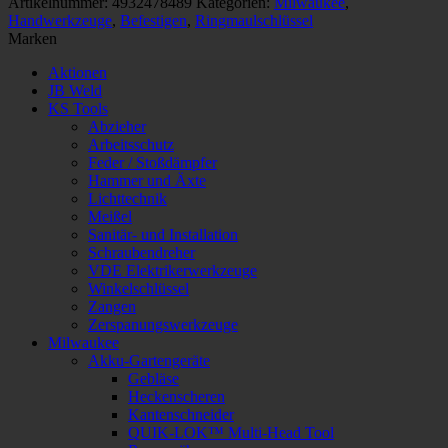
Artikelnummer:
4932478489
Kategorien:
Milwaukee
,
Schlüssel
Handwerkzeuge
,
Befestigen
,
Ringmaulschlüssel
Menge
Marken
Aktionen
JB Weld
KS Tools
Abzieher
Arbeitsschutz
Feder / Stoßdämpfer
Hammer und Äxte
Lichttechnik
Meißel
Sanitär- und Installation
Schraubendreher
VDE Elektrikerwerkzeuge
Winkelschlüssel
Zangen
Zerspanungswerkzeuge
Milwaukee
Akku-Gartengeräte
Gebläse
Heckenscheren
Kantenschneider
QUIK-LOK™ Multi-Head Tool