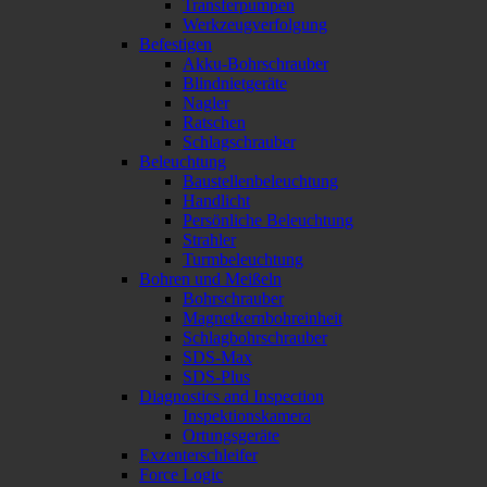
Transferpumpen
Werkzeugverfolgung
Befestigen
Akku-Bohrschrauber
Blindnietgeräte
Nagler
Ratschen
Schlagschrauber
Beleuchtung
Baustellenbeleuchtung
Handlicht
Persönliche Beleuchtung
Strahler
Turmbeleuchtung
Bohren und Meißeln
Bohrschrauber
Magnetkernbohreinheit
Schlagbohrschrauber
SDS-Max
SDS-Plus
Diagnostics and Inspection
Inspektionskamera
Ortungsgeräte
Exzenterschleifer
Force Logic