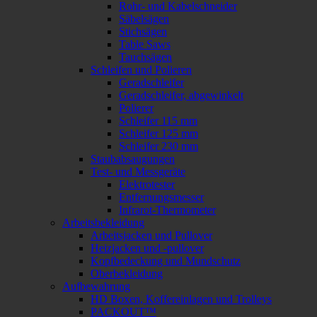
Rohr- und Kabelschneider
Säbelsägen
Stichsägen
Table Saws
Tauchsägen
Schleifen und Polieren
Geradschleifer
Geradschleifer, abgewinkelt
Polierer
Schleifer 115 mm
Schleifer 125 mm
Schleifer 230 mm
Staubabsaugungen
Test- und Messgeräte
Elektrotester
Entfernungsmesser
Infrarot-Thermometer
Arbeitsbekleidung
Arbeitsjacken und Pullover
Heizjacken und -pullover
Kopfbedeckung und Mundschutz
Oberbekleidung
Aufbewahrung
HD Boxen, Koffereinlagen und Trolleys
PACKOUT™