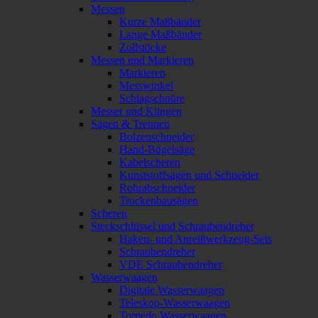
Messen
Kurze Maßbänder
Lange Maßbänder
Zollstöcke
Messen und Markieren
Markieren
Messwinkel
Schlagschnüre
Messer und Klingen
Sägen & Trennen
Bolzenschneider
Hand-Bügelsäge
Kabelscheren
Kunststoffsägen und Schneider
Rohrabschneider
Trockenbausägen
Scheren
Steckschlüssel und Schraubendreher
Haken- und Anreißwerkzeug-Sets
Schraubendreher
VDE Schraubendreher
Wasserwaagen
Digitale Wasserwaagen
Teleskop-Wasserwaagen
Torpedo Wasserwaagen