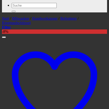
Suchen
nach:
Start
/
Milwaukee
/
Handwerkzeuge
/
Befestigen
/
Ringmaulschlüssel
Filter
-8%