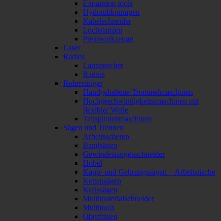
Expansion tools
Hydraulikpumpen
Kabelschneider
Lochstanzen
Presswerkzeuge
Laser
Radios
Lautsprecher
Radios
Rohrreiniger
Handgehaltene Trommelmaschinen
Hochgeschwindigkeitsmaschinen mit
flexibler Welle
Teilspiralenmaschinen
Sägen und Trennen
Arbeitsscheren
Bandsägen
Gewindestangenschneider
Hobel
Kapp- und Gehrungssägen + Arbeitstische
Kettensägen
Kreissägen
Multimaterialschneider
Multitools
Oberfräsen