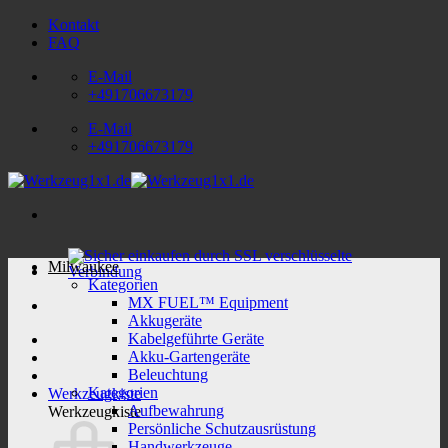
Zum
Kontakt
Inhalt
FAQ
springen
E-Mail
+491706673179
E-Mail
+491706673179
Milwaukee
Kategorien
MX FUEL™ Equipment
Akkugeräte
Kabelgeführte Geräte
Akku-Gartengeräte
Beleuchtung
Kategorien
Werkzeugkiste
Aufbewahrung
Werkzeugkiste
Persönliche Schutzausrüstung
Handwerkzeuge