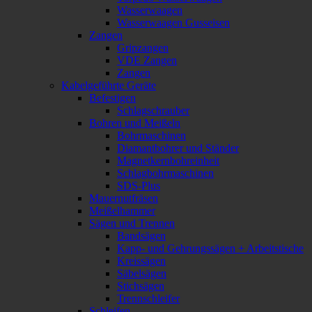
Wasserwaagen
Wasserwaagen Gusseisen
Zangen
Gripzangen
VDE Zangen
Zangen
Kabelgeführte Geräte
Befestigen
Schlagschrauber
Bohren und Meißeln
Bohrmaschinen
Diamantbohrer und Ständer
Magnetkernbohreinheit
Schlagbohrmaschinen
SDS-Plus
Mauernutfräsen
Meißelhammer
Sägen und Trennen
Bandsägen
Kapp- und Gehrungssägen + Arbeitstische
Kreissägen
Säbelsägen
Stichsägen
Trennschleifer
Schleifen