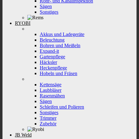
Rohr- und Kanalinspektion
Sägen
Sonstiges
RYOBI
Akkus und Ladegeräte
Beleuchtung
Bohren und Meißeln
Expand-it
Gartenpflege
Häcksler
Heckenpflege
Hobeln und Fräsen
Kettensäge
Laubbläser
Rasenmähen
Sägen
Schleifen und Polieren
Sonstiges
Trimmer
Zubehör
JB Weld