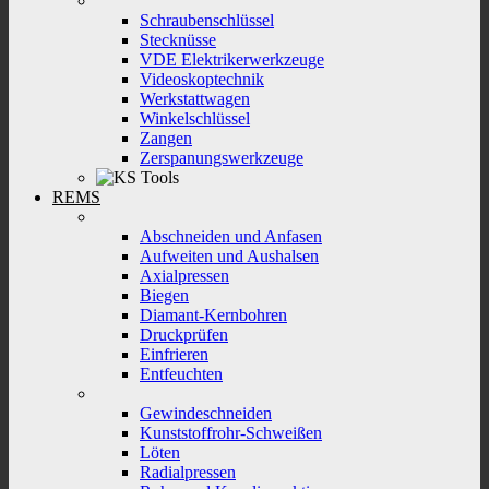
Schraubenschlüssel
Stecknüsse
VDE Elektrikerwerkzeuge
Videoskoptechnik
Werkstattwagen
Winkelschlüssel
Zangen
Zerspanungswerkzeuge
REMS
Abschneiden und Anfasen
Aufweiten und Aushalsen
Axialpressen
Biegen
Diamant-Kernbohren
Druckprüfen
Einfrieren
Entfeuchten
Gewindeschneiden
Kunststoffrohr-Schweißen
Löten
Radialpressen