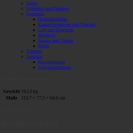
Sägen
Schleifen und Polieren
Sonstiges
Heißluftgebläse
Kartuschenpresse und Pistolen
Luft und Druckluft
Multitool
Nagler und Tacker
Radio
Trimmer
Zubehör
Rasentrimmen
Schutzausrüstung
Zusätzliche Informationen
Gewicht
19,13 kg
Maße
113,7 × 77,5 × 64,6 cm
Produktsicherheit
Produktsicherheit