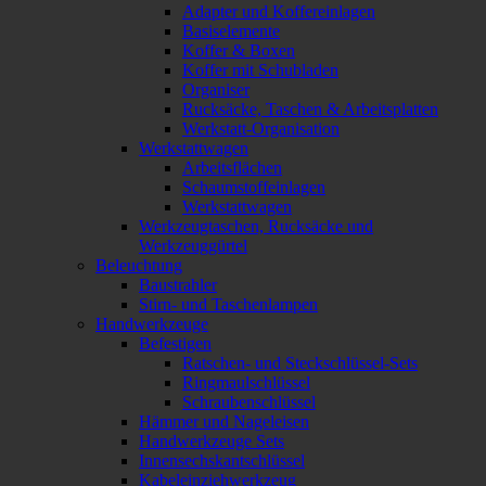
Adapter und Koffereinlagen
Basiselemente
Koffer & Boxen
Koffer mit Schubladen
Organiser
Rucksäcke, Taschen & Arbeitsplatten
Werkstatt-Organisation
Werkstattwagen
Arbeitsflächen
Schaumstoffeinlagen
Werkstattwagen
Werkzeugtaschen, Rucksäcke und
Werkzeuggürtel
Beleuchtung
Baustrahler
Stirn- und Taschenlampen
Handwerkzeuge
Befestigen
Ratschen- und Steckschlüssel-Sets
Ringmaulschlüssel
Schraubenschlüssel
Hämmer und Nageleisen
Handwerkzeuge Sets
Innensechskantschlüssel
Kabeleinziehwerkzeug