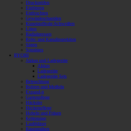
Druckprüfen
Einfrieren
Entfeuchten
Gewindeschneiden
Kunststoffrohr-Schweißen
Löten
Radialpressen
Rohr- und Kanalinspektion
Sägen
Sonstiges
RYOBI
Akkus und Ladegeräte
Akkus
Ladegeräte
Ladegeräte Sets
Beleuchtung
Bohren und Meißeln
Expand-it
Gartenpflege
Häcksler
Heckenpflege
Hobeln und Fräsen
Kettensäge
Laubbläser
Rasenmähen