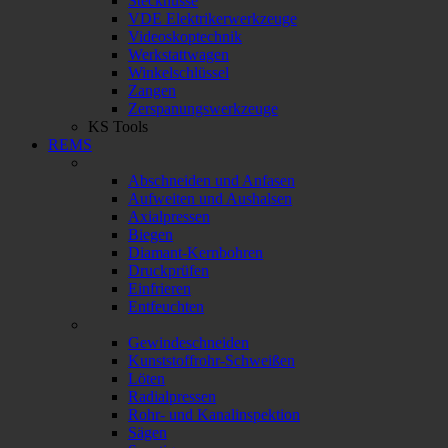
Stecknüsse
VDE Elektrikerwerkzeuge
Videoskoptechnik
Werkstattwagen
Winkelschlüssel
Zangen
Zerspanungswerkzeuge
KS Tools
REMS
Abschneiden und Anfasen
Aufweiten und Aushalsen
Axialpressen
Biegen
Diamant-Kernbohren
Druckprüfen
Einfrieren
Entfeuchten
Gewindeschneiden
Kunststoffrohr-Schweißen
Löten
Radialpressen
Rohr- und Kanalinspektion
Sägen