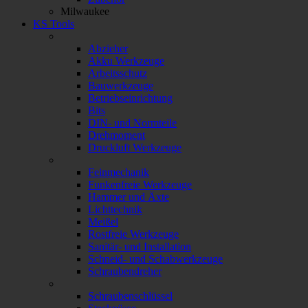
Milwaukee
KS Tools
Abzieher
Akku Werkzeuge
Arbeitsschutz
Bauwerkzeuge
Betriebseinrichtung
Bits
DIN- und Normteile
Drehmoment
Druckluft Werkzeuge
Feinmechanik
Funkenfreie Werkzeuge
Hammer und Äxte
Lichttechnik
Meißel
Rostfreie Werkzeuge
Sanitär- und Installation
Schneid- und Schabwerkzeuge
Schraubendreher
Schraubenschlüssel