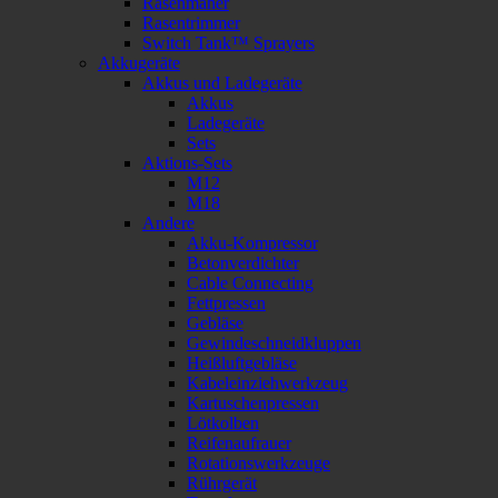
Rasenmäher
Rasentrimmer
Switch Tank™ Sprayers
Akkugeräte
Akkus und Ladegeräte
Akkus
Ladegeräte
Sets
Aktions-Sets
M12
M18
Andere
Akku-Kompressor
Betonverdichter
Cable Connecting
Fettpressen
Gebläse
Gewindeschneidkluppen
Heißluftgebläse
Kabeleinziehwerkzeug
Kartuschenpressen
Lötkolben
Reifenaufrauer
Rotationswerkzeuge
Rührgerät