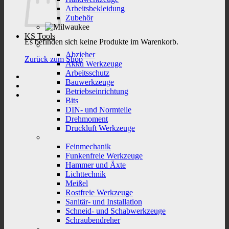
Arbeitsbekleidung
Zubehör
KS Tools
Es befinden sich keine Produkte im Warenkorb.
Abzieher
Zurück zum Shop
Akku Werkzeuge
Arbeitsschutz
Bauwerkzeuge
Betriebseinrichtung
Bits
DIN- und Normteile
Drehmoment
Druckluft Werkzeuge
Feinmechanik
Funkenfreie Werkzeuge
Hammer und Äxte
Lichttechnik
Meißel
Rostfreie Werkzeuge
Sanitär- und Installation
Schneid- und Schabwerkzeuge
Schraubendreher