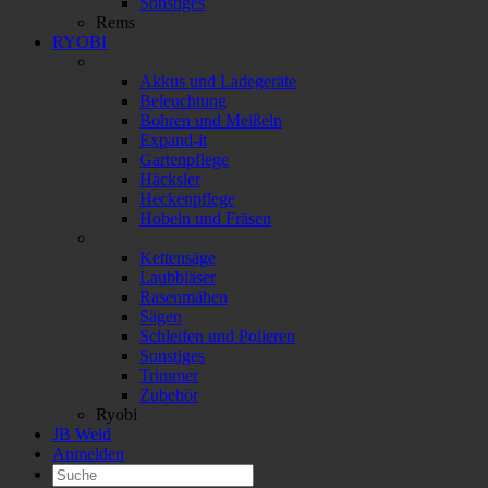
Sonstiges
Rems
RYOBI
Akkus und Ladegeräte
Beleuchtung
Bohren und Meißeln
Expand-it
Gartenpflege
Häcksler
Heckenpflege
Hobeln und Fräsen
Kettensäge
Laubbläser
Rasenmähen
Sägen
Schleifen und Polieren
Sonstiges
Trimmer
Zubehör
Ryobi
JB Weld
Anmelden
Suchen