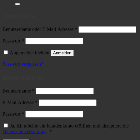
nach:
Anmelden
Erforderlich
Benutzername oder E-Mail-Adresse
*
Erforderlich
Passwort
*
Angemeldet bleiben
Anmelden
Passwort vergessen?
Registrieren
Erforderlich
Benutzername
*
Erforderlich
E-Mail-Adresse
*
Erforderlich
Passwort
*
Ja, ich möchte ein Kundenkonto eröffnen und akzeptiere die
Erforderlich
Datenschutzerklärung
.
*