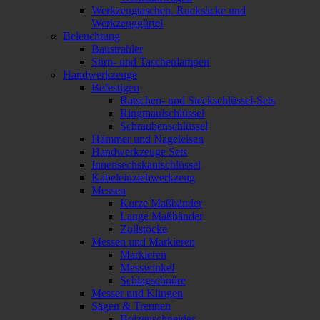
Werkzeugtaschen, Rucksäcke und
Werkzeuggürtel
Beleuchtung
Baustrahler
Stirn- und Taschenlampen
Handwerkzeuge
Befestigen
Ratschen- und Steckschlüssel-Sets
Ringmaulschlüssel
Schraubenschlüssel
Hämmer und Nageleisen
Handwerkzeuge Sets
Innensechskantschlüssel
Kabeleinziehwerkzeug
Messen
Kurze Maßbänder
Lange Maßbänder
Zollstöcke
Messen und Markieren
Markieren
Messwinkel
Schlagschnüre
Messer und Klingen
Sägen & Trennen
Bolzenschneider