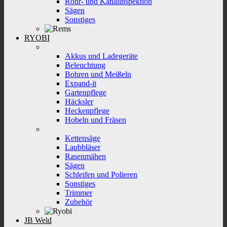
Rohr- und Kanalinspektion
Sägen
Sonstiges
RYOBI
Akkus und Ladegeräte
Beleuchtung
Bohren und Meißeln
Expand-it
Gartenpflege
Häcksler
Heckenpflege
Hobeln und Fräsen
Kettensäge
Laubbläser
Rasenmähen
Sägen
Schleifen und Polieren
Sonstiges
Trimmer
Zubehör
JB Weld