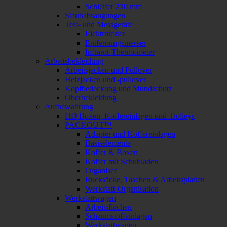
Schleifer 230 mm
Staubabsaugungen
Test- und Messgeräte
Elektrotester
Entfernungsmesser
Infrarot-Thermometer
Arbeitsbekleidung
Arbeitsjacken und Pullover
Heizjacken und -pullover
Kopfbedeckung und Mundschutz
Oberbekleidung
Aufbewahrung
HD Boxen, Koffereinlagen und Trolleys
PACKOUT™
Adapter und Koffereinlagen
Basiselemente
Koffer & Boxen
Koffer mit Schubladen
Organiser
Rucksäcke, Taschen & Arbeitsplatten
Werkstatt-Organisation
Werkstattwagen
Arbeitsflächen
Schaumstoffeinlagen
Werkstattwagen