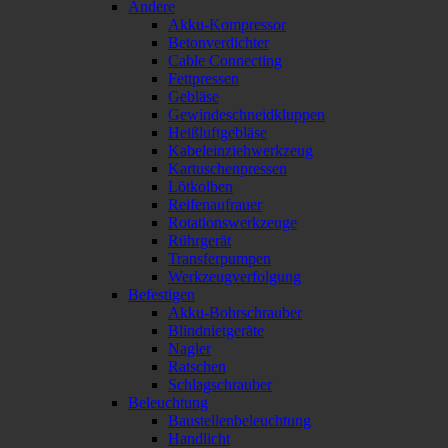
Andere
Akku-Kompressor
Betonverdichter
Cable Connecting
Fettpressen
Gebläse
Gewindeschneidkluppen
Heißluftgebläse
Kabeleinziehwerkzeug
Kartuschenpressen
Lötkolben
Reifenaufrauer
Rotationswerkzeuge
Rührgerät
Transferpumpen
Werkzeugverfolgung
Befestigen
Akku-Bohrschrauber
Blindnietgeräte
Nagler
Ratschen
Schlagschrauber
Beleuchtung
Baustellenbeleuchtung
Handlicht