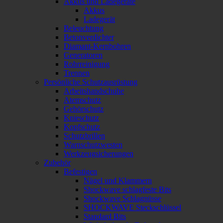
Akkus und Ladegeräte
Akkus
Ladegerät
Beleuchtung
Betonverdichter
Diamant-Kernbohren
Generatoren
Rohrreinigung
Trennen
Persönliche Schutzausrüstung
Arbeitshandschuhe
Atemschutz
Gehörschutz
Knieschutz
Kopfschutz
Schutzbrillen
Warnschutzwesten
Werkzeugsicherungen
Zubehör
Befestigen
Nägel und Klammern
Shockwave schlagfeste Bits
Shockwave Schlagnüsse
SHOCKWAVE Steckschlüssel
Standard Bits