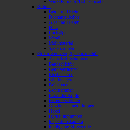
Winkelschraub-/Bohrvohrsatz
Bohren
Beton und Stein
Diamantzubehör
Glas und Fliesen
Holz
Lochsägen
Metall
Multimaterial
Systemzubehör
Elektrowerkzeug Systemzubehör
Akku-Bohrschrauber
Bandschleifer
Betonverdichter
Blechscheren
Blindnietgerät
Bohrfutter
Bohrhämmer
Expander Köpfe
Exzenterschleifer
Gewindeschneidkluppen
Hobel
Hydraulikpumpen
Inspektionskamera
Intelligente Messgeräte