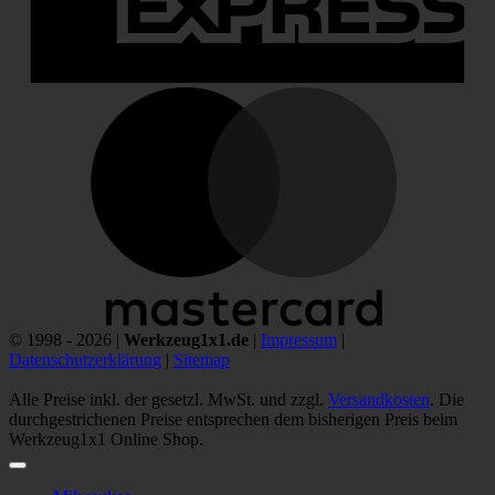
M
© 1998 - 2026 |
Werkzeug1x1.de
|
Impressum
|
Datenschutzerklärung
|
Sitemap
Alle Preise inkl. der gesetzl. MwSt. und zzgl.
Versandkosten
. Die
durchgestrichenen Preise entsprechen dem bisherigen Preis beim
Werkzeug1x1 Online Shop.