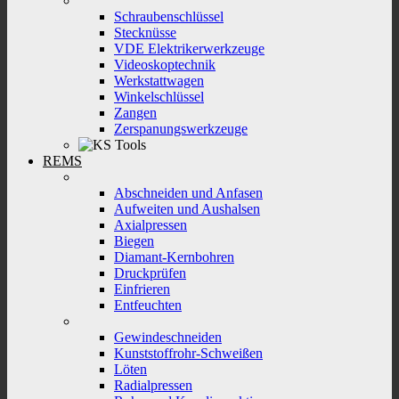
Schraubenschlüssel
Stecknüsse
VDE Elektrikerwerkzeuge
Videoskoptechnik
Werkstattwagen
Winkelschlüssel
Zangen
Zerspanungswerkzeuge
REMS
Abschneiden und Anfasen
Aufweiten und Aushalsen
Axialpressen
Biegen
Diamant-Kernbohren
Druckprüfen
Einfrieren
Entfeuchten
Gewindeschneiden
Kunststoffrohr-Schweißen
Löten
Radialpressen