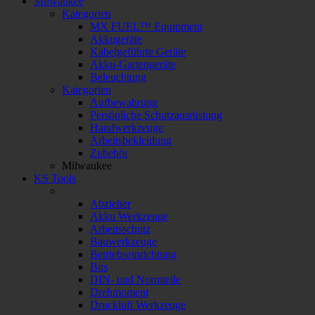
Milwaukee
Kategorien
MX FUEL™ Equipment
Akkugeräte
Kabelgeführte Geräte
Akku-Gartengeräte
Beleuchtung
Kategorien
Aufbewahrung
Persönliche Schutzausrüstung
Handwerkzeuge
Arbeitsbekleidung
Zubehör
Milwaukee
KS Tools
Abzieher
Akku Werkzeuge
Arbeitsschutz
Bauwerkzeuge
Betriebseinrichtung
Bits
DIN- und Normteile
Drehmoment
Druckluft Werkzeuge