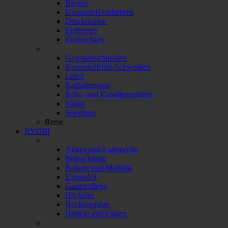
Biegen
Diamant-Kernbohren
Druckprüfen
Einfrieren
Entfeuchten
Gewindeschneiden
Kunststoffrohr-Schweißen
Löten
Radialpressen
Rohr- und Kanalinspektion
Sägen
Sonstiges
Rems
RYOBI
Akkus und Ladegeräte
Beleuchtung
Bohren und Meißeln
Expand-it
Gartenpflege
Häcksler
Heckenpflege
Hobeln und Fräsen