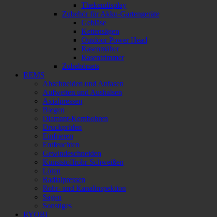
Thekendisplay
Zubehör für Akku-Gartengeräte
Gebläse
Kettensägen
Outdoor Power Head
Rasenmäher
Rasentrimmer
Zubehörsets
REMS
Abschneiden und Anfasen
Aufweiten und Aushalsen
Axialpressen
Biegen
Diamant-Kernbohren
Druckprüfen
Einfrieren
Entfeuchten
Gewindeschneiden
Kunststoffrohr-Schweißen
Löten
Radialpressen
Rohr- und Kanalinspektion
Sägen
Sonstiges
RYOBI