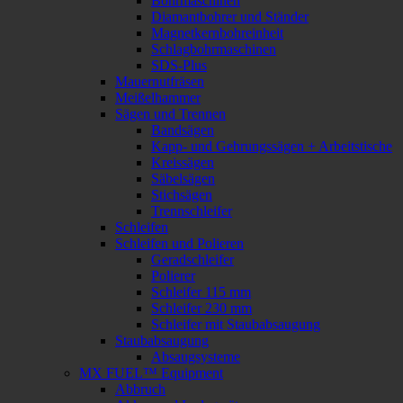
Bohrmaschinen
Diamantbohrer und Ständer
Magnetkernbohreinheit
Schlagbohrmaschinen
SDS-Plus
Mauernutfräsen
Meißelhammer
Sägen und Trennen
Bandsägen
Kapp- und Gehrungssägen + Arbeitstische
Kreissägen
Säbelsägen
Stichsägen
Trennschleifer
Schleifen
Schleifen und Polieren
Geradschleifer
Polierer
Schleifer 115 mm
Schleifer 230 mm
Schleifer mit Staubabsaugung
Staubabsaugung
Absaugsysteme
MX FUEL™ Equipment
Abbruch