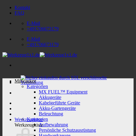
Zum
Kontakt
Inhalt
FAQ
springen
E-Mail
+491706673179
E-Mail
+491706673179
Milwaukee
Kategorien
MX FUEL™ Equipment
Akkugeräte
Kabelgeführte Geräte
Akku-Gartengeräte
Beleuchtung
Kategorien
Werkzeugkiste
Aufbewahrung
Werkzeugkiste
Persönliche Schutzausrüstung
Handwerkzeuge