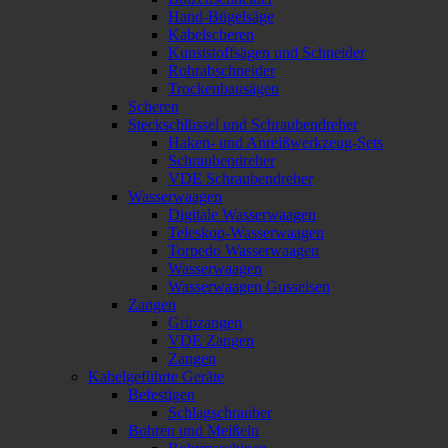
Hand-Bügelsäge
Kabelscheren
Kunststoffsägen und Schneider
Rohrabschneider
Trockenbausägen
Scheren
Steckschlüssel und Schraubendreher
Haken- und Anreißwerkzeug-Sets
Schraubendreher
VDE Schraubendreher
Wasserwaagen
Digitale Wasserwaagen
Teleskop-Wasserwaagen
Torpedo Wasserwaagen
Wasserwaagen
Wasserwaagen Gusseisen
Zangen
Gripzangen
VDE Zangen
Zangen
Kabelgeführte Geräte
Befestigen
Schlagschrauber
Bohren und Meißeln