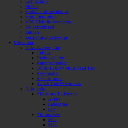
Lichttechnik
Meißel
Sanitär- und Installation
Schraubendreher
VDE Elektrikerwerkzeuge
Winkelschlüssel
Zangen
Zerspanungswerkzeuge
Milwaukee
Akku-Gartengeräte
Gebläse
Heckenscheren
Kantenschneider
QUIK-LOK™ Multi-Head Tool
Rasenmäher
Rasentrimmer
Switch Tank™ Sprayers
Akkugeräte
Akkus und Ladegeräte
Akkus
Ladegeräte
Sets
Aktions-Sets
M12
M18