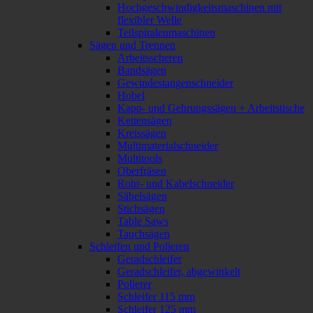
Hochgeschwindigkeitsmaschinen mit
flexibler Welle
Teilspiralenmaschinen
Sägen und Trennen
Arbeitsscheren
Bandsägen
Gewindestangenschneider
Hobel
Kapp- und Gehrungssägen + Arbeitstische
Kettensägen
Kreissägen
Multimaterialschneider
Multitools
Oberfräsen
Rohr- und Kabelschneider
Säbelsägen
Stichsägen
Table Saws
Tauchsägen
Schleifen und Polieren
Geradschleifer
Geradschleifer, abgewinkelt
Polierer
Schleifer 115 mm
Schleifer 125 mm