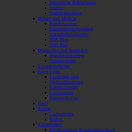
Persönliche Beleuchtung
Strahler
Turmbeleuchtung
Bohren und Meißeln
Bohrschrauber
Magnetkernbohreinheit
Schlagbohrschrauber
SDS-Max
SDS-Plus
Diagnostics and Inspection
Inspektionskamera
Ortungsgeräte
Exzenterschleifer
Force Logic
Expansion tools
Hydraulikpumpen
Kabelschneider
Lochstanzen
Presswerkzeuge
Laser
Radios
Lautsprecher
Radios
Rohrreiniger
Handgehaltene Trommelmaschinen