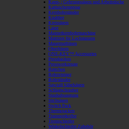
Kapp- / Gehrungssägen und Arbeitstische
Kartuschenpresse
Kernbohrständer
Knabber
Kreissägen
Laser
Magnetkernbohrmaschine
Matrizen für Lochstanzen
Mauernutfräsen
Oberfräsen
ONE-KEY™ Accessories
Pressbacken
Presswerkzeuge
Ratschen
Rohrreiniger
Rohrständer
Sawzall Säbelsägen
Schlagschrauber
Staubabsaugung
Stichsägen
Switch Pack
Thermojacken
Transportkoffer
Trennschleifer
Winkelschleifer Zubehör