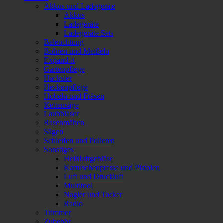
Akkus und Ladegeräte
Akkus
Ladegeräte
Ladegeräte Sets
Beleuchtung
Bohren und Meißeln
Expand-it
Gartenpflege
Häcksler
Heckenpflege
Hobeln und Fräsen
Kettensäge
Laubbläser
Rasenmähen
Sägen
Schleifen und Polieren
Sonstiges
Heißluftgebläse
Kartuschenpresse und Pistolen
Luft und Druckluft
Multitool
Nagler und Tacker
Radio
Trimmer
Zubehör