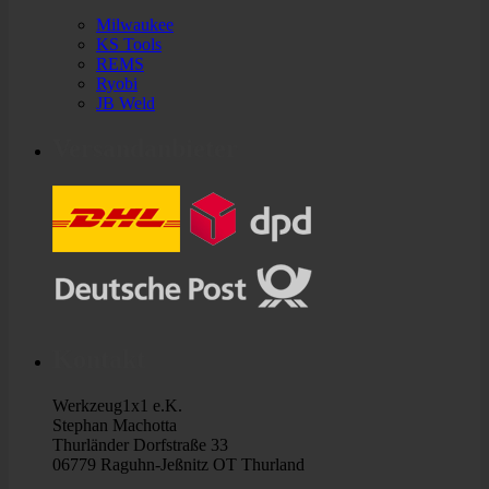
Milwaukee
KS Tools
REMS
Ryobi
JB Weld
Versandanbieter
Kontakt
Werkzeug1x1 e.K.
Stephan Machotta
Thurländer Dorfstraße 33
06779 Raguhn-Jeßnitz OT Thurland