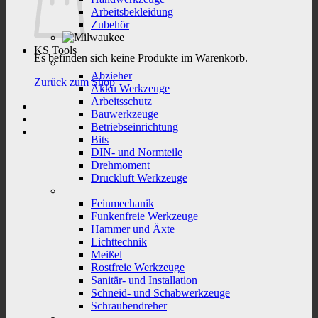
Arbeitsbekleidung
Zubehör
KS Tools
Es befinden sich keine Produkte im Warenkorb.
Abzieher
Zurück zum Shop
Akku Werkzeuge
Arbeitsschutz
Bauwerkzeuge
Betriebseinrichtung
Bits
DIN- und Normteile
Drehmoment
Druckluft Werkzeuge
Feinmechanik
Funkenfreie Werkzeuge
Hammer und Äxte
Lichttechnik
Meißel
Rostfreie Werkzeuge
Sanitär- und Installation
Schneid- und Schabwerkzeuge
Schraubendreher