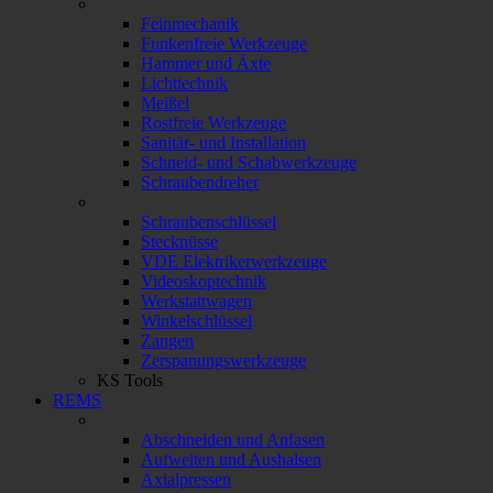
Feinmechanik
Funkenfreie Werkzeuge
Hammer und Äxte
Lichttechnik
Meißel
Rostfreie Werkzeuge
Sanitär- und Installation
Schneid- und Schabwerkzeuge
Schraubendreher
Schraubenschlüssel
Stecknüsse
VDE Elektrikerwerkzeuge
Videoskoptechnik
Werkstattwagen
Winkelschlüssel
Zangen
Zerspanungswerkzeuge
KS Tools
REMS
Abschneiden und Anfasen
Aufweiten und Aushalsen
Axialpressen