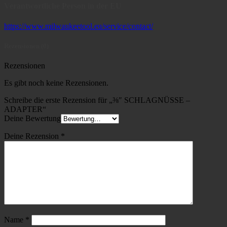
Verantwortliche Person in der EU
https://www.milwaukeetool.eu/service/contact/
Rezensionen (0)
Rezensionen
Es gibt noch keine Rezensionen.
Schreibe die erste Rezension für „⅜″ SCHLAGNÜSSE –
ADAPTER“
Deine Bewertung
Deine Rezension
*
Name
*