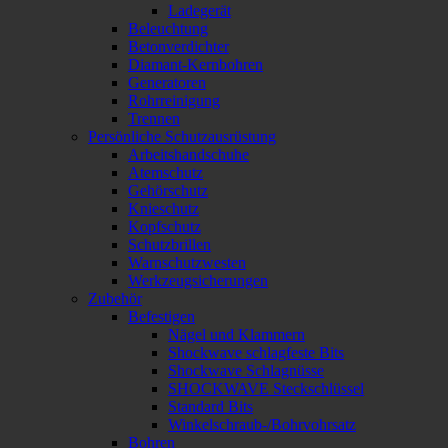
Ladegerät
Beleuchtung
Betonverdichter
Diamant-Kernbohren
Generatoren
Rohrreinigung
Trennen
Persönliche Schutzausrüstung
Arbeitshandschuhe
Atemschutz
Gehörschutz
Knieschutz
Kopfschutz
Schutzbrillen
Warnschutzwesten
Werkzeugsicherungen
Zubehör
Befestigen
Nägel und Klammern
Shockwave schlagfeste Bits
Shockwave Schlagnüsse
SHOCKWAVE Steckschlüssel
Standard Bits
Winkelschraub-/Bohrvohrsatz
Bohren