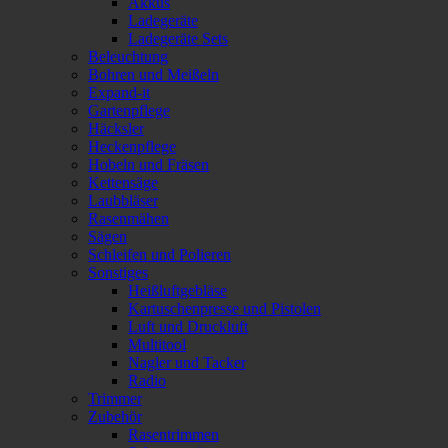
Akkus
Ladegeräte
Ladegeräte Sets
Beleuchtung
Bohren und Meißeln
Expand-it
Gartenpflege
Häcksler
Heckenpflege
Hobeln und Fräsen
Kettensäge
Laubbläser
Rasenmähen
Sägen
Schleifen und Polieren
Sonstiges
Heißluftgebläse
Kartuschenpresse und Pistolen
Luft und Druckluft
Multitool
Nagler und Tacker
Radio
Trimmer
Zubehör
Rasentrimmen