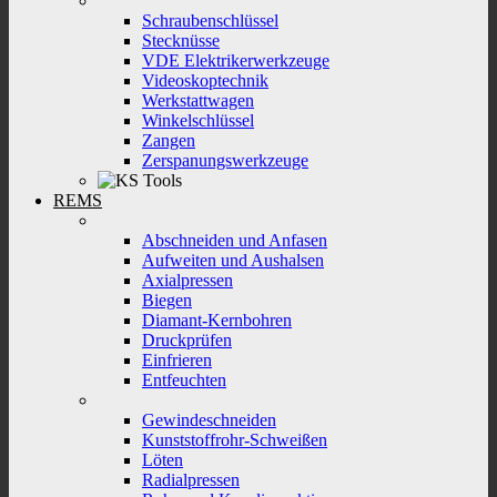
Schraubenschlüssel
Stecknüsse
VDE Elektrikerwerkzeuge
Videoskoptechnik
Werkstattwagen
Winkelschlüssel
Zangen
Zerspanungswerkzeuge
REMS
Abschneiden und Anfasen
Aufweiten und Aushalsen
Axialpressen
Biegen
Diamant-Kernbohren
Druckprüfen
Einfrieren
Entfeuchten
Gewindeschneiden
Kunststoffrohr-Schweißen
Löten
Radialpressen