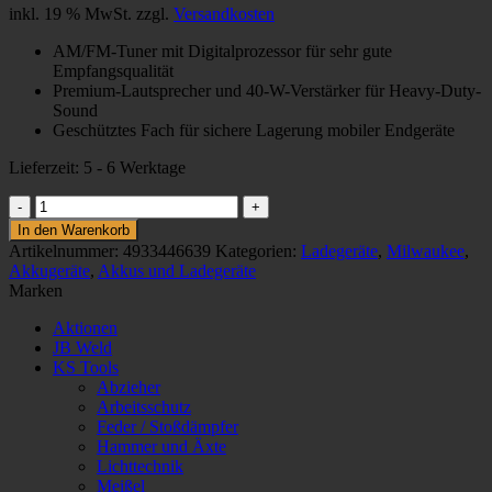
inkl. 19 % MwSt.
zzgl.
Versandkosten
war:
ist:
361,76 €
332,82 €.
AM/FM-Tuner mit Digitalprozessor für sehr gute
Empfangsqualität
Premium-Lautsprecher und 40-W-Verstärker für Heavy-Duty-
Sound
Geschütztes Fach für sichere Lagerung mobiler Endgeräte
Lieferzeit:
5 - 6 Werktage
M18™
AKKU-/NETZ-
In den Warenkorb
RADIO
Artikelnummer:
4933446639
Kategorien:
Ladegeräte
,
Milwaukee
,
MIT
Akkugeräte
,
Akkus und Ladegeräte
LADEFUNKTION
Marken
Menge
Aktionen
JB Weld
KS Tools
Abzieher
Arbeitsschutz
Feder / Stoßdämpfer
Hammer und Äxte
Lichttechnik
Meißel