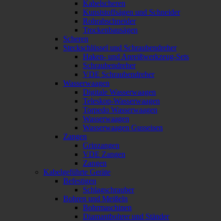
Kabelscheren
Kunststoffsägen und Schneider
Rohrabschneider
Trockenbausägen
Scheren
Steckschlüssel und Schraubendreher
Haken- und Anreißwerkzeug-Sets
Schraubendreher
VDE Schraubendreher
Wasserwaagen
Digitale Wasserwaagen
Teleskop-Wasserwaagen
Torpedo Wasserwaagen
Wasserwaagen
Wasserwaagen Gusseisen
Zangen
Gripzangen
VDE Zangen
Zangen
Kabelgeführte Geräte
Befestigen
Schlagschrauber
Bohren und Meißeln
Bohrmaschinen
Diamantbohrer und Ständer