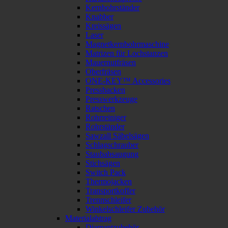
Kernbohrständer
Knabber
Kreissägen
Laser
Magnetkernbohrmaschine
Matrizen für Lochstanzen
Mauernutfräsen
Oberfräsen
ONE-KEY™ Accessories
Pressbacken
Presswerkzeuge
Ratschen
Rohrreiniger
Rohrständer
Sawzall Säbelsägen
Schlagschrauber
Staubabsaugung
Stichsägen
Switch Pack
Thermojacken
Transportkoffer
Trennschleifer
Winkelschleifer Zubehör
Materialabtrag
Diamantzubehör