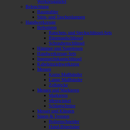
Werkzeuggürtel
Beleuchtung
Baustrahler
Stirn- und Taschenlampen
Handwerkzeuge
Befestigen
Ratschen- und Steckschlüssel-Sets
Ringmaulschlüssel
Schraubenschlüssel
Hämmer und Nageleisen
Handwerkzeuge Sets
Innensechskantschlüssel
Kabeleinziehwerkzeug
Messen
Kurze Maßbänder
Lange Maßbänder
Zollstöcke
Messen und Markieren
Markieren
Messwinkel
Schlagschnüre
Messer und Klingen
Sägen & Trennen
Bolzenschneider
Hand-Bügelsäge