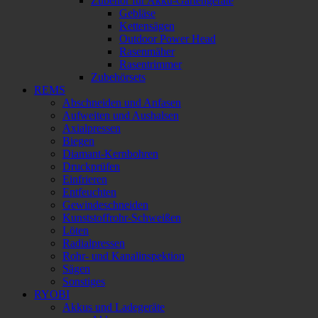
Zubehör für Akku-Gartengeräte
Gebläse
Kettensägen
Outdoor Power Head
Rasenmäher
Rasentrimmer
Zubehörsets
REMS
Abschneiden und Anfasen
Aufweiten und Aushalsen
Axialpressen
Biegen
Diamant-Kernbohren
Druckprüfen
Einfrieren
Entfeuchten
Gewindeschneiden
Kunststoffrohr-Schweißen
Löten
Radialpressen
Rohr- und Kanalinspektion
Sägen
Sonstiges
RYOBI
Akkus und Ladegeräte