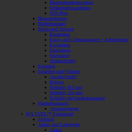
Magnetkernbohreinheit
Schlagbohrmaschinen
SDS-Plus
Mauernutfräsen
Meißelhammer
Sägen und Trennen
Bandsägen
Kapp- und Gehrungssägen + Arbeitstische
Kreissägen
Säbelsägen
Stichsägen
Trennschleifer
Schleifen
Schleifen und Polieren
Geradschleifer
Polierer
Schleifer 115 mm
Schleifer 230 mm
Schleifer mit Staubabsaugung
Staubabsaugung
Absaugsysteme
MX FUEL™ Equipment
Abbruch
Akkus und Ladegeräte
Akkus