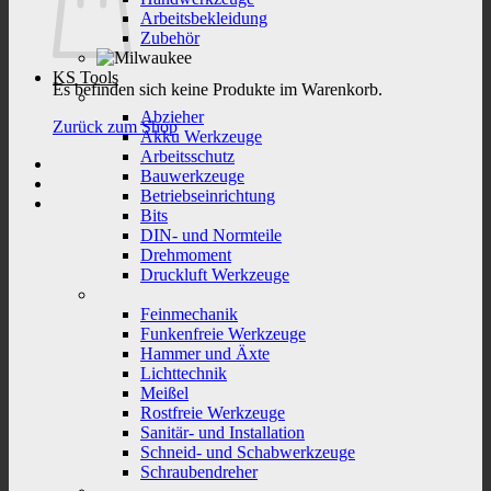
Arbeitsbekleidung
Zubehör
KS Tools
Es befinden sich keine Produkte im Warenkorb.
Abzieher
Zurück zum Shop
Akku Werkzeuge
Arbeitsschutz
Bauwerkzeuge
Betriebseinrichtung
Bits
DIN- und Normteile
Drehmoment
Druckluft Werkzeuge
Feinmechanik
Funkenfreie Werkzeuge
Hammer und Äxte
Lichttechnik
Meißel
Rostfreie Werkzeuge
Sanitär- und Installation
Schneid- und Schabwerkzeuge
Schraubendreher