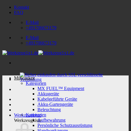
Zum
Kontakt
Inhalt
FAQ
springen
E-Mail
+491706673179
E-Mail
+491706673179
Milwaukee
Kategorien
MX FUEL™ Equipment
Akkugeräte
Kabelgeführte Geräte
Akku-Gartengeräte
Beleuchtung
Kategorien
Werkzeugkiste
Aufbewahrung
Werkzeugkiste
Persönliche Schutzausrüstung
Handwerkzeuge