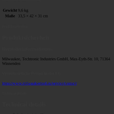
Gewicht
9,6 kg
Maße
33,5 × 42 × 31 cm
Produktsicherheit
Produktsicherheit
Herstellerinformationen
Milwaukee, Techtronic Industries GmbH, Max-Eyth-Str. 10, 71364
Winnenden
Verantwortliche Person in der EU
https://www.milwaukeetool.eu/service/contact/
Technical details
Technical details