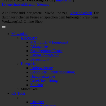
© 1998 - 2026 |
Werkzeug1x1.de
|
Impressum
|
Datenschutzerklärung
|
Sitemap
Alle Preise inkl. der gesetzl. MwSt. und zzgl.
Versandkosten
. Die
durchgestrichenen Preise entsprechen dem bisherigen Preis beim
Werkzeug1x1 Online Shop.
Milwaukee
Kategorien
MX FUEL™ Equipment
Akkugeräte
Kabelgeführte Geräte
Akku-Gartengeräte
Beleuchtung
Kategorien
Aufbewahrung
Persönliche Schutzausrüstung
Handwerkzeuge
Arbeitsbekleidung
Zubehör
Milwaukee
KS Tools
Abzieher