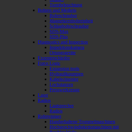
Turmbeleuchtung
Bohren und Meißeln
Bohrschrauber
Magnetkernbohreinheit
Schlagbohrschrauber
SDS-Max
SDS-Plus
Diagnostics and Inspection
Inspektionskamera
Ortungsgeräte
Exzenterschleifer
Force Logic
Expansion tools
Hydraulikpumpen
Kabelschneider
Lochstanzen
Presswerkzeuge
Laser
Radios
Lautsprecher
Radios
Rohrreiniger
Handgehaltene Trommelmaschinen
Hochgeschwindigkeitsmaschinen mit