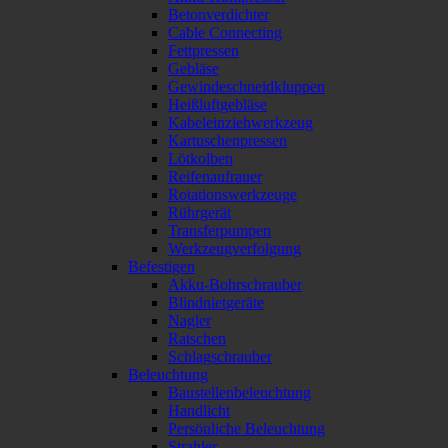
Betonverdichter
Cable Connecting
Fettpressen
Gebläse
Gewindeschneidkluppen
Heißluftgebläse
Kabeleinziehwerkzeug
Kartuschenpressen
Lötkolben
Reifenaufrauer
Rotationswerkzeuge
Rührgerät
Transferpumpen
Werkzeugverfolgung
Befestigen
Akku-Bohrschrauber
Blindnietgeräte
Nagler
Ratschen
Schlagschrauber
Beleuchtung
Baustellenbeleuchtung
Handlicht
Persönliche Beleuchtung
Strahler