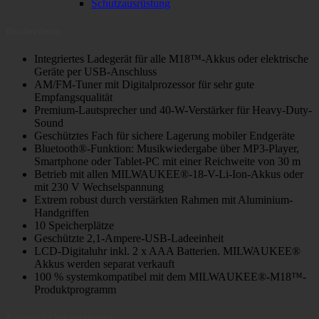
Schutzausrüstung
Beschreibung
Integriertes Ladegerät für alle M18™-Akkus oder elektrische
Geräte per USB-Anschluss
AM/FM-Tuner mit Digitalprozessor für sehr gute
Empfangsqualität
Premium-Lautsprecher und 40-W-Verstärker für Heavy-Duty-
Sound
Geschütztes Fach für sichere Lagerung mobiler Endgeräte
Bluetooth®-Funktion: Musikwiedergabe über MP3-Player,
Smartphone oder Tablet-PC mit einer Reichweite von 30 m
Betrieb mit allen MILWAUKEE®-18-V-Li-Ion-Akkus oder
mit 230 V Wechselspannung
Extrem robust durch verstärkten Rahmen mit Aluminium-
Handgriffen
10 Speicherplätze
Geschützte 2,1-Ampere-USB-Ladeeinheit
LCD-Digitaluhr inkl. 2 x AAA Batterien. MILWAUKEE®
Akkus werden separat verkauft
100 % systemkompatibel mit dem MILWAUKEE®-M18™-
Produktprogramm
Zusätzliche Informationen