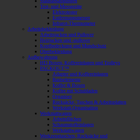
Staubabsaugungen
Test- und Messgeräte
Elektrotester
Entfernungsmesser
Infrarot-Thermometer
Arbeitsbekleidung
Arbeitsjacken und Pullover
Heizjacken und -pullover
Kopfbedeckung und Mundschutz
Oberbekleidung
Aufbewahrung
HD Boxen, Koffereinlagen und Trolleys
PACKOUT™
Adapter und Koffereinlagen
Basiselemente
Koffer & Boxen
Koffer mit Schubladen
Organiser
Rucksäcke, Taschen & Arbeitsplatten
Werkstatt-Organisation
Werkstattwagen
Arbeitsflächen
Schaumstoffeinlagen
Werkstattwagen
Werkzeugtaschen, Rucksäcke und