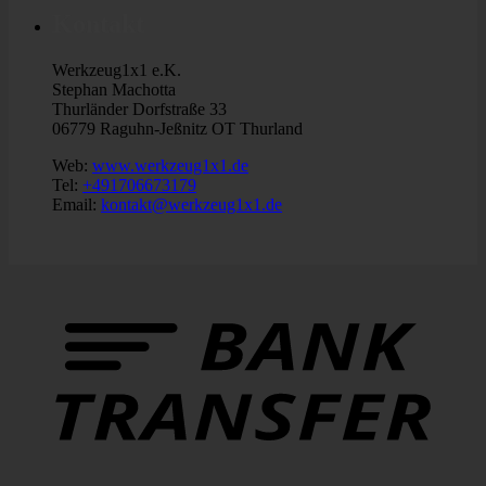
Kontakt
Werkzeug1x1 e.K.
Stephan Machotta
Thurländer Dorfstraße 33
06779 Raguhn-Jeßnitz OT Thurland
Web:
www.werkzeug1x1.de
Tel:
+491706673179
Email:
kontakt@werkzeug1x1.de
B
T