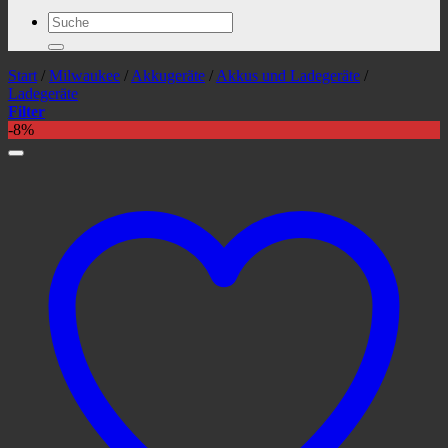
Suchen
nach:
Start
/
Milwaukee
/
Akkugeräte
/
Akkus und Ladegeräte
/
Ladegeräte
Filter
-8%