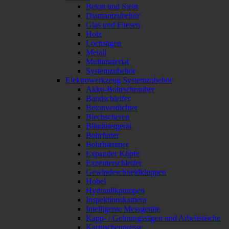
Beton und Stein
Diamantzubehör
Glas und Fliesen
Holz
Lochsägen
Metall
Multimaterial
Systemzubehör
Elektrowerkzeug Systemzubehör
Akku-Bohrschrauber
Bandschleifer
Betonverdichter
Blechscheren
Blindnietgerät
Bohrfutter
Bohrhämmer
Expander Köpfe
Exzenterschleifer
Gewindeschneidkluppen
Hobel
Hydraulikpumpen
Inspektionskamera
Intelligente Messgeräte
Kapp- / Gehrungssägen und Arbeitstische
Kartuschenpresse