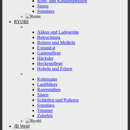
Rohr- und Kanalinspektion
Sägen
Sonstiges
RYOBI
Akkus und Ladegeräte
Beleuchtung
Bohren und Meißeln
Expand-it
Gartenpflege
Häcksler
Heckenpflege
Hobeln und Fräsen
Kettensäge
Laubbläser
Rasenmähen
Sägen
Schleifen und Polieren
Sonstiges
Trimmer
Zubehör
JB Weld