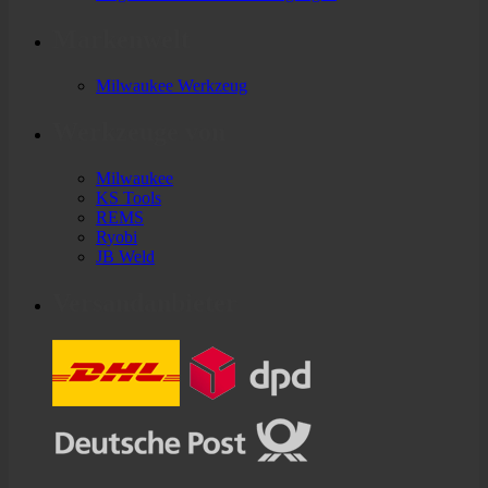
Markenwelt
Milwaukee Werkzeug
Werkzeuge von
Milwaukee
KS Tools
REMS
Ryobi
JB Weld
Versandanbieter