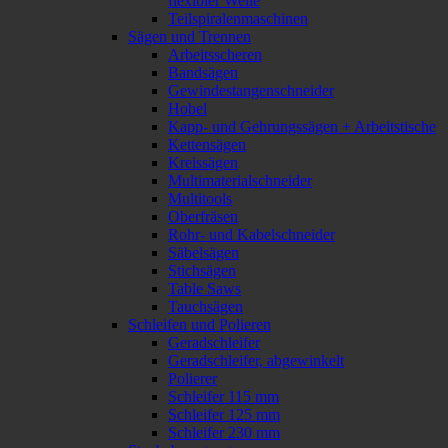
flexibler Welle
Teilspiralenmaschinen
Sägen und Trennen
Arbeitsscheren
Bandsägen
Gewindestangenschneider
Hobel
Kapp- und Gehrungssägen + Arbeitstische
Kettensägen
Kreissägen
Multimaterialschneider
Multitools
Oberfräsen
Rohr- und Kabelschneider
Säbelsägen
Stichsägen
Table Saws
Tauchsägen
Schleifen und Polieren
Geradschleifer
Geradschleifer, abgewinkelt
Polierer
Schleifer 115 mm
Schleifer 125 mm
Schleifer 230 mm