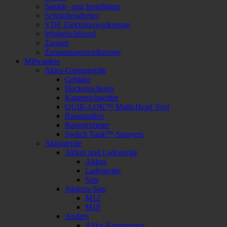
Sanitär- und Installation
Schraubendreher
VDE Elektrikerwerkzeuge
Winkelschlüssel
Zangen
Zerspanungswerkzeuge
Milwaukee
Akku-Gartengeräte
Gebläse
Heckenscheren
Kantenschneider
QUIK-LOK™ Multi-Head Tool
Rasenmäher
Rasentrimmer
Switch Tank™ Sprayers
Akkugeräte
Akkus und Ladegeräte
Akkus
Ladegeräte
Sets
Aktions-Sets
M12
M18
Andere
Akku-Kompressor