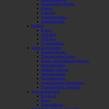
Fächerschleifscheiben
Polierer
Schleifen
Schruppscheiben
Systemzubehör
Meißeln
K-Hex
SDS-Max
SDS-Plus
Systemzubehör
Sägen und Trennen
Bandsägebänder
Diamanttrennscheiben
Kabel- und Rohrschneidmesser
Kreissägeblätter
Multitool Zubehör
Säbelsägeblätter
Stichsägeblätter
Systemzubehör Kettensägen
Systemzubehör Oberfräse
Warenpräsentation
Red Rack
Rows
Thekendisplay